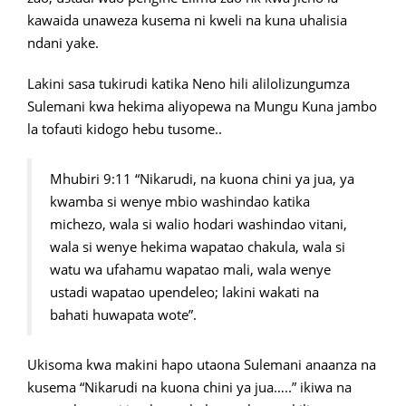
kawaida unaweza kusema ni kweli na kuna uhalisia
ndani yake.
Lakini sasa tukirudi katika Neno hili alilolizungumza
Sulemani kwa hekima aliyopewa na Mungu Kuna jambo
la tofauti kidogo hebu tusome..
Mhubiri 9:11 “Nikarudi, na kuona chini ya jua, ya
kwamba si wenye mbio washindao katika
michezo, wala si walio hodari washindao vitani,
wala si wenye hekima wapatao chakula, wala si
watu wa ufahamu wapatao mali, wala wenye
ustadi wapatao upendeleo; lakini wakati na
bahati huwapata wote”.
Ukisoma kwa makini hapo utaona Sulemani anaanza na
kusema “Nikarudi na kuona chini ya jua…..” ikiwa na