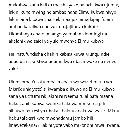
makubwa sana katika maisha yake na nchi kwa ujumla,
lakini kuna mwingine ambae hana Elimu kubwa hivyo
lakini ana kipawa cha Hekima,ujuzi ama kipaji fulani
ambao kazaliwa nao wala hajajifunza kokote
kikamfanya apate milango ya mafanikio mingi na
akafanikiwa zaidi ya yule mwenye Elimu kubwa.
Hii inatufundisha dhahiri kabisa kuwa Mungu ndie
anaetoa na si Mwanadamu kwa utashi wake na nguvu
zake.
Ukimsoma Yusufu mpaka anakuwa waziri mkuu wa
Misri(dunia yote) si kwamba alikuwa na Elimu kubwa
sana ya uchumi nk lakini ni Neema tu alipata maana
hakustahili kabisa kwanza hakuwa mmsri na pili
alikuwa na kesi ya ubakaji halafu anakuwa waziri Mkuu
hebu tafakari kwa mwanadamu jambo hili
linawezekana?? Lakini yote yako mikononi mwa Bwana.