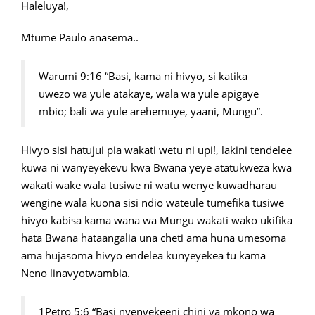
Haleluya!,
Mtume Paulo anasema..
Warumi 9:16 “Basi, kama ni hivyo, si katika
uwezo wa yule atakaye, wala wa yule apigaye
mbio; bali wa yule arehemuye, yaani, Mungu”.
Hivyo sisi hatujui pia wakati wetu ni upi!, lakini tendelee
kuwa ni wanyeyekevu kwa Bwana yeye atatukweza kwa
wakati wake wala tusiwe ni watu wenye kuwadharau
wengine wala kuona sisi ndio wateule tumefika tusiwe
hivyo kabisa kama wana wa Mungu wakati wako ukifika
hata Bwana hataangalia una cheti ama huna umesoma
ama hujasoma hivyo endelea kunyeyekea tu kama
Neno linavyotwambia.
1Petro 5:6 “Basi nyenyekeeni chini ya mkono wa