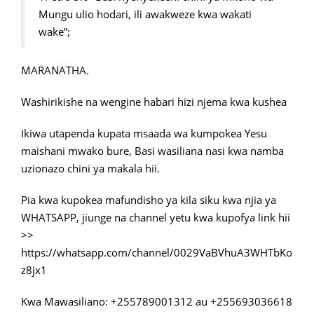
Mungu ulio hodari, ili awakweze kwa wakati
wake”;
MARANATHA.
Washirikishe na wengine habari hizi njema kwa kushea
Ikiwa utapenda kupata msaada wa kumpokea Yesu
maishani mwako bure, Basi wasiliana nasi kwa namba
uzionazo chini ya makala hii.
Pia kwa kupokea mafundisho ya kila siku kwa njia ya
WHATSAPP, jiunge na channel yetu kwa kupofya link hii
>>
https://whatsapp.com/channel/0029VaBVhuA3WHTbKo
z8jx1
Kwa Mawasiliano: +255789001312 au +255693036618