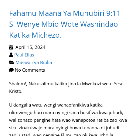
Fahamu Maana Ya Muhubiri 9:11
Si Wenye Mbio Wote Washindao
Katika Michezo.
April 15, 2024
Paul Elias
Maswali ya Biblia
No Comments
Shalom!, Nakusalimu katika jina la Mwokozi wetu Yesu
Kristo.
Ukiangalia watu wengi wanaofanikiwa katika
ulimwengu huu mara nyingi sana husifiwa kwa juhudi,
walizonazo pengine hata wao wanapotoa ratiba zao kwa
siku zinakuwaje mara nyingi huwa tunaona ni juhudi
zao, ustadi wao pengine Elimu zao nk kwa jicho la