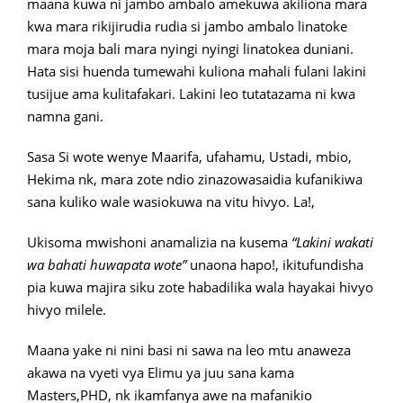
maana kuwa ni jambo ambalo amekuwa akiliona mara
kwa mara rikijirudia rudia si jambo ambalo linatoke
mara moja bali mara nyingi nyingi linatokea duniani.
Hata sisi huenda tumewahi kuliona mahali fulani lakini
tusijue ama kulitafakari. Lakini leo tutatazama ni kwa
namna gani.
Sasa Si wote wenye Maarifa, ufahamu, Ustadi, mbio,
Hekima nk, mara zote ndio zinazowasaidia kufanikiwa
sana kuliko wale wasiokuwa na vitu hivyo. La!,
Ukisoma mwishoni anamalizia na kusema
“Lakini wakati
wa bahati huwapata wote”
unaona hapo!, ikitufundisha
pia kuwa majira siku zote habadilika wala hayakai hivyo
hivyo milele.
Maana yake ni nini basi ni sawa na leo mtu anaweza
akawa na vyeti vya Elimu ya juu sana kama
Masters,PHD, nk ikamfanya awe na mafanikio