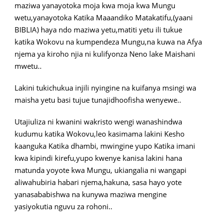
maziwa yanayotoka moja kwa moja kwa Mungu
wetu,yanayotoka Katika Maaandiko Matakatifu,(yaani
BIBLIA) haya ndo maziwa yetu,matiti yetu ili tukue
katika Wokovu na kumpendeza Mungu,na kuwa na Afya
njema ya kiroho njia ni kulifyonza Neno lake Maishani
mwetu..
Lakini tukichukua injili nyingine na kuifanya msingi wa
maisha yetu basi tujue tunajidhoofisha wenyewe..
Utajiuliza ni kwanini wakristo wengi wanashindwa
kudumu katika Wokovu,leo kasimama lakini Kesho
kaanguka Katika dhambi, mwingine yupo Katika imani
kwa kipindi kirefu,yupo kwenye kanisa lakini hana
matunda yoyote kwa Mungu, ukiangalia ni wangapi
aliwahubiria habari njema,hakuna, sasa hayo yote
yanasababishwa na kunywa maziwa mengine
yasiyokutia nguvu za rohoni..