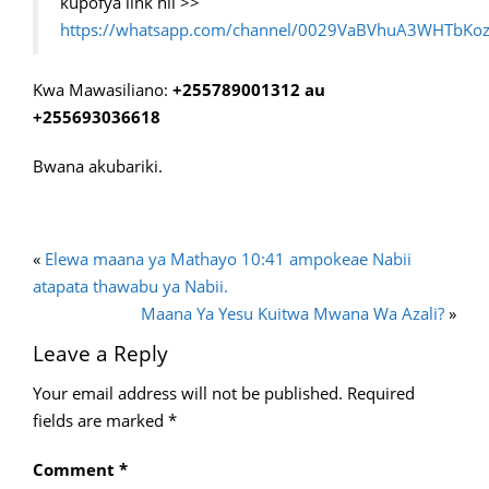
kupofya link hii >>
https://whatsapp.com/channel/0029VaBVhuA3WHTbKoz
Kwa Mawasiliano:
+255789001312 au
+255693036618
Bwana akubariki.
«
Elewa maana ya Mathayo 10:41 ampokeae Nabii
atapata thawabu ya Nabii.
Maana Ya Yesu Kuitwa Mwana Wa Azali?
»
Leave a Reply
Your email address will not be published.
Required
fields are marked
*
Comment
*