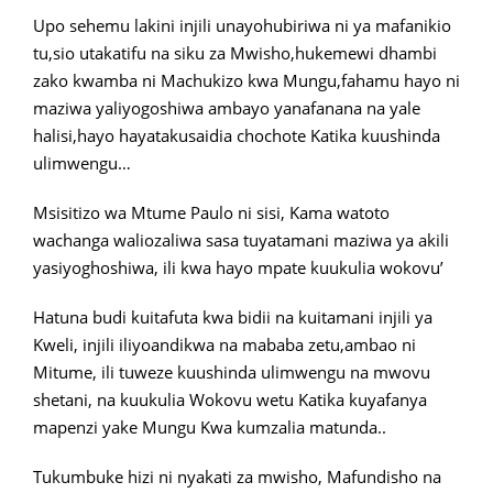
Upo sehemu lakini injili unayohubiriwa ni ya mafanikio
tu,sio utakatifu na siku za Mwisho,hukemewi dhambi
zako kwamba ni Machukizo kwa Mungu,fahamu hayo ni
maziwa yaliyogoshiwa ambayo yanafanana na yale
halisi,hayo hayatakusaidia chochote Katika kuushinda
ulimwengu…
Msisitizo wa Mtume Paulo ni sisi, Kama watoto
wachanga waliozaliwa sasa tuyatamani maziwa ya akili
yasiyoghoshiwa, ili kwa hayo mpate kuukulia wokovu’
Hatuna budi kuitafuta kwa bidii na kuitamani injili ya
Kweli, injili iliyoandikwa na mababa zetu,ambao ni
Mitume, ili tuweze kuushinda ulimwengu na mwovu
shetani, na kuukulia Wokovu wetu Katika kuyafanya
mapenzi yake Mungu Kwa kumzalia matunda..
Tukumbuke hizi ni nyakati za mwisho, Mafundisho na