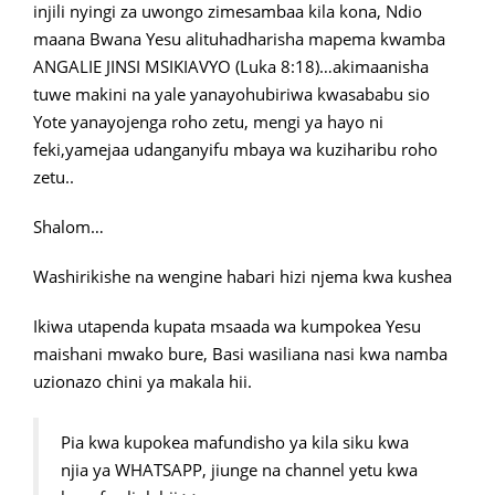
injili nyingi za uwongo zimesambaa kila kona, Ndio
maana Bwana Yesu alituhadharisha mapema kwamba
ANGALIE JINSI MSIKIAVYO (Luka 8:18)…akimaanisha
tuwe makini na yale yanayohubiriwa kwasababu sio
Yote yanayojenga roho zetu, mengi ya hayo ni
feki,yamejaa udanganyifu mbaya wa kuziharibu roho
zetu..
Shalom…
Washirikishe na wengine habari hizi njema kwa kushea
Ikiwa utapenda kupata msaada wa kumpokea Yesu
maishani mwako bure, Basi wasiliana nasi kwa namba
uzionazo chini ya makala hii.
Pia kwa kupokea mafundisho ya kila siku kwa
njia ya WHATSAPP, jiunge na channel yetu kwa