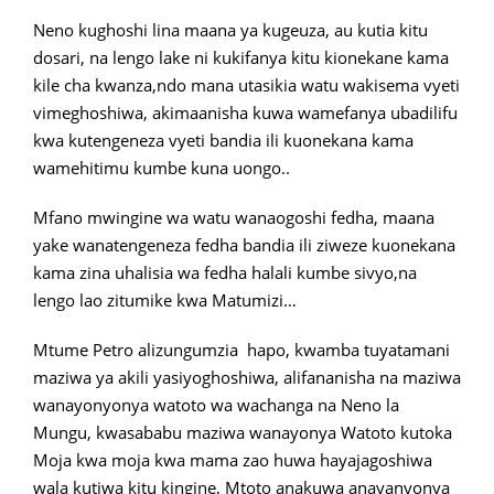
Neno kughoshi lina maana ya kugeuza, au kutia kitu
dosari, na lengo lake ni kukifanya kitu kionekane kama
kile cha kwanza,ndo mana utasikia watu wakisema vyeti
vimeghoshiwa, akimaanisha kuwa wamefanya ubadilifu
kwa kutengeneza vyeti bandia ili kuonekana kama
wamehitimu kumbe kuna uongo..
Mfano mwingine wa watu wanaogoshi fedha, maana
yake wanatengeneza fedha bandia ili ziweze kuonekana
kama zina uhalisia wa fedha halali kumbe sivyo,na
lengo lao zitumike kwa Matumizi…
Mtume Petro alizungumzia hapo, kwamba tuyatamani
maziwa ya akili yasiyoghoshiwa, alifananisha na maziwa
wanayonyonya watoto wa wachanga na Neno la
Mungu, kwasababu maziwa wanayonya Watoto kutoka
Moja kwa moja kwa mama zao huwa hayajagoshiwa
wala kutiwa kitu kingine, Mtoto anakuwa anayanyonya