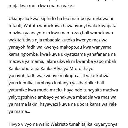
moja kwa moja kwa mama yake…
Ukiangalia kwa kipindi cha leo mambo yamekuwa ni
tofauti, Watoto wamekuwa hawanyonyi wala kuyapata
maziwa yaanayotoka kwa mama zao,bali wamekuwa
wakitafutiwa njia mbadala kutoka kwenye maziwa
yanayohifadhiwa kwenye makopo,au kwa wanyama
kama ng’ombe, kwa kuwa ukiyatazama yanafanana na
maziwa ya mama, lakini ukweli ni kwamba yapo mbali
Katika ubora na Katika Afya ya Mtoto..hayo
yanayohifadhiwa kwenye makopo asili yake kubwa
yana kemikali ambayo inafanya yasiharibike bali
yatumike kwa muda mrefu, haya ndo tunayaita maziwa
yaliyogoshiwa ambayo yanakuwa mbadala wa maziwa
ya mama lakini hayawezi kuwa na ubora kama wa Yale
ya mama…
Hivyo vivyo na walio Wakristo tunahitajika kuyanyonya