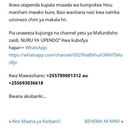
Ikiwa utapenda kupata msaada wa kumpokea Yesu
maishani mwako bure, Basi wasiliana nasi kwa namba
uzionazo chini ya makala hii.
Pia unaweza kujiunga na channel yetu ya Mafundisho
zaidi, NURU YA UPENDO” Kwa kubofya
hapa>>
WhatsApp:
https://whatsapp.com/channel/0029VaBVhuA3WHTbKo
z8jx
Kwa Mawasiliano:
+255789001312 au
+255693036618
Bwana akubariki…
«
Nini Maana ya Korbani?.
BEHEWA NI NINI?
»