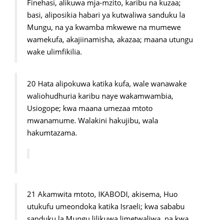
Finehasi, alikuwa mja-mzito, karibu na kuzaa;
basi, aliposikia habari ya kutwaliwa sanduku la
Mungu, na ya kwamba mkwewe na mumewe
wamekufa, akajiinamisha, akazaa; maana utungu
wake ulimfikilia.
20 Hata alipokuwa katika kufa, wale wanawake
waliohudhuria karibu naye wakamwambia,
Usiogope; kwa maana umezaa mtoto
mwanamume. Walakini hakujibu, wala
hakumtazama.
21 Akamwita mtoto, IKABODI, akisema, Huo
utukufu umeondoka katika Israeli; kwa sababu
sanduku la Mungu lilikuwa limetwaliwa, na kwa