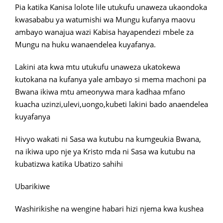
Pia katika Kanisa lolote lile utukufu unaweza ukaondoka
kwasababu ya watumishi wa Mungu kufanya maovu
ambayo wanajua wazi Kabisa hayapendezi mbele za
Mungu na huku wanaendelea kuyafanya.
Lakini ata kwa mtu utukufu unaweza ukatokewa
kutokana na kufanya yale ambayo si mema machoni pa
Bwana ikiwa mtu ameonywa mara kadhaa mfano
kuacha uzinzi,ulevi,uongo,kubeti lakini bado anaendelea
kuyafanya
Hivyo wakati ni Sasa wa kutubu na kumgeukia Bwana,
na ikiwa upo nje ya Kristo mda ni Sasa wa kutubu na
kubatizwa katika Ubatizo sahihi
Ubarikiwe
Washirikishe na wengine habari hizi njema kwa kushea