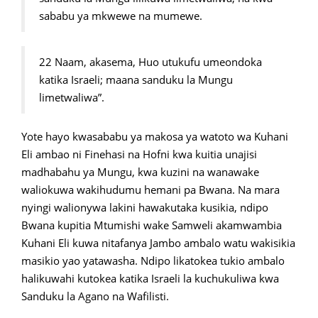
sababu ya mkwewe na mumewe.
22 Naam, akasema, Huo utukufu umeondoka
katika Israeli; maana sanduku la Mungu
limetwaliwa”.
Yote hayo kwasababu ya makosa ya watoto wa Kuhani
Eli ambao ni Finehasi na Hofni kwa kuitia unajisi
madhabahu ya Mungu, kwa kuzini na wanawake
waliokuwa wakihudumu hemani pa Bwana. Na mara
nyingi walionywa lakini hawakutaka kusikia, ndipo
Bwana kupitia Mtumishi wake Samweli akamwambia
Kuhani Eli kuwa nitafanya Jambo ambalo watu wakisikia
masikio yao yatawasha. Ndipo likatokea tukio ambalo
halikuwahi kutokea katika Israeli la kuchukuliwa kwa
Sanduku la Agano na Wafilisti.