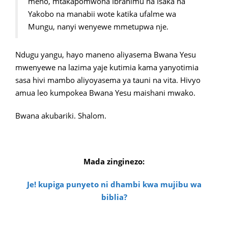
meno, mtakapomwona Ibrahimu na Isaka na
Yakobo na manabii wote katika ufalme wa
Mungu, nanyi wenyewe mmetupwa nje.
Ndugu yangu, hayo maneno aliyasema Bwana Yesu
mwenyewe na lazima yaje kutimia kama yanyotimia
sasa hivi mambo aliyoyasema ya tauni na vita. Hivyo
amua leo kumpokea Bwana Yesu maishani mwako.
Bwana akubariki. Shalom.
Mada zinginezo:
Je! kupiga punyeto ni dhambi kwa mujibu wa
biblia?