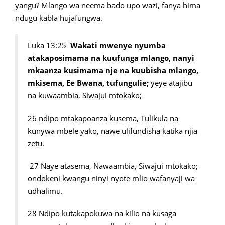
yangu? Mlango wa neema bado upo wazi, fanya hima
ndugu kabla hujafungwa.
Luka 13:25
Wakati mwenye nyumba
atakaposimama na kuufunga mlango, nanyi
mkaanza kusimama nje na kuubisha mlango,
mkisema, Ee Bwana, tufungulie;
yeye atajibu
na kuwaambia, Siwajui mtokako;
26 ndipo mtakapoanza kusema, Tulikula na
kunywa mbele yako, nawe ulifundisha katika njia
zetu.
27 Naye atasema, Nawaambia, Siwajui mtokako;
ondokeni kwangu ninyi nyote mlio wafanyaji wa
udhalimu.
28 Ndipo kutakapokuwa na kilio na kusaga