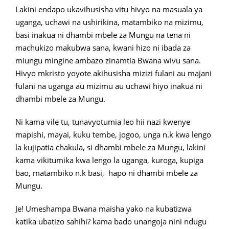
Lakini endapo ukavihusisha vitu hivyo na masuala ya
uganga, uchawi na ushirikina, matambiko na mizimu,
basi inakua ni dhambi mbele za Mungu na tena ni
machukizo makubwa sana, kwani hizo ni ibada za
miungu mingine ambazo zinamtia Bwana wivu sana.
Hivyo mkristo yoyote akihusisha mizizi fulani au majani
fulani na uganga au mizimu au uchawi hiyo inakua ni
dhambi mbele za Mungu.
Ni kama vile tu, tunavyotumia leo hii nazi kwenye
mapishi, mayai, kuku tembe, jogoo, unga n.k kwa lengo
la kujipatia chakula, si dhambi mbele za Mungu, lakini
kama vikitumika kwa lengo la uganga, kuroga, kupiga
bao, matambiko n.k basi, hapo ni dhambi mbele za
Mungu.
Je! Umeshampa Bwana maisha yako na kubatizwa
katika ubatizo sahihi? kama bado unangoja nini ndugu