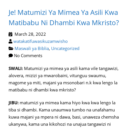
Je! Matumizi Ya Mimea Ya Asili Kwa
Matibabu Ni Dhambi Kwa Mkristo?
March 28, 2022
watakatifuwasikuzamwisho
Maswali ya Biblia
,
Uncategorized
No Comments
SWALI:
Matumizi ya mimea ya asili kama vile tangawizi,
alovera, mizizi ya mwarobaini, vitunguu swaumu,
magome ya miti, majani ya msonobari n.k kwa lengo la
matibabu ni dhambi kwa mkristo?
JIBU:
matumizi ya mimea kama hiyo kwa kwa lengo la
tiba si dhambi. Kama unaumwa tumbo na unafahamu
kuwa majani ya mpera ni dawa, basi, unaweza chemsha
ukanywa, kama una kikohozi na unajua tangawizi ni