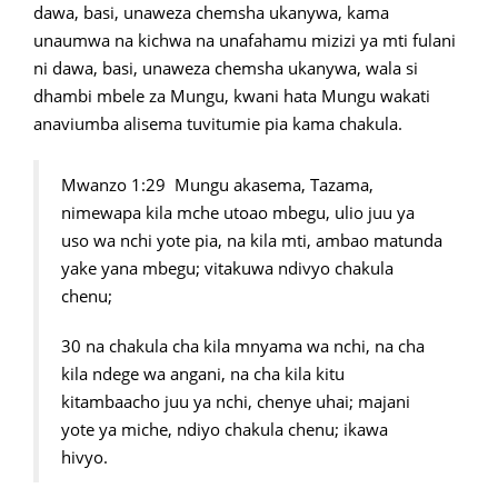
dawa, basi, unaweza chemsha ukanywa, kama
unaumwa na kichwa na unafahamu mizizi ya mti fulani
ni dawa, basi, unaweza chemsha ukanywa, wala si
dhambi mbele za Mungu, kwani hata Mungu wakati
anaviumba alisema tuvitumie pia kama chakula.
Mwanzo 1:29 Mungu akasema, Tazama,
nimewapa kila mche utoao mbegu, ulio juu ya
uso wa nchi yote pia, na kila mti, ambao matunda
yake yana mbegu; vitakuwa ndivyo chakula
chenu;
30 na chakula cha kila mnyama wa nchi, na cha
kila ndege wa angani, na cha kila kitu
kitambaacho juu ya nchi, chenye uhai; majani
yote ya miche, ndiyo chakula chenu; ikawa
hivyo.