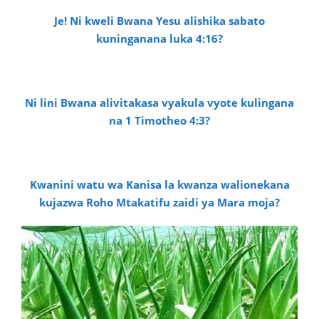
Je! Ni kweli Bwana Yesu alishika sabato
kuninganana luka 4:16?
Ni lini Bwana alivitakasa vyakula vyote kulingana
na 1 Timotheo 4:3?
Kwanini watu wa Kanisa la kwanza walionekana
kujazwa Roho Mtakatifu zaidi ya Mara moja?