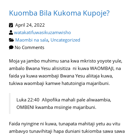
Kuomba Bila Kukoma Kupoje?
April 24, 2022
watakatifuwasikuzamwisho
Maombi na sala
,
Uncategorized
No Comments
Moja ya jambo muhimu sana kwa mkristo yoyote yule,
ambalo Bwana Yesu alisisitiza ni kuwa WAOMBAJI, na
faida ya kuwa waombaji Bwana Yesu aliitaja kuwa,
tukiwa waombaji kamwe hatutoingia majaribuni.
Luka 22:40 Alipofika mahali pale aliwaambia,
OMBENI kwamba msiingie majaribuni.
Faida nyingine ni kuwa, tunapata mahitaji yetu au vitu
ambavyo tunavihitaji hapa duniani tukiomba sawa sawa