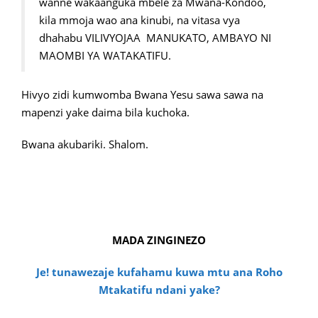
wanne wakaanguka mbele za Mwana-Kondoo,
kila mmoja wao ana kinubi, na vitasa vya
dhahabu VILIVYOJAA MANUKATO, AMBAYO NI
MAOMBI YA WATAKATIFU.
Hivyo zidi kumwomba Bwana Yesu sawa sawa na
mapenzi yake daima bila kuchoka.
Bwana akubariki. Shalom.
MADA ZINGINEZO
Je! tunawezaje kufahamu kuwa mtu ana Roho
Mtakatifu ndani yake?