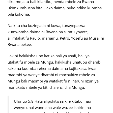
siku moja tu bali kila siku, nenda mbele za Bwana
ukimkumbusha hitaji lako daima, huko ndiko kuomba
bila kukoma.
Na kitu cha kuzingatia ni kuwa, tunayepaswa
kumwomba daima ni Bwana na si mtu yoyote,
si mtakatifu Paulo, mariamu, Petro, Yosefu au Musa, ni
Bwana pekee.
Lakini hakikisha upo katika hali ya usafi, hali ya
utakatifu mbele za Mungu, hakikisha unatubu dhambi
zako na kuomba rehema daima na kujitakasa, kwani
maombi ya wenye dhambi ni machukizo mbele za
Mungu bali maombi ya watakatifu ni haruni nzuri ya
manukato mbele ya kiti cha enzi cha Mungu.
Ufunuo 5:8 Hata alipokitwaa kile kitabu, hao
wenye uhai wanne na wale wazee ishirini na