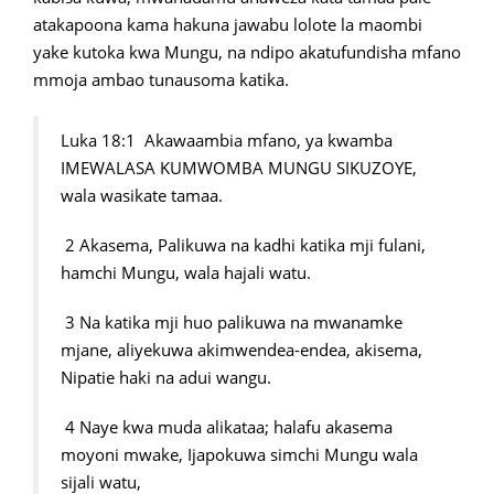
atakapoona kama hakuna jawabu lolote la maombi
yake kutoka kwa Mungu, na ndipo akatufundisha mfano
mmoja ambao tunausoma katika.
Luka 18:1 Akawaambia mfano, ya kwamba
IMEWALASA KUMWOMBA MUNGU SIKUZOYE,
wala wasikate tamaa.
2 Akasema, Palikuwa na kadhi katika mji fulani,
hamchi Mungu, wala hajali watu.
3 Na katika mji huo palikuwa na mwanamke
mjane, aliyekuwa akimwendea-endea, akisema,
Nipatie haki na adui wangu.
4 Naye kwa muda alikataa; halafu akasema
moyoni mwake, Ijapokuwa simchi Mungu wala
sijali watu,