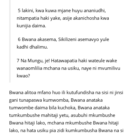
5 lakini, kwa kuwa mjane huyu ananiudhi,
nitampatia haki yake, asije akanichosha kwa
kunijia daima.
6 Bwana akasema, Sikilizeni asemavyo yule
kadhi dhalimu.
7 Na Mungu, je! Hatawapatia haki wateule wake
wanaomlilia mchana na usiku, naye ni mvumilivu
kwao?
Bwana alitoa mfano huo ili kutufundisha na sisi ni jinsi
gani tunapaswa kumwomba, Bwana anataka
tumwombe daima bila kuchoka, Bwana anataka
tumkumbushe mahitaji yetu, asubuhi mkumbushe
Bwana hitaji lako, mchana mkumbushe Bwana hitaji
lako, na hata usiku pia zidi kumkumbusha Bwana na si