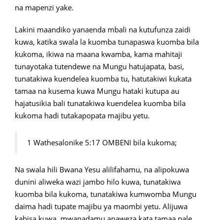
na mapenzi yake.
Lakini maandiko yanaenda mbali na kutufunza zaidi
kuwa, katika swala la kuomba tunapaswa kuomba bila
kukoma, ikiwa na maana kwamba, kama mahitaji
tunayotaka tutendewe na Mungu hatujapata, basi,
tunatakiwa kuendelea kuomba tu, hatutakiwi kukata
tamaa na kusema kuwa Mungu hataki kutupa au
hajatusikia bali tunatakiwa kuendelea kuomba bila
kukoma hadi tutakapopata majibu yetu.
1 Wathesalonike 5:17 OMBENI bila kukoma;
Na swala hili Bwana Yesu alilifahamu, na alipokuwa
dunini aliweka wazi jambo hilo kuwa, tunatakiwa
kuomba bila kukoma, tunatakiwa kumwomba Mungu
daima hadi tupate majibu ya maombi yetu. Alijuwa
kabisa kuwa, mwanadamu anaweza kata tamaa pale