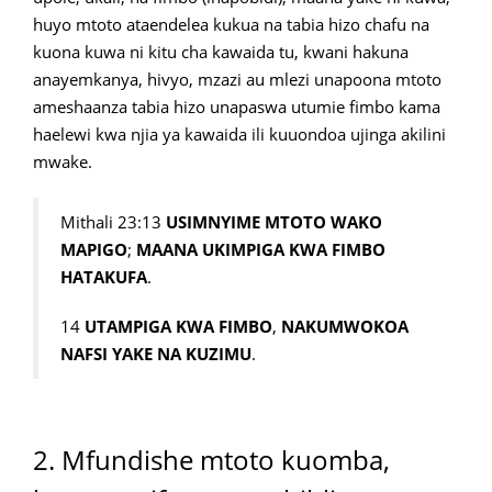
huyo mtoto ataendelea kukua na tabia hizo chafu na
kuona kuwa ni kitu cha kawaida tu, kwani hakuna
anayemkanya, hivyo, mzazi au mlezi unapoona mtoto
ameshaanza tabia hizo unapaswa utumie fimbo kama
haelewi kwa njia ya kawaida ili kuuondoa ujinga akilini
mwake.
Mithali 23:13
USIMNYIME MTOTO WAKO
MAPIGO
;
MAANA UKIMPIGA KWA FIMBO
HATAKUFA
.
14
UTAMPIGA KWA FIMBO
,
NAKUMWOKOA
NAFSI YAKE NA KUZIMU
.
2. Mfundishe mtoto kuomba,