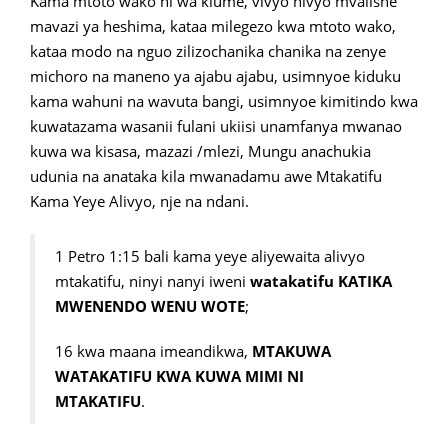
Kama mtoto wako ni wa kiume, vivyo hivyo mvalishe
mavazi ya heshima, kataa milegezo kwa mtoto wako,
kataa modo na nguo zilizochanika chanika na zenye
michoro na maneno ya ajabu ajabu, usimnyoe kiduku
kama wahuni na wavuta bangi, usimnyoe kimitindo kwa
kuwatazama wasanii fulani ukiisi unamfanya mwanao
kuwa wa kisasa, mazazi /mlezi, Mungu anachukia
udunia na anataka kila mwanadamu awe Mtakatifu
Kama Yeye Alivyo, nje na ndani.
1 Petro 1:15 bali kama yeye aliyewaita alivyo
mtakatifu, ninyi nanyi iweni
watakatifu KATIKA
MWENENDO WENU WOTE
;
16 kwa maana imeandikwa,
MTAKUWA
WATAKATIFU KWA KUWA MIMI NI
MTAKATIFU
.