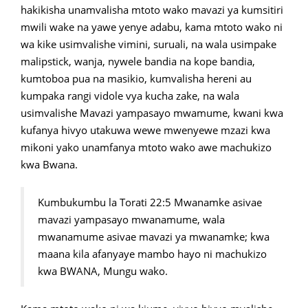
hakikisha unamvalisha mtoto wako mavazi ya kumsitiri
mwili wake na yawe yenye adabu, kama mtoto wako ni
wa kike usimvalishe vimini, suruali, na wala usimpake
malipstick, wanja, nywele bandia na kope bandia,
kumtoboa pua na masikio, kumvalisha hereni au
kumpaka rangi vidole vya kucha zake, na wala
usimvalishe Mavazi yampasayo mwamume, kwani kwa
kufanya hivyo utakuwa wewe mwenyewe mzazi kwa
mikoni yako unamfanya mtoto wako awe machukizo
kwa Bwana.
Kumbukumbu la Torati 22:5 Mwanamke asivae
mavazi yampasayo mwanamume, wala
mwanamume asivae mavazi ya mwanamke; kwa
maana kila afanyaye mambo hayo ni machukizo
kwa BWANA, Mungu wako.