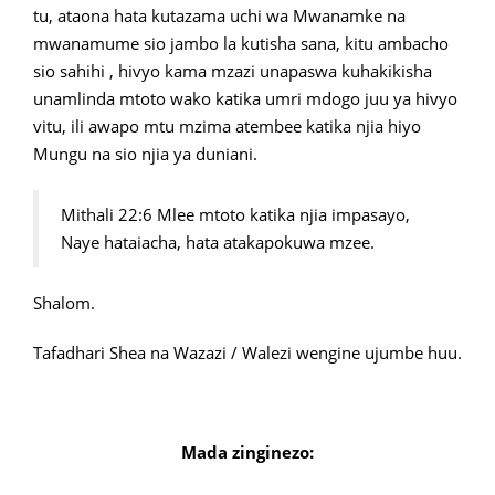
tu, ataona hata kutazama uchi wa Mwanamke na
mwanamume sio jambo la kutisha sana, kitu ambacho
sio sahihi , hivyo kama mzazi unapaswa kuhakikisha
unamlinda mtoto wako katika umri mdogo juu ya hivyo
vitu, ili awapo mtu mzima atembee katika njia hiyo
Mungu na sio njia ya duniani.
Mithali 22:6 Mlee mtoto katika njia impasayo,
Naye hataiacha, hata atakapokuwa mzee.
Shalom.
Tafadhari Shea na Wazazi / Walezi wengine ujumbe huu.
Mada zinginezo: