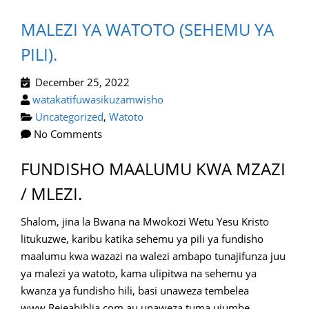
MALEZI YA WATOTO (SEHEMU YA
PILI).
December 25, 2022
watakatifuwasikuzamwisho
Uncategorized
,
Watoto
No Comments
FUNDISHO MAALUMU KWA MZAZI
/ MLEZI.
Shalom, jina la Bwana na Mwokozi Wetu Yesu Kristo
litukuzwe, karibu katika sehemu ya pili ya fundisho
maalumu kwa wazazi na walezi ambapo tunajifunza juu
ya malezi ya watoto, kama ulipitwa na sehemu ya
kwanza ya fundisho hili, basi unaweza tembelea
www.Rejeabiblia.com au unaweza tuma ujumbe