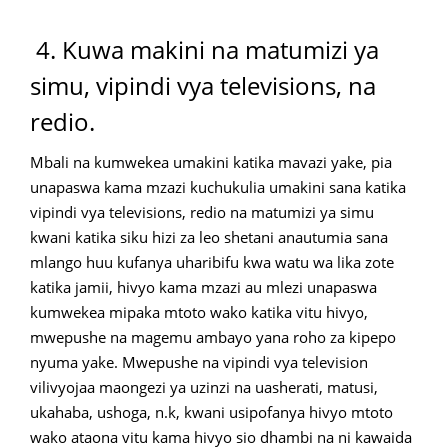
4. Kuwa makini na matumizi ya
simu, vipindi vya televisions, na
redio.
Mbali na kumwekea umakini katika mavazi yake, pia
unapaswa kama mzazi kuchukulia umakini sana katika
vipindi vya televisions, redio na matumizi ya simu
kwani katika siku hizi za leo shetani anautumia sana
mlango huu kufanya uharibifu kwa watu wa lika zote
katika jamii, hivyo kama mzazi au mlezi unapaswa
kumwekea mipaka mtoto wako katika vitu hivyo,
mwepushe na magemu ambayo yana roho za kipepo
nyuma yake. Mwepushe na vipindi vya television
vilivyojaa maongezi ya uzinzi na uasherati, matusi,
ukahaba, ushoga, n.k, kwani usipofanya hivyo mtoto
wako ataona vitu kama hivyo sio dhambi na ni kawaida