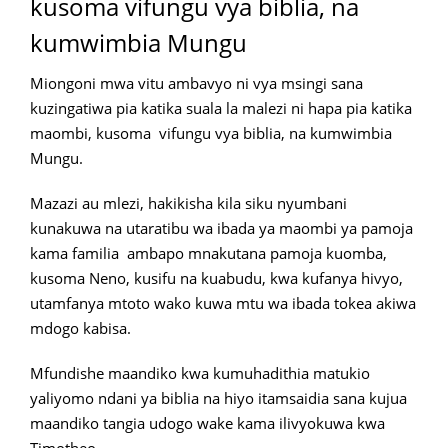
kusoma vifungu vya biblia, na
kumwimbia Mungu
Miongoni mwa vitu ambavyo ni vya msingi sana
kuzingatiwa pia katika suala la malezi ni hapa pia katika
maombi, kusoma vifungu vya biblia, na kumwimbia
Mungu.
Mazazi au mlezi, hakikisha kila siku nyumbani
kunakuwa na utaratibu wa ibada ya maombi ya pamoja
kama familia ambapo mnakutana pamoja kuomba,
kusoma Neno, kusifu na kuabudu, kwa kufanya hivyo,
utamfanya mtoto wako kuwa mtu wa ibada tokea akiwa
mdogo kabisa.
Mfundishe maandiko kwa kumuhadithia matukio
yaliyomo ndani ya biblia na hiyo itamsaidia sana kujua
maandiko tangia udogo wake kama ilivyokuwa kwa