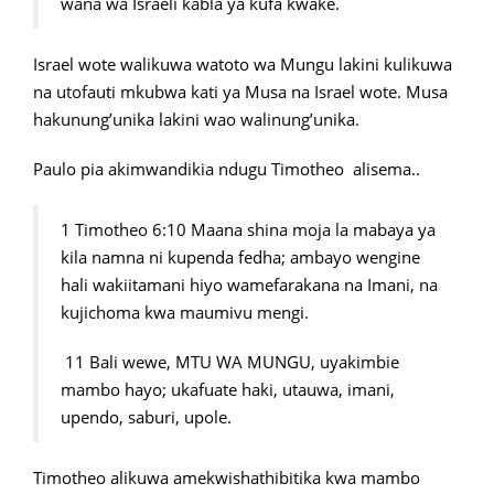
wana wa Israeli kabla ya kufa kwake.
Israel wote walikuwa watoto wa Mungu lakini kulikuwa
na utofauti mkubwa kati ya Musa na Israel wote. Musa
hakunung’unika lakini wao walinung’unika.
Paulo pia akimwandikia ndugu Timotheo alisema..
1 Timotheo 6:10 Maana shina moja la mabaya ya
kila namna ni kupenda fedha; ambayo wengine
hali wakiitamani hiyo wamefarakana na Imani, na
kujichoma kwa maumivu mengi.
11 Bali wewe, MTU WA MUNGU, uyakimbie
mambo hayo; ukafuate haki, utauwa, imani,
upendo, saburi, upole.
Timotheo alikuwa amekwishathibitika kwa mambo