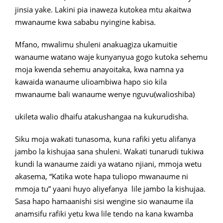
jinsia yake. Lakini pia inaweza kutokea mtu akaitwa
mwanaume kwa sababu nyingine kabisa.
Mfano, mwalimu shuleni anakuagiza ukamuitie
wanaume watano waje kunyanyua gogo kutoka sehemu
moja kwenda sehemu anayoitaka, kwa namna ya
kawaida wanaume ulioambiwa hapo sio kila
mwanaume bali wanaume wenye nguvu(walioshiba)
ukileta walio dhaifu atakushangaa na kukurudisha.
Siku moja wakati tunasoma, kuna rafiki yetu alifanya
jambo la kishujaa sana shuleni. Wakati tunarudi tukiwa
kundi la wanaume zaidi ya watano njiani, mmoja wetu
akasema, “Katika wote hapa tuliopo mwanaume ni
mmoja tu” yaani huyo aliyefanya lile jambo la kishujaa.
Sasa hapo hamaanishi sisi wengine sio wanaume ila
anamsifu rafiki yetu kwa lile tendo na kana kwamba