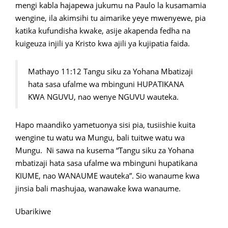
mengi kabla hajapewa jukumu na Paulo la kusamamia
wengine, ila akimsihi tu aimarike yeye mwenyewe, pia
katika kufundisha kwake, asije akapenda fedha na
kuigeuza injili ya Kristo kwa ajili ya kujipatia faida.
Mathayo 11:12 Tangu siku za Yohana Mbatizaji
hata sasa ufalme wa mbinguni HUPATIKANA
KWA NGUVU, nao wenye NGUVU wauteka.
Hapo maandiko yametuonya sisi pia, tusiishie kuita
wengine tu watu wa Mungu, bali tuitwe watu wa
Mungu. Ni sawa na kusema “Tangu siku za Yohana
mbatizaji hata sasa ufalme wa mbinguni hupatikana
KIUME, nao WANAUME wauteka”. Sio wanaume kwa
jinsia bali mashujaa, wanawake kwa wanaume.
Ubarikiwe