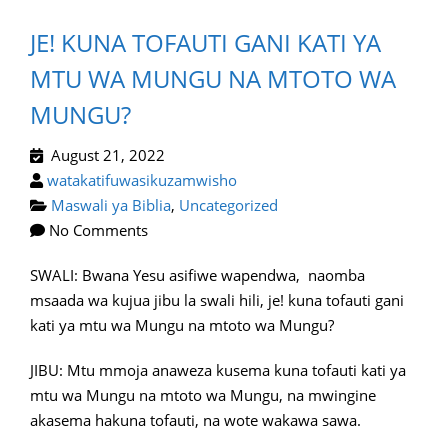
JE! KUNA TOFAUTI GANI KATI YA
MTU WA MUNGU NA MTOTO WA
MUNGU?
August 21, 2022
watakatifuwasikuzamwisho
Maswali ya Biblia
,
Uncategorized
No Comments
SWALI: Bwana Yesu asifiwe wapendwa, naomba
msaada wa kujua jibu la swali hili, je! kuna tofauti gani
kati ya mtu wa Mungu na mtoto wa Mungu?
JIBU: Mtu mmoja anaweza kusema kuna tofauti kati ya
mtu wa Mungu na mtoto wa Mungu, na mwingine
akasema hakuna tofauti, na wote wakawa sawa.