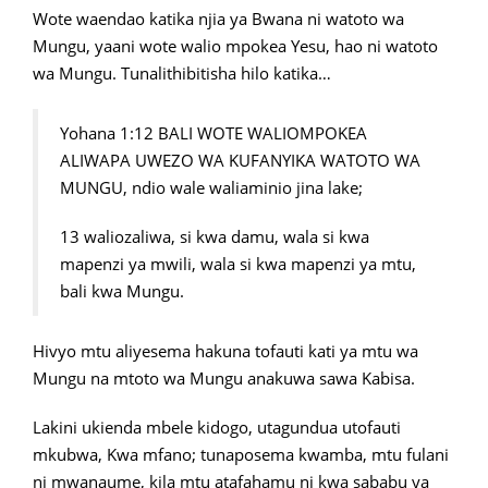
Wote waendao katika njia ya Bwana ni watoto wa
Mungu, yaani wote walio mpokea Yesu, hao ni watoto
wa Mungu. Tunalithibitisha hilo katika…
Yohana 1:12 BALI WOTE WALIOMPOKEA
ALIWAPA UWEZO WA KUFANYIKA WATOTO WA
MUNGU, ndio wale waliaminio jina lake;
13 waliozaliwa, si kwa damu, wala si kwa
mapenzi ya mwili, wala si kwa mapenzi ya mtu,
bali kwa Mungu.
Hivyo mtu aliyesema hakuna tofauti kati ya mtu wa
Mungu na mtoto wa Mungu anakuwa sawa Kabisa.
Lakini ukienda mbele kidogo, utagundua utofauti
mkubwa, Kwa mfano; tunaposema kwamba, mtu fulani
ni mwanaume, kila mtu atafahamu ni kwa sababu ya