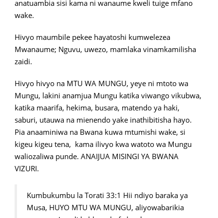
anatuambia sisi kama ni wanaume kweli tuige mfano
wake.
Hivyo maumbile pekee hayatoshi kumwelezea
Mwanaume; Nguvu, uwezo, mamlaka vinamkamilisha
zaidi.
Hivyo hivyo na MTU WA MUNGU, yeye ni mtoto wa
Mungu, lakini anamjua Mungu katika viwango vikubwa,
katika maarifa, hekima, busara, matendo ya haki,
saburi, utauwa na mienendo yake inathibitisha hayo.
Pia anaaminiwa na Bwana kuwa mtumishi wake, si
kigeu kigeu tena, kama ilivyo kwa watoto wa Mungu
waliozaliwa punde. ANAIJUA MISINGI YA BWANA
VIZURI.
Kumbukumbu la Torati 33:1 Hii ndiyo baraka ya
Musa, HUYO MTU WA MUNGU, aliyowabarikia