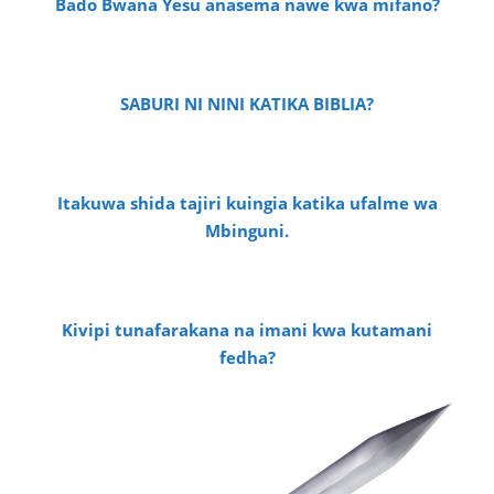
Bado Bwana Yesu anasema nawe kwa mifano?
SABURI NI NINI KATIKA BIBLIA?
Itakuwa shida tajiri kuingia katika ufalme wa
Mbinguni.
Kivipi tunafarakana na imani kwa kutamani
fedha?