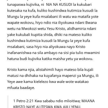
tunapaswa kujivika, ni NIA NA KUSUDI la kukubari
kutesaka na kufa, kuliko kushindwa kutimiza kusudi la
Mungu la yeye kufa msalabani ili watu wa mataifa yote
wapate wokovu, hiyo ndio nia iliyokuwa ndani Bwana
wetu na Mwokozi wetu Yesu Kristo, alidhamiria ndani
yake kukubali kupitia shida, dhiki na mateso kuliko
kushindwa kutimiza kusudi la Mungu la yeye kufa
msalabani, sasa hiyo nia aliyokuwa nayo Kristo
inafananishwa na sila ambayo na sisi pia tulio mwamini
hatuna budi kujivika katika maisha yetu ya wokovu.
Kristo kama njia, alistahimili hayo mateso bila kujali
matusi na dhihaka na kuyafanya mapenzi ya Mungu, ili
Yeye awe kama kielelezo kwa wale wote watakao
mfuata baadaye.
1 Petro 2:21 Kwa sababu ndio mlioitiwa; MAANA
KRISTO NAYE ALITESWA KWA AJILI YENU,