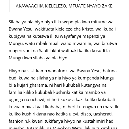
AKAWAACHIA KIELELEZO, MFUATE NYAYO ZAKE.
Silaha ya nia hiyo hiyo ilikuwepo pia kwa mitume wa
Bwana Yesu, wakifuata kielelezo cha Kristo, walikubali
kupigwa na kuteswa ili tu wayafanye mapenzi ya
Mungu, watu mbali mbali walio mwamini, walibirutwa
magerezani na Sauli lakini walibaki katika kusudi la
Mungu kwa silaha ya nia hiyo.
Hivyo na sisi, kama wanafunzi wa Bwana Yesu, hatuna
budi kuwa na silaha ya nia hiyo ya kumpenda Mungu
bila kujari gharama, ni heri kukubali kutengwa na
familia kiliko kukubali kushiriki katika mambo ya
uganga na uchawi, ni heri kukosa kazi kuliko kukubali
kuvaa mavazi ya kikahaba, ni heri kutengwa na marafiki
kuliko kushirikiana nao katika ulevi, disco, uasherati,
fashion n.k kwani tukifanya hivyo na kustahimiri hadi
mwisho, tutamiliki na Mwokozi Wetu, lakini tukimkana