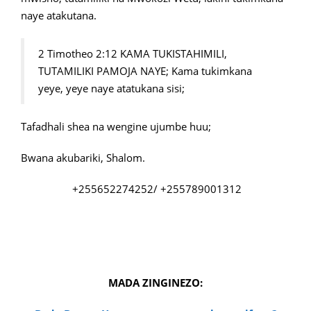
naye atakutana.
2 Timotheo 2:12 KAMA TUKISTAHIMILI,
TUTAMILIKI PAMOJA NAYE; Kama tukimkana
yeye, yeye naye atatukana sisi;
Tafadhali shea na wengine ujumbe huu;
Bwana akubariki, Shalom.
+255652274252/ +255789001312
MADA ZINGINEZO: