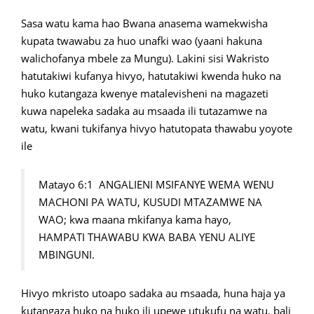
Sasa watu kama hao Bwana anasema wamekwisha
kupata twawabu za huo unafki wao (yaani hakuna
walichofanya mbele za Mungu). Lakini sisi Wakristo
hatutakiwi kufanya hivyo, hatutakiwi kwenda huko na
huko kutangaza kwenye matalevisheni na magazeti
kuwa napeleka sadaka au msaada ili tutazamwe na
watu, kwani tukifanya hivyo hatutopata thawabu yoyote
ile
Matayo 6:1 ANGALIENI MSIFANYE WEMA WENU
MACHONI PA WATU, KUSUDI MTAZAMWE NA
WAO; kwa maana mkifanya kama hayo,
HAMPATI THAWABU KWA BABA YENU ALIYE
MBINGUNI.
Hivyo mkristo utoapo sadaka au msaada, huna haja ya
kutangaza huko na huko ili upewe utukufu na watu, bali