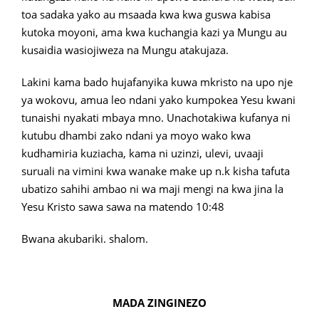
toa sadaka yako au msaada kwa kwa guswa kabisa
kutoka moyoni, ama kwa kuchangia kazi ya Mungu au
kusaidia wasiojiweza na Mungu atakujaza.
Lakini kama bado hujafanyika kuwa mkristo na upo nje
ya wokovu, amua leo ndani yako kumpokea Yesu kwani
tunaishi nyakati mbaya mno. Unachotakiwa kufanya ni
kutubu dhambi zako ndani ya moyo wako kwa
kudhamiria kuziacha, kama ni uzinzi, ulevi, uvaaji
suruali na vimini kwa wanake make up n.k kisha tafuta
ubatizo sahihi ambao ni wa maji mengi na kwa jina la
Yesu Kristo sawa sawa na matendo 10:48
Bwana akubariki. shalom.
MADA ZINGINEZO