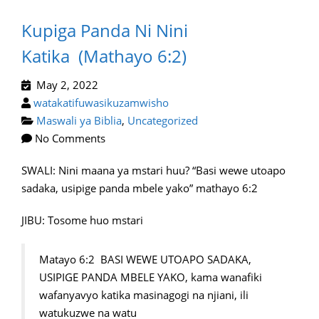
Kupiga Panda Ni Nini
Katika (Mathayo 6:2)
May 2, 2022
watakatifuwasikuzamwisho
Maswali ya Biblia
,
Uncategorized
No Comments
SWALI: Nini maana ya mstari huu? “Basi wewe utoapo
sadaka, usipige panda mbele yako” mathayo 6:2
JIBU: Tosome huo mstari
Matayo 6:2 BASI WEWE UTOAPO SADAKA,
USIPIGE PANDA MBELE YAKO, kama wanafiki
wafanyavyo katika masinagogi na njiani, ili
watukuzwe na watu