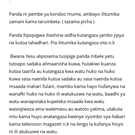
Panda ni pembe ya kondoo mume, ambayo ilitumika
zamani kama tarumbeta. ( tazama picha )
Panda Ilipopigwa iliashiria aidha kutangaza jambo jipya
na kutoa tahadhari. Pia ilitumika kutangaza vita n.k
Bwana Yesu aliposema tusipige panda mbele yetu
tutoapo sadaka alimaanisha kuwa, hutakiwi kuanza
kutoa taarifa au kutangaza kwa watu huko na huko
kuwa sasa naenda kutoa sadaka au sasa naenda kutoa
msaada mahari fulani, mambo kama hayo hufanywa na
wanafki huko na huko ili watukuzwe na watu, baadhi ya
watu wanapotaka kupeleka msaada kwa watu
wasiojiweza ama walemavu au watoto yatima, utakuta
mtu kama huyo anatangaza kwenye vyombo vya habari
kama television magazeti n.k na lengo la kufanya hivyo
ni ili atukuzwe na watu.