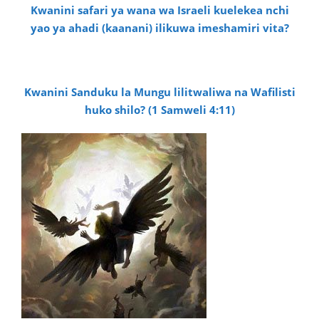
Kwanini safari ya wana wa Israeli kuelekea nchi
yao ya ahadi (kaanani) ilikuwa imeshamiri vita?
Kwanini Sanduku la Mungu lilitwaliwa na Wafilisti
huko shilo? (1 Samweli 4:11)