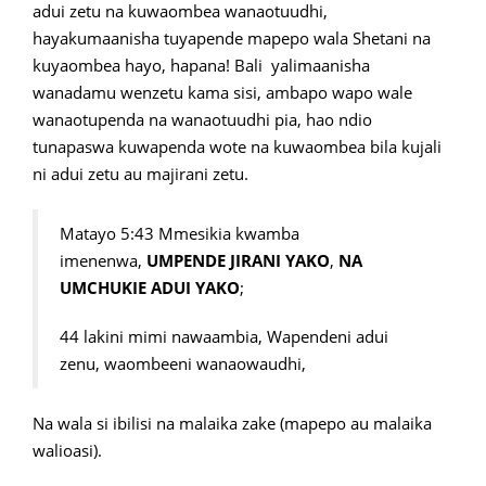
adui zetu na kuwaombea wanaotuudhi,
hayakumaanisha tuyapende mapepo wala Shetani na
kuyaombea hayo, hapana! Bali yalimaanisha
wanadamu wenzetu kama sisi, ambapo wapo wale
wanaotupenda na wanaotuudhi pia, hao ndio
tunapaswa kuwapenda wote na kuwaombea bila kujali
ni adui zetu au majirani zetu.
Matayo 5:43 Mmesikia kwamba
imenenwa,
UMPENDE JIRANI YAKO
,
NA
UMCHUKIE ADUI YAKO
;
44 lakini mimi nawaambia, Wapendeni adui
zenu, waombeeni wanaowaudhi,
Na wala si ibilisi na malaika zake (mapepo au malaika
walioasi).