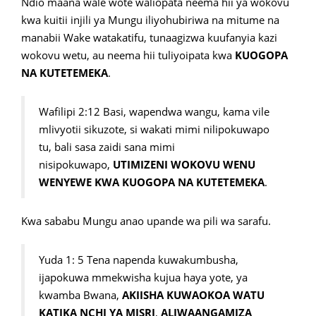
Ndio maana wale wote waliopata neema hii ya wokovu
kwa kuitii injili ya Mungu iliyohubiriwa na mitume na
manabii Wake watakatifu, tunaagizwa kuufanyia kazi
wokovu wetu, au neema hii tuliyoipata kwa
KUOGOPA
NA KUTETEMEKA
.
Wafilipi 2:12 Basi, wapendwa wangu, kama vile
mlivyotii sikuzote, si wakati mimi nilipokuwapo
tu, bali sasa zaidi sana mimi
nisipokuwapo,
UTIMIZENI WOKOVU WENU
WENYEWE KWA KUOGOPA NA KUTETEMEKA
.
Kwa sababu Mungu anao upande wa pili wa sarafu.
Yuda 1: 5 Tena napenda kuwakumbusha,
ijapokuwa mmekwisha kujua haya yote, ya
kwamba Bwana,
AKIISHA KUWAOKOA WATU
KATIKA NCHI YA MISRI
,
ALIWAANGAMIZA