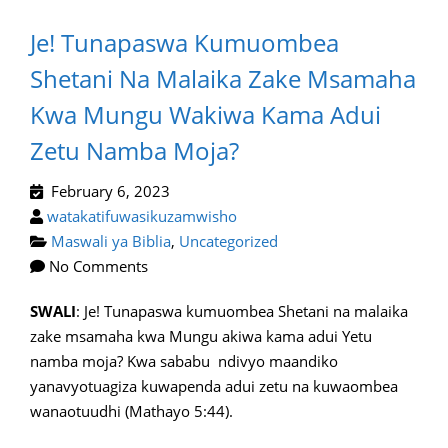
Je! Tunapaswa Kumuombea
Shetani Na Malaika Zake Msamaha
Kwa Mungu Wakiwa Kama Adui
Zetu Namba Moja?
February 6, 2023
watakatifuwasikuzamwisho
Maswali ya Biblia
,
Uncategorized
No Comments
SWALI
: Je! Tunapaswa kumuombea Shetani na malaika
zake msamaha kwa Mungu akiwa kama adui Yetu
namba moja? Kwa sababu ndivyo maandiko
yanavyotuagiza kuwapenda adui zetu na kuwaombea
wanaotuudhi (Mathayo 5:44).