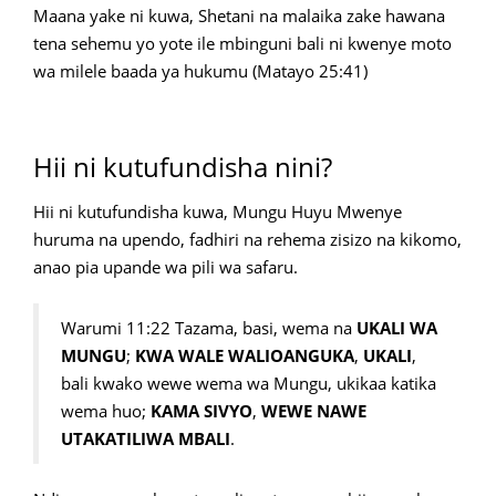
Maana yake ni kuwa, Shetani na malaika zake hawana
tena sehemu yo yote ile mbinguni bali ni kwenye moto
wa milele baada ya hukumu (Matayo 25:41)
Hii ni kutufundisha nini?
Hii ni kutufundisha kuwa, Mungu Huyu Mwenye
huruma na upendo, fadhiri na rehema zisizo na kikomo,
anao pia upande wa pili wa safaru.
Warumi 11:22 Tazama, basi, wema na
UKALI WA
MUNGU
;
KWA WALE WALIOANGUKA
,
UKALI
,
bali kwako wewe wema wa Mungu, ukikaa katika
wema huo;
KAMA SIVYO
,
WEWE NAWE
UTAKATILIWA MBALI
.