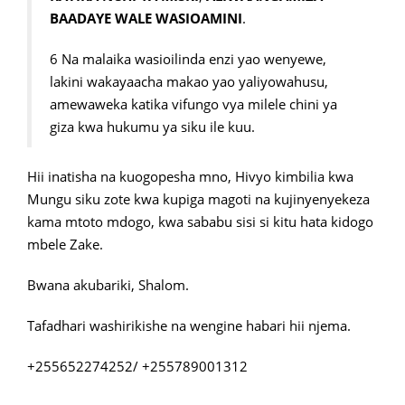
BAADAYE WALE WASIOAMINI
.
6 Na malaika wasioilinda enzi yao wenyewe,
lakini wakayaacha makao yao yaliyowahusu,
amewaweka katika vifungo vya milele chini ya
giza kwa hukumu ya siku ile kuu.
Hii inatisha na kuogopesha mno, Hivyo kimbilia kwa
Mungu siku zote kwa kupiga magoti na kujinyenyekeza
kama mtoto mdogo, kwa sababu sisi si kitu hata kidogo
mbele Zake.
Bwana akubariki, Shalom.
Tafadhari washirikishe na wengine habari hii njema.
+255652274252/ +255789001312