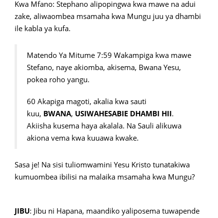
Kwa Mfano: Stephano alipopingwa kwa mawe na adui
zake, aliwaombea msamaha kwa Mungu juu ya dhambi
ile kabla ya kufa.
Matendo Ya Mitume 7:59 Wakampiga kwa mawe
Stefano, naye akiomba, akisema, Bwana Yesu,
pokea roho yangu.
60 Akapiga magoti, akalia kwa sauti
kuu,
BWANA
,
USIWAHESABIE DHAMBI HII
.
Akiisha kusema haya akalala. Na Sauli alikuwa
akiona vema kwa kuuawa kwake.
Sasa je! Na sisi tuliomwamini Yesu Kristo tunatakiwa
kumuombea ibilisi na malaika msamaha kwa Mungu?
JIBU
: Jibu ni Hapana, maandiko yaliposema tuwapende