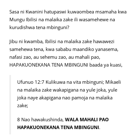
Sasa ni Kwanini hatupaswi kuwaombea msamaha kwa
Mungu Ibilisi na malaika zake ili wasamehewe na
kurudishwa tena mbinguni?
Jibu ni kwamba, Ibilisi na malaika zake hawawezi
samehewa tena, kwa sababu maandiko yanasema,
nafasi zao, au sehemu zao, au mahali pao,
HAPAKUONEKANA TENA MBINGUNI baada ya kuasi,
Ufunuo 12:7 Kulikuwa na vita mbinguni; Mikaeli
na malaika zake wakapigana na yule joka, yule
joka naye akapigana nao pamoja na malaika
zake;
8 Nao hawakushinda,
WALA MAHALI PAO
HAPAKUONEKANA TENA MBINGUNI
.