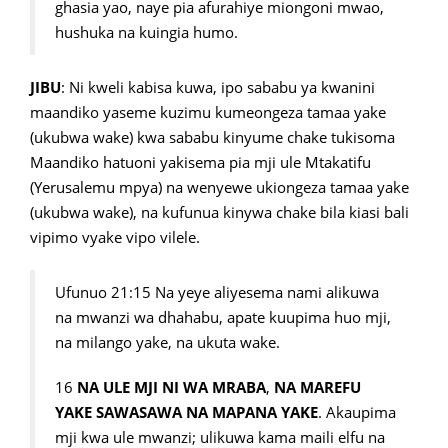
ghasia yao, naye pia afurahiye miongoni mwao,
hushuka na kuingia humo.
JIBU
: Ni kweli kabisa kuwa, ipo sababu ya kwanini
maandiko yaseme kuzimu kumeongeza tamaa yake
(ukubwa wake) kwa sababu kinyume chake tukisoma
Maandiko hatuoni yakisema pia mji ule Mtakatifu
(Yerusalemu mpya) na wenyewe ukiongeza tamaa yake
(ukubwa wake), na kufunua kinywa chake bila kiasi bali
vipimo vyake vipo vilele.
Ufunuo 21:15 Na yeye aliyesema nami alikuwa
na mwanzi wa dhahabu, apate kuupima huo mji,
na milango yake, na ukuta wake.
16
NA ULE MJI NI WA MRABA
,
NA MAREFU
YAKE SAWASAWA NA MAPANA YAKE
. Akaupima
mji kwa ule mwanzi; ulikuwa kama maili elfu na