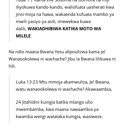
iliyokuwa kando-kando, waliofuata uasherati kwa
jinsi moja na hawa, wakaenda kufuata mambo ya
mwili yasiyo ya asili, imewekwa kuwa
dalili,
WAKIADHIBIWA KATIKA MOTO WA
MILELE
.
Na ndio maana Bwana Yesu alipoulizwa kama je!
Wanaookolewa ni wachache? Jibu la Bwana lilikuwa ni
hili.
Luka 13:23 Mtu mmoja akamwuliza, Je! Bwana,
watu wanaookolewa ni wachache? Akawaambia,
24 Jitahidini kuingia katika mlango ulio
mwembamba, kwa maana nawaambia ya
kwamba wengi watataka kuingia, wasiweze.