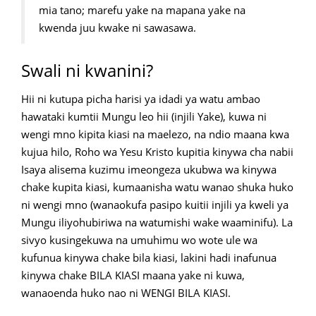
mia tano; marefu yake na mapana yake na
kwenda juu kwake ni sawasawa.
Swali ni kwanini?
Hii ni kutupa picha harisi ya idadi ya watu ambao
hawataki kumtii Mungu leo hii (injili Yake), kuwa ni
wengi mno kipita kiasi na maelezo, na ndio maana kwa
kujua hilo, Roho wa Yesu Kristo kupitia kinywa cha nabii
Isaya alisema kuzimu imeongeza ukubwa wa kinywa
chake kupita kiasi, kumaanisha watu wanao shuka huko
ni wengi mno (wanaokufa pasipo kuitii injili ya kweli ya
Mungu iliyohubiriwa na watumishi wake waaminifu). La
sivyo kusingekuwa na umuhimu wo wote ule wa
kufunua kinywa chake bila kiasi, lakini hadi inafunua
kinywa chake BILA KIASI maana yake ni kuwa,
wanaoenda huko nao ni WENGI BILA KIASI.