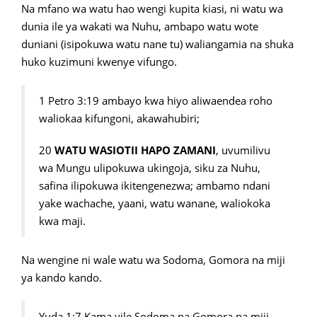
Na mfano wa watu hao wengi kupita kiasi, ni watu wa
dunia ile ya wakati wa Nuhu, ambapo watu wote
duniani (isipokuwa watu nane tu) waliangamia na shuka
huko kuzimuni kwenye vifungo.
1 Petro 3:19 ambayo kwa hiyo aliwaendea roho
waliokaa kifungoni, akawahubiri;
20
WATU WASIOTII HAPO ZAMANI
, uvumilivu
wa Mungu ulipokuwa ukingoja, siku za Nuhu,
safina ilipokuwa ikitengenezwa; ambamo ndani
yake wachache, yaani, watu wanane, waliokoka
kwa maji.
Na wengine ni wale watu wa Sodoma, Gomora na miji
ya kando kando.
Yuda 1:7 Kama vile Sodoma na Gomora na miji