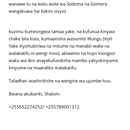
wanawe tu na watu wote wa Sodoma na Gomora
wangekuwa hai (lakini sivyo).
kuzimu kumeongeza tamaa yake, na kufunua kinywa
chake bila kiasi, kumaanisha wasiomtii Mungu (injili
Yake iliyohubiriwa na mitume na manabii wake na
watakatifu ni wengi mno), akiwemo na huyo kiongozi
wako wa dini anayekufundisha mambo yaliyokinyume
kinyume na maandiko matakatifu.
Tafadhari washirikishe na wengine wa ujumbe huu.
Bwana akubariki, Shalom.
+255652274252/ +255789001312