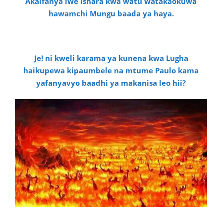
Akaifanya iwe ishara kwa watu watakaokuwa
hawamchi Mungu baada ya haya.
Je! ni kweli karama ya kunena kwa Lugha
haikupewa kipaumbele na mtume Paulo kama
yafanyavyo baadhi ya makanisa leo hii?