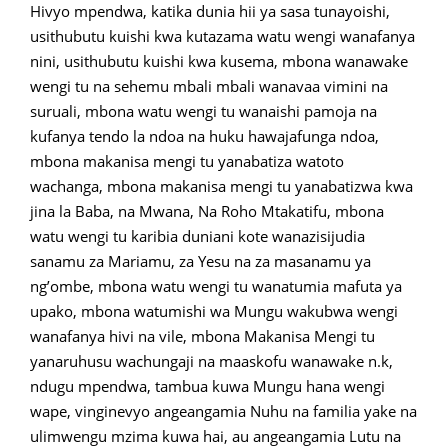
Hivyo mpendwa, katika dunia hii ya sasa tunayoishi,
usithubutu kuishi kwa kutazama watu wengi wanafanya
nini, usithubutu kuishi kwa kusema, mbona wanawake
wengi tu na sehemu mbali mbali wanavaa vimini na
suruali, mbona watu wengi tu wanaishi pamoja na
kufanya tendo la ndoa na huku hawajafunga ndoa,
mbona makanisa mengi tu yanabatiza watoto
wachanga, mbona makanisa mengi tu yanabatizwa kwa
jina la Baba, na Mwana, Na Roho Mtakatifu, mbona
watu wengi tu karibia duniani kote wanazisijudia
sanamu za Mariamu, za Yesu na za masanamu ya
ng’ombe, mbona watu wengi tu wanatumia mafuta ya
upako, mbona watumishi wa Mungu wakubwa wengi
wanafanya hivi na vile, mbona Makanisa Mengi tu
yanaruhusu wachungaji na maaskofu wanawake n.k,
ndugu mpendwa, tambua kuwa Mungu hana wengi
wape, vinginevyo angeangamia Nuhu na familia yake na
ulimwengu mzima kuwa hai, au angeangamia Lutu na