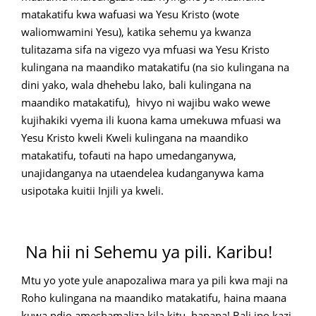
matakatifu kwa wafuasi wa Yesu Kristo (wote
waliomwamini Yesu), katika sehemu ya kwanza
tulitazama sifa na vigezo vya mfuasi wa Yesu Kristo
kulingana na maandiko matakatifu (na sio kulingana na
dini yako, wala dhehebu lako, bali kulingana na
maandiko matakatifu), hivyo ni wajibu wako wewe
kujihakiki vyema ili kuona kama umekuwa mfuasi wa
Yesu Kristo kweli Kweli kulingana na maandiko
matakatifu, tofauti na hapo umedanganywa,
unajidanganya na utaendelea kudanganywa kama
usipotaka kuitii Injili ya kweli.
Na hii ni Sehemu ya pili. Karibu!
Mtu yo yote yule anapozaliwa mara ya pili kwa maji na
Roho kulingana na maandiko matakatifu, haina maana
kuwa ndio ameshamaliza kila kitu, hapana! Bali ipo kazi