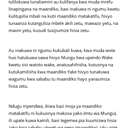
tulilokuwa tunaliamini au kulifanya kwa muda mrefu
linapingana na maandiko, basi inakuwa ni ngumu kwetu
kulitupilia mbali na kutii maandiko matakatifu, hivyo
tunaanza kutanguliza mbele akili zetu, mawazo yetu, na
maoni yetu, kusudi tusijiumize hisia zetu.
Au inakuwa ni ngumu kukubali kuwa, kwa muda wote
huo hatukuwa sawa hivyo Mungu kwa upendo Wake
kwetu sisi watoto wake, anatusahihisha, kutuonya na
kutukamilisha kwa maandiko Yake hivyo tunakuwa
wagumu kwa sababu tu maandiko hayo yanaumiza
hisia zetu.
Ndugu mpendwa, ikiwa kazi moja ya maandiko
matakatifu ni kukuonya makosa yako (mtu wa Mungu),
ili upate kuwa kamili, basi tegemea pia kuumizwa hisia
zako kwa sababu ukweli wa neno (maandiko), siku zote