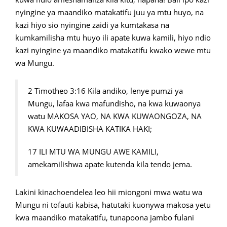
nyingine ya maandiko matakatifu juu ya mtu huyo, na
kazi hiyo sio nyingine zaidi ya kumtakasa na
kumkamilisha mtu huyo ili apate kuwa kamili, hiyo ndio
kazi nyingine ya maandiko matakatifu kwako wewe mtu
wa Mungu.
2 Timotheo 3:16 Kila andiko, lenye pumzi ya
Mungu, lafaa kwa mafundisho, na kwa kuwaonya
watu MAKOSA YAO, NA KWA KUWAONGOZA, NA
KWA KUWAADIBISHA KATIKA HAKI;
17 ILI MTU WA MUNGU AWE KAMILI,
amekamilishwa apate kutenda kila tendo jema.
Lakini kinachoendelea leo hii miongoni mwa watu wa
Mungu ni tofauti kabisa, hatutaki kuonywa makosa yetu
kwa maandiko matakatifu, tunapoona jambo fulani