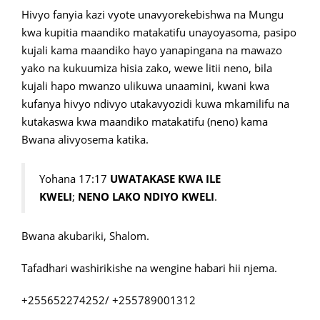
Hivyo fanyia kazi vyote unavyorekebishwa na Mungu
kwa kupitia maandiko matakatifu unayoyasoma, pasipo
kujali kama maandiko hayo yanapingana na mawazo
yako na kukuumiza hisia zako, wewe litii neno, bila
kujali hapo mwanzo ulikuwa unaamini, kwani kwa
kufanya hivyo ndivyo utakavyozidi kuwa mkamilifu na
kutakaswa kwa maandiko matakatifu (neno) kama
Bwana alivyosema katika.
Yohana 17:17
UWATAKASE KWA ILE
KWELI
;
NENO LAKO NDIYO KWELI
.
Bwana akubariki, Shalom.
Tafadhari washirikishe na wengine habari hii njema.
+255652274252/ +255789001312