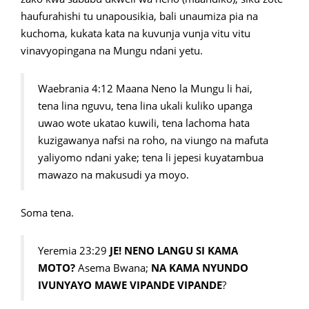
haufurahishi tu unapousikia, bali unaumiza pia na
kuchoma, kukata kata na kuvunja vunja vitu vitu
vinavyopingana na Mungu ndani yetu.
Waebrania 4:12 Maana Neno la Mungu li hai,
tena lina nguvu, tena lina ukali kuliko upanga
uwao wote ukatao kuwili, tena lachoma hata
kuzigawanya nafsi na roho, na viungo na mafuta
yaliyomo ndani yake; tena li jepesi kuyatambua
mawazo na makusudi ya moyo.
Soma tena.
Yeremia 23:29
JE! NENO LANGU SI KAMA
MOTO?
Asema Bwana;
NA KAMA NYUNDO
IVUNYAYO MAWE VIPANDE VIPANDE
?