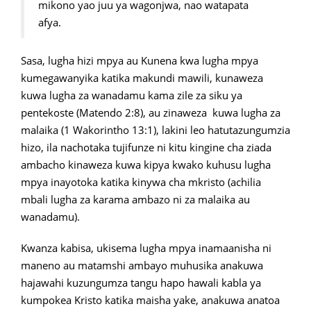
mikono yao juu ya wagonjwa, nao watapata
afya.
Sasa, lugha hizi mpya au Kunena kwa lugha mpya
kumegawanyika katika makundi mawili, kunaweza
kuwa lugha za wanadamu kama zile za siku ya
pentekoste (Matendo 2:8), au zinaweza kuwa lugha za
malaika (1 Wakorintho 13:1), lakini leo hatutazungumzia
hizo, ila nachotaka tujifunze ni kitu kingine cha ziada
ambacho kinaweza kuwa kipya kwako kuhusu lugha
mpya inayotoka katika kinywa cha mkristo (achilia
mbali lugha za karama ambazo ni za malaika au
wanadamu).
Kwanza kabisa, ukisema lugha mpya inamaanisha ni
maneno au matamshi ambayo muhusika anakuwa
hajawahi kuzungumza tangu hapo hawali kabla ya
kumpokea Kristo katika maisha yake, anakuwa anatoa