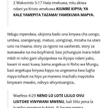
2 Wakorinto 5:17 Hata imekuwa, mtu akiwa
ndani ya Kristo amekuwa
KIUMBE KIPYA; YA
KALE YAMEPITA TAZAMA! YAMEKUWA MAPYA.
Ndugu mpendwa, ukijiona bado una kinywa cha uongo,
umbea, usengenyaji, matusi, usingiziaji, mizaha na utani
usio na maana, story za ngono na uasherati, story za
wanawake na ma-boyfriend, basi jichunguze mara mbili
mbili ni roho gani uliyoipokea na iliyopo ndani yako,
kwani ni wazi kuwa, kama angekua ni Roho wa Mungu,
basi angekupa kinywa kipya na ungesema kwa lugha
mpya tofauti na hiyo ya maneno machafu inayotoka
kinywani mwako, ndivyo alivyotuangiza..
Waefeso 4:29
NENO LO LOTE LILILO OVU
LISITOKE VINYWANI MWENU
, bali lililo jema la
kumfaa mwenye kuhitaji, ili liwape neema