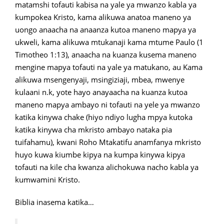
matamshi tofauti kabisa na yale ya mwanzo kabla ya
kumpokea Kristo, kama alikuwa anatoa maneno ya
uongo anaacha na anaanza kutoa maneno mapya ya
ukweli, kama alikuwa mtukanaji kama mtume Paulo (1
Timotheo 1:13), anaacha na kuanza kusema maneno
mengine mapya tofauti na yale ya matukano, au Kama
alikuwa msengenyaji, msingiziaji, mbea, mwenye
kulaani n.k, yote hayo anayaacha na kuanza kutoa
maneno mapya ambayo ni tofauti na yele ya mwanzo
katika kinywa chake (hiyo ndiyo lugha mpya kutoka
katika kinywa cha mkristo ambayo nataka pia
tuifahamu), kwani Roho Mtakatifu anamfanya mkristo
huyo kuwa kiumbe kipya na kumpa kinywa kipya
tofauti na kile cha kwanza alichokuwa nacho kabla ya
kumwamini Kristo.
Biblia inasema katika…