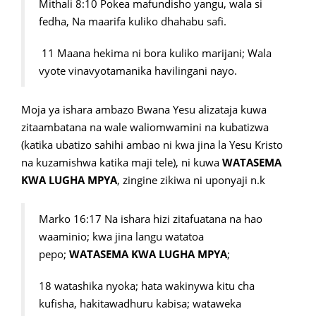
Mithali 8:10 Pokea mafundisho yangu, wala si
fedha, Na maarifa kuliko dhahabu safi.
11 Maana hekima ni bora kuliko marijani; Wala
vyote vinavyotamanika havilingani nayo.
Moja ya ishara ambazo Bwana Yesu alizataja kuwa
zitaambatana na wale waliomwamini na kubatizwa
(katika ubatizo sahihi ambao ni kwa jina la Yesu Kristo
na kuzamishwa katika maji tele), ni kuwa
WATASEMA
KWA LUGHA MPYA
, zingine zikiwa ni uponyaji n.k
Marko 16:17 Na ishara hizi zitafuatana na hao
waaminio; kwa jina langu watatoa
pepo;
WATASEMA KWA LUGHA MPYA
;
18 watashika nyoka; hata wakinywa kitu cha
kufisha, hakitawadhuru kabisa; wataweka