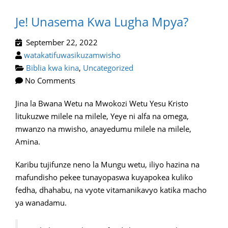
Je! Unasema Kwa Lugha Mpya?
September 22, 2022
watakatifuwasikuzamwisho
Biblia kwa kina
,
Uncategorized
No Comments
Jina la Bwana Wetu na Mwokozi Wetu Yesu Kristo
litukuzwe milele na milele, Yeye ni alfa na omega,
mwanzo na mwisho, anayedumu milele na milele,
Amina.
Karibu tujifunze neno la Mungu wetu, iliyo hazina na
mafundisho pekee tunayopaswa kuyapokea kuliko
fedha, dhahabu, na vyote vitamanikavyo katika macho
ya wanadamu.