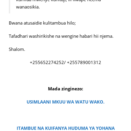
wanaosikia.
Bwana atusaidie kulitambua hilo;
Tafadhari washirikishe na wengine habari hii njema.
Shalom.
+255652274252/ +255789001312
Mada zinginezo:
USIMLAANI MKUU WA WATU WAKO.
ITAMBUE NA KUIFANYA HUDUMA YA YOHANA