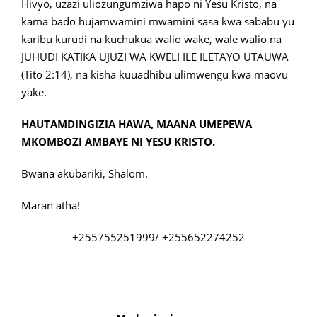
Hivyo, uzazi uliozungumziwa hapo ni Yesu Kristo, na
kama bado hujamwamini mwamini sasa kwa sababu yu
karibu kurudi na kuchukua walio wake, wale walio na
JUHUDI KATIKA UJUZI WA KWELI ILE ILETAYO UTAUWA
(Tito 2:14), na kisha kuuadhibu ulimwengu kwa maovu
yake.
HAUTAMDINGIZIA HAWA, MAANA UMEPEWA
MKOMBOZI AMBAYE NI YESU KRISTO.
Bwana akubariki, Shalom.
Maran atha!
+255755251999/ +255652274252