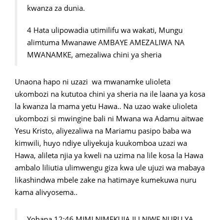
kwanza za dunia.
4 Hata ulipowadia utimilifu wa wakati, Mungu
alimtuma Mwanawe AMBAYE AMEZALIWA NA
MWANAMKE, amezaliwa chini ya sheria
Unaona hapo ni uzazi wa mwanamke ulioleta
ukombozi na kututoa chini ya sheria na ile laana ya kosa
la kwanza la mama yetu Hawa.. Na uzao wake ulioleta
ukombozi si mwingine bali ni Mwana wa Adamu aitwae
Yesu Kristo, aliyezaliwa na Mariamu pasipo baba wa
kimwili, huyo ndiye uliyekuja kuukomboa uzazi wa
Hawa, alileta njia ya kweli na uzima na lile kosa la Hawa
ambalo liliutia ulimwengu giza kwa ule ujuzi wa mabaya
likashindwa mbele zake na hatimaye kumekuwa nuru
kama alivyosema..
Yohana 12:46 MIMI NIMEKUJA ILI NIWE NURU YA