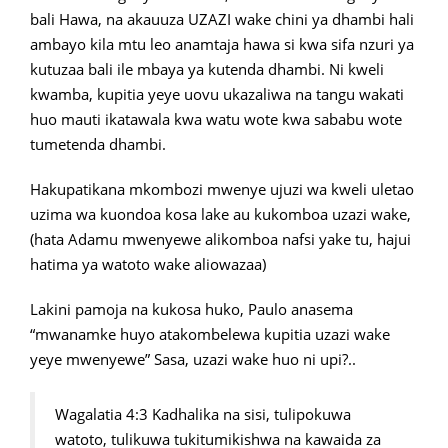
bali Hawa, na akauuza UZAZI wake chini ya dhambi hali
ambayo kila mtu leo anamtaja hawa si kwa sifa nzuri ya
kutuzaa bali ile mbaya ya kutenda dhambi. Ni kweli
kwamba, kupitia yeye uovu ukazaliwa na tangu wakati
huo mauti ikatawala kwa watu wote kwa sababu wote
tumetenda dhambi.
Hakupatikana mkombozi mwenye ujuzi wa kweli uletao
uzima wa kuondoa kosa lake au kukomboa uzazi wake,
(hata Adamu mwenyewe alikomboa nafsi yake tu, hajui
hatima ya watoto wake aliowazaa)
Lakini pamoja na kukosa huko, Paulo anasema
“mwanamke huyo atakombelewa kupitia uzazi wake
yeye mwenyewe” Sasa, uzazi wake huo ni upi?..
Wagalatia 4:3 Kadhalika na sisi, tulipokuwa
watoto, tulikuwa tukitumikishwa na kawaida za