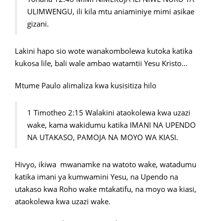
ULIMWENGU, ili kila mtu aniaminiye mimi asikae
gizani.
Lakini hapo sio wote wanakombolewa kutoka katika
kukosa lile, bali wale ambao watamtii Yesu Kristo…
Mtume Paulo alimaliza kwa kusisitiza hilo
1 Timotheo 2:15 Walakini ataokolewa kwa uzazi
wake, kama wakidumu katika IMANI NA UPENDO
NA UTAKASO, PAMOJA NA MOYO WA KIASI.
Hivyo, ikiwa mwanamke na watoto wake, watadumu
katika imani ya kumwamini Yesu, na Upendo na
utakaso kwa Roho wake mtakatifu, na moyo wa kiasi,
ataokolewa kwa uzazi wake.