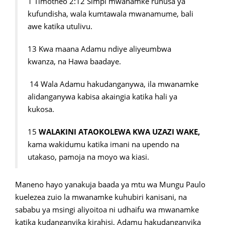
1 Timotheo 2:12 Simpi mwanamke ruhusa ya
kufundisha, wala kumtawala mwanamume, bali
awe katika utulivu.
13 Kwa maana Adamu ndiye aliyeumbwa
kwanza, na Hawa baadaye.
14 Wala Adamu hakudanganywa, ila mwanamke
alidanganywa kabisa akaingia katika hali ya
kukosa.
15
WALAKINI ATAOKOLEWA KWA UZAZI WAKE,
kama wakidumu katika imani na upendo na
utakaso, pamoja na moyo wa kiasi.
Maneno hayo yanakuja baada ya mtu wa Mungu Paulo
kuelezea zuio la mwanamke kuhubiri kanisani, na
sababu ya msingi aliyoitoa ni udhaifu wa mwanamke
katika kudanganyika kirahisi, Adamu hakudanganyika