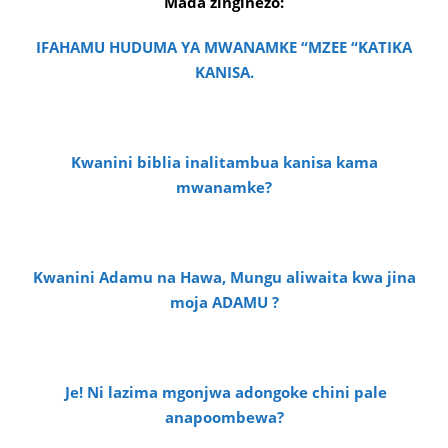
Mada zinginezo:
IFAHAMU HUDUMA YA MWANAMKE “MZEE “KATIKA
KANISA.
Kwanini biblia inalitambua kanisa kama
mwanamke?
Kwanini Adamu na Hawa, Mungu aliwaita kwa jina
moja ADAMU ?
Je! Ni lazima mgonjwa adongoke chini pale
anapoombewa?