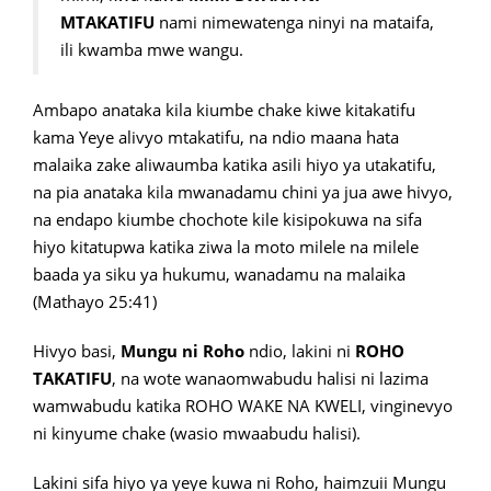
MTAKATIFU
nami nimewatenga ninyi na mataifa,
ili kwamba mwe wangu.
Ambapo anataka kila kiumbe chake kiwe kitakatifu
kama Yeye alivyo mtakatifu, na ndio maana hata
malaika zake aliwaumba katika asili hiyo ya utakatifu,
na pia anataka kila mwanadamu chini ya jua awe hivyo,
na endapo kiumbe chochote kile kisipokuwa na sifa
hiyo kitatupwa katika ziwa la moto milele na milele
baada ya siku ya hukumu, wanadamu na malaika
(Mathayo 25:41)
Hivyo basi,
Mungu ni Roho
ndio, lakini ni
ROHO
TAKATIFU
, na wote wanaomwabudu halisi ni lazima
wamwabudu katika ROHO WAKE NA KWELI, vinginevyo
ni kinyume chake (wasio mwaabudu halisi).
Lakini sifa hiyo ya yeye kuwa ni Roho, haimzuii Mungu