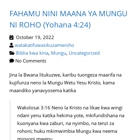
FAHAMU NINI MAANA YA MUNGU
NI ROHO (Yohana 4:24)
October 19, 2022
watakatifuwasikuzamwisho
Biblia kwa kina
,
Mungu
,
Uncategorized
No Comments
Jina la Bwana litukuzwe, karibu tuongeza maarifa na
kujifunza neno la Mungu Wetu Yesu Kristo, kama
maandiko yanavyosema katika
Wakolosai 3:16 Neno la Kristo na likae kwa wingi
ndani yenu katika hekima yote, mkifundishana na
kuonyana kwa zaburi, na nyimbo, na tenzi za
rohoni; huku mkimwimbia Mungu kwa neema
mioyoni mwenu.