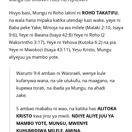
Hivyo basi, Mungu ni Roho lakini ni
ROHO TAKATIFU
,
na wala hana mipaka katika utendaji kazi wake, yeye ni
Baba peke Yake, Mmoja na wa milele (Malaki 2:10, Isaya
9:6), Yeye ni Bwana (Isaya 42:8) Yeye ni Roho (2
Wakorintho 3:17), Yeye ni Yehova (Kutoka 6:2) na pia
Yeye ni Mwokozi (Isaya 43:11), Yesu Kristo, Mungu
aliyejuu ya mambo yote.
Warumi 9:4 ambao ni Waisraeli, wenye kule
kufanywa wana, na ule utukufu, na maagano, na
kupewa torati, na ibada ya Mungu, na ahadi
zake;
5 ambao mababu ni wao, na katika hao
ALITOKA
KRISTO
kwa jinsi ya mwili.
NDIYE ALIYE JUU YA
MAMBO YOTE, MUNGU, MWENYE
KUHUMIDIWA MILELE. AMINA.