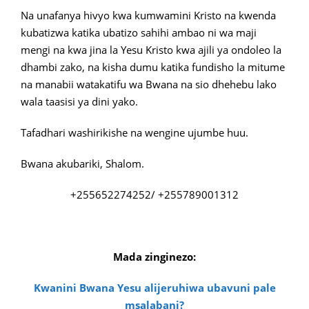
Na unafanya hivyo kwa kumwamini Kristo na kwenda
kubatizwa katika ubatizo sahihi ambao ni wa maji
mengi na kwa jina la Yesu Kristo kwa ajili ya ondoleo la
dhambi zako, na kisha dumu katika fundisho la mitume
na manabii watakatifu wa Bwana na sio dhehebu lako
wala taasisi ya dini yako.
Tafadhari washirikishe na wengine ujumbe huu.
Bwana akubariki, Shalom.
+255652274252/ +255789001312
Mada zinginezo:
Kwanini Bwana Yesu alijeruhiwa ubavuni pale
msalabani?