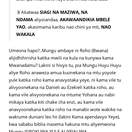
8 Akatwaa
SIAGI NA MAZIWA, NA
NDAMA
aliyoiandaa,
AKAWAANDIKIA MBELE
YAO
, akasimama karibu nao chini ya mti,
NAO
WAKALA
Umeona hapo?..Mungu ambaye ni Roho (Bwana)
alijidhihirisha katika mwili na kula na kunywa kama
Mwanadamu? Lakini si hivyo tu, pia Mungu Huyu Huyu
aliye Roho anaweza amua kuonekana na mtu yoyote
yule katika roho kama anavyotaka yeye, ni kama vile tu
alivyoonekana na Danieli au Ezekieli katika roho, au
kama vile alivyoonekana na mtume Yohana au nabii
mikaya katika kiti chake cha enzi, au kama vile
anavyoonekana katika roho na manabii wote wakike na
wakiume duniani leo hii (lakini Kama apendavyo Yeye),
kwa sababu biblia inasema hakuna mtu aliyemwona
Mungu ISIPOKUWA YULE ALIYEJALIWA.