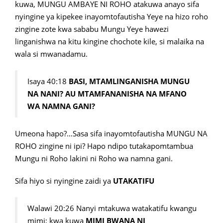
kuwa, MUNGU AMBAYE NI ROHO atakuwa anayo sifa
nyingine ya kipekee inayomtofautisha Yeye na hizo roho
zingine zote kwa sababu Mungu Yeye hawezi
linganishwa na kitu kingine chochote kile, si malaika na
wala si mwanadamu.
Isaya 40:18
BASI, MTAMLINGANISHA MUNGU
NA NANI? AU MTAMFANANISHA NA MFANO
WA NAMNA GANI?
Umeona hapo?…Sasa sifa inayomtofautisha MUNGU NA
ROHO zingine ni ipi? Hapo ndipo tutakapomtambua
Mungu ni Roho lakini ni Roho wa namna gani.
Sifa hiyo si nyingine zaidi ya
UTAKATIFU
Walawi 20:26 Nanyi mtakuwa watakatifu kwangu
mimi; kwa kuwa
MIMI BWANA NI