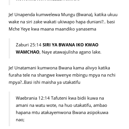
Je! Unapenda kumwelewa Mungu (Bwana), katika ukuu
wake na siri zake wakati ukiwapo hapa duniani?.. basi
Mche Yeye kwa maana maandiko yanasema
Zaburi 25:14
SIRI YA BWANA IKO KWAO
WAMCHAO
, Naye atawajulisha agano lake.
Je! Unatamani kumwona Bwana kama alivyo katika
furaha tele na shangwe kwenye mbingu mpya na nchi
mpya?..Basi ishi maisha ya utakatifu
Waebrania 12:14 Tafuteni kwa bidii kuwa na
amani na watu wote, na huo utakatifu, ambao
hapana mtu atakayemwona Bwana asipokuwa
nao;