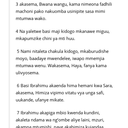
3 akasema, Bwana wangu, kama nimeona fadhili
machoni pako nakuomba usinipite sasa mimi
mtumwa wako.
4 Na yaletwe basi maji kidogo mkanawe miguu,
mkapumzike chini ya mti huu.
5 Nami nitaleta chakula kidogo, mkaburudishe
moyo, baadaye mwendelee, iwapo mmemjia
mtumwa wenu. Wakasema, Haya, fanya kama
ulivyosema.
6 Basi Ibrahimu akaenda hima hemani kwa Sara,
akasema, Himiza vipimo vitatu vya unga safi,
uukande, ufanye mikate.
7 Ibrahimu akapiga mbio kwenda kundini,
akaleta ndama wa ng’ombe aliye laini, mzuri,
akampa mtumishi, naye akahimiza kuiandaa.