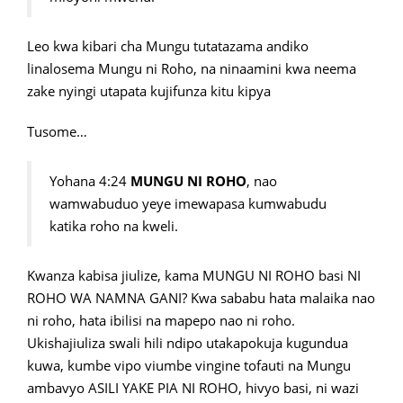
Leo kwa kibari cha Mungu tutatazama andiko
linalosema Mungu ni Roho, na ninaamini kwa neema
zake nyingi utapata kujifunza kitu kipya
Tusome…
Yohana 4:24
MUNGU NI ROHO
, nao
wamwabuduo yeye imewapasa kumwabudu
katika roho na kweli.
Kwanza kabisa jiulize, kama MUNGU NI ROHO basi NI
ROHO WA NAMNA GANI? Kwa sababu hata malaika nao
ni roho, hata ibilisi na mapepo nao ni roho.
Ukishajiuliza swali hili ndipo utakapokuja kugundua
kuwa, kumbe vipo viumbe vingine tofauti na Mungu
ambavyo ASILI YAKE PIA NI ROHO, hivyo basi, ni wazi