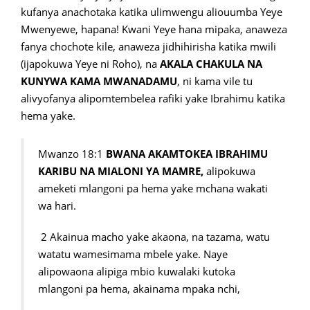
kufanya anachotaka katika ulimwengu aliouumba Yeye
Mwenyewe, hapana! Kwani Yeye hana mipaka, anaweza
fanya chochote kile, anaweza jidhihirisha katika mwili
(ijapokuwa Yeye ni Roho), na
AKALA CHAKULA NA
KUNYWA KAMA MWANADAMU
, ni kama vile tu
alivyofanya alipomtembelea rafiki yake Ibrahimu katika
hema yake.
Mwanzo 18:1
BWANA AKAMTOKEA IBRAHIMU
KARIBU NA MIALONI YA MAMRE,
alipokuwa
ameketi mlangoni pa hema yake mchana wakati
wa hari.
2 Akainua macho yake akaona, na tazama, watu
watatu wamesimama mbele yake. Naye
alipowaona alipiga mbio kuwalaki kutoka
mlangoni pa hema, akainama mpaka nchi,