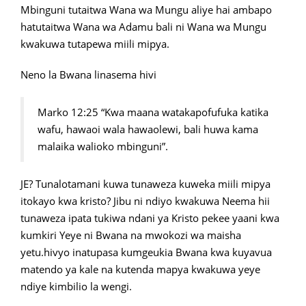
Mbinguni tutaitwa Wana wa Mungu aliye hai ambapo
hatutaitwa Wana wa Adamu bali ni Wana wa Mungu
kwakuwa tutapewa miili mipya.
Neno la Bwana linasema hivi
Marko 12:25 “Kwa maana watakapofufuka katika
wafu, hawaoi wala hawaolewi, bali huwa kama
malaika walioko mbinguni”.
JE? Tunalotamani kuwa tunaweza kuweka miili mipya
itokayo kwa kristo? Jibu ni ndiyo kwakuwa Neema hii
tunaweza ipata tukiwa ndani ya Kristo pekee yaani kwa
kumkiri Yeye ni Bwana na mwokozi wa maisha
yetu.hivyo inatupasa kumgeukia Bwana kwa kuyavua
matendo ya kale na kutenda mapya kwakuwa yeye
ndiye kimbilio la wengi.