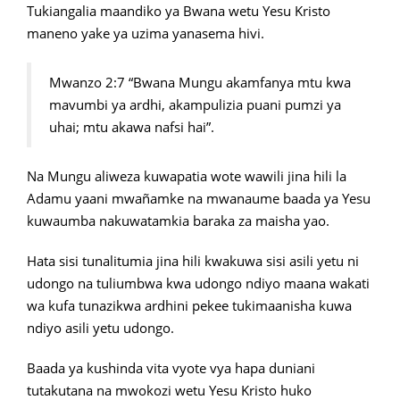
Tukiangalia maandiko ya Bwana wetu Yesu Kristo
maneno yake ya uzima yanasema hivi.
Mwanzo 2:7 “Bwana Mungu akamfanya mtu kwa
mavumbi ya ardhi, akampulizia puani pumzi ya
uhai; mtu akawa nafsi hai”.
Na Mungu aliweza kuwapatia wote wawili jina hili la
Adamu yaani mwañamke na mwanaume baada ya Yesu
kuwaumba nakuwatamkia baraka za maisha yao.
Hata sisi tunalitumia jina hili kwakuwa sisi asili yetu ni
udongo na tuliumbwa kwa udongo ndiyo maana wakati
wa kufa tunazikwa ardhini pekee tukimaanisha kuwa
ndiyo asili yetu udongo.
Baada ya kushinda vita vyote vya hapa duniani
tutakutana na mwokozi wetu Yesu Kristo huko