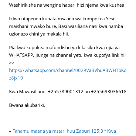
Washirikishe na wengine habari hizi njema kwa kushea
Ikiwa utapenda kupata msaada wa kumpokea Yesu
maishani mwako bure, Basi wasiliana nasi kwa namba
uzionazo chini ya makala hii.
Pia kwa kupokea mafundisho ya kila siku kwa njia ya
WHATSAPP, jiunge na channel yetu kwa kupofya link hii
>>
https://whatsapp.com/channel/0029VaBVhuA3WHTbKo
z8jx10
Kwa Mawasiliano: +255789001312 au +255693036618
Bwana akubariki.
«
Fahamu maana ya mstari huu Zaburi 125:3 “ Kwa