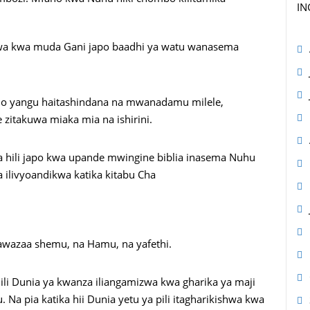
IN
engwa kwa muda Gani japo baadhi ya watu wanasema
o yangu haitashindana na mwanadamu milele,
zitakuwa miaka mia na ishirini.
ha hili japo kwa upande mwingine biblia inasema Nuhu
ilivyoandikwa katika kitabu Cha
awazaa shemu, na Hamu, na yafethi.
ili Dunia ya kwanza iliangamizwa kwa gharika ya maji
a pia katika hii Dunia yetu ya pili itagharikishwa kwa