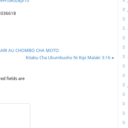
3WHTbKoz8jx10
3036618
A GARI AU CHOMBO CHA MOTO
Kitabu Cha Ukumbusho Ni Kipi Malaki 3:16
»
ed fields are