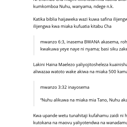
kumkomboa Nuhu, wanyama, ndege n.k.
Katika biblia haijaweka wazi kuwa safina ilij
ilijengwa kwa miaka kufuatia kitabu Cha
mwanzo 6:3, inasema BWANA akasema, roh
kwakuwa yeye naye ni nyama; basi siku zake 
Lakini Haina Maelezo
yaliyojitosheleza kuainis
aliwazaa watoto wake akiwa na miaka 500 kama 
mwanzo 3:32 inayosema
“Nuhu alikuwa na miaka mia Tano, Nuhu ak
Kwa upande wetu tunahitaji kufahamu zaidi ni h
kutokana na maovu yaliyotendwa na wanadamu. N