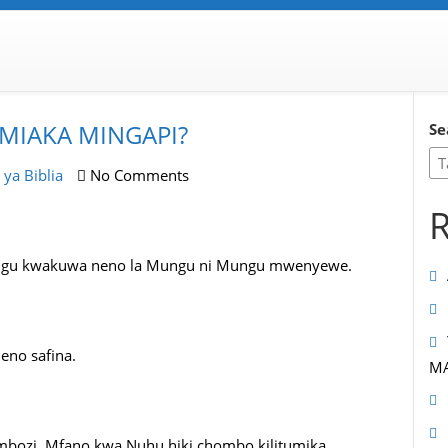
 MIAKA MINGAPI?
Se
ya Biblia
No Comments
R
ungu kwakuwa neno la Mungu ni Mungu mwenyewe.
neno safina.
MA
ombozi. Mfano kwa Nuhu hiki chombo kilitumika