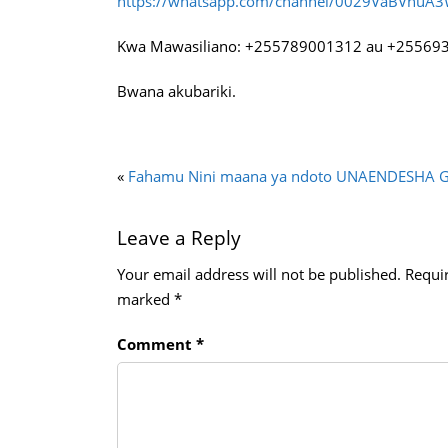
https://whatsapp.com/channel/0029VaBVhuA
Kwa Mawasiliano: +255789001312 au +25569
Bwana akubariki.
«
Fahamu Nini maana ya ndoto UNAENDESH
Leave a Reply
Your email address will not be published.
Requir
marked
*
Comment
*