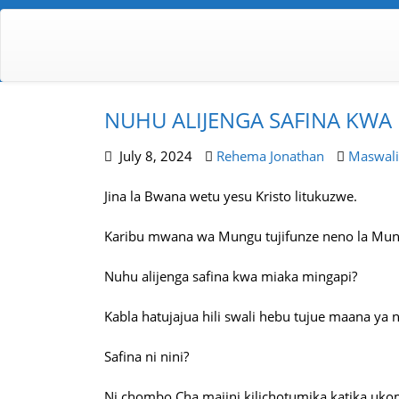
NUHU ALIJENGA SAFINA KWA
July 8, 2024
Rehema Jonathan
Maswali 
Jina la Bwana wetu yesu Kristo litukuzwe.
Karibu mwana wa Mungu tujifunze neno la M
Nuhu alijenga safina kwa miaka mingapi?
Kabla hatujajua hili swali hebu tujue maana ya 
Safina ni nini?
Ni chombo Cha majini kilichotumika katika uk