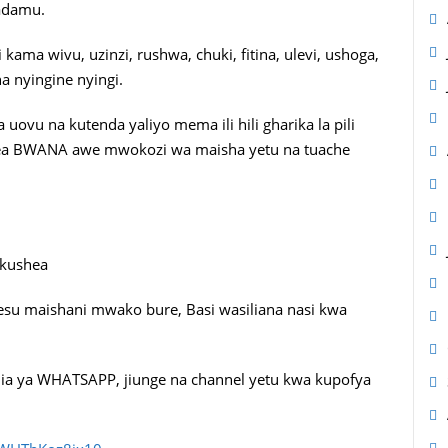
adamu.
ama wivu, uzinzi, rushwa, chuki, fitina, ulevi, ushoga,
a nyingine nyingi.
vu na kutenda yaliyo mema ili hili gharika la pili
kea BWANA awe mwokozi wa maisha yetu na tuache
 kushea
su maishani mwako bure, Basi wasiliana nasi kwa
jia ya WHATSAPP, jiunge na channel yetu kwa kupofya