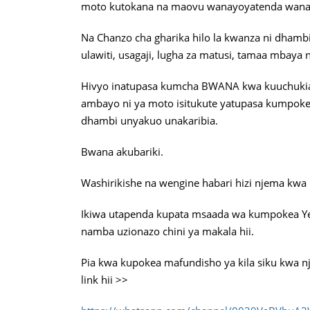
moto kutokana na maovu wanayoyatenda wan
Na Chanzo cha gharika hilo la kwanza ni dhambi k
ulawiti, usagaji, lugha za matusi, tamaa mbaya n
Hivyo inatupasa kumcha BWANA kwa kuuchukia uo
ambayo ni ya moto isitukute yatupasa kumpo
dhambi unyakuo unakaribia.
Bwana akubariki.
Washirikishe na wengine habari hizi njema kwa
Ikiwa utapenda kupata msaada wa kumpokea Ye
namba uzionazo chini ya makala hii.
Pia kwa kupokea mafundisho ya kila siku kwa n
link hii >>