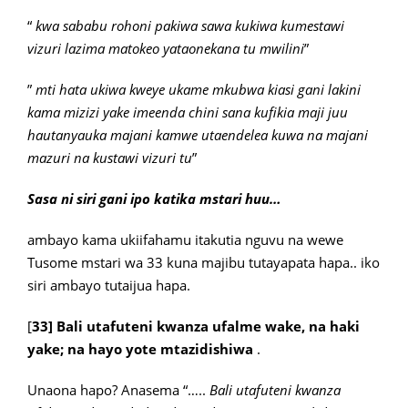
“
kwa sababu rohoni pakiwa sawa kukiwa kumestawi
vizuri lazima matokeo yataonekana tu mwilini
”
”
mti hata ukiwa kweye ukame mkubwa kiasi gani lakini
kama mizizi yake imeenda chini sana kufikia maji juu
hautanyauka majani kamwe utaendelea kuwa na majani
mazuri na kustawi vizuri tu
”
Sasa ni siri gani ipo katika mstari huu…
ambayo kama ukiifahamu itakutia nguvu na wewe
Tusome mstari wa 33 kuna majibu tutayapata hapa.. iko
siri ambayo tutaijua hapa.
[
33] Bali utafuteni kwanza ufalme wake, na haki
yake; na hayo yote mtazidishiwa
.
Unaona hapo? Anasema “…..
Bali utafuteni kwanza