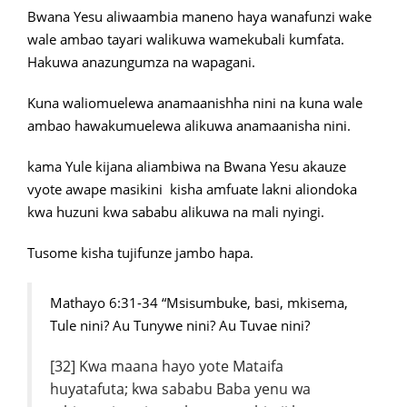
Bwana Yesu aliwaambia maneno haya wanafunzi wake
wale ambao tayari walikuwa wamekubali kumfata.
Hakuwa anazungumza na wapagani.
Kuna waliomuelewa anamaanishha nini na kuna wale
ambao hawakumuelewa alikuwa anamaanisha nini.
kama Yule kijana aliambiwa na Bwana Yesu akauze
vyote awape masikini kisha amfuate lakni aliondoka
kwa huzuni kwa sababu alikuwa na mali nyingi.
Tusome kisha tujifunze jambo hapa.
Mathayo 6:31-34 “Msisumbuke, basi, mkisema,
Tule nini? Au Tunywe nini? Au Tuvae nini?
[
32] Kwa maana hayo yote Mataifa
huyatafuta; kwa sababu Baba yenu wa