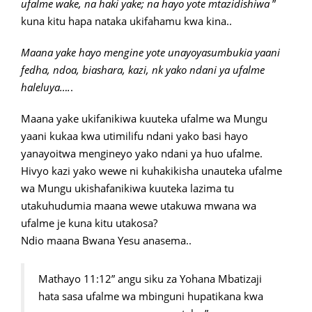
ufalme wake, na haki yake; na hayo yote mtazidishiwa
”
kuna kitu hapa nataka ukifahamu kwa kina..
Maana yake hayo mengine yote unayoyasumbukia yaani
fedha, ndoa, biashara, kazi, nk yako ndani ya ufalme
haleluya….
.
Maana yake ukifanikiwa kuuteka ufalme wa Mungu
yaani kukaa kwa utimilifu ndani yako basi hayo
yanayoitwa mengineyo yako ndani ya huo ufalme.
Hivyo kazi yako wewe ni kuhakikisha unauteka ufalme
wa Mungu ukishafanikiwa kuuteka lazima tu
utakuhudumia maana wewe utakuwa mwana wa
ufalme je kuna kitu utakosa?
Ndio maana Bwana Yesu anasema..
Mathayo 11:12” angu siku za Yohana Mbatizaji
hata sasa ufalme wa mbinguni hupatikana kwa