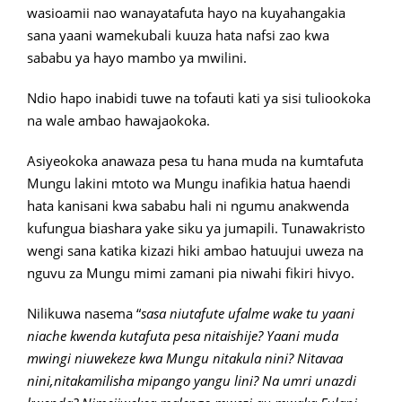
wasioamii nao wanayatafuta hayo na kuyahangakia
sana yaani wamekubali kuuza hata nafsi zao kwa
sababu ya hayo mambo ya mwilini.
Ndio hapo inabidi tuwe na tofauti kati ya sisi tuliookoka
na wale ambao hawajaokoka.
Asiyeokoka anawaza pesa tu hana muda na kumtafuta
Mungu lakini mtoto wa Mungu inafikia hatua haendi
hata kanisani kwa sababu hali ni ngumu anakwenda
kufungua biashara yake siku ya jumapili. Tunawakristo
wengi sana katika kizazi hiki ambao hatuujui uweza na
nguvu za Mungu mimi zamani pia niwahi fikiri hivyo.
Nilikuwa nasema “
sasa niutafute ufalme wake tu yaani
niache kwenda kutafuta pesa nitaishije? Yaani muda
mwingi niuwekeze kwa Mungu nitakula nini? Nitavaa
nini,nitakamilisha mipango yangu lini? Na umri unazdi