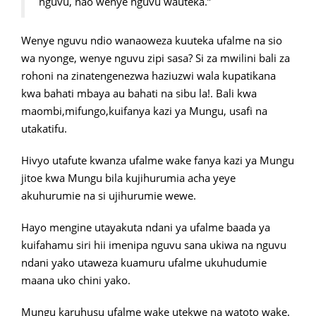
nguvu, nao wenye nguvu wauteka.”
Wenye nguvu ndio wanaoweza kuuteka ufalme na sio
wa nyonge, wenye nguvu zipi sasa? Si za mwilini bali za
rohoni na zinatengenezwa haziuzwi wala kupatikana
kwa bahati mbaya au bahati na sibu la!. Bali kwa
maombi,mifungo,kuifanya kazi ya Mungu, usafi na
utakatifu.
Hivyo utafute kwanza ufalme wake fanya kazi ya Mungu
jitoe kwa Mungu bila kujihurumia acha yeye
akuhurumie na si ujihurumie wewe.
Hayo mengine utayakuta ndani ya ufalme baada ya
kuifahamu siri hii imenipa nguvu sana ukiwa na nguvu
ndani yako utaweza kuamuru ufalme ukuhudumie
maana uko chini yako.
Mungu karuhusu ufalme wake utekwe na watoto wake.