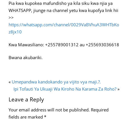
Pia kwa kupokea mafundisho ya kila siku kwa njia ya
WHATSAPP, jiunge na channel yetu kwa kupofya link hii
>>
https://whatsapp.com/channel/0029VaBVhuA3WHTbKo
z8jx10
Kwa Mawasiliano: +255789001312 au +255693036618
Bwana akubariki.
«
Umepandwa kandokando ya vijito vya maji.?.
Ipi Tofauti Ya Ukuaji Wa Kiroho Na Karama Za Roho?
»
Leave a Reply
Your email address will not be published.
Required
fields are marked
*