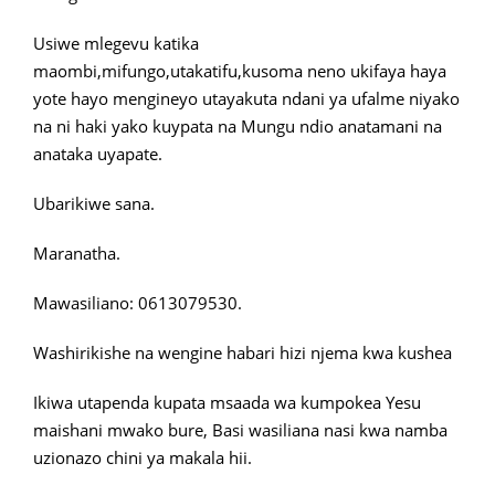
Usiwe mlegevu katika
maombi,mifungo,utakatifu,kusoma neno ukifaya haya
yote hayo mengineyo utayakuta ndani ya ufalme niyako
na ni haki yako kuypata na Mungu ndio anatamani na
anataka uyapate.
Ubarikiwe sana.
Maranatha.
Mawasiliano: 0613079530.
Washirikishe na wengine habari hizi njema kwa kushea
Ikiwa utapenda kupata msaada wa kumpokea Yesu
maishani mwako bure, Basi wasiliana nasi kwa namba
uzionazo chini ya makala hii.