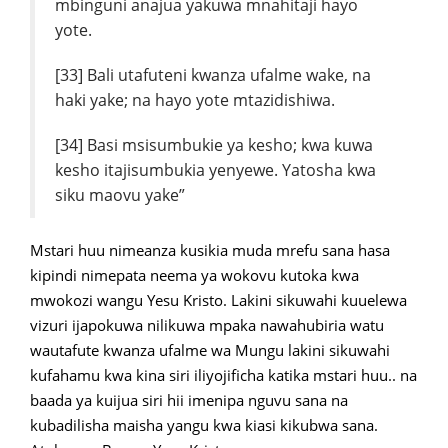
mbinguni anajua yakuwa mnahitaji hayo
yote.
[33] Bali utafuteni kwanza ufalme wake, na
haki yake; na hayo yote mtazidishiwa.
[34] Basi msisumbukie ya kesho; kwa kuwa
kesho itajisumbukia yenyewe. Yatosha kwa
siku maovu yake”
Mstari huu nimeanza kusikia muda mrefu sana hasa
kipindi nimepata neema ya wokovu kutoka kwa
mwokozi wangu Yesu Kristo. Lakini sikuwahi kuuelewa
vizuri ijapokuwa nilikuwa mpaka nawahubiria watu
wautafute kwanza ufalme wa Mungu lakini sikuwahi
kufahamu kwa kina siri iliyojificha katika mstari huu.. na
baada ya kuijua siri hii imenipa nguvu sana na
kubadilisha maisha yangu kwa kiasi kikubwa sana.