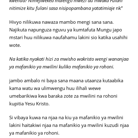
kwenda? Nimejiwekea malengo mwezi au mwaka Fulani
nitimize kitu fulani sasa nisipopambana yatatimiaje
nk”
Hivyo nilikuwa nawaza mambo mengi sana sana.
Najikuta napunguza nguvu ya kumtafuta Mungu japo
mstari huu nilikuwa naufahamu lakini sio katika usahihi
wote.
Na katika nyakati hizi za mwisho wakristo wengi wananjaa
ya mafanikio ya mwilini kuliko mafanikio ya rohoni.
jambo ambalo ni baya sana maana utaanza kutaabika
kama watu wa ulimwengu huu ilihali wewe
umebarikiwa kwa baraka zote za mwilini na rohoni
kupitia Yesu Kristo.
Si vibaya kuwa na njaa na kiu ya mafanikio ya mwilini
lakini haitakiwi njaa na mafanikio ya mwilini kuzudi njaa
ya mafanikio ya rohoni.