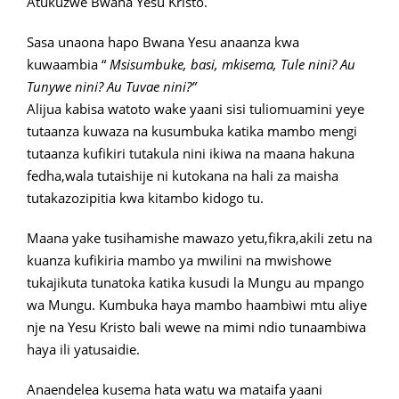
Atukuzwe Bwana Yesu Kristo.
Sasa unaona hapo Bwana Yesu anaanza kwa
kuwaambia “
Msisumbuke, basi, mkisema, Tule nini? Au
Tunywe nini? Au Tuvae nini?”
Alijua kabisa watoto wake yaani sisi tuliomuamini yeye
tutaanza kuwaza na kusumbuka katika mambo mengi
tutaanza kufikiri tutakula nini ikiwa na maana hakuna
fedha,wala tutaishije ni kutokana na hali za maisha
tutakazozipitia kwa kitambo kidogo tu.
Maana yake tusihamishe mawazo yetu,fikra,akili zetu na
kuanza kufikiria mambo ya mwilini na mwishowe
tukajikuta tunatoka katika kusudi la Mungu au mpango
wa Mungu. Kumbuka haya mambo haambiwi mtu aliye
nje na Yesu Kristo bali wewe na mimi ndio tunaambiwa
haya ili yatusaidie.
Anaendelea kusema hata watu wa mataifa yaani