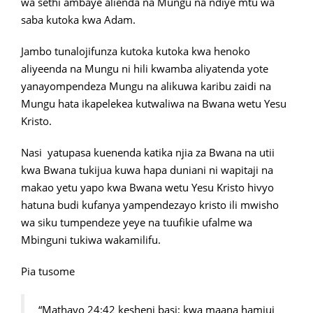
wa sethi ambaye alienda na Mungu na ndiye mtu wa
saba kutoka kwa Adam.
Jambo tunalojifunza kutoka kutoka kwa henoko
aliyeenda na Mungu ni hili kwamba aliyatenda yote
yanayompendeza Mungu na alikuwa karibu zaidi na
Mungu hata ikapelekea kutwaliwa na Bwana wetu Yesu
Kristo.
Nasi yatupasa kuenenda katika njia za Bwana na utii
kwa Bwana tukijua kuwa hapa duniani ni wapitaji na
makao yetu yapo kwa Bwana wetu Yesu Kristo hivyo
hatuna budi kufanya yampendezayo kristo ili mwisho
wa siku tumpendeze yeye na tuufikie ufalme wa
Mbinguni tukiwa wakamilifu.
Pia tusome
“Mathayo 24:42 kesheni basi; kwa maana hamjui