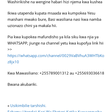
Washirikishe na wengine habari hizi njema kwa kushea
Ikiwa utapenda kupata msaada wa kumpokea Yesu
maishani mwako bure, Basi wasiliana nasi kwa namba
uzionazo chini ya makala hii.
Pia kwa kupokea mafundisho ya kila siku kwa njia ya
WHATSAPP, jiunge na channel yetu kwa kupofya link hii
>>
https://whatsapp.com/channel/0029VaBVhuA3WHTbKo
z8jx10
Kwa Mawasiliano: +255789001312 au +255693036618
Bwana akubariki.
«
Usikimbilie tarshishi.
Fahamu Utendaji Kazi Wa Shetani Katika Kuwaangusha