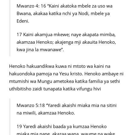
Mwanzo 4: 16 “Kaini akatoka mbele za uso wa
Bwana, akakaa katika nchi ya Nodi, mbele ya
Edeni.
17 Kaini akamjua mkewe; naye akapata mimba,
akamzaa Henoko; akajenga mji akauita Henoko,
kwa jina la mwanawe”.
Henoko hakuandikwa kuwa ni mtoto wa kaini na
hakuondoka pamoja na Yesu kristo. Henoko ambaye ni
mtumishi wa Mungu ametokea katika familia ya sethi
uthibitisho zaidi tunapata katika vifungu hivi
Mwanzo 5:18 “Yaredi akaishi miaka mia na sitini
na miwili, akamzaa Henoko.
19 Yaredi akaishi baada ya kumzaa Henoko
miaka mia nane, akazaa wana, waume na wake.