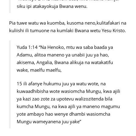
siku ipi atakayokuja Bwana wenu.
Pia tuwe watu wa kuomba, kusoma neno,kulitafakari na
kuliishi ili tumuone na kumlaki Bwana wetu Yesu Kristo.
Yuda 1:14 “Na Henoko, mtu wa saba baada ya
Adamu, alitoa maneno ya unabii juu ya hao,
akisema, Angalia, Bwana alikuja na watakatifu
wake, maelfu maelfu,
15 ili afanye hukumu juu ya watu wote, na
kuwaadhibisha wote wasiomcha Mungu, kwa ajili
ya kazi zao zote za upotevu walizozitenda bila
kumcha Mungu, na kwa ajili ya maneno magumu
yote ambayo hao wenye dhambi wasiomcha
Mungu wameyanena juu yake”