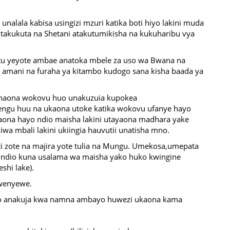
 unalala kabisa usingizi mzuri katika boti hiyo lakini muda
itakukuta na Shetani atakutumikisha na kukuharibu vya
tu yeyote ambae anatoka mbele za uso wa Bwana na
 amani na furaha ya kitambo kudogo sana kisha baada ya
unaona wokovu huo unakuzuia kupokea
ngu huu na ukaona utoke katika wokovu ufanye hayo
aona hayo ndio maisha lakini utayaona madhara yake
wa mbali lakini ukiingia hauvutii unatisha mno.
 zote na majira yote tulia na Mungu. Umekosa,umepata
ndio kuna usalama wa maisha yako huko kwingine
shi lake).
wenyewe.
ako anakuja kwa namna ambayo huwezi ukaona kama