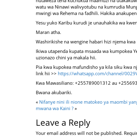
hutaweza tena kuchukua maamuzi na utakakuwa
watu wa Ninawi walivyotubu na kumrudia Mun
mwingi wa Rehema na fadhili. Hakika anakupen
Yesu yuko Karibu kurudi je unauhakika wa kwen
Maran atha.
Washirikishe na wengine habari hizi njema kwa
Ikiwa utapenda kupata msaada wa kumpokea Ye
uzionazo chini ya makala hii.
Pia kwa kupokea mafundisho ya kila siku kwa n
link hii >>
https://whatsapp.com/channel/00
Kwa Mawasiliano: +255789001312 au +25569
Bwana akubariki.
«
Nifanye nini ili nione matokeo ya maombi yan
mwana wa Kaini ?
»
Leave a Reply
Your email address will not be published.
Requi