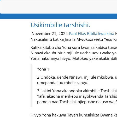
Usikimbilie tarshishi.
November 21, 2024
Paul Elias
Biblia kwa kina
Nakusalimu katika Jina la Mwokozi wetu Yesu Kr
Katika kitabu cha Yona sura kwanza kabisa tu
Ninawi akauhubirie mji ule uache uovu wake y
Yona hakufanya hivyo. Matokeo yake akakimbili
Yona 1
2 Ondoka, uende Ninawi, mji ule mkubwa, u
umepanda juu mbele zangu.
3 Lakini Yona akaondoka akimbilie Tarshish
Yafa, akaona merikebu inayokwenda Tarshish
pamoja nao Tarshishi, ajiepushe na uso wa
Hivyo Yona hakuwa Tayari kumsikiliza Bwana kat