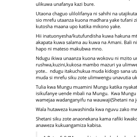
ulikuwa unafanya kazi bure.
Utaona chaguo ulilolifanya ni sahihi na utajikuta
sio mrefu utaanza kuona madhara yake tufani z
kutosha maana upo katika mikono yake.
Hii inatuonyesha/kutufundisha kuwa hakuna m
akapata kuwa salama au kuwa na Amani. Bali ni
hapo ni mateso makubwa mno.
Ndugu ikiwa unaanza kuona wokovu ni mzito 
rushwa,kuzini,kukosa mambo mazuri ya ulimwe
yote.. ndugu itakuchukua muda kidogo sana ut
muda si mrefu siku zote ulimwengu unavutia uki
Tulia kwa Mungu muamini Mungu katika nyakati
isikufanye uende mbali na Mungu. Kwa Mungu 
wamejaa wadanganyifu na wauwaji(Shetani na je
Wala hutaweza kuwashinda kwa nguvu zako m
Shetani siku zote anaonekana kama rafiki kw
anaweza kukuangamiza kabisa.