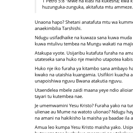
1 Petro 5:8 “Mwe na kiasi na kukesha; kwa 
huzunguka-zunguka, akitafuta mtu ammeze.
Unaona hapo? Shetani anatafuta mtu wa kumme
anaekimbilia Tarshishi.
Ndugu usifadhaike na kuwaza sana kuwa muda 
kuwa mtulivu tembea na Mungu wakati na majira
Atakupa vyote. Usijaribu kutafuta furaha na am
utateseka sana huko nje mwisho utapotea kabis
Huko nje iko furaha ya kitambo sana ambayo 
kwako na utaishia kuangamia. Usifikiri kuacha 
unapoishiwa nguvu Bwana atakutia nguvu.
Utaendelea mbele zaidi maana yeye ndio alioian
tayari tu kutembea nae.
Je umemwamini Yesu Kristo? Furaha yako na tuma
ulienae au Mume na watoto ulionao? Ndugu ha
na amani na hakikisho la maisha ya baadae ila 
Amua leo kumpa Yesu Kristo maisha yako. Usipu