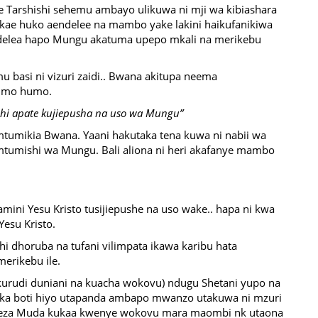
ie Tarshishi sehemu ambayo ulikuwa ni mji wa kibiashara
kakae huko aendelee na mambo yake lakini haikufanikiwa
ndelea hapo Mungu akatuma upepo mkali na merikebu
 basi ni vizuri zaidi.. Bwana akitupa neema
limo humo.
shi apate kujiepusha na uso wa Mungu”
tumikia Bwana. Yaani hakutaka tena kuwa ni nabii wa
tumishi wa Mungu. Bali aliona ni heri akafanye mambo
mini Yesu Kristo tusijiepushe na uso wake.. hapa ni kwa
esu Kristo.
i dhoruba na tufani vilimpata ikawa karibu hata
erikebu ile.
kurudi duniani na kuacha wokovu) ndugu Shetani yupo na
tika boti hiyo utapanda ambapo mwanzo utakuwa ni mzuri
oteza Muda kukaa kwenye wokovu mara maombi nk utaona