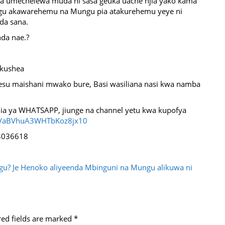
 umechelewa muda ni sasa geuka uache njia yako kama
gu akawarehemu na Mungu pia atakurehemu yeye ni
da sana.
da nae.?
 kushea
su maishani mwako bure, Basi wasiliana nasi kwa namba
jia ya WHATSAPP, jiunge na channel yetu kwa kupofya
29VaBVhuA3WHTbKoz8jx10
3036618
gu?
Je Henoko aliyeenda Mbinguni na Mungu alikuwa ni
red fields are marked
*