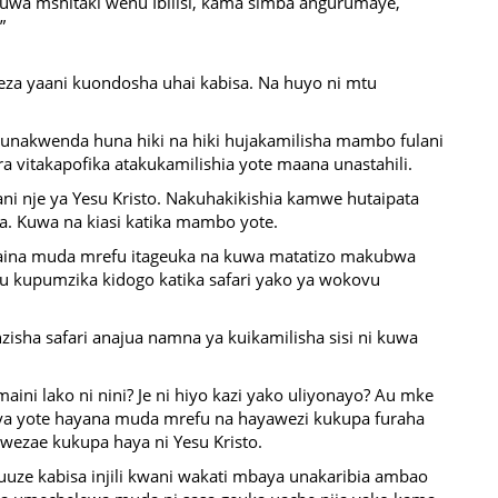
kuwa mshitaki wenu Ibilisi, kama simba angurumaye,
”
za yaani kuondosha uhai kabisa. Na huyo ni mtu
unakwenda huna hiki na hiki hujakamilisha mambo fulani
 vitakapofika atakukamilishia yote maana unastahili.
ani nje ya Yesu Kristo. Nakuhakikishia kamwe hutaipata
a. Kuwa na kiasi katika mambo yote.
haina muda mrefu itageuka na kuwa matatizo makubwa
au kupumzika kidogo katika safari yako ya wokovu
zisha safari anajua namna ya kuikamilisha sisi ni kuwa
ini lako ni nini? Je ni hiyo kazi yako uliyonayo? Au mke
ya yote hayana muda mrefu na hayawezi kukupa furaha
awezae kukupa haya ni Yesu Kristo.
uze kabisa injili kwani wakati mbaya unakaribia ambao