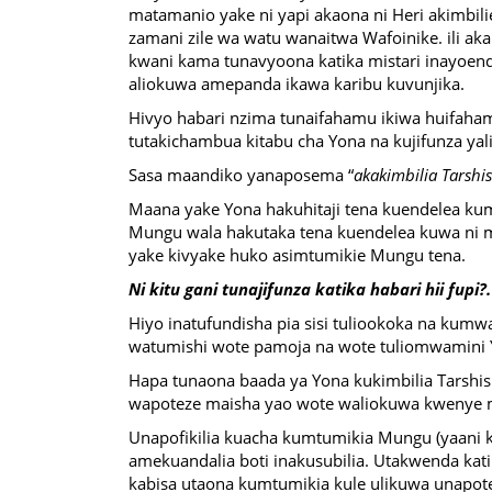
matamanio yake ni yapi akaona ni Heri akimbil
zamani zile wa watu wanaitwa Wafoinike. ili a
kwani kama tunavyoona katika mistari inayoe
aliokuwa amepanda ikawa karibu kuvunjika.
Hivyo habari nzima tunaifahamu ikiwa huifahamu
tutakichambua kitabu cha Yona na kujifunza ya
Sasa maandiko yanaposema “
akakimbilia Tarshi
Maana yake Yona hakuhitaji tena kuendelea kum
Mungu wala hakutaka tena kuendelea kuwa ni m
yake kivyake huko asimtumikie Mungu tena.
Ni kitu gani tunajifunza katika habari hii fupi?.
Hiyo inatufundisha pia sisi tuliookoka na kumwa
watumishi wote pamoja na wote tuliomwamini Y
Hapa tunaona baada ya Yona kukimbilia Tarshish
wapoteze maisha yao wote waliokuwa kwenye m
Unapofikilia kuacha kumtumikia Mungu (yaani 
amekuandalia boti inakusubilia. Utakwenda ka
kabisa utaona kumtumikia kule ulikuwa unap