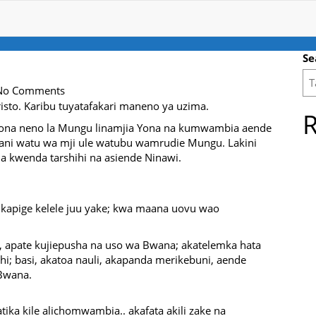
Se
No Comments
isto. Karibu tuyatafakari maneno ya uzima.
R
naona neno la Mungu linamjia Yona na kumwambia aende
aani watu wa mji ule watubu wamrudie Mungu. Lakini
a kwenda tarshihi na asiende Ninawi.
kapige kelele juu yake; kwa maana uovu wao
i, apate kujiepusha na uso wa Bwana; akatelemka hata
i; basi, akatoa nauli, akapanda merikebuni, aende
 Bwana.
ika kile alichomwambia.. akafata akili zake na