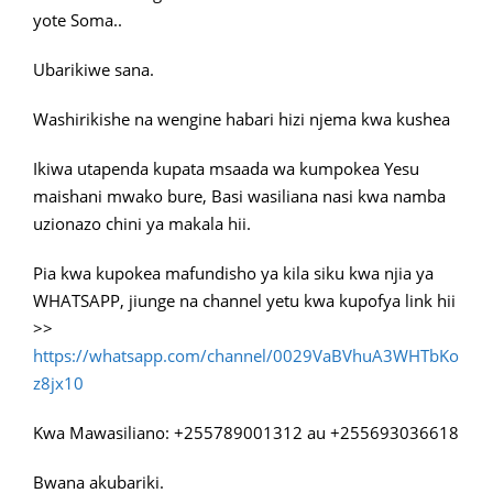
yote Soma..
Ubarikiwe sana.
Washirikishe na wengine habari hizi njema kwa kushea
Ikiwa utapenda kupata msaada wa kumpokea Yesu
maishani mwako bure, Basi wasiliana nasi kwa namba
uzionazo chini ya makala hii.
Pia kwa kupokea mafundisho ya kila siku kwa njia ya
WHATSAPP, jiunge na channel yetu kwa kupofya link hii
>>
https://whatsapp.com/channel/0029VaBVhuA3WHTbKo
z8jx10
Kwa Mawasiliano: +255789001312 au +255693036618
Bwana akubariki.