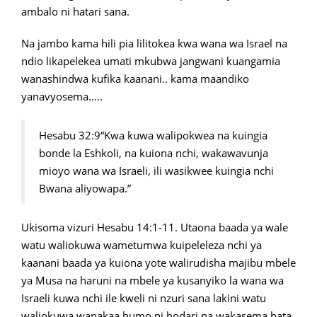
ambalo ni hatari sana.
Na jambo kama hili pia lilitokea kwa wana wa Israel na
ndio likapelekea umati mkubwa jangwani kuangamia
wanashindwa kufika kaanani.. kama maandiko
yanavyosema…..
Hesabu 32:9“Kwa kuwa walipokwea na kuingia
bonde la Eshkoli, na kuiona nchi, wakawavunja
mioyo wana wa Israeli, ili wasikwee kuingia nchi
Bwana aliyowapa.”
Ukisoma vizuri Hesabu 14:1-11. Utaona baada ya wale
watu waliokuwa wametumwa kuipeleleza nchi ya
kaanani baada ya kuiona yote walirudisha majibu mbele
ya Musa na haruni na mbele ya kusanyiko la wana wa
Israeli kuwa nchi ile kweli ni nzuri sana lakini watu
waliokuwa wanakaa humo ni hodari na wakasema hata