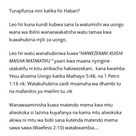
Tunajifunza nini katika hii Habari?
Leo hii kuna kundi kubwa sana la watumishi wa uongo
wana wa Ibilisi wanaowakatisha watu tamaa kwa
kuwahubiria injili za uongo.
Leo hii watu wanahubiriwa kuwa “
HAIWEZEKANI KUISHI
MAISHA MATAKATIFU “
yaani kwa maana nyingine
utakatifu ni kitu ambacho hakiwezekani.. kana kwamba
Yesu alisema Uongo katika Mathayo 5:48, na 1 Petro
1:16 nk. Watakuhubiria zaidi msamaha wa dhambi tu
na mafanikio ya mwilini tu..nk
Wanawaaminisha kuwa matendo mema kwa mtu
alieokoka si lazima kuyafanya na kama mtu alieokoka
akiwa ni mtu wa bidii sana kutenda matendo mema
sawa sawa (Waefeso 2:10) watakwambia….