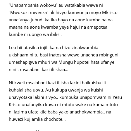
“Unapambania wokovu” au watakabia wewe ni
“Mwokozi mwenza” nk hivyo kumvunja moyo Mkristo
anaefanya juhudi katika hayo na aone kumbe haina
maana na aone kwamba yeye hajui na amepotea
kumbe ni uongo wa ibilisi.
Leo hii utasikia injili kama hizo zinakwambia
ukishaamini tu basi inatosha wewe unaenda mbinguni
umeshapigwa mhuri wa Mungu hupotei hata ufanye
nini.. msalabani kazi iliishaa….
Ni kweli msalabani kazi iliisha lakini haikuisha ili
kuhalalisha uovu. Au kukupa uwanja wa kuishi
unavyotaka lakini sivyo.. kumbuka unapomwamini Yesu
Kristo unafanyika kuwa ni mtoto wake na kama mtoto
ni lazima ufate kile baba yako anachokwambia.. na
huwezi kujiamlia chochote…