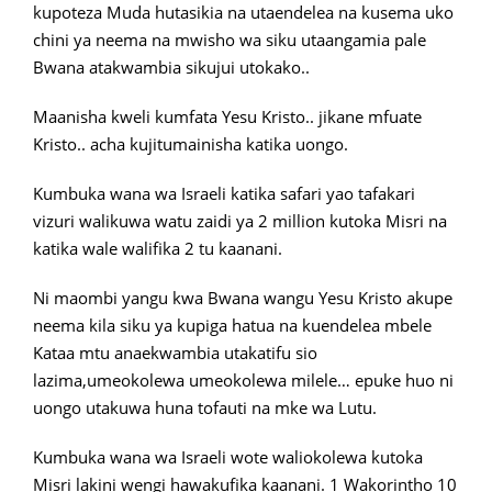
kupoteza Muda hutasikia na utaendelea na kusema uko
chini ya neema na mwisho wa siku utaangamia pale
Bwana atakwambia sikujui utokako..
Maanisha kweli kumfata Yesu Kristo.. jikane mfuate
Kristo.. acha kujitumainisha katika uongo.
Kumbuka wana wa Israeli katika safari yao tafakari
vizuri walikuwa watu zaidi ya 2 million kutoka Misri na
katika wale walifika 2 tu kaanani.
Ni maombi yangu kwa Bwana wangu Yesu Kristo akupe
neema kila siku ya kupiga hatua na kuendelea mbele
Kataa mtu anaekwambia utakatifu sio
lazima,umeokolewa umeokolewa milele… epuke huo ni
uongo utakuwa huna tofauti na mke wa Lutu.
Kumbuka wana wa Israeli wote waliokolewa kutoka
Misri lakini wengi hawakufika kaanani. 1 Wakorintho 10