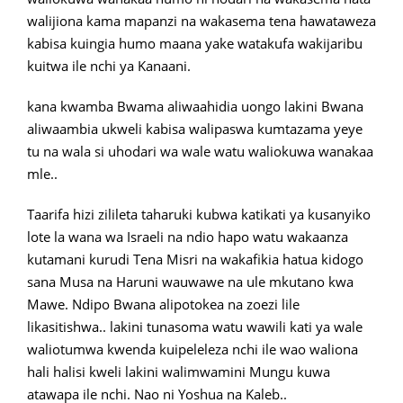
walijiona kama mapanzi na wakasema tena hawataweza
kabisa kuingia humo maana yake watakufa wakijaribu
kuitwa ile nchi ya Kanaani.
kana kwamba Bwama aliwaahidia uongo lakini Bwana
aliwaambia ukweli kabisa walipaswa kumtazama yeye
tu na wala si uhodari wa wale watu waliokuwa wanakaa
mle..
Taarifa hizi zilileta taharuki kubwa katikati ya kusanyiko
lote la wana wa Israeli na ndio hapo watu wakaanza
kutamani kurudi Tena Misri na wakafikia hatua kidogo
sana Musa na Haruni wauwawe na ule mkutano kwa
Mawe. Ndipo Bwana alipotokea na zoezi lile
likasitishwa.. lakini tunasoma watu wawili kati ya wale
waliotumwa kwenda kuipeleleza nchi ile wao waliona
hali halisi kweli lakini walimwamini Mungu kuwa
atawapa ile nchi. Nao ni Yoshua na Kaleb..