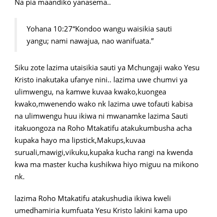
Na pia maandiko yanasema..
Yohana 10:27“Kondoo wangu waisikia sauti
yangu; nami nawajua, nao wanifuata.”
Siku zote lazima utaisikia sauti ya Mchungaji wako Yesu
Kristo inakutaka ufanye nini.. lazima uwe chumvi ya
ulimwengu, na kamwe kuvaa kwako,kuongea
kwako,mwenendo wako nk lazima uwe tofauti kabisa
na ulimwengu huu ikiwa ni mwanamke lazima Sauti
itakuongoza na Roho Mtakatifu atakukumbusha acha
kupaka hayo ma lipstick,Makups,kuvaa
suruali,mawigi,vikuku,kupaka kucha rangi na kwenda
kwa ma master kucha kushikwa hiyo miguu na mikono
nk.
lazima Roho Mtakatifu atakushudia ikiwa kweli
umedhamiria kumfuata Yesu Kristo lakini kama upo