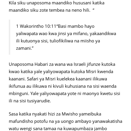
Kila siku unaposoma maandiko hususani katika
maandiko siku zote tembea na neno hili. “
1 Wakorintho 10:11“Basi mambo hayo
yaliwapata wao kwa jinsi ya mifano, yakaandikwa
ili kutuonya sisi, tuliofikiliwa na miisho ya
zamani.”
Unaposoma Habari za wana wa Israeli jifunze kutoka
kwao katika yale yaliyowapata kutoka Misri kwenda
kaanani. Safari ya Misri kuelekea kaanani ilikuwa
ikifunua au ilikuwa ni kivuli kuhusiana na sisi waenda
mbinguni. Yale yaliyowapata yote ni maonyo kwetu sisi
ili na sisi tusiyarudie.
Sasa katika nyakati hizi za Mwisho yameibuka
mafundisho potofu na ya uongo ambayo yanawakatisha
watu wengi sana tamaa na kuwapumbaza jambo