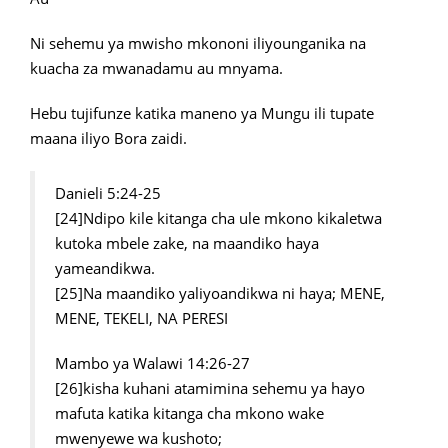
Ni sehemu ya mwisho mkononi iliyounganika na
kuacha za mwanadamu au mnyama.
Hebu tujifunze katika maneno ya Mungu ili tupate
maana iliyo Bora zaidi.
Danieli 5:24-25
[24]Ndipo kile kitanga cha ule mkono kikaletwa
kutoka mbele zake, na maandiko haya
yameandikwa.
[25]Na maandiko yaliyoandikwa ni haya; MENE,
MENE, TEKELI, NA PERESI
Mambo ya Walawi 14:26-27
[26]kisha kuhani atamimina sehemu ya hayo
mafuta katika kitanga cha mkono wake
mwenyewe wa kushoto;