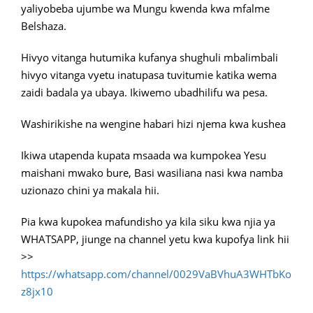
yaliyobeba ujumbe wa Mungu kwenda kwa mfalme
Belshaza.
Hivyo vitanga hutumika kufanya shughuli mbalimbali
hivyo vitanga vyetu inatupasa tuvitumie katika wema
zaidi badala ya ubaya. Ikiwemo ubadhilifu wa pesa.
Washirikishe na wengine habari hizi njema kwa kushea
Ikiwa utapenda kupata msaada wa kumpokea Yesu
maishani mwako bure, Basi wasiliana nasi kwa namba
uzionazo chini ya makala hii.
Pia kwa kupokea mafundisho ya kila siku kwa njia ya
WHATSAPP, jiunge na channel yetu kwa kupofya link hii
>>
https://whatsapp.com/channel/0029VaBVhuA3WHTbKo
z8jx10