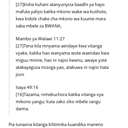
[27]kisha kuhani atanyunyiza baadhi ya hayo
mafuta yaliyo katika mkono wake wa kushoto,
kwa kidole chake cha mkono wa kuume mara
saba mbele za BWANA,
Mambo ya Walawi 11:27
[27]Tena kila mnyama aendaye kwa vitanga
vyake, katika hao wanyama wote waendao kwa
miguu minne, hao ni najisi kwenu; awaye yote
atakayegusa mizoga yao, atakuwa ni najisi hata
jioni
Isaya 49:16
[16]Tazama, nimekuchora katika vitanga vya
mikono yangu; kuta zako ziko mbele zangu
daima.
Pia tunaona kitanga kilitimika kuandika maneno