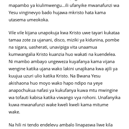
mapambo ya kiulimwengu…ili ufanyike mwanafunzi wa
Yesu vinginevyo bado hujawa mkristo hata kama
utasema umeokoka.
Vile vile kijana unapokuja kwa Kristo uwe tayari kukataa
tamaa zote za ujanani, disco, miziki ya kidunina, pombe
na sigara, uasherati, unavipiga vita unaamua
kumwangalia Kristo kuanzia huo wakati na kuendelea.
Ni mambo ambayo ungeweza kuyafanya kama vijana
wengine katika ujana wako lakini unajikana kwa ajili ya
kuujua uzuri ulio katika Kristo. Na Bwana Yesu
akishaona huo moyo wako hapo ndipo na yeye
anapochukua nafasi ya kukufanya kuwa mtu mwingine
wa tofauti kabisa katika viwango vya rohoni. Unafanyika
kuwa mwanafunzi wake kweli kweli kama mitume
wake.
Na hili ni tendo endelevu ambalo linapaswa liwe kila