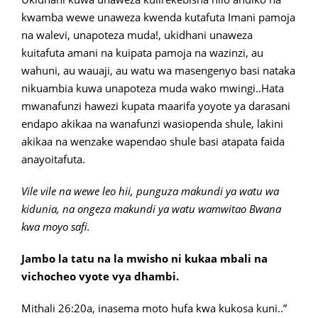
kwamba wewe unaweza kwenda kutafuta Imani pamoja
na walevi, unapoteza muda!, ukidhani unaweza
kuitafuta amani na kuipata pamoja na wazinzi, au
wahuni, au wauaji, au watu wa masengenyo basi nataka
nikuambia kuwa unapoteza muda wako mwingi..Hata
mwanafunzi hawezi kupata maarifa yoyote ya darasani
endapo akikaa na wanafunzi wasiopenda shule, lakini
akikaa na wenzake wapendao shule basi atapata faida
anayoitafuta.
Vile vile na wewe leo hii, punguza makundi ya watu wa
kidunia, na ongeza makundi ya watu wamwitao Bwana
kwa moyo safi.
Jambo la tatu na la mwisho ni kukaa mbali na
vichocheo vyote vya dhambi.
Mithali 26:20a, inasema moto hufa kwa kukosa kuni..”