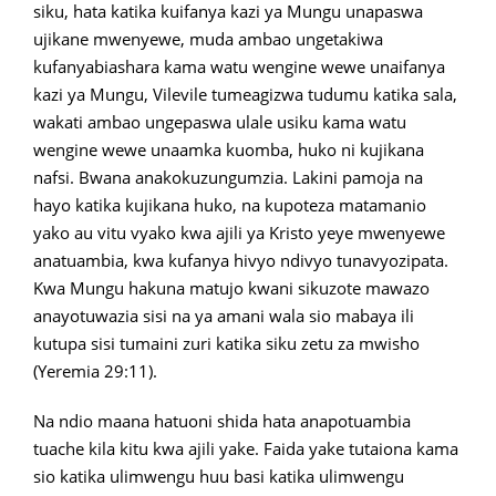
siku, hata katika kuifanya kazi ya Mungu unapaswa
ujikane mwenyewe, muda ambao ungetakiwa
kufanyabiashara kama watu wengine wewe unaifanya
kazi ya Mungu, Vilevile tumeagizwa tudumu katika sala,
wakati ambao ungepaswa ulale usiku kama watu
wengine wewe unaamka kuomba, huko ni kujikana
nafsi. Bwana anakokuzungumzia. Lakini pamoja na
hayo katika kujikana huko, na kupoteza matamanio
yako au vitu vyako kwa ajili ya Kristo yeye mwenyewe
anatuambia, kwa kufanya hivyo ndivyo tunavyozipata.
Kwa Mungu hakuna matujo kwani sikuzote mawazo
anayotuwazia sisi na ya amani wala sio mabaya ili
kutupa sisi tumaini zuri katika siku zetu za mwisho
(Yeremia 29:11).
Na ndio maana hatuoni shida hata anapotuambia
tuache kila kitu kwa ajili yake. Faida yake tutaiona kama
sio katika ulimwengu huu basi katika ulimwengu