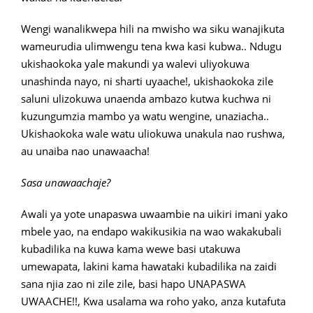
Wengi wanalikwepa hili na mwisho wa siku wanajikuta
wameurudia ulimwengu tena kwa kasi kubwa.. Ndugu
ukishaokoka yale makundi ya walevi uliyokuwa
unashinda nayo, ni sharti uyaache!, ukishaokoka zile
saluni ulizokuwa unaenda ambazo kutwa kuchwa ni
kuzungumzia mambo ya watu wengine, unaziacha..
Ukishaokoka wale watu uliokuwa unakula nao rushwa,
au unaiba nao unawaacha!
Sasa unawaachaje?
Awali ya yote unapaswa uwaambie na uikiri imani yako
mbele yao, na endapo wakikusikia na wao wakakubali
kubadilika na kuwa kama wewe basi utakuwa
umewapata, lakini kama hawataki kubadilika na zaidi
sana njia zao ni zile zile, basi hapo UNAPASWA
UWAACHE!!, Kwa usalama wa roho yako, anza kutafuta