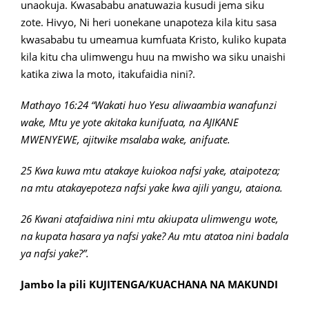
unaokuja. Kwasababu anatuwazia kusudi jema siku
zote. Hivyo, Ni heri uonekane unapoteza kila kitu sasa
kwasababu tu umeamua kumfuata Kristo, kuliko kupata
kila kitu cha ulimwengu huu na mwisho wa siku unaishi
katika ziwa la moto, itakufaidia nini?.
Mathayo 16:24 “Wakati huo Yesu aliwaambia wanafunzi
wake, Mtu ye yote akitaka kunifuata, na AJIKANE
MWENYEWE, ajitwike msalaba wake, anifuate.
25 Kwa kuwa mtu atakaye kuiokoa nafsi yake, ataipoteza;
na mtu atakayepoteza nafsi yake kwa ajili yangu, ataiona.
26 Kwani atafaidiwa nini mtu akiupata ulimwengu wote,
na kupata hasara ya nafsi yake? Au mtu atatoa nini badala
ya nafsi yake?”.
Jambo la pili KUJITENGA/KUACHANA NA MAKUNDI