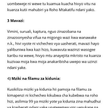
uombeweje ni wewe tu kuamua kuacha hivyo vitu na
kuanza kutii mahubiri ya Roho Mtakatifu ndani yako.
3 Mavazi:
Vimini, suruali, kaptura, nguo zinazobana na
zinazoonyesha vifua na migongo wazi kwa wanawake
n.k., hivi vyote ni vichecheo vya uasherati, mavazi hayo
yalibuniwa kwa kazi hizo, kuwavuta wazinzi wasogee
karibu na wewe, hivyo mtu anayejiita mkristo na kuanza
kuzivaa moja kwa moja anakaribisha uwepo wa uzinzi
ndani yake.
4
) Mziki na filamu za kidunia:
Kusikiliza miziki ya kidunia hii pamoja na filamu za
kimapenzi ni kichecheo kikubwa cha kubebwa na roho
hizi, asilimia 99 ya miziki yote ya kidunia zina mahudhui
ya kiasherati ndani yake unategemea vipi uepukane na