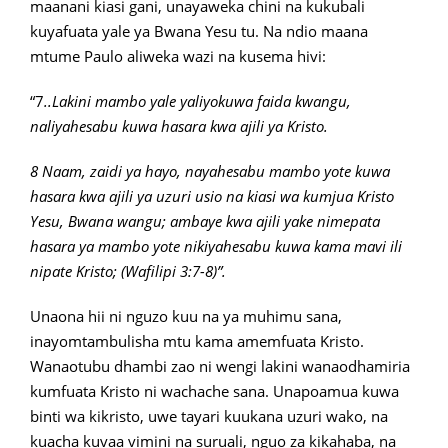
maanani kiasi gani, unayaweka chini na kukubali
kuyafuata yale ya Bwana Yesu tu. Na ndio maana
mtume Paulo aliweka wazi na kusema hivi:
“7
..Lakini mambo yale yaliyokuwa faida kwangu,
naliyahesabu kuwa hasara kwa ajili ya Kristo.
8 Naam, zaidi ya hayo, nayahesabu mambo yote kuwa
hasara kwa ajili ya uzuri usio na kiasi wa kumjua Kristo
Yesu, Bwana wangu; ambaye kwa ajili yake nimepata
hasara ya mambo yote nikiyahesabu kuwa kama mavi ili
nipate Kristo; (Wafilipi 3:7-8)”.
Unaona hii ni nguzo kuu na ya muhimu sana,
inayomtambulisha mtu kama amemfuata Kristo.
Wanaotubu dhambi zao ni wengi lakini wanaodhamiria
kumfuata Kristo ni wachache sana. Unapoamua kuwa
binti wa kikristo, uwe tayari kuukana uzuri wako, na
kuacha kuvaa vimini na suruali, nguo za kikahaba, na