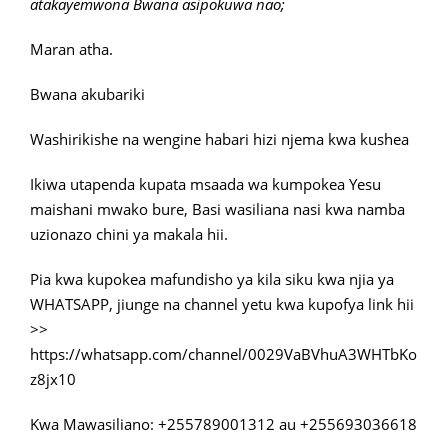
atakayemwona Bwana asipokuwa nao;
Maran atha.
Bwana akubariki
Washirikishe na wengine habari hizi njema kwa kushea
Ikiwa utapenda kupata msaada wa kumpokea Yesu
maishani mwako bure, Basi wasiliana nasi kwa namba
uzionazo chini ya makala hii.
Pia kwa kupokea mafundisho ya kila siku kwa njia ya
WHATSAPP, jiunge na channel yetu kwa kupofya link hii
>>
https://whatsapp.com/channel/0029VaBVhuA3WHTbKo
z8jx10
Kwa Mawasiliano: +255789001312 au +255693036618