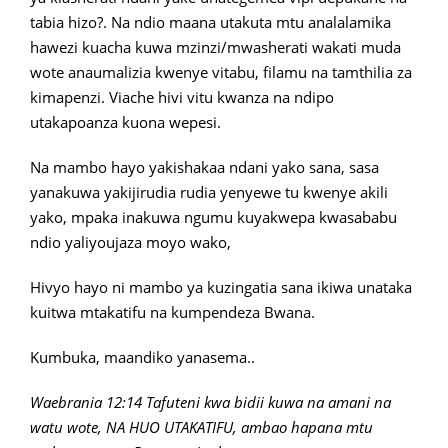
tabia hizo?. Na ndio maana utakuta mtu analalamika
hawezi kuacha kuwa mzinzi/mwasherati wakati muda
wote anaumalizia kwenye vitabu, filamu na tamthilia za
kimapenzi. Viache hivi vitu kwanza na ndipo
utakapoanza kuona wepesi.
Na mambo hayo yakishakaa ndani yako sana, sasa
yanakuwa yakijirudia rudia yenyewe tu kwenye akili
yako, mpaka inakuwa ngumu kuyakwepa kwasababu
ndio yaliyoujaza moyo wako,
Hivyo hayo ni mambo ya kuzingatia sana ikiwa unataka
kuitwa mtakatifu na kumpendeza Bwana.
Kumbuka, maandiko yanasema..
Waebrania 12:14 Tafuteni kwa bidii kuwa na amani na
watu wote, NA HUO UTAKATIFU, ambao hapana mtu