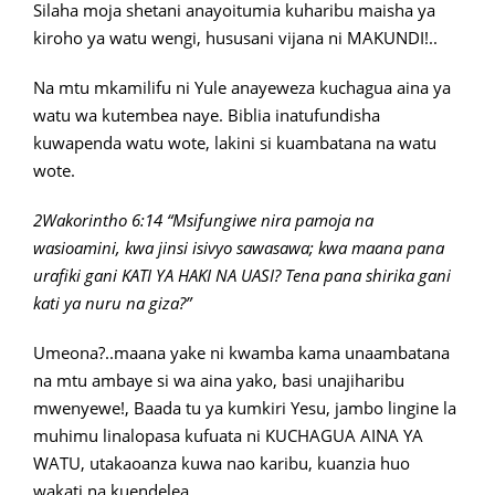
Silaha moja shetani anayoitumia kuharibu maisha ya
kiroho ya watu wengi, hususani vijana ni MAKUNDI!..
Na mtu mkamilifu ni Yule anayeweza kuchagua aina ya
watu wa kutembea naye. Biblia inatufundisha
kuwapenda watu wote, lakini si kuambatana na watu
wote.
2Wakorintho 6:14 “Msifungiwe nira pamoja na
wasioamini, kwa jinsi isivyo sawasawa; kwa maana pana
urafiki gani KATI YA HAKI NA UASI? Tena pana shirika gani
kati ya nuru na giza?”
Umeona?..maana yake ni kwamba kama unaambatana
na mtu ambaye si wa aina yako, basi unajiharibu
mwenyewe!, Baada tu ya kumkiri Yesu, jambo lingine la
muhimu linalopasa kufuata ni KUCHAGUA AINA YA
WATU, utakaoanza kuwa nao karibu, kuanzia huo
wakati na kuendelea.