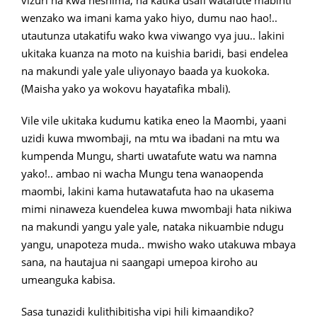
vizuri na kwa heshima, na katika usafi watafute mabinti
wenzako wa imani kama yako hiyo, dumu nao hao!..
utautunza utakatifu wako kwa viwango vya juu.. lakini
ukitaka kuanza na moto na kuishia baridi, basi endelea
na makundi yale yale uliyonayo baada ya kuokoka.
(Maisha yako ya wokovu hayatafika mbali).
Vile vile ukitaka kudumu katika eneo la Maombi, yaani
uzidi kuwa mwombaji, na mtu wa ibadani na mtu wa
kumpenda Mungu, sharti uwatafute watu wa namna
yako!.. ambao ni wacha Mungu tena wanaopenda
maombi, lakini kama hutawatafuta hao na ukasema
mimi ninaweza kuendelea kuwa mwombaji hata nikiwa
na makundi yangu yale yale, nataka nikuambie ndugu
yangu, unapoteza muda.. mwisho wako utakuwa mbaya
sana, na hautajua ni saangapi umepoa kiroho au
umeanguka kabisa.
Sasa tunazidi kulithibitisha vipi hili kimaandiko?