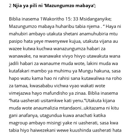
2
Njia ya pili ni ‘Mazungumzo mabaya’;
Biblia inasema 1Wakoritho 15: 33 Msidanganyike;
Mazungumzo mabaya huharibu tabia njema . “ Haya ni
mahubiri ambayo utakuta shetani anamuhubiria mtu
pasipo hata yeye mwenyewe kujua, utakuta vijana au
wazee kutwa kuchwa wanazungumza habari za
wanawake, na wanawake vivyo hivyo utawakuta wana
jadili habari za wanaume muda wote, lakini muda wa
kutafakari mambo ya muhimu ya Mungu hakuna, sasa
hapo watu kama hao ni rahisi sana kutawaliwa na roho
za tamaa, kwasababu vichwa vyao wakati wote
vimejazwa hayo mafundisho ya zinaa. Biblia inasema
“hata uasherati usitamkwe kati yenu.”Utakuta kijana
muda wote anaumalizia mtandaoni..ukitazama ni kitu
gani anafanya, utagundua kuwa anachati katika
magroup ambayo misingi yake ni uasherati, sasa kwa
tabia hiyo haiwezekani wewe kuushinda uasherati hata