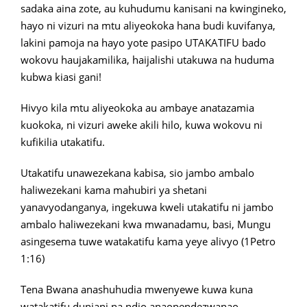
sadaka aina zote, au kuhudumu kanisani na kwingineko,
hayo ni vizuri na mtu aliyeokoka hana budi kuvifanya,
lakini pamoja na hayo yote pasipo UTAKATIFU bado
wokovu haujakamilika, haijalishi utakuwa na huduma
kubwa kiasi gani!
Hivyo kila mtu aliyeokoka au ambaye anatazamia
kuokoka, ni vizuri aweke akili hilo, kuwa wokovu ni
kufikilia utakatifu.
Utakatifu unawezekana kabisa, sio jambo ambalo
haliwezekani kama mahubiri ya shetani
yanavyodanganya, ingekuwa kweli utakatifu ni jambo
ambalo haliwezekani kwa mwanadamu, basi, Mungu
asingesema tuwe watakatifu kama yeye alivyo (1Petro
1:16)
Tena Bwana anashuhudia mwenyewe kuwa kuna
watakatifu duniani na ndio anaopendezwanao.