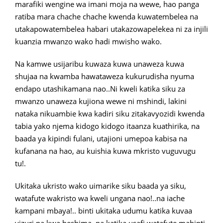
marafiki wengine wa imani moja na wewe, hao panga
ratiba mara chache chache kwenda kuwatembelea na
utakapowatembelea habari utakazowapelekea ni za injili
kuanzia mwanzo wako hadi mwisho wako.
Na kamwe usijaribu kuwaza kuwa unaweza kuwa
shujaa na kwamba hawataweza kukurudisha nyuma
endapo utashikamana nao..Ni kweli katika siku za
mwanzo unaweza kujiona wewe ni mshindi, lakini
nataka nikuambie kwa kadiri siku zitakavyozidi kwenda
tabia yako njema kidogo kidogo itaanza kuathirika, na
baada ya kipindi fulani, utajioni umepoa kabisa na
kufanana na hao, au kuishia kuwa mkristo vuguvugu
tu!.
Ukitaka ukristo wako uimarike siku baada ya siku,
watafute wakristo wa kweli ungana nao!..na iache
kampani mbaya!.. binti ukitaka udumu katika kuvaa