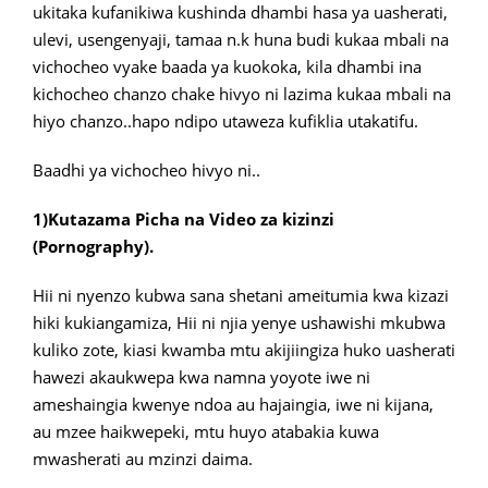
ukitaka kufanikiwa kushinda dhambi hasa ya uasherati,
ulevi, usengenyaji, tamaa n.k huna budi kukaa mbali na
vichocheo vyake baada ya kuokoka, kila dhambi ina
kichocheo chanzo chake hivyo ni lazima kukaa mbali na
hiyo chanzo..hapo ndipo utaweza kufiklia utakatifu.
Baadhi ya vichocheo hivyo ni..
1)Kutazama Picha na Video za kizinzi
(Pornography).
Hii ni nyenzo kubwa sana shetani ameitumia kwa kizazi
hiki kukiangamiza, Hii ni njia yenye ushawishi mkubwa
kuliko zote, kiasi kwamba mtu akijiingiza huko uasherati
hawezi akaukwepa kwa namna yoyote iwe ni
ameshaingia kwenye ndoa au hajaingia, iwe ni kijana,
au mzee haikwepeki, mtu huyo atabakia kuwa
mwasherati au mzinzi daima.