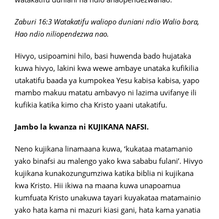
Zaburi 16:3 Watakatifu waliopo duniani ndio Walio bora,
Hao ndio niliopendezwa nao.
Hivyo, usipoamini hilo, basi huwenda bado hujataka
kuwa hivyo, lakini kwa wewe ambaye unataka kufikilia
utakatifu baada ya kumpokea Yesu kabisa kabisa, yapo
mambo makuu matatu ambavyo ni lazima uvifanye ili
kufikia katika kimo cha Kristo yaani utakatifu.
Jambo la kwanza ni KUJIKANA NAFSI.
Neno kujikana linamaana kuwa, ‘kukataa matamanio
yako binafsi au malengo yako kwa sababu fulani’. Hivyo
kujikana kunakozungumziwa katika biblia ni kujikana
kwa Kristo. Hii ikiwa na maana kuwa unapoamua
kumfuata Kristo unakuwa tayari kuyakataa matamainio
yako hata kama ni mazuri kiasi gani, hata kama yanatia