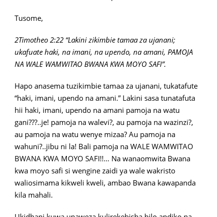
Tusome,
2Timotheo 2:22 “Lakini zikimbie tamaa za ujanani;
ukafuate haki, na imani, na upendo, na amani, PAMOJA
NA WALE WAMWITAO BWANA KWA MOYO SAFI”.
Hapo anasema tuzikimbie tamaa za ujanani, tukatafute
“haki, imani, upendo na amani.” Lakini sasa tunatafuta
hii haki, imani, upendo na amani pamoja na watu
gani???..je! pamoja na walevi?, au pamoja na wazinzi?,
au pamoja na watu wenye mizaa? Au pamoja na
wahuni?..jibu ni la! Bali pamoja na WALE WAMWITAO
BWANA KWA MOYO SAFI!!… Na wanaomwita Bwana
kwa moyo safi si wengine zaidi ya wale wakristo
waliosimama kikweli kweli, ambao Bwana kawapanda
kila mahali.
Ukidhani kuwa unaweza kulirekebisha hilo andiko na