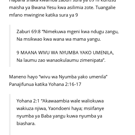
maisha ya Bwana Yesu kwa asilimia zote. Tuangalie
mfano mwingine katika sura ya 9
Zaburi 69:8 “Nimekuwa mgeni kwa ndugu zangu,
Na msikwao kwa wana wa mama yangu.
9 MAANA WIVU WA NYUMBA YAKO UMENILA,
Na laumu zao wanaokulaumu zimenipata”.
Maneno hayo “wivu wa Nyumba yako umenila”
Panajifunua katika Yohana 2:16-17
Yohana 2:1 “Akawaambia wale waliokuwa
wakiuza njiwa, Yaondoeni haya; msiifanye
nyumba ya Baba yangu kuwa nyumba ya
biashara.