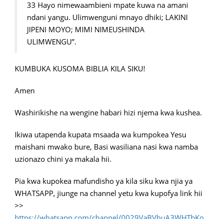
33 Hayo nimewaambieni mpate kuwa na amani
ndani yangu. Ulimwenguni mnayo dhiki; LAKINI
JIPENI MOYO; MIMI NIMEUSHINDA
ULIMWENGU”.
KUMBUKA KUSOMA BIBLIA KILA SIKU!
Amen
Washirikishe na wengine habari hizi njema kwa kushea.
Ikiwa utapenda kupata msaada wa kumpokea Yesu
maishani mwako bure, Basi wasiliana nasi kwa namba
uzionazo chini ya makala hii.
Pia kwa kupokea mafundisho ya kila siku kwa njia ya
WHATSAPP, jiunge na channel yetu kwa kupofya link hii
>>
https://whatsapp.com/channel/0029VaBVhuA3WHTbKo