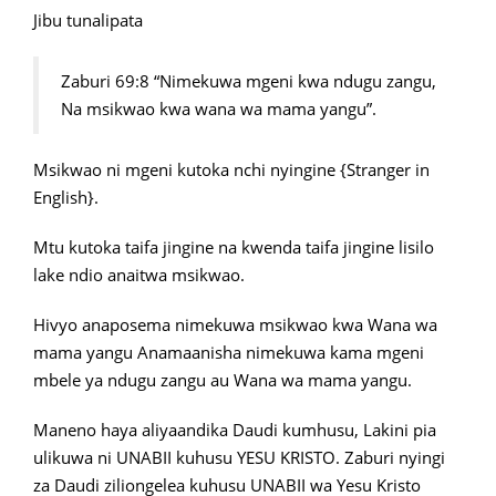
Jibu tunalipata
Zaburi 69:8 “Nimekuwa mgeni kwa ndugu zangu,
Na msikwao kwa wana wa mama yangu”.
Msikwao ni mgeni kutoka nchi nyingine {Stranger in
English}.
Mtu kutoka taifa jingine na kwenda taifa jingine lisilo
lake ndio anaitwa msikwao.
Hivyo anaposema nimekuwa msikwao kwa Wana wa
mama yangu Anamaanisha nimekuwa kama mgeni
mbele ya ndugu zangu au Wana wa mama yangu.
Maneno haya aliyaandika Daudi kumhusu, Lakini pia
ulikuwa ni UNABII kuhusu YESU KRISTO. Zaburi nyingi
za Daudi ziliongelea kuhusu UNABII wa Yesu Kristo