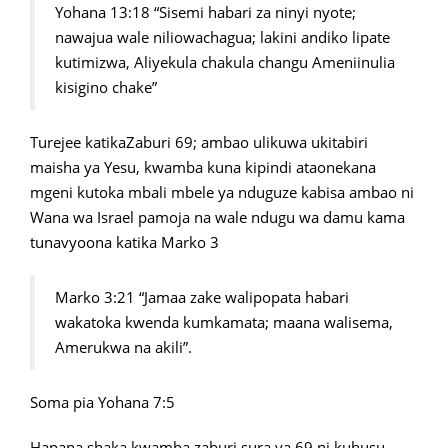
Yohana 13:18 “Sisemi habari za ninyi nyote;
nawajua wale niliowachagua; lakini andiko lipate
kutimizwa, Aliyekula chakula changu Ameniinulia
kisigino chake”
Turejee katikaZaburi 69; ambao ulikuwa ukitabiri
maisha ya Yesu, kwamba kuna kipindi ataonekana
mgeni kutoka mbali mbele ya nduguze kabisa ambao ni
Wana wa Israel pamoja na wale ndugu wa damu kama
tunavyoona katika Marko 3
Marko 3:21 “Jamaa zake walipopata habari
wakatoka kwenda kumkamata; maana walisema,
Amerukwa na akili”.
Soma pia Yohana 7:5
Hapana shaka kwamba zaburi sura ya 69 ni kuhusu