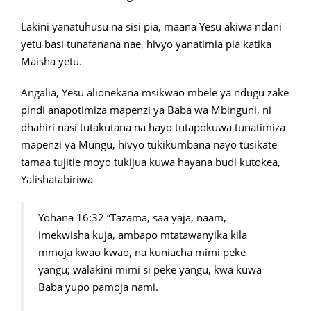
Lakini yanatuhusu na sisi pia, maana Yesu akiwa ndani
yetu basi tunafanana nae, hivyo yanatimia pia katika
Maisha yetu.
Angalia, Yesu alionekana msikwao mbele ya ndugu zake
pindi anapotimiza mapenzi ya Baba wa Mbinguni, ni
dhahiri nasi tutakutana na hayo tutapokuwa tunatimiza
mapenzi ya Mungu, hivyo tukikumbana nayo tusikate
tamaa tujitie moyo tukijua kuwa hayana budi kutokea,
Yalishatabiriwa
Yohana 16:32 “Tazama, saa yaja, naam,
imekwisha kuja, ambapo mtatawanyika kila
mmoja kwao kwao, na kuniacha mimi peke
yangu; walakini mimi si peke yangu, kwa kuwa
Baba yupo pamoja nami.