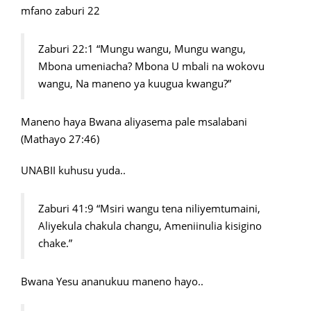
mfano zaburi 22
Zaburi 22:1 “Mungu wangu, Mungu wangu,
Mbona umeniacha? Mbona U mbali na wokovu
wangu, Na maneno ya kuugua kwangu?”
Maneno haya Bwana aliyasema pale msalabani
(Mathayo 27:46)
UNABII kuhusu yuda..
Zaburi 41:9 “Msiri wangu tena niliyemtumaini,
Aliyekula chakula changu, Ameniinulia kisigino
chake.”
Bwana Yesu ananukuu maneno hayo..