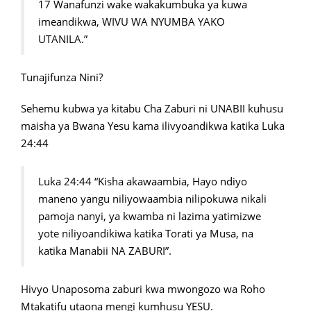
17 Wanafunzi wake wakakumbuka ya kuwa
imeandikwa, WIVU WA NYUMBA YAKO
UTANILA.”
Tunajifunza Nini?
Sehemu kubwa ya kitabu Cha Zaburi ni UNABII kuhusu
maisha ya Bwana Yesu kama ilivyoandikwa katika Luka
24:44
Luka 24:44 “Kisha akawaambia, Hayo ndiyo
maneno yangu niliyowaambia nilipokuwa nikali
pamoja nanyi, ya kwamba ni lazima yatimizwe
yote niliyoandikiwa katika Torati ya Musa, na
katika Manabii NA ZABURI”.
Hivyo Unaposoma zaburi kwa mwongozo wa Roho
Mtakatifu utaona mengi kumhusu YESU.