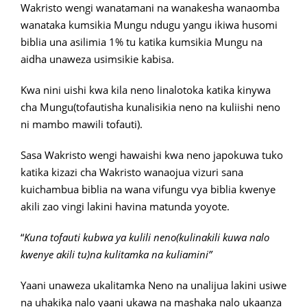
Wakristo wengi wanatamani na wanakesha wanaomba
wanataka kumsikia Mungu ndugu yangu ikiwa husomi
biblia una asilimia 1% tu katika kumsikia Mungu na
aidha unaweza usimsikie kabisa.
Kwa nini uishi kwa kila neno linalotoka katika kinywa
cha Mungu(tofautisha kunalisikia neno na kuliishi neno
ni mambo mawili tofauti).
Sasa Wakristo wengi hawaishi kwa neno japokuwa tuko
katika kizazi cha Wakristo wanaojua vizuri sana
kuichambua biblia na wana vifungu vya biblia kwenye
akili zao vingi lakini havina matunda yoyote.
“
Kuna tofauti kubwa ya kulili neno(kulinakili kuwa nalo
kwenye akili tu)na kulitamka na kuliamini”
Yaani unaweza ukalitamka Neno na unalijua lakini usiwe
na uhakika nalo yaani ukawa na mashaka nalo ukaanza