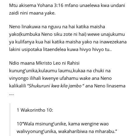
Mtu akisema Yohana 3:16 mfano unaelewa kwa undani
zaidi nini maana yake.
Neno linakuwa na nguvu na hai katika maisha
yako(kumbuka Neno siku zote ni hai) wewe unajukumu
ya kulifanya kua hai katika maisha yako na inawezekana
lakini usipotaka litaendelea kuwa hivyo hivyo tu..
Ndio maana Mkristo Leo ni Rahisi
kunung’unika,kulaumu laumu,kukaa na chuki na
vinyongo ilihali kwenye ufahamu wake ana Neno
kalikalili “
Shukuruni kwa kila jambo
“ ana Neno linasema
….
1 Wakorintho 10:
10“Wala msinung’unike, kama wengine wao
walivyonung’unika, wakaharibiwa na mharabu.”