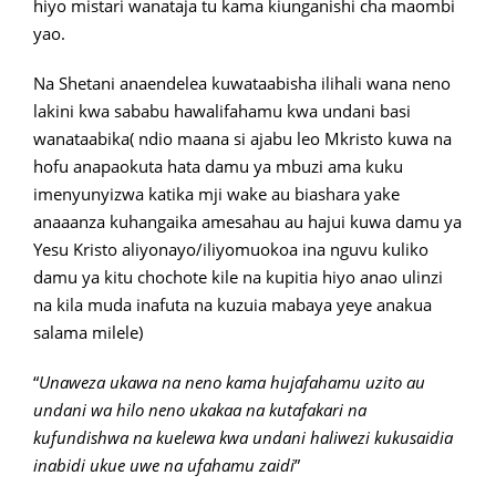
hiyo mistari wanataja tu kama kiunganishi cha maombi
yao.
Na Shetani anaendelea kuwataabisha ilihali wana neno
lakini kwa sababu hawalifahamu kwa undani basi
wanataabika( ndio maana si ajabu leo Mkristo kuwa na
hofu anapaokuta hata damu ya mbuzi ama kuku
imenyunyizwa katika mji wake au biashara yake
anaaanza kuhangaika amesahau au hajui kuwa damu ya
Yesu Kristo aliyonayo/iliyomuokoa ina nguvu kuliko
damu ya kitu chochote kile na kupitia hiyo anao ulinzi
na kila muda inafuta na kuzuia mabaya yeye anakua
salama milele)
“
Unaweza ukawa na neno kama hujafahamu uzito au
undani wa hilo neno ukakaa na kutafakari na
kufundishwa na kuelewa kwa undani haliwezi kukusaidia
inabidi ukue uwe na ufahamu zaidi
”