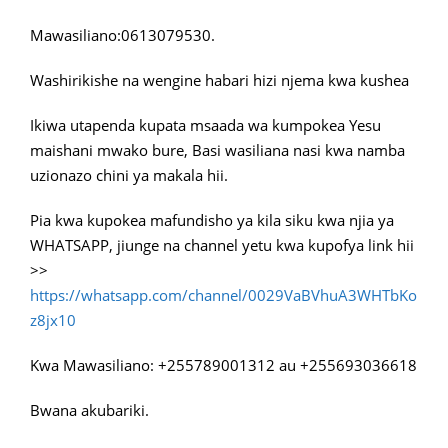
Mawasiliano:0613079530.
Washirikishe na wengine habari hizi njema kwa kushea
Ikiwa utapenda kupata msaada wa kumpokea Yesu
maishani mwako bure, Basi wasiliana nasi kwa namba
uzionazo chini ya makala hii.
Pia kwa kupokea mafundisho ya kila siku kwa njia ya
WHATSAPP, jiunge na channel yetu kwa kupofya link hii
>>
https://whatsapp.com/channel/0029VaBVhuA3WHTbKo
z8jx10
Kwa Mawasiliano: +255789001312 au +255693036618
Bwana akubariki.