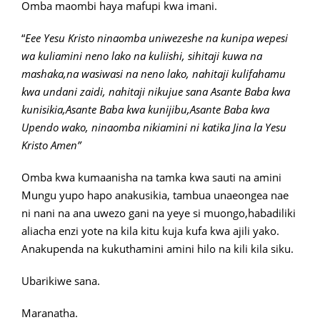
Omba maombi haya mafupi kwa imani.
“
Eee Yesu Kristo ninaomba uniwezeshe na kunipa wepesi
wa kuliamini neno lako na kuliishi, sihitaji kuwa na
mashaka,na wasiwasi na neno lako, nahitaji kulifahamu
kwa undani zaidi, nahitaji nikujue sana Asante Baba kwa
kunisikia,Asante Baba kwa kunijibu,Asante Baba kwa
Upendo wako, ninaomba nikiamini ni katika Jina la Yesu
Kristo Amen”
Omba kwa kumaanisha na tamka kwa sauti na amini
Mungu yupo hapo anakusikia, tambua unaeongea nae
ni nani na ana uwezo gani na yeye si muongo,habadiliki
aliacha enzi yote na kila kitu kuja kufa kwa ajili yako.
Anakupenda na kukuthamini amini hilo na kili kila siku.
Ubarikiwe sana.
Maranatha.