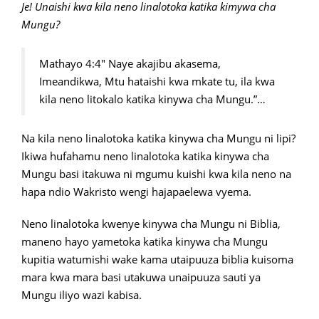
Je! Unaishi kwa kila neno linalotoka katika kimywa cha
Mungu?
Mathayo 4:4″ Naye akajibu akasema,
Imeandikwa, Mtu hataishi kwa mkate tu, ila kwa
kila neno litokalo katika kinywa cha Mungu.”…
Na kila neno linalotoka katika kinywa cha Mungu ni lipi?
Ikiwa hufahamu neno linalotoka katika kinywa cha
Mungu basi itakuwa ni mgumu kuishi kwa kila neno na
hapa ndio Wakristo wengi hajapaelewa vyema.
Neno linalotoka kwenye kinywa cha Mungu ni Biblia,
maneno hayo yametoka katika kinywa cha Mungu
kupitia watumishi wake kama utaipuuza biblia kuisoma
mara kwa mara basi utakuwa unaipuuza sauti ya
Mungu iliyo wazi kabisa.