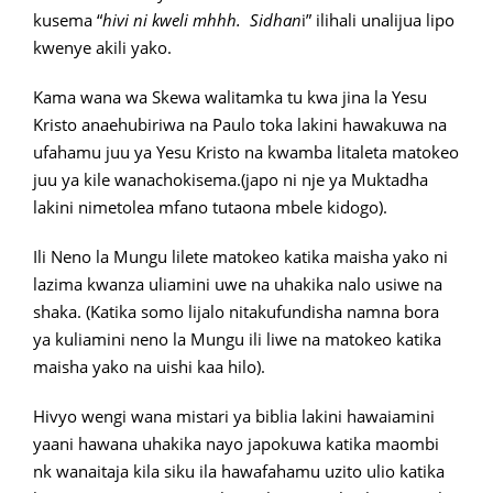
kusema “
hivi ni kweli mhhh. Sidhan
i” ilihali unalijua lipo
kwenye akili yako.
Kama wana wa Skewa walitamka tu kwa jina la Yesu
Kristo anaehubiriwa na Paulo toka lakini hawakuwa na
ufahamu juu ya Yesu Kristo na kwamba litaleta matokeo
juu ya kile wanachokisema.(japo ni nje ya Muktadha
lakini nimetolea mfano tutaona mbele kidogo).
Ili Neno la Mungu lilete matokeo katika maisha yako ni
lazima kwanza uliamini uwe na uhakika nalo usiwe na
shaka. (Katika somo lijalo nitakufundisha namna bora
ya kuliamini neno la Mungu ili liwe na matokeo katika
maisha yako na uishi kaa hilo).
Hivyo wengi wana mistari ya biblia lakini hawaiamini
yaani hawana uhakika nayo japokuwa katika maombi
nk wanaitaja kila siku ila hawafahamu uzito ulio katika