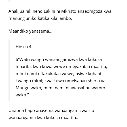
Analijua hili neno Lakini ni Mkristo anaeomgoza kwa
manung’uniko katika kila jambo,
Maandiko yanasema…
Hosea 4:
6“Watu wangu wanaangamizwa kwa kukosa
maarifa; kwa kuwa wewe umeyakataa maarifa,
mimi nami nitakukataa wewe, usiwe kuhani
kwangu mimi; kwa kuwa umeisahau sheria ya
Mungu wako, mimi nami nitawasahau watoto
wako.”
Unaona hapo anasema wanaangamizwa sio
wanaangamia kwa kukosa maarifa..