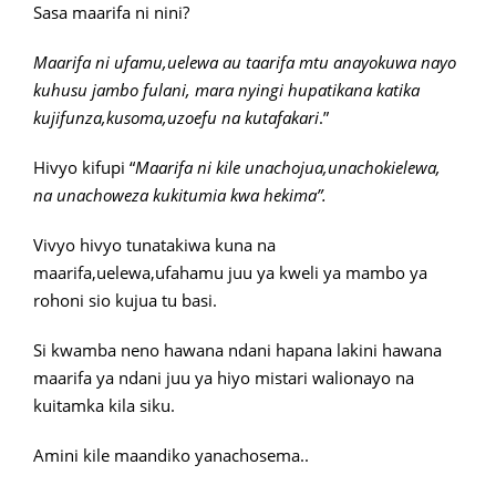
Sasa maarifa ni nini?
Maarifa ni ufamu,uelewa au taarifa mtu anayokuwa nayo
kuhusu jambo fulani, mara nyingi hupatikana katika
kujifunza,kusoma,uzoefu na kutafakari
.”
Hivyo kifupi “
Maarifa ni kile unachojua,unachokielewa,
na unachoweza kukitumia kwa hekima”.
Vivyo hivyo tunatakiwa kuna na
maarifa,uelewa,ufahamu juu ya kweli ya mambo ya
rohoni sio kujua tu basi.
Si kwamba neno hawana ndani hapana lakini hawana
maarifa ya ndani juu ya hiyo mistari walionayo na
kuitamka kila siku.
Amini kile maandiko yanachosema..