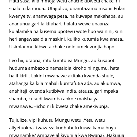
Hata sasa, kila mmoja wetu anachokibweta chake, ni
suala tu la muda.. Utajiuliza, unamtazama msanii Fulani
kwenye tv, anamwaga pesa, na kuwapa makahaba, au
ananunua gari la kifahari, halafu wewe unaanza
kulalamika na kusema upotevu wote huo wa nini, si ni
heri angewasaidia maskini, kuliko kutumia kwa anasa..
Usimlaumu kibweta chake ndio amekivunjia hapo.
Leo hii, utaona, mtu kumtolea Mungu, au kusapoti
huduma ambazo zinamsaidia kiroho ni ngumu, hata
halifikirii.. Lakini mwanawe akitaka kwenda shule,
atahangaika kila mahali kumtafutia ada, au akiumwa,
anahitaji kwenda kutibiwa India, atauza, gari mpaka
shamba, kusudi kwamba aokoe maisha ya
mwanawe..Hicho ni kibweta chake amekivunja.
Tujiulize, vipi kuhusu Mungu wetu..Yesu wetu
aliyetuokoa, twaweza kudhubutu kuwa kama huyu
mwanamke? Ambaye alikivunjia kwa Bwana?..Hakujua