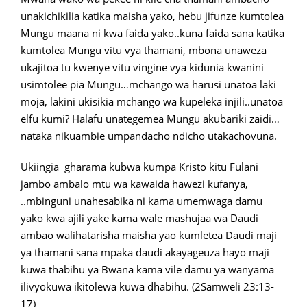
unakichikilia katika maisha yako, hebu jifunze kumtolea
Mungu maana ni kwa faida yako..kuna faida sana katika
kumtolea Mungu vitu vya thamani, mbona unaweza
ukajitoa tu kwenye vitu vingine vya kidunia kwanini
usimtolee pia Mungu…mchango wa harusi unatoa laki
moja, lakini ukisikia mchango wa kupeleka injili..unatoa
elfu kumi? Halafu unategemea Mungu akubariki zaidi…
nataka nikuambie umpandacho ndicho utakachovuna.
Ukiingia gharama kubwa kumpa Kristo kitu Fulani
jambo ambalo mtu wa kawaida hawezi kufanya,
..mbinguni unahesabika ni kama umemwaga damu
yako kwa ajili yake kama wale mashujaa wa Daudi
ambao walihatarisha maisha yao kumletea Daudi maji
ya thamani sana mpaka daudi akayageuza hayo maji
kuwa thabihu ya Bwana kama vile damu ya wanyama
ilivyokuwa ikitolewa kuwa dhabihu. (2Samweli 23:13-
17)