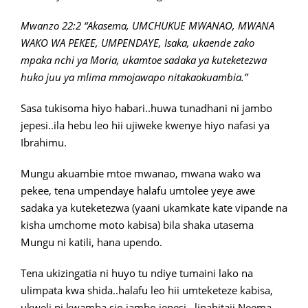
Mwanzo 22:2 “Akasema, UMCHUKUE MWANAO, MWANA
WAKO WA PEKEE, UMPENDAYE, Isaka, ukaende zako
mpaka nchi ya Moria, ukamtoe sadaka ya kuteketezwa
huko juu ya mlima mmojawapo nitakaokuambia.”
Sasa tukisoma hiyo habari..huwa tunadhani ni jambo
jepesi..ila hebu leo hii ujiweke kwenye hiyo nafasi ya
Ibrahimu.
Mungu akuambie mtoe mwanao, mwana wako wa
pekee, tena umpendaye halafu umtolee yeye awe
sadaka ya kuteketezwa (yaani ukamkate kate vipande na
kisha umchome moto kabisa) bila shaka utasema
Mungu ni katili, hana upendo.
Tena ukizingatia ni huyo tu ndiye tumaini lako na
ulimpata kwa shida..halafu leo hii umteketeze kabisa,
ukweli ni kwamba sio jambo jepesi…linahitaji Neema