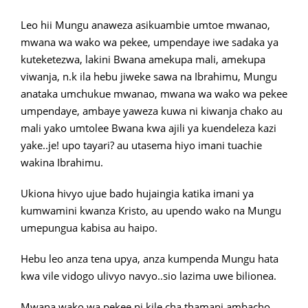
Leo hii Mungu anaweza asikuambie umtoe mwanao,
mwana wa wako wa pekee, umpendaye iwe sadaka ya
kuteketezwa, lakini Bwana amekupa mali, amekupa
viwanja, n.k ila hebu jiweke sawa na Ibrahimu, Mungu
anataka umchukue mwanao, mwana wa wako wa pekee
umpendaye, ambaye yaweza kuwa ni kiwanja chako au
mali yako umtolee Bwana kwa ajili ya kuendeleza kazi
yake..je! upo tayari? au utasema hiyo imani tuachie
wakina Ibrahimu.
Ukiona hivyo ujue bado hujaingia katika imani ya
kumwamini kwanza Kristo, au upendo wako na Mungu
umepungua kabisa au haipo.
Hebu leo anza tena upya, anza kumpenda Mungu hata
kwa vile vidogo ulivyo navyo..sio lazima uwe bilionea.
Mwana wako wa pekee ni kile cha thamani ambacho