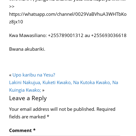
>>
https://whatsapp.com/channel/0029VaBVhuA3WHTbKo
z8jx10
Kwa Mawasiliano: +255789001312 au +255693036618
Bwana akubariki.
«
Upo karibu na Yesu?
Lakini Nakujua, Kuketi Kwako, Na Kutoka Kwako, Na
Kuingia Kwako;
»
Leave a Reply
Your email address will not be published.
Required
fields are marked
*
Comment
*