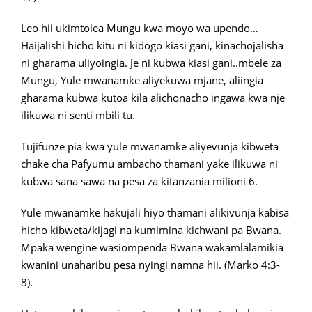
Leo hii ukimtolea Mungu kwa moyo wa upendo…
Haijalishi hicho kitu ni kidogo kiasi gani, kinachojalisha
ni gharama uliyoingia. Je ni kubwa kiasi gani..mbele za
Mungu, Yule mwanamke aliyekuwa mjane, aliingia
gharama kubwa kutoa kila alichonacho ingawa kwa nje
ilikuwa ni senti mbili tu.
Tujifunze pia kwa yule mwanamke aliyevunja kibweta
chake cha Pafyumu ambacho thamani yake ilikuwa ni
kubwa sana sawa na pesa za kitanzania milioni 6.
Yule mwanamke hakujali hiyo thamani alikivunja kabisa
hicho kibweta/kijagi na kumimina kichwani pa Bwana.
Mpaka wengine wasiompenda Bwana wakamlalamikia
kwanini unaharibu pesa nyingi namna hii. (Marko 4:3-
8).