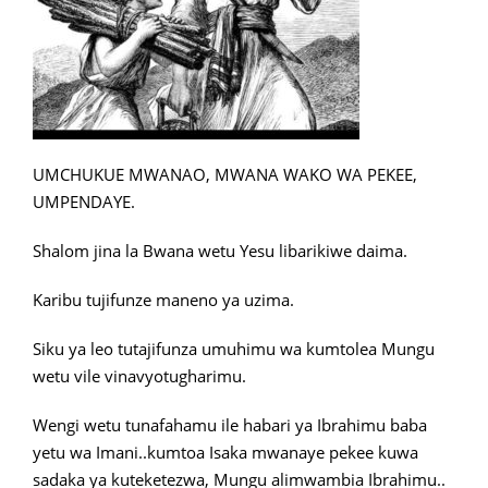
UMCHUKUE MWANAO, MWANA WAKO WA PEKEE,
UMPENDAYE.
Shalom jina la Bwana wetu Yesu libarikiwe daima.
Karibu tujifunze maneno ya uzima.
Siku ya leo tutajifunza umuhimu wa kumtolea Mungu
wetu vile vinavyotugharimu.
Wengi wetu tunafahamu ile habari ya Ibrahimu baba
yetu wa Imani..kumtoa Isaka mwanaye pekee kuwa
sadaka ya kuteketezwa, Mungu alimwambia Ibrahimu..