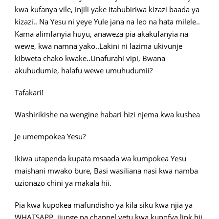
kwa kufanya vile, injili yake itahubiriwa kizazi baada ya
kizazi.. Na Yesu ni yeye Yule jana na leo na hata milele..
Kama alimfanyia huyu, anaweza pia akakufanyia na
wewe, kwa namna yako..Lakini ni lazima ukivunje
kibweta chako kwake..Unafurahi vipi, Bwana
akuhudumie, halafu wewe umuhudumii?
Tafakari!
Washirikishe na wengine habari hizi njema kwa kushea
Je umempokea Yesu?
Ikiwa utapenda kupata msaada wa kumpokea Yesu
maishani mwako bure, Basi wasiliana nasi kwa namba
uzionazo chini ya makala hii.
Pia kwa kupokea mafundisho ya kila siku kwa njia ya
WHATSAPP, jiunge na channel yetu kwa kupofya link hii