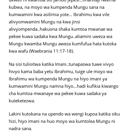
kubwa, na moyo wa kumpenda Mungu sana na
kumwamini kwa asilimia yote… Ibrahimu kwa vile
alivyomwamini Mungu na kwa jinsi
alivyompenda..hakuona shaka kumtoa mwanae wa
pekee kuwa sadaka kwa Mungu..aliamini uweza wa
Mungu kwamba Mungu aweza kumfufua hata kutoka
kwa wafu (Waebrania 11:17-18).
Na sisi tulioitwa katika Imani..tunapaswa tuwe vivyo
hivyo kama baba yetu Ibrahimu, tuige ule moyo wa
Ibrahimu wa kumpenda Mungu na hiyo imani ya
kumwamini Mungu namna hiyo…hadi kufikia kiwango
cha kumtoa mwanaye wa pekee kuwa sadaka ya
kuteketezwa.
Lakini kutokana na upendo wa wengi kupoa katika siku
hizi, hiyo imani na huo moyo wa kumtolea Mungu ni
nadra sana.