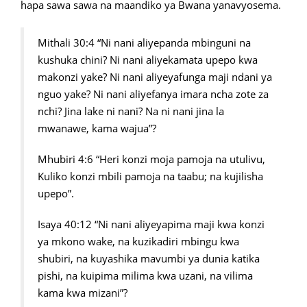
hapa sawa sawa na maandiko ya Bwana yanavyosema.
Mithali 30:4 “Ni nani aliyepanda mbinguni na
kushuka chini? Ni nani aliyekamata upepo kwa
makonzi yake? Ni nani aliyeyafunga maji ndani ya
nguo yake? Ni nani aliyefanya imara ncha zote za
nchi? Jina lake ni nani? Na ni nani jina la
mwanawe, kama wajua”?
Mhubiri 4:6 “Heri konzi moja pamoja na utulivu,
Kuliko konzi mbili pamoja na taabu; na kujilisha
upepo”.
Isaya 40:12 “Ni nani aliyeyapima maji kwa konzi
ya mkono wake, na kuzikadiri mbingu kwa
shubiri, na kuyashika mavumbi ya dunia katika
pishi, na kuipima milima kwa uzani, na vilima
kama kwa mizani”?