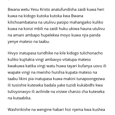
Bwana wetu Yesu Kristo anatufundisha zaidi kuwa heri
kuwa na kidogo kutoka kutoka kwa Bwana
kilichoambatana na utulivu pasipo mahangaiko kuliko
kuwa na konzi mbili na zaidi huku ukiwa hauna utulivu
na amani ambapo hupelekea moyo kuwa njia panda
yenye mateso na taabu.
Hivyo inatupasa turidhike na kile kidogo tulichonacho
kuliko kujitakia vingi ambavyo vitatupa mateso
kwakuwa katika vingi watu huwa tayari kufanya uovu ili
wapate vingi na mwisho huishia kupata mateso na
taabu likini pia inatupasa kuwa makini tunapoongezwa
ili tusiishie kuteseka badala yake tuzidi kukabidhi kwa
tulivyonavyo ili avilinde na visiwe chanzo cha kuteseka
na kutaabika.
Washirikishe na wengine habari hizi njema kwa kushea