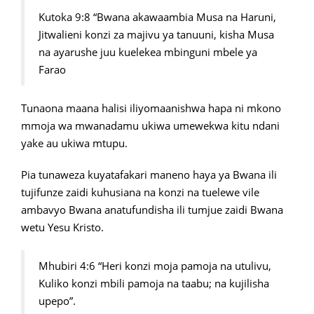
Kutoka 9:8 “Bwana akawaambia Musa na Haruni,
Jitwalieni konzi za majivu ya tanuuni, kisha Musa
na ayarushe juu kuelekea mbinguni mbele ya
Farao
Tunaona maana halisi iliyomaanishwa hapa ni mkono
mmoja wa mwanadamu ukiwa umewekwa kitu ndani
yake au ukiwa mtupu.
Pia tunaweza kuyatafakari maneno haya ya Bwana ili
tujifunze zaidi kuhusiana na konzi na tuelewe vile
ambavyo Bwana anatufundisha ili tumjue zaidi Bwana
wetu Yesu Kristo.
Mhubiri 4:6 “Heri konzi moja pamoja na utulivu,
Kuliko konzi mbili pamoja na taabu; na kujilisha
upepo”.