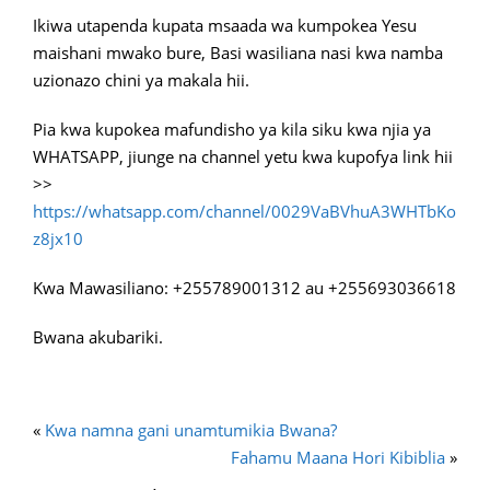
Ikiwa utapenda kupata msaada wa kumpokea Yesu
maishani mwako bure, Basi wasiliana nasi kwa namba
uzionazo chini ya makala hii.
Pia kwa kupokea mafundisho ya kila siku kwa njia ya
WHATSAPP, jiunge na channel yetu kwa kupofya link hii
>>
https://whatsapp.com/channel/0029VaBVhuA3WHTbKo
z8jx10
Kwa Mawasiliano: +255789001312 au +255693036618
Bwana akubariki.
«
Kwa namna gani unamtumikia Bwana?
Fahamu Maana Hori Kibiblia
»