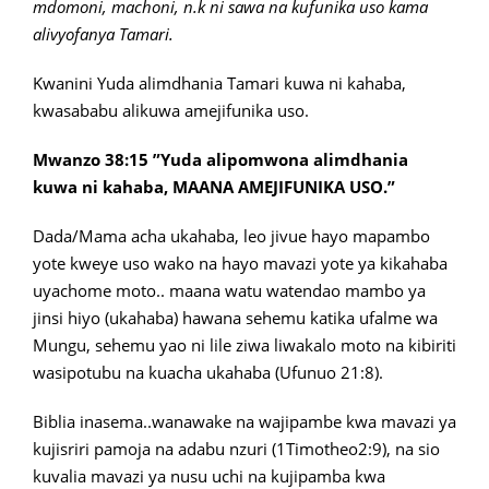
mdomoni, machoni, n.k ni sawa na kufunika uso kama
alivyofanya Tamari.
Kwanini Yuda alimdhania Tamari kuwa ni kahaba,
kwasababu alikuwa amejifunika uso.
Mwanzo 38:15 ”Yuda alipomwona alimdhania
kuwa ni kahaba, MAANA AMEJIFUNIKA USO.”
Dada/Mama acha ukahaba, leo jivue hayo mapambo
yote kweye uso wako na hayo mavazi yote ya kikahaba
uyachome moto.. maana watu watendao mambo ya
jinsi hiyo (ukahaba) hawana sehemu katika ufalme wa
Mungu, sehemu yao ni lile ziwa liwakalo moto na kibiriti
wasipotubu na kuacha ukahaba (Ufunuo 21:8).
Biblia inasema..wanawake na wajipambe kwa mavazi ya
kujisriri pamoja na adabu nzuri (1Timotheo2:9), na sio
kuvalia mavazi ya nusu uchi na kujipamba kwa