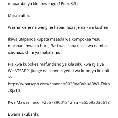
mapambo ya kiulimwengu (1Petro3:3)
Maran atha.
Washirikishe na wengine habari hizi njema kwa kushea
Ikiwa utapenda kupata msaada wa kumpokea Yesu
maishani mwako bure, Basi wasiliana nasi kwa namba
uzionazo chini ya makala hii.
Pia kwa kupokea mafundisho ya kila siku kwa njia ya
WHATSAPP, jiunge na channel yetu kwa kupofya link hii
>>
https://whatsapp.com/channel/0029VaBVhuA3WHTbKo
z8jx10
Kwa Mawasiliano: +255789001312 au +255693036618
Bwana akubariki.