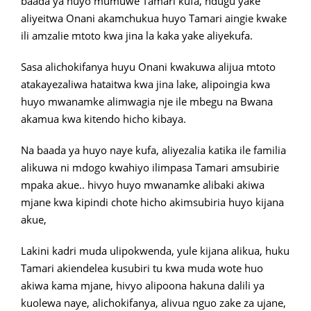
baada ya huyo mumuwe Tamari kufa, ndugu yake
aliyeitwa Onani akamchukua huyo Tamari aingie kwake
ili amzalie mtoto kwa jina la kaka yake aliyekufa.
Sasa alichokifanya huyu Onani kwakuwa alijua mtoto
atakayezaliwa hataitwa kwa jina lake, alipoingia kwa
huyo mwanamke alimwagia nje ile mbegu na Bwana
akamua kwa kitendo hicho kibaya.
Na baada ya huyo naye kufa, aliyezalia katika ile familia
alikuwa ni mdogo kwahiyo ilimpasa Tamari amsubirie
mpaka akue.. hivyo huyo mwanamke alibaki akiwa
mjane kwa kipindi chote hicho akimsubiria huyo kijana
akue,
Lakini kadri muda ulipokwenda, yule kijana alikua, huku
Tamari akiendelea kusubiri tu kwa muda wote huo
akiwa kama mjane, hivyo alipoona hakuna dalili ya
kuolewa naye, alichokifanya, alivua nguo zake za ujane,