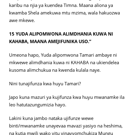
karibu na njia ya kuendea Timna. Maana aliona ya
kwamba Shela amekuwa mtu mzima, wala hakuozwa
awe mkewe.
15 YUDA ALIPOMWONA ALIMDHANIA KUWA NI
KAHABA, MAANA AMEJIFUNIKA USO.”
Umeona hapo, Yuda alipomwona Tamari ambaye ni
mkwewe alimdhania kuwa ni KAHABA na ukiendelea
kusoma alimchukua na kwenda kulala naye.
Nini tunajifunza kwa huyu Tamari?
Japo kuna mazuri ya kujifunza kwa huyu mwanamke ila
leo hatutazungumizia hayo.
Lakini kuna jambo nataka ujifunze wewe
binti/mwanamke unayevaa mavazi yasiyo na heshima,
na kutia mwili wako vitu vinavyomchukiza Mungu