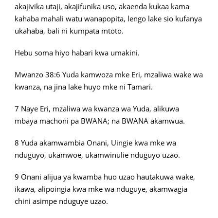
akajivika utaji, akajifunika uso, akaenda kukaa kama
kahaba mahali watu wanapopita, lengo lake sio kufanya
ukahaba, bali ni kumpata mtoto.
Hebu soma hiyo habari kwa umakini.
Mwanzo 38:6 Yuda kamwoza mke Eri, mzaliwa wake wa
kwanza, na jina lake huyo mke ni Tamari.
7 Naye Eri, mzaliwa wa kwanza wa Yuda, alikuwa
mbaya machoni pa BWANA; na BWANA akamwua.
8 Yuda akamwambia Onani, Uingie kwa mke wa
nduguyo, ukamwoe, ukamwinulie nduguyo uzao.
9 Onani alijua ya kwamba huo uzao hautakuwa wake,
ikawa, alipoingia kwa mke wa nduguye, akamwagia
chini asimpe nduguye uzao.