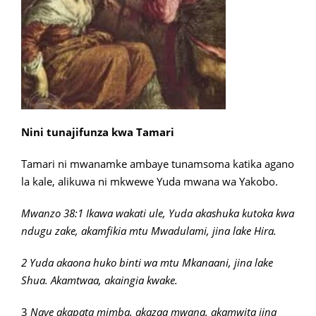
Nini tunajifunza kwa Tamari
Tamari ni mwanamke ambaye tunamsoma katika agano
la kale, alikuwa ni mkwewe Yuda mwana wa Yakobo.
Mwanzo 38:1 Ikawa wakati ule, Yuda akashuka kutoka kwa
ndugu zake, akamfikia mtu Mwadulami, jina lake Hira.
2 Yuda akaona huko binti wa mtu Mkanaani, jina lake
Shua. Akamtwaa, akaingia kwake.
3
Naye akapata mimba, akazaa mwana, akamwita jina