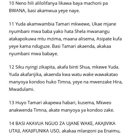
10 Neno hili alilolifanya likawa baya machoni pa
BWANA, basi akamwua yeye naye.
11 Yuda akamwambia Tamari mkwewe, Ukae mjane
nyumbani mwa baba yako hata Shela mwanangu
atakapokuwa mtu mzima, maana alisema, Asipate kufa
yeye kama nduguze. Basi Tamari akaenda, akakaa
nyumbani mwa babaye.
12 Siku nyingi zikapita, akafa binti Shua, mkewe Yuda.
Yuda akafarijika, akaenda kwa watu wake wawakatao
manyoya kondoo huko Timna, yeye na mwenzake Hira,
Mwadulami.
13 Huyo Tamari akapewa habari, kusema, Mkweo
anakwenda Timna, akate manyoya ya kondoo zake.
14 BASI AKAVUA NGUO ZA UJANE WAKE, AKAJIVIKA
UTAJI, AKAJIFUNIKA USO, akakaa mlangoni pa Enaimu,