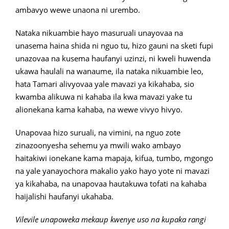
ambavyo wewe unaona ni urembo.
Nataka nikuambie hayo masuruali unayovaa na
unasema haina shida ni nguo tu, hizo gauni na sketi fupi
unazovaa na kusema haufanyi uzinzi, ni kweli huwenda
ukawa haulali na wanaume, ila nataka nikuambie leo,
hata Tamari alivyovaa yale mavazi ya kikahaba, sio
kwamba alikuwa ni kahaba ila kwa mavazi yake tu
alionekana kama kahaba, na wewe vivyo hivyo.
Unapovaa hizo suruali, na vimini, na nguo zote
zinazoonyesha sehemu ya mwili wako ambayo
haitakiwi ionekane kama mapaja, kifua, tumbo, mgongo
na yale yanayochora makalio yako hayo yote ni mavazi
ya kikahaba, na unapovaa hautakuwa tofati na kahaba
haijalishi haufanyi ukahaba.
Vilevile unapoweka mekaup kwenye uso na kupaka rangi