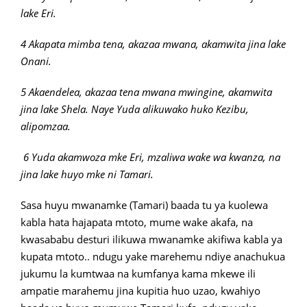
lake Eri.
4 Akapata mimba tena, akazaa mwana, akamwita jina lake
Onani.
5 Akaendelea, akazaa tena mwana mwingine, akamwita
jina lake Shela. Naye Yuda alikuwako huko Kezibu,
alipomzaa.
6 Yuda akamwoza mke Eri, mzaliwa wake wa kwanza, na
jina lake huyo mke ni Tamari.
Sasa huyu mwanamke (Tamari) baada tu ya kuolewa
kabla hata hajapata mtoto, mume wake akafa, na
kwasababu desturi ilikuwa mwanamke akifiwa kabla ya
kupata mtoto.. ndugu yake marehemu ndiye anachukua
jukumu la kumtwaa na kumfanya kama mkewe ili
ampatie marahemu jina kupitia huo uzao, kwahiyo