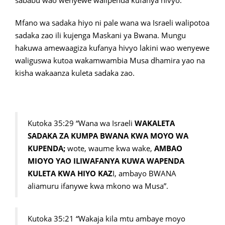
sababu wao wenyewe walipenda kufanya hivyo.
Mfano wa sadaka hiyo ni pale wana wa Israeli walipotoa
sadaka zao ili kujenga Maskani ya Bwana. Mungu
hakuwa amewaagiza kufanya hivyo lakini wao wenyewe
waliguswa kutoa wakamwambia Musa dhamira yao na
kisha wakaanza kuleta sadaka zao.
Kutoka 35:29 “Wana wa Israeli
WAKALETA
SADAKA ZA KUMPA BWANA KWA MOYO WA
KUPENDA;
wote, waume kwa wake,
AMBAO
MIOYO YAO ILIWAFANYA KUWA WAPENDA
KULETA KWA HIYO KAZ
I, ambayo BWANA
aliamuru ifanywe kwa mkono wa Musa”.
Kutoka 35:21 “Wakaja kila mtu ambaye moyo