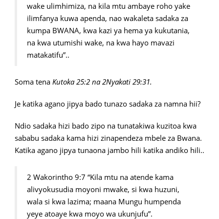
wake ulimhimiza, na kila mtu ambaye roho yake
ilimfanya kuwa apenda, nao wakaleta sadaka za
kumpa BWANA, kwa kazi ya hema ya kukutania,
na kwa utumishi wake, na kwa hayo mavazi
matakatifu”..
Soma tena
Kutoka 25:2 na 2Nyakati 29:31.
Je katika agano jipya bado tunazo sadaka za namna hii?
Ndio sadaka hizi bado zipo na tunatakiwa kuzitoa kwa
sababu sadaka kama hizi zinapendeza mbele za Bwana.
Katika agano jipya tunaona jambo hili katika andiko hili..
2 Wakorintho 9:7 “Kila mtu na atende kama
alivyokusudia moyoni mwake, si kwa huzuni,
wala si kwa lazima; maana Mungu humpenda
yeye atoaye kwa moyo wa ukunjufu”.