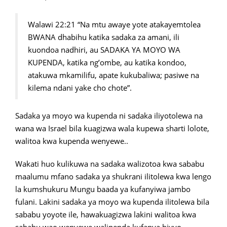
Walawi 22:21 “Na mtu awaye yote atakayemtolea
BWANA dhabihu katika sadaka za amani, ili
kuondoa nadhiri, au SADAKA YA MOYO WA
KUPENDA, katika ng’ombe, au katika kondoo,
atakuwa mkamilifu, apate kukubaliwa; pasiwe na
kilema ndani yake cho chote”.
Sadaka ya moyo wa kupenda ni sadaka iliyotolewa na
wana wa Israel bila kuagizwa wala kupewa sharti lolote,
walitoa kwa kupenda wenyewe..
Wakati huo kulikuwa na sadaka walizotoa kwa sababu
maalumu mfano sadaka ya shukrani ilitolewa kwa lengo
la kumshukuru Mungu baada ya kufanyiwa jambo
fulani. Lakini sadaka ya moyo wa kupenda ilitolewa bila
sababu yoyote ile, hawakuagizwa lakini walitoa kwa