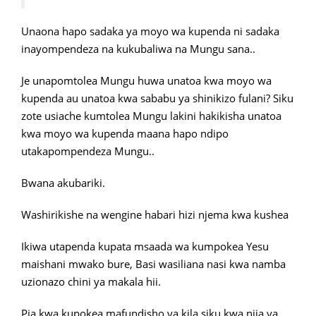
Unaona hapo sadaka ya moyo wa kupenda ni sadaka
inayompendeza na kukubaliwa na Mungu sana..
Je unapomtolea Mungu huwa unatoa kwa moyo wa
kupenda au unatoa kwa sababu ya shinikizo fulani? Siku
zote usiache kumtolea Mungu lakini hakikisha unatoa
kwa moyo wa kupenda maana hapo ndipo
utakapompendeza Mungu..
Bwana akubariki.
Washirikishe na wengine habari hizi njema kwa kushea
Ikiwa utapenda kupata msaada wa kumpokea Yesu
maishani mwako bure, Basi wasiliana nasi kwa namba
uzionazo chini ya makala hii.
Pia kwa kupokea mafundisho ya kila siku kwa njia ya