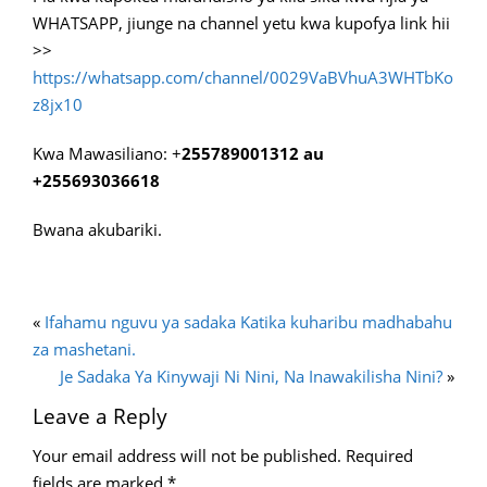
WHATSAPP, jiunge na channel yetu kwa kupofya link hii
>>
https://whatsapp.com/channel/0029VaBVhuA3WHTbKo
z8jx10
Kwa Mawasiliano: +
255789001312 au
+255693036618
Bwana akubariki.
«
Ifahamu nguvu ya sadaka Katika kuharibu madhabahu
za mashetani.
Je Sadaka Ya Kinywaji Ni Nini, Na Inawakilisha Nini?
»
Leave a Reply
Your email address will not be published.
Required
fields are marked
*