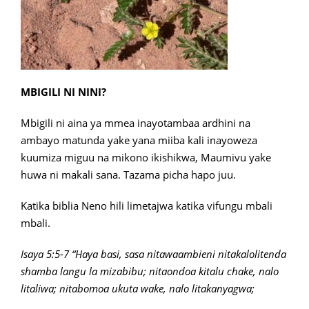
MBIGILI NI NINI?
Mbigili ni aina ya mmea inayotambaa ardhini na
ambayo matunda yake yana miiba kali inayoweza
kuumiza miguu na mikono ikishikwa, Maumivu yake
huwa ni makali sana. Tazama picha hapo juu.
Katika biblia Neno hili limetajwa katika vifungu mbali
mbali.
Isaya 5:5-7 “Haya basi, sasa nitawaambieni nitakalolitenda
shamba langu la mizabibu; nitaondoa kitalu chake, nalo
litaliwa; nitabomoa ukuta wake, nalo litakanyagwa;