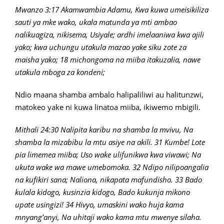
Mwanzo 3:17 Akamwambia Adamu, Kwa kuwa umeisikiliza
sauti ya mke wako, ukala matunda ya mti ambao
nalikuagiza, nikisema, Usiyale; ardhi imelaaniwa kwa ajili
yako; kwa uchungu utakula mazao yake siku zote za
maisha yako; 18 michongoma na miiba itakuzalia, nawe
utakula mboga za kondeni;
Ndio maana shamba ambalo halipaliliwi au halitunzwi,
matokeo yake ni kuwa linatoa miiba, ikiwemo mbigili.
Mithali 24:30 Nalipita karibu na shamba la mvivu, Na
shamba la mizabibu la mtu asiye na akili. 31 Kumbe! Lote
pia limemea miiba; Uso wake ulifunikwa kwa viwawi; Na
ukuta wake wa mawe umebomoka. 32 Ndipo nilipoangalia
na kufikiri sana; Naliona, nikapata mafundisho. 33 Bado
kulala kidogo, kusinzia kidogo, Bado kukunja mikono
upate usingizi! 34 Hivyo, umaskini wako huja kama
mnyang’anyi, Na uhitaji wako kama mtu mwenye silaha.