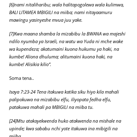
[6]nami nitaliharibu; wala halitapogolewa wala kulimwa,
BALI LITAMEA MBIGILI na miiba; nami nitayaamuru
mawingu yasinyeshe mvua juu yake.
[7]Kwa maana shamba la mizabibu la BWANA wa majeshi
ndilo nyumba ya Israeli, na watu wa Yuda ni mche wake
wa kupendeza; akatumaini kuona hukumu ya haki, na
kumbe! Aliona dhuluma; alitumaini kuona haki, na
kumbe! Alisikia kilio”.
Soma tena..
Isaya 7:23-24 Tena itakuwa katika siku hiyo kila mahali
palipokuwa na mizabibu elfu, iliyopata fedha elfu,
patakuwa mahali pa MBIGILI na miiba tu.
[24]Mtu atakayekwenda huko atakwenda na mishale na
upinde; kwa sababu nchi yote itakuwa ina mibigili na
miiba.