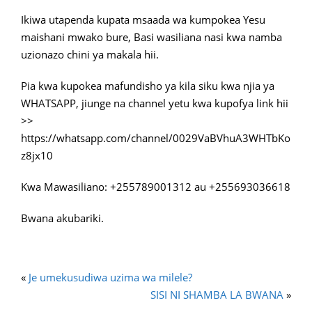
Ikiwa utapenda kupata msaada wa kumpokea Yesu
maishani mwako bure, Basi wasiliana nasi kwa namba
uzionazo chini ya makala hii.
Pia kwa kupokea mafundisho ya kila siku kwa njia ya
WHATSAPP, jiunge na channel yetu kwa kupofya link hii
>>
https://whatsapp.com/channel/0029VaBVhuA3WHTbKo
z8jx10
Kwa Mawasiliano: +255789001312 au +255693036618
Bwana akubariki.
«
Je umekusudiwa uzima wa milele?
SISI NI SHAMBA LA BWANA
»