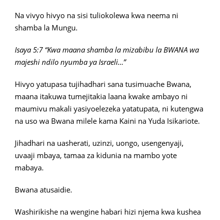
Na vivyo hivyo na sisi tuliokolewa kwa neema ni
shamba la Mungu.
Isaya 5:7 “Kwa maana shamba la mizabibu la BWANA wa
majeshi ndilo nyumba ya Israeli…”
Hivyo yatupasa tujihadhari sana tusimuache Bwana,
maana itakuwa tumejitakia laana kwake ambayo ni
maumivu makali yasiyoelezeka yatatupata, ni kutengwa
na uso wa Bwana milele kama Kaini na Yuda Isikariote.
Jihadhari na uasherati, uzinzi, uongo, usengenyaji,
uvaaji mbaya, tamaa za kidunia na mambo yote
mabaya.
Bwana atusaidie.
Washirikishe na wengine habari hizi njema kwa kushea