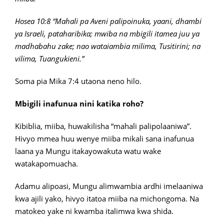
Hosea 10:8 “Mahali pa Aveni palipoinuka, yaani, dhambi
ya Israeli, pataharibika; mwiba na mbigili itamea juu ya
madhabahu zake; nao wataiambia milima, Tusitirini; na
vilima, Tuangukieni.”
Soma pia Mika 7:4 utaona neno hilo.
Mbigili inafunua nini katika roho?
Kibiblia, miiba, huwakilisha “mahali palipolaaniwa”.
Hivyo mmea huu wenye miiba mikali sana inafunua
laana ya Mungu itakayowakuta watu wake
watakapomuacha.
Adamu alipoasi, Mungu alimwambia ardhi imelaaniwa
kwa ajili yako, hivyo itatoa miiba na michongoma. Na
matokeo yake ni kwamba italimwa kwa shida.