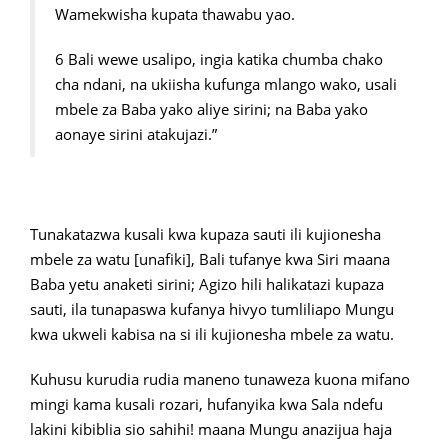
Wamekwisha kupata thawabu yao.
6 Bali wewe usalipo, ingia katika chumba chako
cha ndani, na ukiisha kufunga mlango wako, usali
mbele za Baba yako aliye sirini; na Baba yako
aonaye sirini atakujazi.”
Tunakatazwa kusali kwa kupaza sauti ili kujionesha
mbele za watu [unafiki], Bali tufanye kwa Siri maana
Baba yetu anaketi sirini; Agizo hili halikatazi kupaza
sauti, ila tunapaswa kufanya hivyo tumliliapo Mungu
kwa ukweli kabisa na si ili kujionesha mbele za watu.
Kuhusu kurudia rudia maneno tunaweza kuona mifano
mingi kama kusali rozari, hufanyika kwa Sala ndefu
lakini kibiblia sio sahihi! maana Mungu anazijua haja