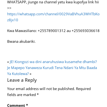
WHATSAPP, jiunge na channel yetu kwa kupofya link hii
>>
https://whatsapp.com/channel/0029VaBVhuA3WHTbKo
z8jx10
Kwa Mawasiliano: +255789001312 au +255693036618
Bwana akubariki.
«
JE! Kiongozi wa dini anaruhusiwa kusamehe dhambi?
Je Mapepo Yanaweza Kurudi Tena Ndani Ya Mtu Baada
Ya Kutolewa?
»
Leave a Reply
Your email address will not be published.
Required
fields are marked
*
Comment
*