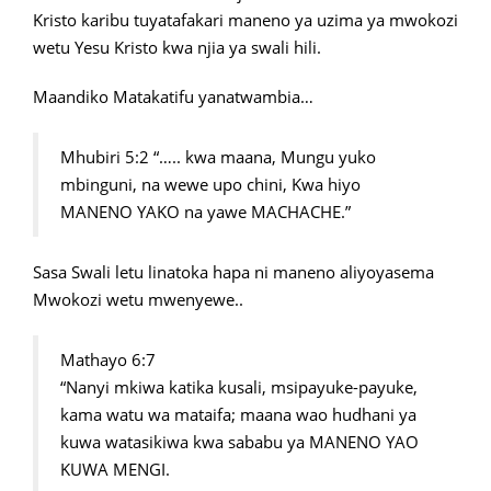
Kristo karibu tuyatafakari maneno ya uzima ya mwokozi
wetu Yesu Kristo kwa njia ya swali hili.
Maandiko Matakatifu yanatwambia…
Mhubiri 5:2 “….. kwa maana, Mungu yuko
mbinguni, na wewe upo chini, Kwa hiyo
MANENO YAKO na yawe MACHACHE.”
Sasa Swali letu linatoka hapa ni maneno aliyoyasema
Mwokozi wetu mwenyewe..
Mathayo 6:7
“Nanyi mkiwa katika kusali, msipayuke-payuke,
kama watu wa mataifa; maana wao hudhani ya
kuwa watasikiwa kwa sababu ya MANENO YAO
KUWA MENGI.