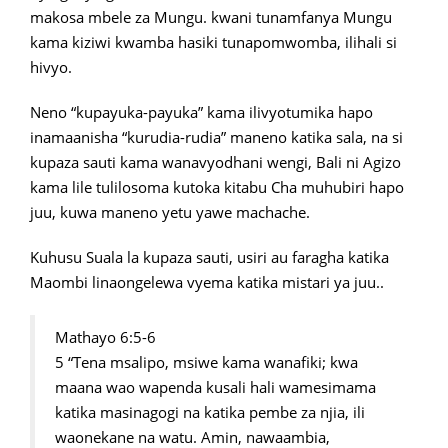
makosa mbele za Mungu. kwani tunamfanya Mungu
kama kiziwi kwamba hasiki tunapomwomba, ilihali si
hivyo.
Neno “kupayuka-payuka” kama ilivyotumika hapo
inamaanisha “kurudia-rudia” maneno katika sala, na si
kupaza sauti kama wanavyodhani wengi, Bali ni Agizo
kama lile tulilosoma kutoka kitabu Cha muhubiri hapo
juu, kuwa maneno yetu yawe machache.
Kuhusu Suala la kupaza sauti, usiri au faragha katika
Maombi linaongelewa vyema katika mistari ya juu..
Mathayo 6:5-6
5 “Tena msalipo, msiwe kama wanafiki; kwa
maana wao wapenda kusali hali wamesimama
katika masinagogi na katika pembe za njia, ili
waonekane na watu. Amin, nawaambia,