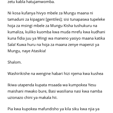
zetu kabla hatujamwomba.
Ni kosa kufanya hivyo mbele za Mungu maana ni
tamaduni za kipagani [gentiles]; sisi tunapaswa tupeleke
hoja za msingi mbele za Mungu Kisha tushukuru na
kumaliza, kuliko kuomba kwa muda mrefu kwa kudhani
kuna fidia juu ya Wingi wa maneno yasiyo maana katika
Sala! Kuwa huru na hoja za maana zenye mapenzi ya
Mungu, naye Atasikia!
Shalom.
Washirikishe na wengine habari hizi njema kwa kushea
Ikiwa utapenda kupata msaada wa kumpokea Yesu
maishani mwako bure, Basi wasiliana nasi kwa namba
uzionazo chini ya makala hii.
Pia kwa kupokea mafundisho ya kila siku kwa njia ya