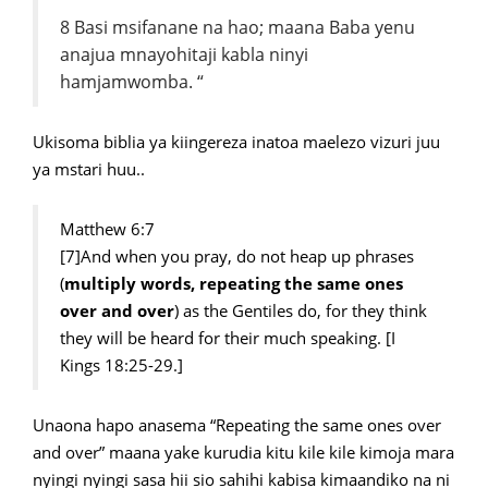
8 Basi msifanane na hao; maana Baba yenu
anajua mnayohitaji kabla ninyi
hamjamwomba. “
Ukisoma biblia ya kiingereza inatoa maelezo vizuri juu
ya mstari huu..
Matthew 6:7
[7]And when you pray, do not heap up phrases
(
multiply words, repeating the same ones
over and over
) as the Gentiles do, for they think
they will be heard for their much speaking. [I
Kings 18:25-29.]
Unaona hapo anasema “Repeating the same ones over
and over” maana yake kurudia kitu kile kile kimoja mara
nyingi nyingi sasa hii sio sahihi kabisa kimaandiko na ni