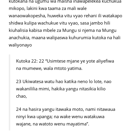
kutokana na ugumu wa maisha inawapelekea kuchukua
mikopo, lakini kwa taama za mali wale
wanaowakopesha, huweka vitu vyao rehani ili watakapo
shidwa kulipa wachukue vitu vyao, sasa jambo hili
kiuhalisia kabisa mbele za Mungu si njema na Mungu
anachukia, maana walipaswa kuhurumia kutoka na hali
waliyonayo
Kutoka 22: 22 “Usimtese mjane ye yote aliyefiwa
na mumewe, wala mtoto yatima.
23 Ukiwatesa watu hao katika neno lo lote, nao
wakanililia mimi, hakika yangu nitasikia kilio
chao,
24 na hasira yangu itawaka moto, nami nitawaua
ninyi kwa upanga; na wake wenu watakuwa
wajane, na watoto wenu mayatima”.