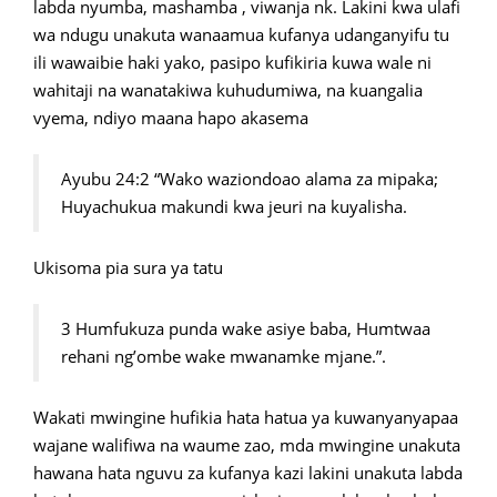
labda nyumba, mashamba , viwanja nk. Lakini kwa ulafi
wa ndugu unakuta wanaamua kufanya udanganyifu tu
ili wawaibie haki yako, pasipo kufikiria kuwa wale ni
wahitaji na wanatakiwa kuhudumiwa, na kuangalia
vyema, ndiyo maana hapo akasema
Ayubu 24:2 “Wako waziondoao alama za mipaka;
Huyachukua makundi kwa jeuri na kuyalisha.
Ukisoma pia sura ya tatu
3 Humfukuza punda wake asiye baba, Humtwaa
rehani ng’ombe wake mwanamke mjane.”.
Wakati mwingine hufikia hata hatua ya kuwanyanyapaa
wajane walifiwa na waume zao, mda mwingine unakuta
hawana hata nguvu za kufanya kazi lakini unakuta labda