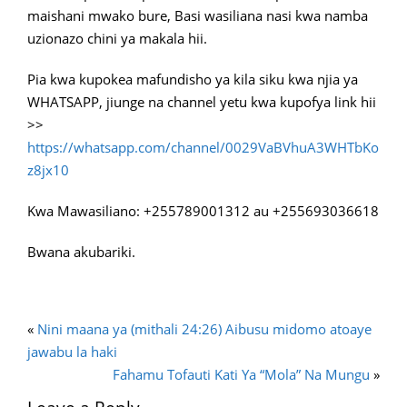
maishani mwako bure, Basi wasiliana nasi kwa namba
uzionazo chini ya makala hii.
Pia kwa kupokea mafundisho ya kila siku kwa njia ya
WHATSAPP, jiunge na channel yetu kwa kupofya link hii
>>
https://whatsapp.com/channel/0029VaBVhuA3WHTbKo
z8jx10
Kwa Mawasiliano: +255789001312 au +255693036618
Bwana akubariki.
«
Nini maana ya (mithali 24:26) Aibusu midomo atoaye
jawabu la haki
Fahamu Tofauti Kati Ya “Mola” Na Mungu
»