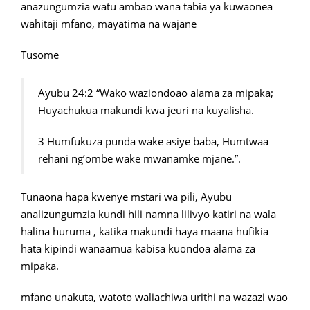
anazungumzia watu ambao wana tabia ya kuwaonea
wahitaji mfano, mayatima na wajane
Tusome
Ayubu 24:2 “Wako waziondoao alama za mipaka;
Huyachukua makundi kwa jeuri na kuyalisha.
3 Humfukuza punda wake asiye baba, Humtwaa
rehani ng’ombe wake mwanamke mjane.”.
Tunaona hapa kwenye mstari wa pili, Ayubu
analizungumzia kundi hili namna lilivyo katiri na wala
halina huruma , katika makundi haya maana hufikia
hata kipindi wanaamua kabisa kuondoa alama za
mipaka.
mfano unakuta, watoto waliachiwa urithi na wazazi wao