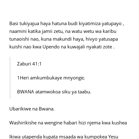
Basi tukiyajua haya hatuna budi kiyatimiza yatupayo ,
naamini katika jamii zetu, na watu wetu wa karibu
tunaoishi nao, kuna makundi haya, hivyo yatusapa
kuishi nao kwa Upendo na kuwajali nyakati zote .
Zaburi 41:1
1Heri amkumbukaye mnyonge;
BWANA atamwokoa siku ya taabu.
Ubarikiwe na Bwana.
Washirikishe na wengine habari hizi njema kwa kushea
Ikiwa utapenda kupata msaada wa kumpokea Yesu