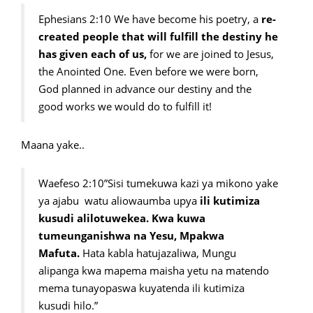
Ephesians 2:10 We have become his poetry, a
re-
created people that will fulfill the destiny he
has given each of us,
for we are joined to Jesus,
the Anointed One. Even before we were born,
God planned in advance our destiny and the
good works we would do to fulfill it!
Maana yake..
Waefeso 2:10”Sisi tumekuwa kazi ya mikono yake
ya ajabu watu aliowaumba upya
ili kutimiza
kusudi alilotuwekea. Kwa kuwa
tumeunganishwa na Yesu, Mpakwa
Mafuta.
Hata kabla hatujazaliwa, Mungu
alipanga kwa mapema maisha yetu na matendo
mema tunayopaswa kuyatenda ili kutimiza
kusudi hilo.”