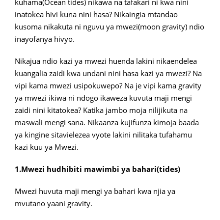
kuhama(Ocean tides) nikawa na tafakari ni kwa nini
inatokea hivi kuna nini hasa? Nikaingia mtandao
kusoma nikakuta ni nguvu ya mwezi(moon gravity) ndio
inayofanya hivyo.
Nikajua ndio kazi ya mwezi huenda lakini nikaendelea
kuangalia zaidi kwa undani nini hasa kazi ya mwezi? Na
vipi kama mwezi usipokuwepo? Na je vipi kama gravity
ya mwezi ikiwa ni ndogo ikaweza kuvuta maji mengi
zaidi nini kitatokea? Katika jambo moja nilijikuta na
maswali mengi sana. Nikaanza kujifunza kimoja baada
ya kingine sitavielezea vyote lakini nilitaka tufahamu
kazi kuu ya Mwezi.
1.Mwezi hudhibiti mawimbi ya bahari(tides)
Mwezi huvuta maji mengi ya bahari kwa njia ya
mvutano yaani gravity.