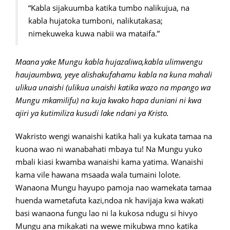
“Kabla sijakuumba katika tumbo nalikujua, na
kabla hujatoka tumboni, nalikutakasa;
nimekuweka kuwa nabii wa mataifa.”
Maana yake Mungu kabla hujazaliwa,kabla ulimwengu
haujaumbwa, yeye alishakufahamu kabla na kuna mahali
ulikua unaishi (ulikua unaishi katika wazo na mpango wa
Mungu mkamilifu) na kuja kwako hapa duniani ni kwa
ajiri ya kutimiliza kusudi lake ndani ya Kristo.
Wakristo wengi wanaishi katika hali ya kukata tamaa na
kuona wao ni wanabahati mbaya tu! Na Mungu yuko
mbali kiasi kwamba wanaishi kama yatima. Wanaishi
kama vile hawana msaada wala tumaini lolote.
Wanaona Mungu hayupo pamoja nao wamekata tamaa
huenda wametafuta kazi,ndoa nk havijaja kwa wakati
basi wanaona fungu lao ni la kukosa ndugu si hivyo
Mungu ana mikakati na wewe mikubwa mno katika