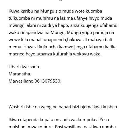
Kuwa karibu na Mungu sio muda wote kuomba
tu(kuomba ni muhimu na lazima ufanye hivyo muda
mwingi) lakini ni zaidi ya hapo, anza kuujenga ufahamu
wako unapendwa na Mungu, Mungu yupo pamoja na
wewe kila mahali unapoenda,hakuwazii mabaya bali
mema. Hawezi kukuacha kamwe jenga ufahamu katika
maeneo hayo utaanza kufurahia wokovu wako.
Ubarikiwe sana.
Maranatha.
Mawasiliano:0613079530.
Washirikishe na wengine habari hizi njema kwa kushea
Ikiwa utapenda kupata msaada wa kumpokea Yesu
maishani mwako bure, Basi wasiliana nasi kwa namba