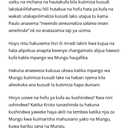
usiku na mchana na hautakufa bila kutimiza kusudi
lako(ukilifahamu hili hutakua na hofu hata ya kufa na
wakati utakapolimaliza kusudi lako utajua tu kama
Paulo anasema “
mwendo ameumaliza salama imani
ameilinda” nk na
anatazamia taji ya uzima.
Huyu mtu hakusema hivi ili mradi lakini kwa kujua na
hata alipokua anapita kwenye changamoto alijua hawezi
kufa kabla mpango wa Mungu haujafika.
Hakuna anaeweza kukuua ukiwa katika mpango wa
Mungu kutimiza kusudi lake na habari njema kila
alieokoka ana kusudi la kutimiza hapa duniani.
Hivyo usiwe na hofu ya kufa au kushindwa? Kwa nini
ushindwe? Katika Kristo tunashinda tu hakuna
kushindwa yaweke haya akili na tembea katika njia za
Mungu kwa kuimarisha mahusiano yako na Mungu,
kuwa karibu sana na Mungu.