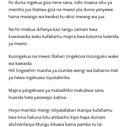
hii dunia ingekua giza nene sana, ndio maana siku ya
mwisho jua litatiwa giza na mwezi pia dunia yenyewe
haina mwanga wa kwake) ku akisi mwang wa jua.
Na hii imekua ikifanya kazi tangu zamani kwa
kuwasaidia watu kufahamu majira kwa kutumia kalenda
ya mwezi.
Kusingekua na mwezi Bahari zingekosa mzunguko wake
wa kawaida.
Hili lingeathiri maisha ya viumbe wengi wa baharini.Hali
ya hewa ingekuwa isiyotabirika.
Majira yangekuwa ya mabadiliko makubwa sana
huenda hata yasiwepo kabisa.
Hivyo mambo mengi niliyatafakari ikanipa kufahamu
kwa kina hakuna kitu ambacho kipo hapa duniani
alichokifanya Mungu kikawa kama pambo tu la!.