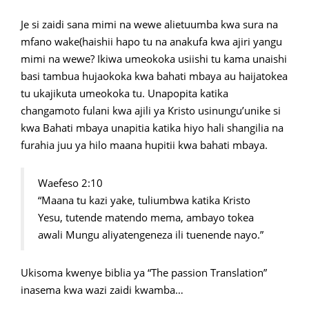
Je si zaidi sana mimi na wewe alietuumba kwa sura na
mfano wake(haishii hapo tu na anakufa kwa ajiri yangu
mimi na wewe? Ikiwa umeokoka usiishi tu kama unaishi
basi tambua hujaokoka kwa bahati mbaya au haijatokea
tu ukajikuta umeokoka tu. Unapopita katika
changamoto fulani kwa ajili ya Kristo usinungu’unike si
kwa Bahati mbaya unapitia katika hiyo hali shangilia na
furahia juu ya hilo maana hupitii kwa bahati mbaya.
Waefeso 2:10
“Maana tu kazi yake, tuliumbwa katika Kristo
Yesu, tutende matendo mema, ambayo tokea
awali Mungu aliyatengeneza ili tuenende nayo.”
Ukisoma kwenye biblia ya “The passion Translation”
inasema kwa wazi zaidi kwamba…