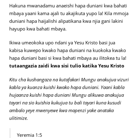
Hakuna mwanadamu anaeishi hapa duniani kwa bahati
mbaya yaani kama ajali tu akajikuta yupo la! Kila mmoja
duniani hapa haijalishi alipatikana kwa njia gani lakini
hayupo kwa bahati mbaya.
Ikiwa umeokoka upo ndani ya Yesu Kristo basi jua
kabisa kuwepo kwako hapa duniani na kuokoka kwako
hapa duniani basi si kwa bahati mbaya au ilitokea tu la!
tutaangazia
zaidi
kwa
sisi
tulio
katika
Yesu
Kristo
Kitu cha kushangaza na kutafakari Mungu anakujua vizuri
kabla ya kuanza kuishi kwako hapa duniani. Yaani kabla
hujaanza kuishi hapa duniani Mungu alikuwa anakujua
tayari na sio kuishia kukujua tu bali tayari kuna kusudi
ambalo yeye mwenyewe kwa mapenzi yake anataka
ulitimize.
Yeremia 1:5