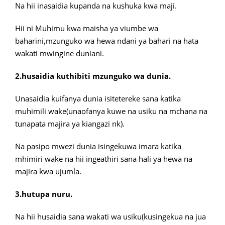
Na hii inasaidia kupanda na kushuka kwa maji.
Hii ni Muhimu kwa maisha ya viumbe wa
baharini,mzunguko wa hewa ndani ya bahari na hata
wakati mwingine duniani.
2.husaidia kuthibiti mzunguko wa dunia.
Unasaidia kuifanya dunia isitetereke sana katika
muhimili wake(unaofanya kuwe na usiku na mchana na
tunapata majira ya kiangazi nk).
Na pasipo mwezi dunia isingekuwa imara katika
mhimiri wake na hii ingeathiri sana hali ya hewa na
majira kwa ujumla.
3.hutupa nuru.
Na hii husaidia sana wakati wa usiku(kusingekua na jua