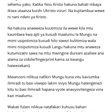
sehemu yako. Katika Yesu Kristo hakuna bahati mbaya
ikiwa utaanza kuishi Ukristo vizuri. Na kujitambua wewe
ni nani ndani ya Kristo.
Na hakuna anaeweza kuutimiza ila wewe kila mtu
kaumbwa kwa ajili ya kusudi maalumu la Mungu na
mimi usipotimiza kusudi hilo siwezi kulitimiza wala
mimi nisipotimiza kusudi Langu hakuna mtu anaweza
kutumiza(ni sawa na mtu mwingine duniani azaliwe ana
alama za vidole/fingerprint kama za kwangu
haiwezekani).
Mwanzoni nilikua nafikiri Mungu kuna vitu kaviumba
ilimradi tu basi viwepo lakini sivyo Mungu hatengenezi
kitu tu basi ilimradi hapana vyote anavyovitengeza vina
kazi maalumu.
Wakati fulani nilikua natafakari kuhusu bahari