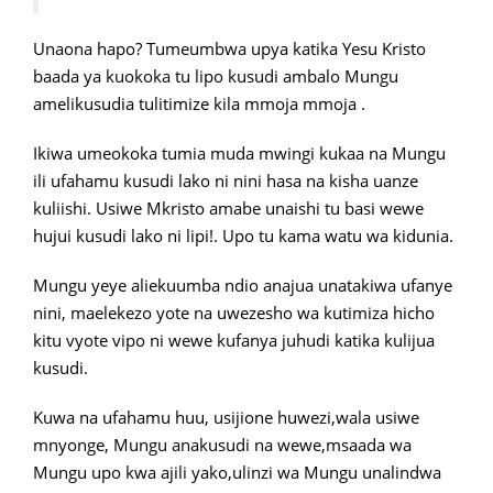
Unaona hapo? Tumeumbwa upya katika Yesu Kristo
baada ya kuokoka tu lipo kusudi ambalo Mungu
amelikusudia tulitimize kila mmoja mmoja .
Ikiwa umeokoka tumia muda mwingi kukaa na Mungu
ili ufahamu kusudi lako ni nini hasa na kisha uanze
kuliishi. Usiwe Mkristo amabe unaishi tu basi wewe
hujui kusudi lako ni lipi!. Upo tu kama watu wa kidunia.
Mungu yeye aliekuumba ndio anajua unatakiwa ufanye
nini, maelekezo yote na uwezesho wa kutimiza hicho
kitu vyote vipo ni wewe kufanya juhudi katika kulijua
kusudi.
Kuwa na ufahamu huu, usijione huwezi,wala usiwe
mnyonge, Mungu anakusudi na wewe,msaada wa
Mungu upo kwa ajili yako,ulinzi wa Mungu unalindwa