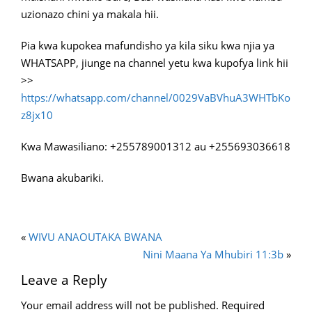
uzionazo chini ya makala hii.
Pia kwa kupokea mafundisho ya kila siku kwa njia ya
WHATSAPP, jiunge na channel yetu kwa kupofya link hii
>>
https://whatsapp.com/channel/0029VaBVhuA3WHTbKo
z8jx10
Kwa Mawasiliano: +255789001312 au +255693036618
Bwana akubariki.
«
WIVU ANAOUTAKA BWANA
Nini Maana Ya Mhubiri 11:3b
»
Leave a Reply
Your email address will not be published.
Required