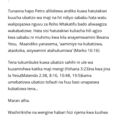
Tunaona hapo Petro alilielewa andiko kuwa hatutakiwi
kuucha ubatizo wa maji na hii ndiyo sababu hata watu
walipojazwa nguvu za Roho Mtakatifu bado aliwaagiza
wakabatizwe. Hata sisi hatutakiwi kuliacha hili agizo
kwa sababu ni muhimu kwa kila anayemwamini Bwana
Yesu, Maandiko yanasema, ‘aaminiye na kubatizwa,
ataokoka, asiyeamini atahukumiwa’ (Marko 16:16)
Tena tukumbuke kuwa ubatizo sahihi ni ule wa
kuzamishwa katika maji mengi (Yohana 3:23)na kwa jina
la Yesu(Matendo 2:38, 8:16, 10:48, 19:5)kama
umebatizwa ubatizo tofauti na huu basi unapaswa
kubatizwa tena…
Maran atha.
Washirikishe na wengine habari hizi njema kwa kushea