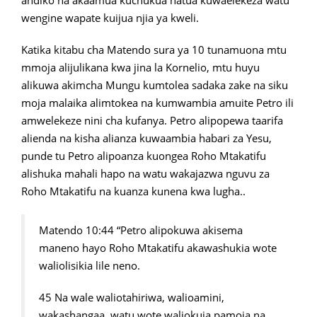
andiko na akaamua kuchukua hatua kuwaelekeza watu
wengine wapate kuijua njia ya kweli.
Katika kitabu cha Matendo sura ya 10 tunamuona mtu
mmoja alijulikana kwa jina la Kornelio, mtu huyu
alikuwa akimcha Mungu kumtolea sadaka zake na siku
moja malaika alimtokea na kumwambia amuite Petro ili
amwelekeze nini cha kufanya. Petro alipopewa taarifa
alienda na kisha alianza kuwaambia habari za Yesu,
punde tu Petro alipoanza kuongea Roho Mtakatifu
alishuka mahali hapo na watu wakajazwa nguvu za
Roho Mtakatifu na kuanza kunena kwa lugha..
Matendo 10:44 “Petro alipokuwa akisema
maneno hayo Roho Mtakatifu akawashukia wote
waliolisikia lile neno.
45 Na wale waliotahiriwa, walioamini,
wakashangaa, watu wote waliokuja pamoja na