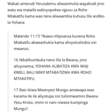
Wakati amerudi Yerusalemu aliwasimulia wayahudi jinsi
watu wa mataifa walivyopokea nguvu za Roho
Mtakatifu kama wao tena aliwaambia kuhusu lile andiko
la Yohana.
Matendo 11:15 “Ikawa nilipoanza kunena Roho
Mtakatifu akawashukia kama alivyotushukia sisi
mwanzo.
16 Nikalikumbuka neno lile la Bwana, jinsi
alivyosema, YOHANA ALIBATIZA KWA MAJI
KWELI, BALI NINYI MTABATIZWA KWA ROHO
MTAKATIFU.
17 Basi ikiwa Mwenyezi Mungu amewapa wao
karama ile ile aliyotupa sisi tuliomwamini Bwana
Yesu Kristo, mimi ni nani niweze kumpinga
Mungu?.