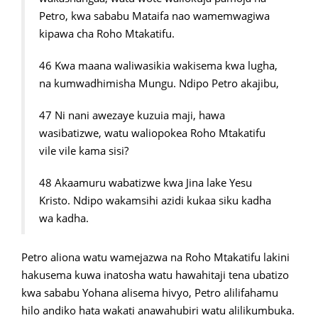
Petro, kwa sababu Mataifa nao wamemwagiwa
kipawa cha Roho Mtakatifu.
46 Kwa maana waliwasikia wakisema kwa lugha,
na kumwadhimisha Mungu. Ndipo Petro akajibu,
47 Ni nani awezaye kuzuia maji, hawa
wasibatizwe, watu waliopokea Roho Mtakatifu
vile vile kama sisi?
48 Akaamuru wabatizwe kwa Jina lake Yesu
Kristo. Ndipo wakamsihi azidi kukaa siku kadha
wa kadha.
Petro aliona watu wamejazwa na Roho Mtakatifu lakini
hakusema kuwa inatosha watu hawahitaji tena ubatizo
kwa sababu Yohana alisema hivyo, Petro alilifahamu
hilo andiko hata wakati anawahubiri watu alilikumbuka.