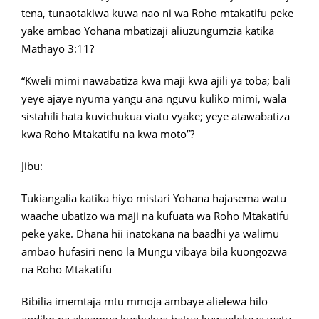
tena, tunaotakiwa kuwa nao ni wa Roho mtakatifu peke
yake ambao Yohana mbatizaji aliuzungumzia katika
Mathayo 3:11?
“Kweli mimi nawabatiza kwa maji kwa ajili ya toba; bali
yeye ajaye nyuma yangu ana nguvu kuliko mimi, wala
sistahili hata kuvichukua viatu vyake; yeye atawabatiza
kwa Roho Mtakatifu na kwa moto”?
Jibu:
Tukiangalia katika hiyo mistari Yohana hajasema watu
waache ubatizo wa maji na kufuata wa Roho Mtakatifu
peke yake. Dhana hii inatokana na baadhi ya walimu
ambao hufasiri neno la Mungu vibaya bila kuongozwa
na Roho Mtakatifu
Bibilia imemtaja mtu mmoja ambaye alielewa hilo