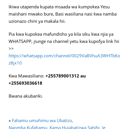
Ikiwa utapenda kupata msaada wa kumpokea Yesu
maishani mwako bure, Basi wasiliana nasi kwa namba
uzionazo chini ya makala hii.
Pia kwa kupokea mafundisho ya kila siku kwa njia ya
WHATSAPP, jiunge na channel yetu kwa kupofya link hii
>>
https://whatsapp.com/channel/0029VaBVhuA3WHTbKo
z8jx10
Kwa Mawasiliano:
+255789001312 au
+255693036618
Bwana akubariki.
«
Fahamu umuhimu wa Ubatizo,
Naomba Kufahamu, Kama Hujabatizwa Sahihi, Je