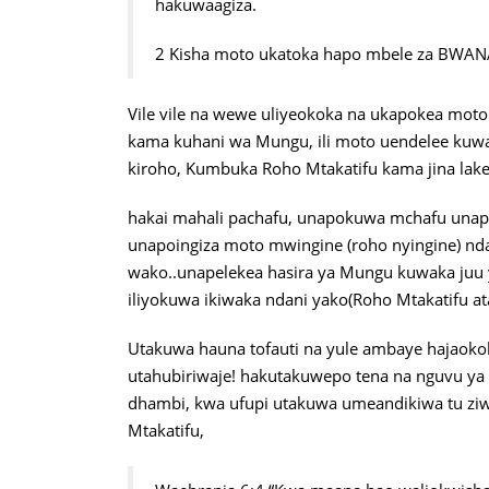
hakuwaagiza.
2 Kisha moto ukatoka hapo mbele za BWAN
Vile vile na wewe uliyeokoka na ukapokea moto (
kama kuhani wa Mungu, ili moto uendelee kuwak
kiroho, Kumbuka Roho Mtakatifu kama jina lake l
hakai mahali pachafu, unapokuwa mchafu unape
unapoingiza moto mwingine (roho nyingine) n
wako..unapelekea hasira ya Mungu kuwaka juu 
iliyokuwa ikiwaka ndani yako(Roho Mtakatifu a
Utakuwa hauna tofauti na yule ambaye hajaokok
utahubiriwaje! hakutakuwepo tena na nguvu ya
dhambi, kwa ufupi utakuwa umeandikiwa tu ziw
Mtakatifu,