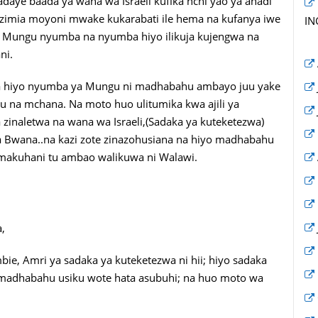
aye baada ya wana wa Israeli kufika nchi yao ya ahadi
azimia moyoni mwake kukarabati ile hema na kufanya iwe
IN
 Mungu nyumba na nyumba hiyo ilikuja kujengwa na
ni.
ya hiyo nyumba ya Mungu ni madhabahu ambayo juu yake
 na mchana. Na moto huo ulitumika kwa ajili ya
zinaletwa na wana wa Israeli,(Sadaka ya kuteketezwa)
a Bwana..na kazi zote zinazohusiana na hiyo madhabahu
makuhani tu ambao walikuwa ni Walawi.
,
e, Amri ya sadaka ya kuteketezwa ni hii; hiyo sadaka
 madhabahu usiku wote hata asubuhi; na huo moto wa