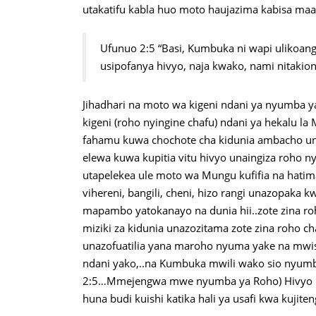
utakatifu kabla huo moto haujazima kabisa ma
Ufunuo 2:5 “Basi, Kumbuka ni wapi ulikoan
usipofanya hivyo, naja kwako, nami nitakion
Jihadhari na moto wa kigeni ndani ya nyumba 
kigeni (roho nyingine chafu) ndani ya hekalu l
fahamu kuwa chochote cha kidunia ambacho u
elewa kuwa kupitia vitu hivyo unaingiza roho 
utapelekea ule moto wa Mungu kufifia na hatimay
vihereni, bangili, cheni, hizo rangi unazopaka k
mapambo yatokanayo na dunia hii..zote zina ro
miziki za kidunia unazozitama zote zina roho 
unazofuatilia yana maroho nyuma yake na mwish
ndani yako,..na Kumbuka mwili wako sio nyumb
2:5…Mmejengwa mwe nyumba ya Roho) Hivyo il
huna budi kuishi katika hali ya usafi kwa kujit