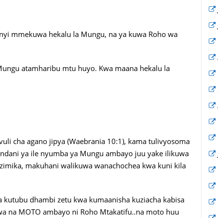
inyi mmekuwa hekalu la Mungu, na ya kuwa Roho wa
 Mungu atamharibu mtu huyo. Kwa maana hekalu la
ivuli cha agano jipya (Waebrania 10:1), kama tulivyosoma
 ndani ya ile nyumba ya Mungu ambayo juu yake ilikuwa
uzimika, makuhani walikuwa wanachochea kwa kuni kila
na kutubu dhambi zetu kwa kumaanisha kuziacha kabisa
kuwa na MOTO ambayo ni Roho Mtakatifu..na moto huu