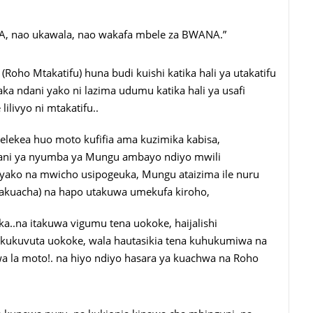
A, nao ukawala, nao wakafa mbele za BWANA.”
Roho Mtakatifu) huna budi kuishi katika hali ya utakatifu
a ndani yako ni lazima udumu katika hali ya usafi
ilivyo ni mtakatifu..
lekea huo moto kufifia ama kuzimika kabisa,
dani ya nyumba ya Mungu ambayo ndiyo mwili
yako na mwicho usipogeuka, Mungu ataizima ile nuru
takuacha) na hapo utakuwa umekufa kiroho,
a..na itakuwa vigumu tena uokoke, haijalishi
 kukuvuta uokoke, wala hautasikia tena kuhukumiwa na
a la moto!. na hiyo ndiyo hasara ya kuachwa na Roho