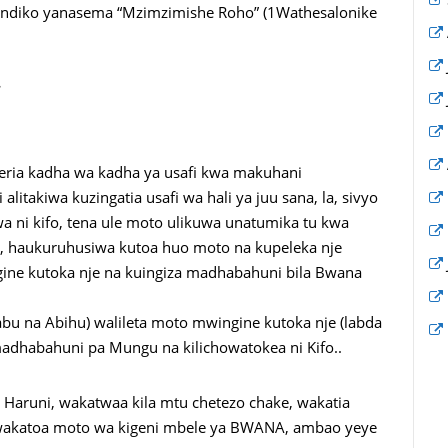
ndiko yanasema “Mzimzimishe Roho” (1Wathesalonike
.
sheria kadha wa kadha ya usafi kwa makuhani
akiwa kuzingatia usafi wa hali ya juu sana, la, sivyo
 ni kifo, tena ule moto ulikuwa unatumika tu kwa
o, haukuruhusiwa kutoa huo moto na kupeleka nje
gine kutoka nje na kuingiza madhabahuni bila Bwana
u na Abihu) walileta moto mwingine kutoka nje (labda
adhabahuni pa Mungu na kilichowatokea ni Kifo..
Haruni, wakatwaa kila mtu chetezo chake, wakatia
 wakatoa moto wa kigeni mbele ya BWANA, ambao yeye