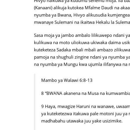
Hivyo haikuwa ya kudumu sehemu moja. Ila baad
(Kanaani) alikuja kutokea Mfalme Daudi na aka
nyumba ya Bwana, Hivyo alikusudia kumjengea
mwanaye Sulemani na ikaitwa Hekalu la Sulema
Sasa moja ya jambo ambalo lilikuwepo ndani 
kulikuwa na moto uliokuwa ukiwaka daima usiku
kuteketeza Sadaka mbali mbali ambazo zilikuwa 
pamoja na shughuli zingine ndani ya nyumba y
na nyumba ya Mungu kwa ujumla ilifanywa na 
Mambo ya Walawi 6:8-13
8 “BWANA akanena na Musa na kumwambia
9 Haya, mwagize Haruni na wanawe, uwaambi
ya kuteketezwa itakuwa pale motoni juu ya
madhabahu utawaka juu yake usizimike.