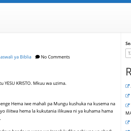
Se
aswali ya Biblia
No Comments
R
wetu YESU KRISTO. Mkuu wa uzima.
 ajenge Hema iwe mahali pa Mungu kushuka na kusema na
yo iliitwa hema la kukutania ilikuwa ni ya kuhama hama
MA
.