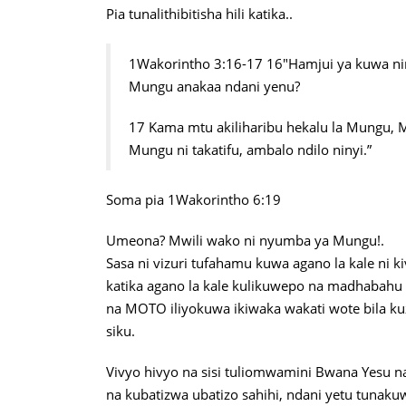
Pia tunalithibitisha hili katika..
1Wakorintho 3:16-17 16″Hamjui ya kuwa n
Mungu anakaa ndani yenu?
17 Kama mtu akiliharibu hekalu la Mungu,
Mungu ni takatifu, ambalo ndilo ninyi.”
Soma pia 1Wakorintho 6:19
Umeona? Mwili wako ni nyumba ya Mungu!.
Sasa ni vizuri tufahamu kuwa agano la kale ni k
katika agano la kale kulikuwepo na madhabahu
na MOTO iliyokuwa ikiwaka wakati wote bila k
siku.
Vivyo hivyo na sisi tuliomwamini Bwana Yesu 
na kubatizwa ubatizo sahihi, ndani yetu tuna