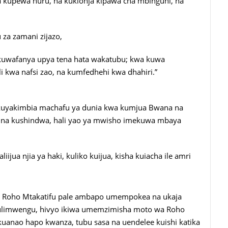
 kupewa nuru, na kukionja kipawa cha mbinguni, na
 za zamani zijazo,
kuwafanya upya tena hata wakatubu; kwa kuwa
kwa nafsi zao, na kumfedhehi kwa dhahiri.”
 kuyakimbia machafu ya dunia kwa kumjua Bwana na
 na kushindwa, hali yao ya mwisho imekuwa mbaya
ua njia ya haki, kuliko kuijua, kisha kuiacha ile amri
a Roho Mtakatifu pale ambapo umempokea na ukaja
 ulimwengu, hivyo ikiwa umemzimisha moto wa Roho
kuanao hapo kwanza, tubu sasa na uendelee kuishi katika