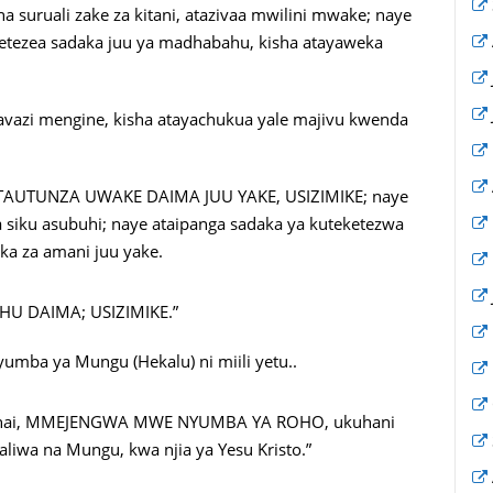
a suruali zake za kitani, atazivaa mwilini mwake; naye
tezea sadaka juu ya madhabahu, kisha atayaweka
avazi mengine, kisha atayachukua yale majivu kwenda
UTUNZA UWAKE DAIMA JUU YAKE, USIZIMIKE; naye
a siku asubuhi; naye ataipanga sadaka ya kuteketezwa
ka za amani juu yake.
 DAIMA; USIZIMIKE.”
umba ya Mungu (Hekalu) ni miili yetu..
iyo hai, MMEJENGWA MWE NYUMBA YA ROHO, ukuhani
liwa na Mungu, kwa njia ya Yesu Kristo.”