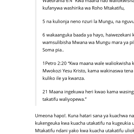
Waebrania 6:4 “Kwa maana hao waliokwisha
kufanywa washirika wa Roho Mtakatifu,
5 na kulionja neno nzuri la Mungu, na nguvu
6 wakaanguka baada ya hayo, haiwezekani 
wamsulibisha Mwana wa Mungu mara ya pili 
Soma pia..
1Petro 2:20 “Kwa maana wale waliokwisha
Mwokozi Yesu Kristo, kama wakinaswa tena
kuliko ile ya kwanza.
21 Maana ingekuwa heri kwao kama wasingaliij
takatifu waliyopewa.”
Umeona hapo!. Kuna hatari sana ya kuachwa n
kukengeuka kwa kuacha utakatifu na kugeukia
Mtakatifu ndani yako kwa kuacha utakatifu ulio