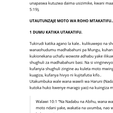
unapaswa kutuzwa daima usizimike, kwani maa
5:19),
UTAUTUNZAJE MOTO WA ROHO MTAKATIFU.
1 DUMU KATIKA UTAKATIFU.
Tukirudi katika agano la kale.. kulikuwepo na 
wanaohudumu madhabahuni pa Mungu, kuhani alit
kukionekana uchafu wowote adhabu yake ilikuwa
shughuli za madhabahuni basi. Na si vinginevy
kufanyia shughuli zingine au kuleta moto mwin
kuagiza, kufanya hivyo ni kujitafutia kifo..
Utakumbuka wale wana wawili wa Haruni (Nadab
kutoka huko kwenye marago yao) na kuingiza m
Walawi 10:1 “Na Nadabu na Abihu, wana wa 
moto ndani yake, wakatia na uvumba, nao