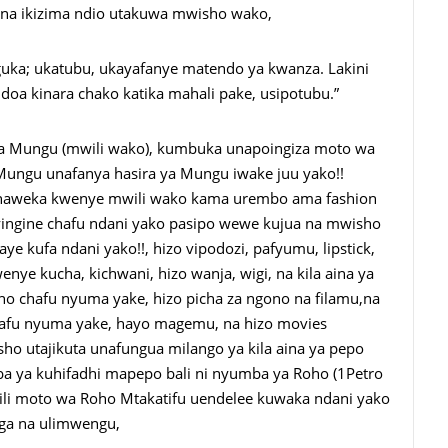
ana ikizima ndio utakuwa mwisho wako,
guka; ukatubu, ukayafanye matendo ya kwanza. Lakini
doa kinara chako katika mahali pake, usipotubu.”
ya Mungu (mwili wako), kumbuka unapoingiza moto wa
a Mungu unafanya hasira ya Mungu iwake juu yako!!
naweka kwenye mwili wako kama urembo ama fashion
nyingine chafu ndani yako pasipo wewe kujua na mwisho
e kufa ndani yako!!, hizo vipodozi, pafyumu, lipstick,
wenye kucha, kichwani, hizo wanja, wigi, na kila aina ya
ho chafu nyuma yake, hizo picha za ngono na filamu,na
chafu nyuma yake, hayo magemu, na hizo movies
o utajikuta unafungua milango ya kila aina ya pepo
a ya kuhifadhi mapepo bali ni nyumba ya Roho (1Petro
i moto wa Roho Mtakatifu uendelee kuwaka ndani yako
enga na ulimwengu,