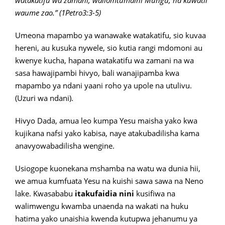
watakatifu wa zamani, waliomtumaini Mungu, na kuwatii
waume zao.” (1Petro3:3-5)
Umeona mapambo ya wanawake watakatifu, sio kuvaa
hereni, au kusuka nywele, sio kutia rangi mdomoni au
kwenye kucha, hapana watakatifu wa zamani na wa
sasa hawajipambi hivyo, bali wanajipamba kwa
mapambo ya ndani yaani roho ya upole na utulivu.
(Uzuri wa ndani).
Hivyo Dada, amua leo kumpa Yesu maisha yako kwa
kujikana nafsi yako kabisa, naye atakubadilisha kama
anavyowabadilisha wengine.
Usiogope kuonekana mshamba na watu wa dunia hii,
we amua kumfuata Yesu na kuishi sawa sawa na Neno
lake. Kwasababu
itakufaidia nini
kusifiwa na
walimwengu kwamba unaenda na wakati na huku
hatima yako unaishia kwenda kutupwa jehanumu ya