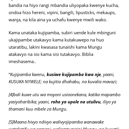
bandia na hiyo rangi mbandia uliyopaka kwenye kucha,
ondoa hizo hereni, vipini, bangili, lipusticks, mekaups,
wanja, na kila aina ya uchafu kwenye mwili wako.
Kama unataka kujipamba, subiri uende kule mbinguni
ukajipambe utakavyo kama kutakuwepo na huo
utaratibu, lakini kwasasa tunaishi kama Mungu
atakavyo na sio kama sisi tutakavyo. Biblia
imeshasema..
“
Kujipamba kwenu,
kusiwe kujipamba kwa nje
, yaani,
KUSUKA NYWELE; na kujitia dhahabu, na kuvalia mavazi;
[4]bali kuwe utu wa moyoni usioonekana, katika mapambo
yasiyoharibika; yaani,
roho ya upole na utulivu
, iliyo ya
thamani kuu mbele za Mungu.
[5]Maana hivyo ndivyo walivyojipamba wanawake