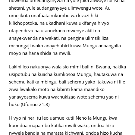
huwenda umedanganywa na yule joka aitwaye ibilisi na
shetani, yule audanganyaye ulimwengu wote. Au
umejikuta unafuata mkumbo wa kizazi hiki
kilichopotoka, na ukadhani kuwa ukifanya hivyo
utapendeza na utaonekana mwenye akili na
anayekwenda na wakati, na pengine ulimsikiliza
mchungaji wako anayehubiri kuwa Mungu anaangalia
moyo na hana shida na mwili.
Lakini leo nakuonya wala sio mimi bali ni Bwana, hakika
usipotubu na kuacha kumkosoa Mungu, hautakuwa na
sehemu katika mbingu, bali sehemu yako itakuwa ni lile
ziwa liwakalo moto na kibiriti kama maandiko
yanavyosema kuwa wachukizao wote sehemu yao ni
huko (Ufunuo 21:8).
Hivyo ni heri tu leo uamue kutii Neno la Mungu kwa
kuondoa mapambo katika mwili wako, ondoa hizo
nywele bandia na marasta kichwani, ondoa hizo kucha