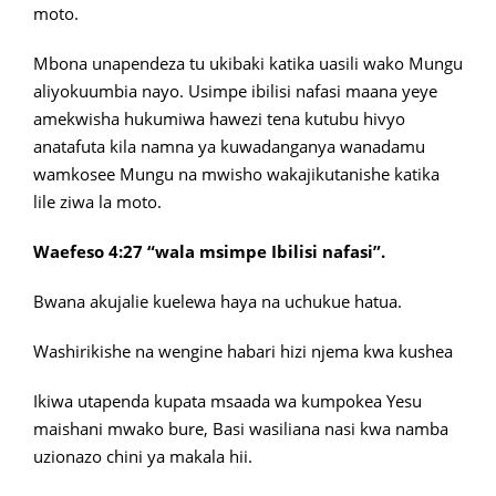
moto.
Mbona unapendeza tu ukibaki katika uasili wako Mungu
aliyokuumbia nayo. Usimpe ibilisi nafasi maana yeye
amekwisha hukumiwa hawezi tena kutubu hivyo
anatafuta kila namna ya kuwadanganya wanadamu
wamkosee Mungu na mwisho wakajikutanishe katika
lile ziwa la moto.
Waefeso 4:27 “wala msimpe Ibilisi nafasi”.
Bwana akujalie kuelewa haya na uchukue hatua.
Washirikishe na wengine habari hizi njema kwa kushea
Ikiwa utapenda kupata msaada wa kumpokea Yesu
maishani mwako bure, Basi wasiliana nasi kwa namba
uzionazo chini ya makala hii.