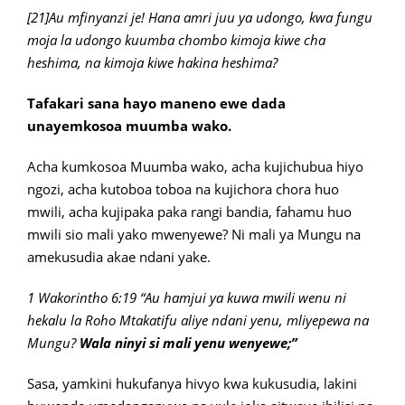
[21]Au mfinyanzi je! Hana amri juu ya udongo, kwa fungu
moja la udongo kuumba chombo kimoja kiwe cha
heshima, na kimoja kiwe hakina heshima?
Tafakari sana hayo maneno ewe dada
unayemkosoa muumba wako.
Acha kumkosoa Muumba wako, acha kujichubua hiyo
ngozi, acha kutoboa toboa na kujichora chora huo
mwili, acha kujipaka paka rangi bandia, fahamu huo
mwili sio mali yako mwenyewe? Ni mali ya Mungu na
amekusudia akae ndani yake.
1 Wakorintho 6:19 “Au hamjui ya kuwa mwili wenu ni
hekalu la Roho Mtakatifu aliye ndani yenu, mliyepewa na
Mungu?
Wala ninyi si mali yenu wenyewe;”
Sasa, yamkini hukufanya hivyo kwa kukusudia, lakini