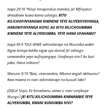
Isaya 29:16 “Ninyi mnapindua mambo; Je! Mfinyanzi
ahesabiwe kuwa kama udongo;
KITU
KILICHOFINYANGWA KIMNENE YEYE ALIYEKIFINYANGA,
HAKUNIFINYANGA HUYU; AU KITU KILICHOUMBWA
KIMNENE YEYE ALIYEKIUMBA, YEYE HANA UFAHAMU?
Isaya 45:9 “OLE WAKE ashindanaye na Muumba wake!
Kigae kimoja katika vigae vya dunia! Je! Udongo
umwambie yeye aufinyangaye; Unafanya nini? Au kazi
yako, Hana mikono?
Warumi 9:19 “Basi, utaniambia, Mbona angali akilaumu?
Kwa maana ni nani ashindanaye na kusudi lake?
[20]La! Sivyo, Ee binadamu; wewe u nani umjibuye
Mungu?
JE! KITU KILICHOUMBWA KIMWAMBIE YEYE
ALIYEKIUMBA, KWANI KUNIUMBA HIVI?