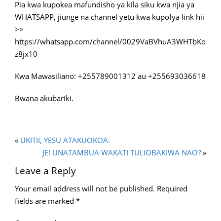
Pia kwa kupokea mafundisho ya kila siku kwa njia ya
WHATSAPP, jiunge na channel yetu kwa kupofya link hii
>>
https://whatsapp.com/channel/0029VaBVhuA3WHTbKo
z8jx10
Kwa Mawasiliano: +255789001312 au +255693036618
Bwana akubariki.
«
UKITII, YESU ATAKUOKOA.
JE! UNATAMBUA WAKATI TULIOBAKIWA NAO?
»
Leave a Reply
Your email address will not be published.
Required
fields are marked
*