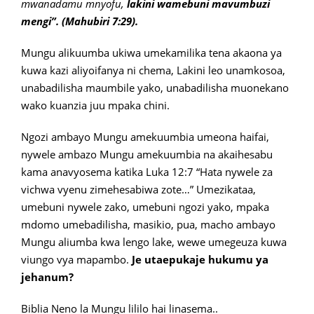
mwanadamu mnyofu,
lakini
wamebuni mavumbuzi
mengi”. (Mahubiri 7:29).
Mungu alikuumba ukiwa umekamilika tena akaona ya
kuwa kazi aliyoifanya ni chema, Lakini leo unamkosoa,
unabadilisha maumbile yako, unabadilisha muonekano
wako kuanzia juu mpaka chini.
Ngozi ambayo Mungu amekuumbia umeona haifai,
nywele ambazo Mungu amekuumbia na akaihesabu
kama anavyosema katika Luka 12:7 “Hata nywele za
vichwa vyenu zimehesabiwa zote…” Umezikataa,
umebuni nywele zako, umebuni ngozi yako, mpaka
mdomo umebadilisha, masikio, pua, macho ambayo
Mungu aliumba kwa lengo lake, wewe umegeuza kuwa
viungo vya mapambo.
Je utaepukaje hukumu ya
jehanum?
Biblia Neno la Mungu lililo hai linasema..