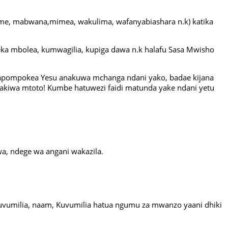
falme, mabwana,mimea, wakulima, wafanyabiashara n.k) katika
ka mbolea, kumwagilia, kupiga dawa n.k halafu Sasa Mwisho
di unapompokea Yesu anakuwa mchanga ndani yako, badae kijana
e akiwa mtoto! Kumbe hatuwezi faidi matunda yake ndani yetu
wa, ndege wa angani wakazila.
a kuvumilia, naam, Kuvumilia hatua ngumu za mwanzo yaani dhiki