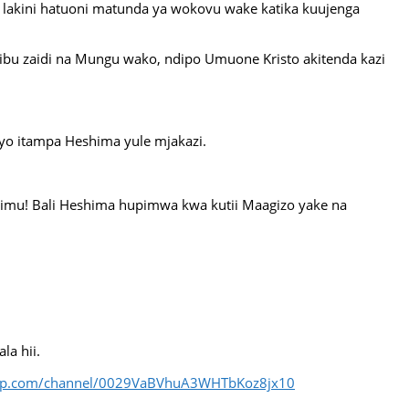
gi lakini hatuoni matunda ya wokovu wake katika kuujenga
bu zaidi na Mungu wako, ndipo Umuone Kristo akitenda kazi
o itampa Heshima yule mjakazi.
imu! Bali Heshima hupimwa kwa kutii Maagizo yake na
a hii.
app.com/channel/0029VaBVhuA3WHTbKoz8jx10