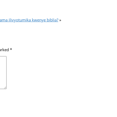
 kama ilivyotumika kwenye biblia?
»
marked
*