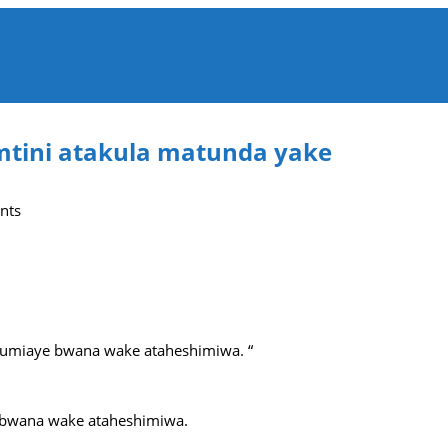
tini atakula matunda yake
nts
dumiaye bwana wake ataheshimiwa. “
 bwana wake ataheshimiwa.