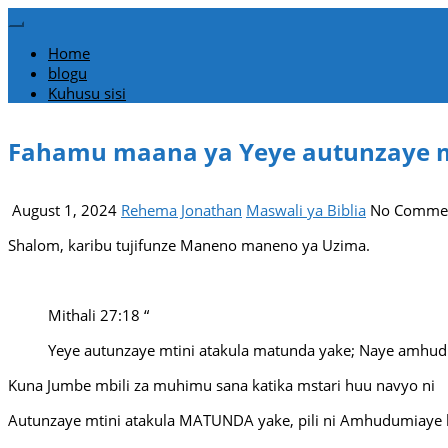
Home
blogu
Kuhusu sisi
Fahamu maana ya Yeye autunzaye m
August 1, 2024
Rehema Jonathan
Maswali ya Biblia
No Comme
Shalom, karibu tujifunze Maneno maneno ya Uzima.
Mithali 27:18
“
Yeye autunzaye mtini atakula matunda yake; Naye amhu
Kuna Jumbe mbili za muhimu sana katika mstari huu navyo ni
Autunzaye mtini atakula MATUNDA yake, pili ni Amhudumiaye