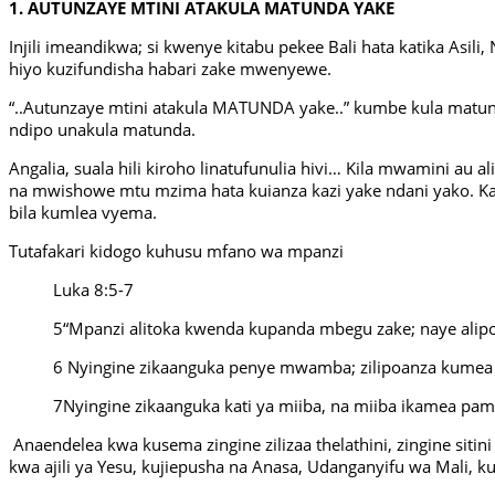
1. AUTUNZAYE MTINI ATAKULA MATUNDA YAKE
Injili imeandikwa; si kwenye kitabu pekee Bali hata katika As
hiyo kuzifundisha habari zake mwenyewe.
“..Autunzaye mtini atakula MATUNDA yake..” kumbe kula matun
ndipo unakula matunda.
Angalia, suala hili kiroho linatufunulia hivi… Kila mwamini a
na mwishowe mtu mzima hata kuianza kazi yake ndani yako. K
bila kumlea vyema.
Tutafakari kidogo kuhusu mfano wa mpanzi
Luka 8:5-7
5
“Mpanzi alitoka kwenda kupanda mbegu zake; naye alipok
6 Nyingine zikaanguka penye mwamba; zilipoanza kumea 
7
Nyingine zikaanguka kati ya miiba, na miiba ikamea pam
Anaendelea kwa kusema zingine zilizaa thelathini, zingine siti
kwa ajili ya Yesu, kujiepusha na Anasa, Udanganyifu wa Mali, 