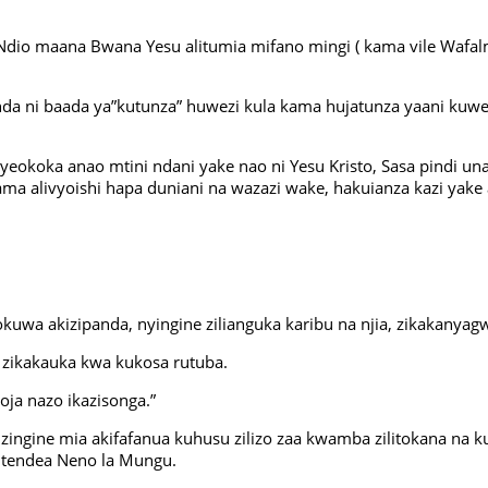
ili, Ndio maana Bwana Yesu alitumia mifano mingi ( kama vile Wa
da ni baada ya”kutunza” huwezi kula kama hujatunza yaani kuwe
u aliyeokoka anao mtini ndani yake nao ni Yesu Kristo, Sasa pin
ama alivyo
i
shi hapa duniani na wazazi wake, hakuianza kazi yak
uwa akizipanda, nyingine zilianguka karibu na njia, zikakanyag
zikakauka kwa kukosa rutuba.
oja nazo ikazisonga.”
ni zingine mia akifafanua kuhusu zilizo zaa kwamba zilitokana n
kutendea Neno la Mungu.