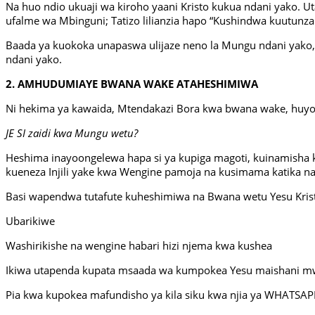
Na huo ndio ukuaji wa kiroho yaani Kristo kukua ndani yako. U
ufalme wa Mbinguni; Tatizo lilianzia hapo “Kushindwa kuutunza
Baada ya kuokoka unapaswa ulijaze neno la Mungu ndani yako,
ndani yako.
2. AMHUDUMIAYE BWANA WAKE ATAHESHIMIWA
Ni hekima ya kawaida, Mtendakazi Bora kwa bwana wake, huy
JE SI zaidi kwa Mungu wetu?
Heshima inayoongelewa hapa si ya kupiga magoti, kuinamisha
kueneza Injili yake kwa Wengine pamoja na kusimama katika n
Basi wapendwa tutafute kuheshimiwa na Bwana wetu Yesu Kris
Ubarikiwe
Washirikishe na wengine habari hizi njema kwa kushea
Ikiwa utapenda kupata msaada wa kumpokea Yesu maishani mwak
Pia kwa kupokea mafundisho ya kila siku kwa njia ya WHATSAPP,