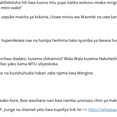
talithibitisha hili kwa kuona mtu yupo katika wokovu miaka min
 mtini wake”
 uepuke maisha ya kidunia, Usiwe mvivu wa Maombi na uwe kari
o hupendezwa nae na humpa heshima hata nyumba ya bwana huy
 kichwa ibadani, kusema shikamoo!! Wala Wala kusema Nakuhesh
afasi yako kama MTU uliyeokoka.
to na kuzishuhudia habari zake njema kwa Wengine.
o bure, Basi wasiliana nasi kwa namba uzionazo chini ya makal
 jiunge na channel yetu kwa kupofya link hii >>
https://whats