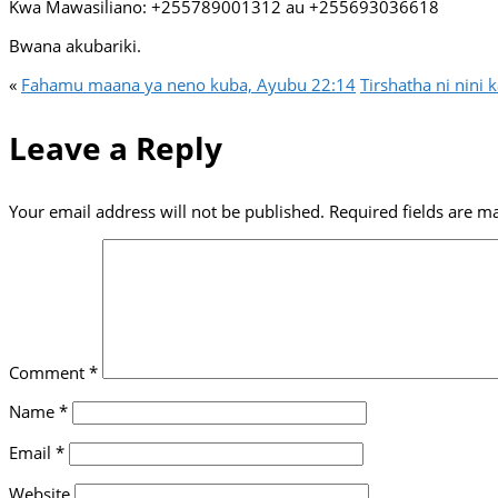
Kwa Mawasiliano: +255789001312 au +255693036618
Bwana akubariki.
«
Fahamu maana ya neno kuba, Ayubu 22:14
Tirshatha ni nini
Leave a Reply
Your email address will not be published.
Required fields are 
Comment
*
Name
*
Email
*
Website