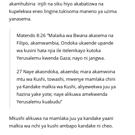
akamhubiria injili na siku hiyo akabatizwa na
kupelekwa eneo lingine.tukisoma maneno ya uzima
yanasema.
Matendo 8:26 “Malaika wa Bwana akasema na
Filipo, akamwambia, Ondoka ukaende upande
wa kusini hata njia ile itelemkayo kutoka
Yerusalemu kwenda Gaza; nayo ni jangwa.
27 Naye akaondoka, akaenda; mara akamwona
mtu wa Kushi, towashi, mwenye mamlaka chini
ya Kandake malkia wa Kushi, aliyewekwa juu ya
hazina yake yote; naye alikuwa amekwenda
Yerusalemu kuabudu”
Mkushi alikuwa na mamlaka juu ya kandake yaani
malkia wa nchi ya kushi ambapo kandake ni cheo.