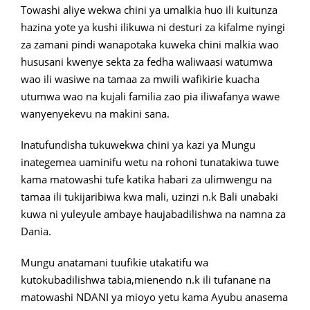
Towashi aliye wekwa chini ya umalkia huo ili kuitunza
hazina yote ya kushi ilikuwa ni desturi za kifalme nyingi
za zamani pindi wanapotaka kuweka chini malkia wao
hususani kwenye sekta za fedha waliwaasi watumwa
wao ili wasiwe na tamaa za mwili wafikirie kuacha
utumwa wao na kujali familia zao pia iliwafanya wawe
wanyenyekevu na makini sana.
Inatufundisha tukuwekwa chini ya kazi ya Mungu
inategemea uaminifu wetu na rohoni tunatakiwa tuwe
kama matowashi tufe katika habari za ulimwengu na
tamaa ili tukijaribiwa kwa mali, uzinzi n.k Bali unabaki
kuwa ni yuleyule ambaye haujabadilishwa na namna za
Dania.
Mungu anatamani tuufikie utakatifu wa
kutokubadilishwa tabia,mienendo n.k ili tufanane na
matowashi NDANI ya mioyo yetu kama Ayubu anasema