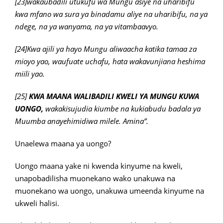
[23]wakaubadili utukufu wa Mungu asiye na uharibifu
kwa mfano wa sura ya binadamu aliye na uharibifu, na ya
ndege, na ya wanyama, na ya vitambaavyo.
[24]Kwa ajili ya hayo Mungu aliwaacha katika tamaa za
mioyo yao, waufuate uchafu, hata wakavunjiana heshima
miili yao.
[25]
KWA MAANA WALIBADILI KWELI YA MUNGU KUWA
UONGO,
wakakisujudia kiumbe na kukiabudu badala ya
Muumba anayehimidiwa milele. Amina”.
Unaelewa maana ya uongo?
Uongo maana yake ni kwenda kinyume na kweli,
unapobadilisha muonekano wako unakuwa na
muonekano wa uongo, unakuwa umeenda kinyume na
ukweli halisi.