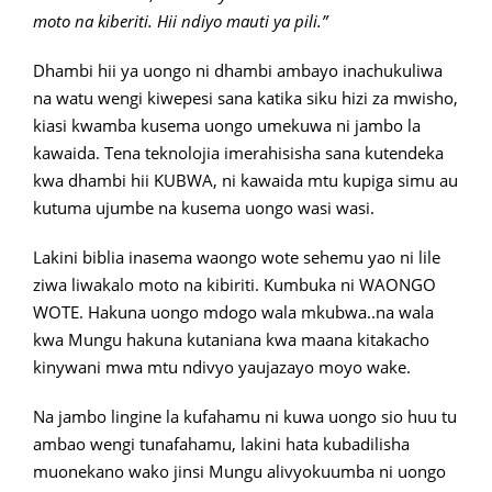
moto na kiberiti. Hii ndiyo mauti ya pili.”
Dhambi hii ya uongo ni dhambi ambayo inachukuliwa
na watu wengi kiwepesi sana katika siku hizi za mwisho,
kiasi kwamba kusema uongo umekuwa ni jambo la
kawaida. Tena teknolojia imerahisisha sana kutendeka
kwa dhambi hii KUBWA, ni kawaida mtu kupiga simu au
kutuma ujumbe na kusema uongo wasi wasi.
Lakini biblia inasema waongo wote sehemu yao ni lile
ziwa liwakalo moto na kibiriti. Kumbuka ni WAONGO
WOTE. Hakuna uongo mdogo wala mkubwa..na wala
kwa Mungu hakuna kutaniana kwa maana kitakacho
kinywani mwa mtu ndivyo yaujazayo moyo wake.
Na jambo lingine la kufahamu ni kuwa uongo sio huu tu
ambao wengi tunafahamu, lakini hata kubadilisha
muonekano wako jinsi Mungu alivyokuumba ni uongo