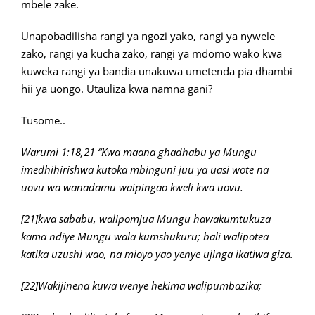
mbele zake.
Unapobadilisha rangi ya ngozi yako, rangi ya nywele
zako, rangi ya kucha zako, rangi ya mdomo wako kwa
kuweka rangi ya bandia unakuwa umetenda pia dhambi
hii ya uongo. Utauliza kwa namna gani?
Tusome..
Warumi 1:18,21 “Kwa maana ghadhabu ya Mungu
imedhihirishwa kutoka mbinguni juu ya uasi wote na
uovu wa wanadamu waipingao kweli kwa uovu.
[21]kwa sababu, walipomjua Mungu hawakumtukuza
kama ndiye Mungu wala kumshukuru; bali walipotea
katika uzushi wao, na mioyo yao yenye ujinga ikatiwa giza.
[22]Wakijinena kuwa wenye hekima walipumbazika;