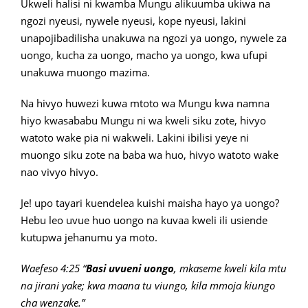
Ukweli halisi ni kwamba Mungu alikuumba ukiwa na
ngozi nyeusi, nywele nyeusi, kope nyeusi, lakini
unapojibadilisha unakuwa na ngozi ya uongo, nywele za
uongo, kucha za uongo, macho ya uongo, kwa ufupi
unakuwa muongo mazima.
Na hivyo huwezi kuwa mtoto wa Mungu kwa namna
hiyo kwasababu Mungu ni wa kweli siku zote, hivyo
watoto wake pia ni wakweli. Lakini ibilisi yeye ni
muongo siku zote na baba wa huo, hivyo watoto wake
nao vivyo hivyo.
Je! upo tayari kuendelea kuishi maisha hayo ya uongo?
Hebu leo uvue huo uongo na kuvaa kweli ili usiende
kutupwa jehanumu ya moto.
Waefeso 4:25 “
Basi uvueni uongo
, mkaseme kweli kila mtu
na jirani yake; kwa maana tu viungo, kila mmoja kiungo
cha wenzake.”