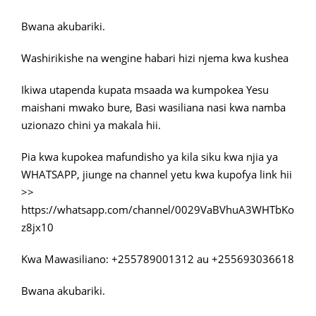
Bwana akubariki.
Washirikishe na wengine habari hizi njema kwa kushea
Ikiwa utapenda kupata msaada wa kumpokea Yesu
maishani mwako bure, Basi wasiliana nasi kwa namba
uzionazo chini ya makala hii.
Pia kwa kupokea mafundisho ya kila siku kwa njia ya
WHATSAPP, jiunge na channel yetu kwa kupofya link hii
>>
https://whatsapp.com/channel/0029VaBVhuA3WHTbKo
z8jx10
Kwa Mawasiliano: +255789001312 au +255693036618
Bwana akubariki.