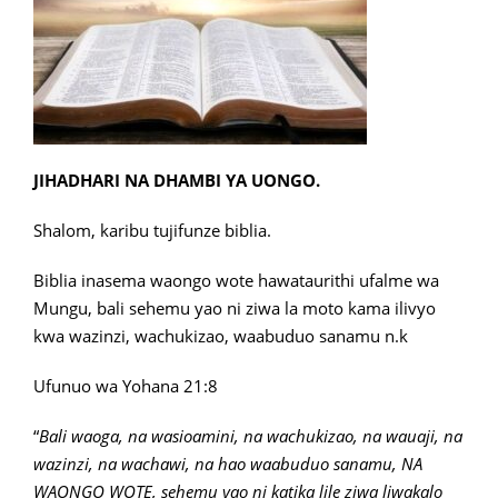
JIHADHARI NA DHAMBI YA UONGO.
Shalom, karibu tujifunze biblia.
Biblia inasema waongo wote hawataurithi ufalme wa
Mungu, bali sehemu yao ni ziwa la moto kama ilivyo
kwa wazinzi, wachukizao, waabuduo sanamu n.k
Ufunuo wa Yohana 21:8
“
Bali waoga, na wasioamini, na wachukizao, na wauaji, na
wazinzi, na wachawi, na hao waabuduo sanamu, NA
WAONGO WOTE, sehemu yao ni katika lile ziwa liwakalo