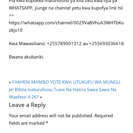
Pia kwa kupokea mafundisho ya kila siku kwa njia ya
WHATSAPP, jiunge na channel yetu kwa kupofya link hii
>>
https://whatsapp.com/channel/0029VaBVhuA3WHTbKo
z8jx10
Kwa Mawasiliano: +255789001312 au +255693036618
Bwana akubariki.
«
FANYENI MAMBO YOTE KWA UTUKUFU WA MUNGU.
Je! Biblia Inaturuhusu Tuwe Na Hasira Sawa Sawa Na
Waefeso 4:26?
»
Leave a Reply
Your email address will not be published.
Required
fields are marked
*