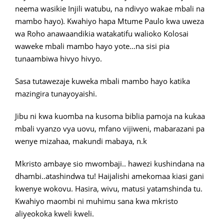
neema wasikie Injili watubu, na ndivyo wakae mbali na
mambo hayo). Kwahiyo hapa Mtume Paulo kwa uweza
wa Roho anawaandikia watakatifu walioko Kolosai
waweke mbali mambo hayo yote…na sisi pia
tunaambiwa hivyo hivyo.
Sasa tutawezaje kuweka mbali mambo hayo katika
mazingira tunayoyaishi.
Jibu ni kwa kuomba na kusoma biblia pamoja na kukaa
mbali vyanzo vya uovu, mfano vijiweni, mabarazani pa
wenye mizahaa, makundi mabaya, n.k
Mkristo ambaye sio mwombaji.. hawezi kushindana na
dhambi..atashindwa tu! Haijalishi amekomaa kiasi gani
kwenye wokovu. Hasira, wivu, matusi yatamshinda tu.
Kwahiyo maombi ni muhimu sana kwa mkristo
aliyeokoka kweli kweli.