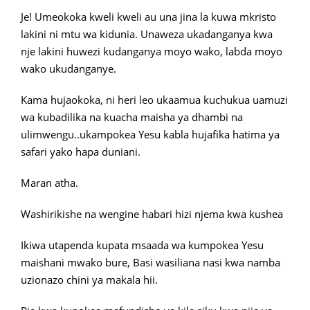
Je! Umeokoka kweli kweli au una jina la kuwa mkristo
lakini ni mtu wa kidunia. Unaweza ukadanganya kwa
nje lakini huwezi kudanganya moyo wako, labda moyo
wako ukudanganye.
Kama hujaokoka, ni heri leo ukaamua kuchukua uamuzi
wa kubadilika na kuacha maisha ya dhambi na
ulimwengu..ukampokea Yesu kabla hujafika hatima ya
safari yako hapa duniani.
Maran atha.
Washirikishe na wengine habari hizi njema kwa kushea
Ikiwa utapenda kupata msaada wa kumpokea Yesu
maishani mwako bure, Basi wasiliana nasi kwa namba
uzionazo chini ya makala hii.