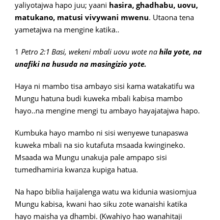
yaliyotajwa hapo juu; yaani
hasira, ghadhabu, uovu,
matukano, matusi vivywani mwenu
. Utaona tena
yametajwa na mengine katika..
1
Petro 2:1 Basi, wekeni mbali uovu wote na
hila yote, na
unafiki na husuda na masingizio yote.
Haya ni mambo tisa ambayo sisi kama watakatifu wa
Mungu hatuna budi kuweka mbali kabisa mambo
hayo..na mengine mengi tu ambayo hayajatajwa hapo.
Kumbuka hayo mambo ni sisi wenyewe tunapaswa
kuweka mbali na sio kutafuta msaada kwingineko.
Msaada wa Mungu unakuja pale ampapo sisi
tumedhamiria kwanza kupiga hatua.
Na hapo biblia haijalenga watu wa kidunia wasiomjua
Mungu kabisa, kwani hao siku zote wanaishi katika
hayo maisha ya dhambi. (Kwahiyo hao wanahitaji