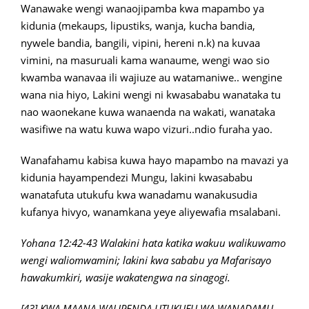
Wanawake wengi wanaojipamba kwa mapambo ya
kidunia (mekaups, lipustiks, wanja, kucha bandia,
nywele bandia, bangili, vipini, hereni n.k) na kuvaa
vimini, na masuruali kama wanaume, wengi wao sio
kwamba wanavaa ili wajiuze au watamaniwe.. wengine
wana nia hiyo, Lakini wengi ni kwasababu wanataka tu
nao waonekane kuwa wanaenda na wakati, wanataka
wasifiwe na watu kuwa wapo vizuri..ndio furaha yao.
Wanafahamu kabisa kuwa hayo mapambo na mavazi ya
kidunia hayampendezi Mungu, lakini kwasababu
wanatafuta utukufu kwa wanadamu wanakusudia
kufanya hivyo, wanamkana yeye aliyewafia msalabani.
Yohana 12:42-43 Walakini hata katika wakuu walikuwamo
wengi waliomwamini; lakini kwa sababu ya Mafarisayo
hawakumkiri, wasije wakatengwa na sinagogi.
[43] KWA MAANA WALIPENDA UTUKUFU WA WANADAMU