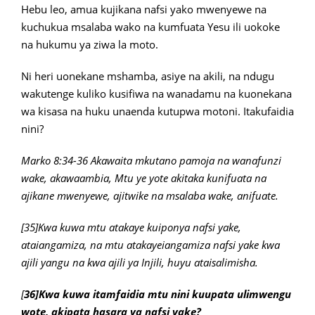
Hebu leo, amua kujikana nafsi yako mwenyewe na
kuchukua msalaba wako na kumfuata Yesu ili uokoke
na hukumu ya ziwa la moto.
Ni heri uonekane mshamba, asiye na akili, na ndugu
wakutenge kuliko kusifiwa na wanadamu na kuonekana
wa kisasa na huku unaenda kutupwa motoni. Itakufaidia
nini?
Marko 8:34-36 Akawaita mkutano pamoja na wanafunzi
wake, akawaambia, Mtu ye yote akitaka kunifuata na
ajikane mwenyewe, ajitwike na msalaba wake, anifuate.
[35]Kwa kuwa mtu atakaye kuiponya nafsi yake,
ataiangamiza, na mtu atakayeiangamiza nafsi yake kwa
ajili yangu na kwa ajili ya Injili, huyu ataisalimisha.
[
36]Kwa kuwa itamfaidia mtu nini kuupata ulimwengu
wote, akipata hasara ya nafsi yake?