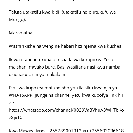
Tafuta utakatifu kwa bidii (utakatifu ndio utukufu wa
Mungu).
Maran atha.
Washirikishe na wengine habari hizi njema kwa kushea
Ikiwa utapenda kupata msaada wa kumpokea Yesu
maishani mwako bure, Basi wasiliana nasi kwa namba
uzionazo chini ya makala hii.
Pia kwa kupokea mafundisho ya kila siku kwa njia ya
WHATSAPP, jiunge na channel yetu kwa kupofya link hii
>>
https://whatsapp.com/channel/0029VaBVhuA3WHTbKo
z8jx10
Kwa Mawasiliano: +255789001312 au +255693036618