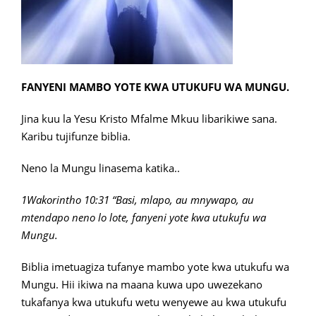
FANYENI MAMBO YOTE KWA UTUKUFU WA MUNGU.
Jina kuu la Yesu Kristo Mfalme Mkuu libarikiwe sana.
Karibu tujifunze biblia.
Neno la Mungu linasema katika..
1Wakorintho 10:31 “Basi, mlapo, au mnywapo, au
mtendapo neno lo lote, fanyeni yote kwa utukufu wa
Mungu.
Biblia imetuagiza tufanye mambo yote kwa utukufu wa
Mungu. Hii ikiwa na maana kuwa upo uwezekano
tukafanya kwa utukufu wetu wenyewe au kwa utukufu