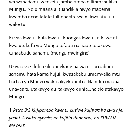
wa wanadamu wenzetu jambo ambalo litamchukiza
Mungu.. Ndio maana alituandikia hivyo mapema,
kwamba neno lolote tulitendalo iwe ni kwa utukufu
wake tu.
Kuvaa kwetu, kula kwetu, kuongea kwetu, n.k iwe ni
kwa utukufu wa Mungu tofauti na hapo tutakuwa
tunaabudu sanamu (mungu mwingine).
Ukivaa vazi lolote ili uonekane na watu.. unaabudu
sanamu hata kama hujui, kwasababu umemvalia mtu
badala ya Mungu wako aliyekuumba. Na ndio maana
unavaa tu utakavyo au itakavyo dunia…na sio atakavyo
Mungu.
1
Petro 3:3 Kujipamba kwenu, kusiwe kujipamba kwa nje,
yaani, kusuka nywele; na kujitia dhahabu, na KUVALIA
MAVAZI;