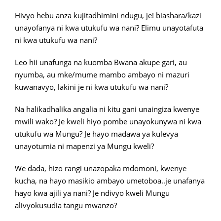
Hivyo hebu anza kujitadhimini ndugu, je! biashara/kazi
unayofanya ni kwa utukufu wa nani? Elimu unayotafuta
ni kwa utukufu wa nani?
Leo hii unafunga na kuomba Bwana akupe gari, au
nyumba, au mke/mume mambo ambayo ni mazuri
kuwanavyo, lakini je ni kwa utukufu wa nani?
Na halikadhalika angalia ni kitu gani unaingiza kwenye
mwili wako? Je kweli hiyo pombe unayokunywa ni kwa
utukufu wa Mungu? Je hayo madawa ya kulevya
unayotumia ni mapenzi ya Mungu kweli?
We dada, hizo rangi unazopaka mdomoni, kwenye
kucha, na hayo masikio ambayo umetoboa..je unafanya
hayo kwa ajili ya nani? Je ndivyo kweli Mungu
alivyokusudia tangu mwanzo?