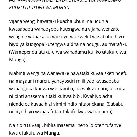
KULIKO UTUKUFU WA MUNGU.
Vijana wengi hawataki kuacha uhuni na udunia
kwasababu wanaogopa kutengwa na vijana wenzao,
wengine wanakataa wokovu wa kweli kwasababu hiyo
hiyo ya kuogopa kutengwa aidha na ndugu, au marafiki.
(Wamependa utukufu wa wanadamu kuliko utukufu wa
Mungu).
Mabinti wengi na wanawake hawataki kuvaa sketi ndefu
na magauni marefu yanayostiri miili yao kwasababu
wanaogopa kuitwa washamba, na wakizamani, utakuta
ni binti anasema sitaki kuitwa bibi, Kwahiyo acha
niendelee kuvaa hizi vimini ndio nitaonekana. (Sababu
ni hiyo hiyo wanatafuta utukufu kwa wanadamu)
Na sio tu uvaaji, biblia inasema ”neno lolote ” tufanye
kwa utukufu wa Mungu.