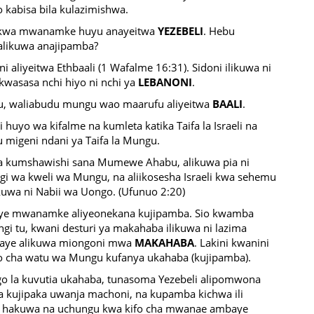
kabisa bila kulazimishwa.
ka kwa mwanamke huyu anayeitwa
YEZEBELI
. Hebu
alikuwa anajipamba?
i aliyeitwa Ethbaali (1 Wafalme 16:31). Sidoni ilikuwa ni
 kwasasa nchi hiyo ni nchi ya
LEBANONI
.
gu, waliabudu mungu wao maarufu aliyeitwa
BAALI
.
 huyo wa kifalme na kumleta katika Taifa la Israeli na
 migeni ndani ya Taifa la Mungu.
i kwa kumshawishi sana Mumewe Ahabu, alikuwa pia ni
i wa kweli wa Mungu, na aliikosesha Israeli kwa sehemu
kuwa ni Nabii wa Uongo. (Ufunuo 2:20)
diye mwanamke aliyeonekana kujipamba. Sio kwamba
 tu, kwani desturi ya makahaba ilikuwa ni lazima
i naye alikuwa miongoni mwa
MAKAHABA
. Lakini kwanini
zo cha watu wa Mungu kufanya ukahaba (kujipamba).
o la kuvutia ukahaba, tunasoma Yezebeli alipomwona
za kujipaka uwanja machoni, na kupamba kichwa ili
ata hakuwa na uchungu kwa kifo cha mwanae ambaye