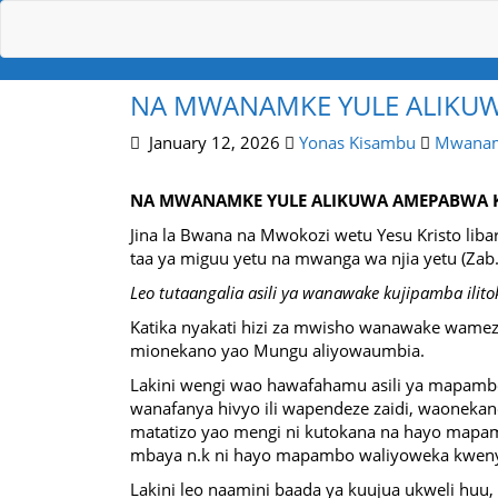
NA MWANAMKE YULE ALIKU
January 12, 2026
Yonas Kisambu
Mwana
NA MWANAMKE YULE ALIKUWA AMEPABWA 
Jina la Bwana na Mwokozi wetu Yesu Kristo libari
taa ya miguu yetu na mwanga wa njia yetu (Zab
Leo tutaangalia asili ya wanawake kujipamba ilito
Katika nyakati hizi za mwisho wanawake wamezi
mionekano yao Mungu aliyowaumbia.
Lakini wengi wao hawafahamu asili ya mapamb
wanafanya hivyo ili wapendeze zaidi, waonekan
matatizo yao mengi ni kutokana na hayo mapam
mbaya n.k ni hayo mapambo waliyoweka kwenye
Lakini leo naamini baada ya kuujua ukweli h