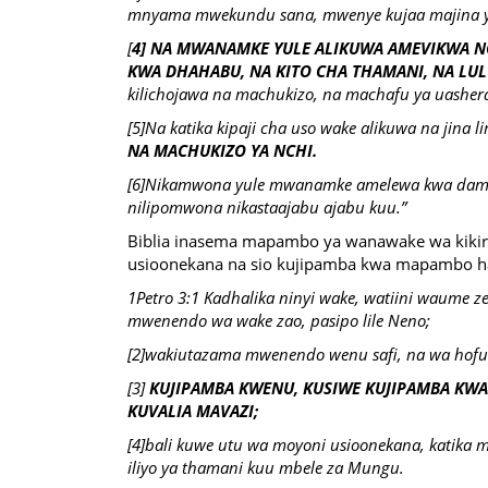
mnyama mwekundu sana, mwenye kujaa majina y
[
4] NA MWANAMKE YULE ALIKUWA AMEVIKWA N
KWA DHAHABU, NA KITO CHA THAMANI, NA LU
kilichojawa na machukizo, na machafu ya uashera
[5]Na katika kipaji cha uso wake alikuwa na jina l
NA MACHUKIZO YA NCHI.
[6]Nikamwona yule mwanamke amelewa kwa damu 
nilipomwona nikastaajabu ajabu kuu.”
Biblia inasema mapambo ya wanawake wa kikiri
usioonekana na sio kujipamba kwa mapambo h
1Petro 3:1 Kadhalika ninyi wake, watiini waume 
mwenendo wa wake zao, pasipo lile Neno;
[2]wakiutazama mwenendo wenu safi, na wa hofu
[3]
KUJIPAMBA KWENU, KUSIWE KUJIPAMBA KWA 
KUVALIA MAVAZI;
[4]bali kuwe utu wa moyoni usioonekana, katika m
iliyo ya thamani kuu mbele za Mungu.