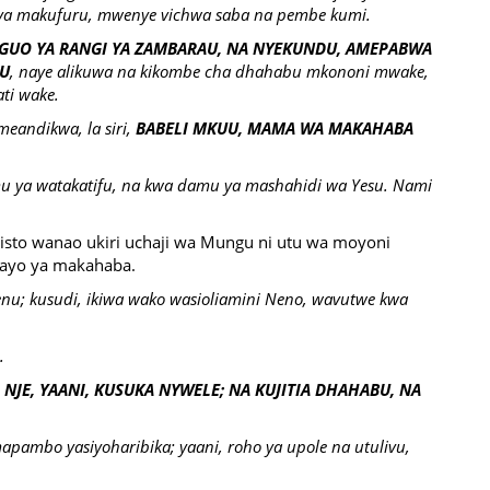
a makufuru, mwenye vichwa saba na pembe kumi.
GUO YA RANGI YA ZAMBARAU, NA NYEKUNDU, AMEPABWA
LU
, naye alikuwa na kikombe cha dhahabu mkononi mwake,
ti wake.
imeandikwa, la siri,
BABELI MKUU, MAMA WA MAKAHABA
ya watakatifu, na kwa damu ya mashahidi wa Yesu. Nami
sto wanao ukiri uchaji wa Mungu ni utu wa moyoni
ayo ya makahaba.
zenu; kusudi, ikiwa wako wasioliamini Neno, wavutwe kwa
.
NJE, YAANI, KUSUKA NYWELE; NA KUJITIA DHAHABU, NA
apambo yasiyoharibika; yaani, roho ya upole na utulivu,