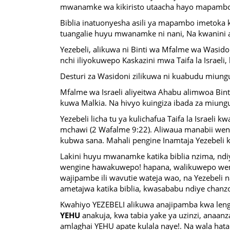
mwanamke wa kikiristo utaacha hayo mapambo 
Biblia inatuonyesha asili ya mapambo imeto
tuangalie huyu mwanamke ni nani, Na kwanini 
Yezebeli, alikuwa ni Binti wa Mfalme wa Wasidon
nchi iliyokuwepo Kaskazini mwa Taifa la Israeli,
Desturi za Wasidoni zilikuwa ni kuabudu miun
Mfalme wa Israeli aliyeitwa Ahabu alimwoa Binti
kuwa Malkia. Na hivyo kuingiza ibada za miungu
Yezebeli licha tu ya kulichafua Taifa la Israel
mchawi (2 Wafalme 9:22). Aliwaua manabii weng
kubwa sana. Mahali pengine Inamtaja Yezebeli 
Lakini huyu mwanamke katika biblia nzima, n
wengine hawakuwepo! hapana, walikuwepo wengi
wajipambe ili wavutie wateja wao, na Yezebel
ametajwa katika biblia, kwasababu ndiye chan
Kwahiyo YEZEBELI alikuwa anajipamba kwa leng
YEHU
anakuja, kwa tabia yake ya uzinzi, anaan
amlaghai YEHU apate kulala naye!. Na wala h