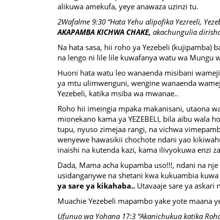
alikuwa amekufa, yeye anawaza uzinzi tu.
2Wafalme 9:30 “Hata Yehu alipofika Yezreeli, Yeze
AKAPAMBA KICHWA CHAKE,
akachungulia dirisha
Na hata sasa, hii roho ya Yezebeli (kujipamba) b
na lengo ni lile lile kuwafanya watu wa Mungu w
Huoni hata watu leo wanaenda misibani wamej
ya mtu ulimwenguni, wengine wanaenda wameji
Yezebeli, katika msiba wa mwanae..
Roho hii imeingia mpaka makanisani, utaona w
mionekano kama ya YEZEBELI, bila aibu wala hof
tupu, nyuso zimejaa rangi, na vichwa vimepam
wenyewe hawasikii chochote ndani yao kikiwah
inaishi na kutenda kazi, kama ilivyokuwa enzi 
Dada, Mama acha kupamba uso!!!, ndani na nje 
usidanganywe na shetani kwa kukuambia kuwa ni
ya sare ya kikahaba..
Utavaaje sare ya askari 
Muachie Yezebeli mapambo yake yote maana y
Ufunuo wa Yohana 17:3 “Akanichukua katika Roh