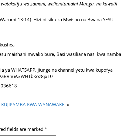
 watakatifu wa zamani, waliomtumaini Mungu, na kuwatii
Warumi 13:14). Hizi ni siku za Mwisho na Bwana YESU
 kushea
su maishani mwako bure, Basi wasiliana nasi kwa namba
jia ya WHATSAPP, jiunge na channel yetu kwa kupofya
029VaBVhuA3WHTbKoz8jx10
3036618
YA KUJIPAMBA KWA WANAWAKE
»
red fields are marked
*