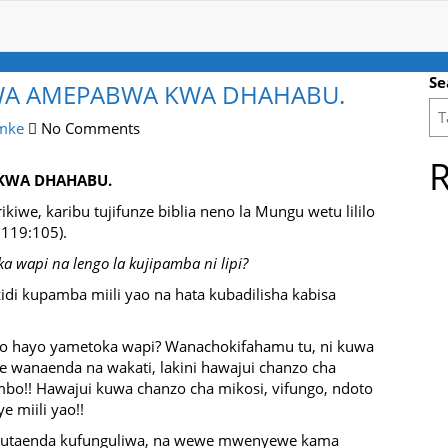
Se
WA AMEPABWA KWA DHAHABU.
mke
No Comments
R
KWA DHAHABU.
kiwe, karibu tujifunze biblia neno la Mungu wetu lililo
.119:105).
ka wapi na lengo la kujipamba ni lipi?
di kupamba miili yao na hata kubadilisha kabisa
o hayo yametoka wapi? Wanachokifahamu tu, ni kuwa
e wanaenda na wakati, lakini hawajui chanzo cha
bo!! Hawajui kuwa chanzo cha mikosi, vifungo, ndoto
 miili yao!!
uu, utaenda kufunguliwa, na wewe mwenyewe kama