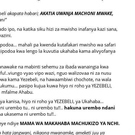
beli akapata habari;
AKATIA UWANJA MACHONI MWAKE,
ni”
ado ipo, na katika siku hizi za mwisho inafanya kazi sana,
azini.
ipodoa… mahali pa kwenda kutafakari mwisho wa safari
podoa kwa lengo la kuvutia ukahaba kama alivyofanya
anawake na mabinti sehemu za ibada wanaingia kwa
u!..viungo vyao vipo wazi, nguo walizovaa ni za nusu
bwa kama Yezebeli, na hawaambiwi chochote, na wala
ukumu… pasipo kujua kuwa hiyo ni roho ya YEZEBELI,
za mfalme Ahabu.
ya kanisa, hiyo ni roho ya YEZEBELI, ya Ukahaba…
 urembo tu.. ni urembo tu!!..
hakuna urembo ndani
na ukasema ni urembo tu!!..
eye ndiye
MAMA WA MAKAHABA MACHUKIZO YA NCHI.
o hata jangwani, nikaona mwanamke, ameketi juu ya