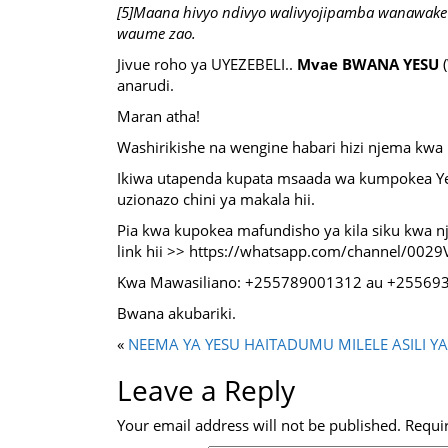
[5]Maana hivyo ndivyo walivyojipamba wanawake
waume zao.
Jivue roho ya UYEZEBELI..
Mvae BWANA
YESU
(
anarudi.
Maran atha!
Washirikishe na wengine habari hizi njema kwa
Ikiwa utapenda kupata msaada wa kumpokea Ye
uzionazo chini ya makala hii.
Pia kwa kupokea mafundisho ya kila siku kwa n
link hii >> https://whatsapp.com/channel/0
Kwa Mawasiliano: +255789001312 au +25569
Bwana akubariki.
«
NEEMA YA YESU HAITADUMU MILELE
ASILI 
Leave a Reply
Your email address will not be published.
Requi