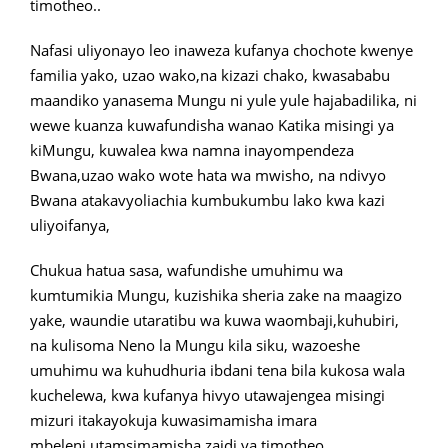
timotheo..
Nafasi uliyonayo leo inaweza kufanya chochote kwenye
familia yako, uzao wako,na kizazi chako, kwasababu
maandiko yanasema Mungu ni yule yule hajabadilika, ni
wewe kuanza kuwafundisha wanao Katika misingi ya
kiMungu, kuwalea kwa namna inayompendeza
Bwana,uzao wako wote hata wa mwisho, na ndivyo
Bwana atakavyoliachia kumbukumbu lako kwa kazi
uliyoifanya,
Chukua hatua sasa, wafundishe umuhimu wa
kumtumikia Mungu, kuzishika sheria zake na maagizo
yake, waundie utaratibu wa kuwa waombaji,kuhubiri,
na kulisoma Neno la Mungu kila siku, wazoeshe
umuhimu wa kuhudhuria ibdani tena bila kukosa wala
kuchelewa, kwa kufanya hivyo utawajengea misingi
mizuri itakayokuja kuwasimamisha imara
mbeleni,utamsimamisha zaidi ya timotheo..