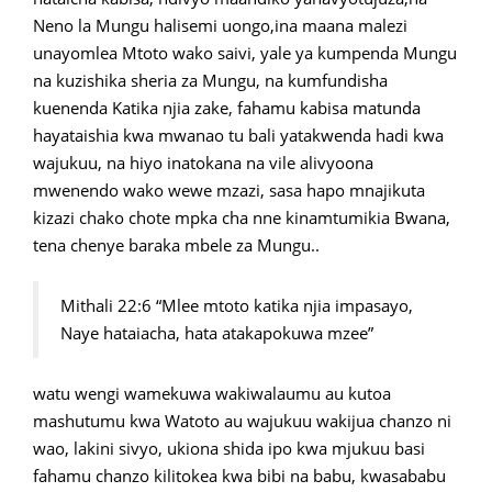
Neno la Mungu halisemi uongo,ina maana malezi
unayomlea Mtoto wako saivi, yale ya kumpenda Mungu
na kuzishika sheria za Mungu, na kumfundisha
kuenenda Katika njia zake, fahamu kabisa matunda
hayataishia kwa mwanao tu bali yatakwenda hadi kwa
wajukuu, na hiyo inatokana na vile alivyoona
mwenendo wako wewe mzazi, sasa hapo mnajikuta
kizazi chako chote mpka cha nne kinamtumikia Bwana,
tena chenye baraka mbele za Mungu..
Mithali 22:6 “Mlee mtoto katika njia impasayo,
Naye hataiacha, hata atakapokuwa mzee”
watu wengi wamekuwa wakiwalaumu au kutoa
mashutumu kwa Watoto au wajukuu wakijua chanzo ni
wao, lakini sivyo, ukiona shida ipo kwa mjukuu basi
fahamu chanzo kilitokea kwa bibi na babu, kwasababu