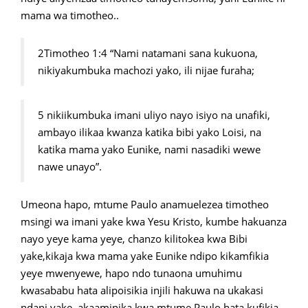
mama wa timotheo..
2Timotheo 1:4 “Nami natamani sana kukuona,
nikiyakumbuka machozi yako, ili nijae furaha;
5 nikiikumbuka imani uliyo nayo isiyo na unafiki,
ambayo ilikaa kwanza katika bibi yako Loisi, na
katika mama yako Eunike, nami nasadiki wewe
nawe unayo”.
Umeona hapo, mtume Paulo anamuelezea timotheo
msingi wa imani yake kwa Yesu Kristo, kumbe hakuanza
nayo yeye kama yeye, chanzo kilitokea kwa Bibi
yake,kikaja kwa mama yake Eunike ndipo kikamfikia
yeye mwenyewe, hapo ndo tunaona umuhimu
kwasababu hata alipoisikia injili hakuwa na ukakasi
ndani yake, akaaminika kwa mtume Paulo hata kufikia