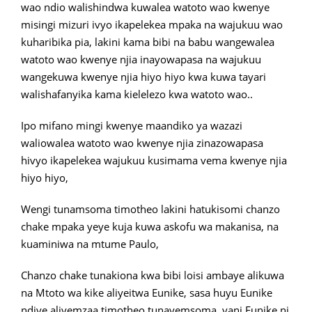
wao ndio walishindwa kuwalea watoto wao kwenye
misingi mizuri ivyo ikapelekea mpaka na wajukuu wao
kuharibika pia, lakini kama bibi na babu wangewalea
watoto wao kwenye njia inayowapasa na wajukuu
wangekuwa kwenye njia hiyo hiyo kwa kuwa tayari
walishafanyika kama kielelezo kwa watoto wao..
Ipo mifano mingi kwenye maandiko ya wazazi
waliowalea watoto wao kwenye njia zinazowapasa
hivyo ikapelekea wajukuu kusimama vema kwenye njia
hiyo hiyo,
Wengi tunamsoma timotheo lakini hatukisomi chanzo
chake mpaka yeye kuja kuwa askofu wa makanisa, na
kuaminiwa na mtume Paulo,
Chanzo chake tunakiona kwa bibi loisi ambaye alikuwa
na Mtoto wa kike aliyeitwa Eunike, sasa huyu Eunike
ndiye aliyemzaa timotheo tunayemsoma, yani Eunike ni