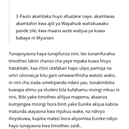
3 Paulo akamtaka huyo afuatane naye, akamtwaa
akamtahiri kwa ajili ya Wayahudi waliokuwako
pande zile; kwa maana wote walijua ya kuwa
babaye ni Myunani
Tunapoyaona haya tunajifunza nini, leo tunamfurahia
timotheo lakini chanzo cha yeye mpaka kuwa hivyo
hatukitaki, kaa chini utafakari hapo ulipo pamoja na
umri ulionao,je kitu gani umewarithisha watoto wako,
ni nini cha ziada umekipanda ndani yao, tunakimbilia
kuwapa elimu ya shuleni bila kufahamu msingi mkuu ni
nini, Bibi yake timotheo alilijua mapema, akaanza
kumjengea misingi bora binti yake Eunike akijua kabisa
matunda atayaona kwa mjukuu wake, na ndivyo
ilivyokuwa, kupitia malezi bora aliyomlea Eunike ndiyo
hayo tunayaona kwa timotheo zaidi..