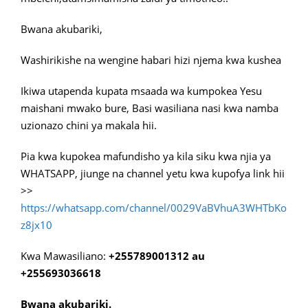
Bwana akubariki,
Washirikishe na wengine habari hizi njema kwa kushea
Ikiwa utapenda kupata msaada wa kumpokea Yesu
maishani mwako bure, Basi wasiliana nasi kwa namba
uzionazo chini ya makala hii.
Pia kwa kupokea mafundisho ya kila siku kwa njia ya
WHATSAPP, jiunge na channel yetu kwa kupofya link hii
>>
https://whatsapp.com/channel/0029VaBVhuA3WHTbKo
z8jx10
Kwa Mawasiliano:
+255789001312 au
+255693036618
Bwana akubariki.