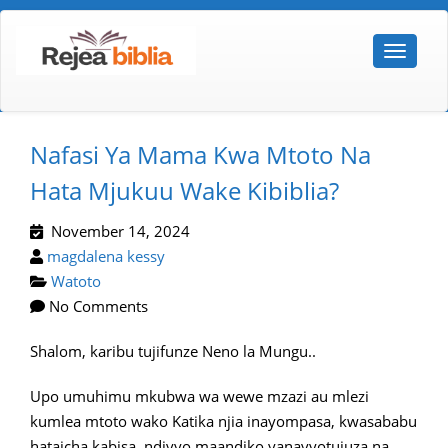
Nafasi Ya Mama Kwa Mtoto Na
Hata Mjukuu Wake Kibiblia?
November 14, 2024
magdalena kessy
Watoto
No Comments
Shalom, karibu tujifunze Neno la Mungu..
Upo umuhimu mkubwa wa wewe mzazi au mlezi
kumlea mtoto wako Katika njia inayompasa, kwasababu
hataicha kabisa, ndivyo maandiko yanavyotujuza,na