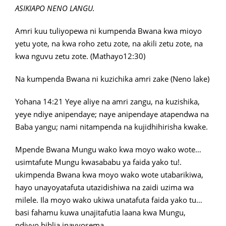
ASIKIAPO NENO LANGU.
Amri kuu tuliyopewa ni kumpenda Bwana kwa mioyo
yetu yote, na kwa roho zetu zote, na akili zetu zote, na
kwa nguvu zetu zote. (Mathayo12:30)
Na kumpenda Bwana ni kuzichika amri zake (Neno lake)
Yohana 14:21 Yeye aliye na amri zangu, na kuzishika,
yeye ndiye anipendaye; naye anipendaye atapendwa na
Baba yangu; nami nitampenda na kujidhihirisha kwake.
Mpende Bwana Mungu wako kwa moyo wako wote…
usimtafute Mungu kwasababu ya faida yako tu!.
ukimpenda Bwana kwa moyo wako wote utabarikiwa,
hayo unayoyatafuta utazidishiwa na zaidi uzima wa
milele. Ila moyo wako ukiwa unatafuta faida yako tu…
basi fahamu kuwa unajitafutia laana kwa Mungu,
ndivyo biblia inavyosema…