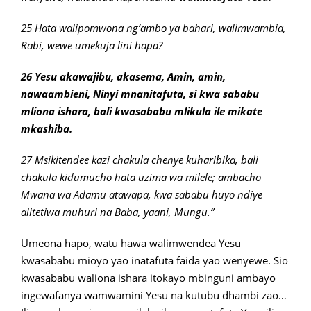
25 Hata walipomwona ng’ambo ya bahari, walimwambia,
Rabi, wewe umekuja lini hapa?
26 Yesu akawajibu, akasema, Amin, amin,
nawaambieni, Ninyi mnanitafuta, si kwa sababu
mliona ishara, bali kwasababu mlikula ile mikate
mkashiba.
27 Msikitendee kazi chakula chenye kuharibika, bali
chakula kidumucho hata uzima wa milele; ambacho
Mwana wa Adamu atawapa, kwa sababu huyo ndiye
alitetiwa muhuri na Baba, yaani, Mungu.”
Umeona hapo, watu hawa walimwendea Yesu
kwasababu mioyo yao inatafuta faida yao wenyewe. Sio
kwasababu waliona ishara itokayo mbinguni ambayo
ingewafanya wamwamini Yesu na kutubu dhambi zao…