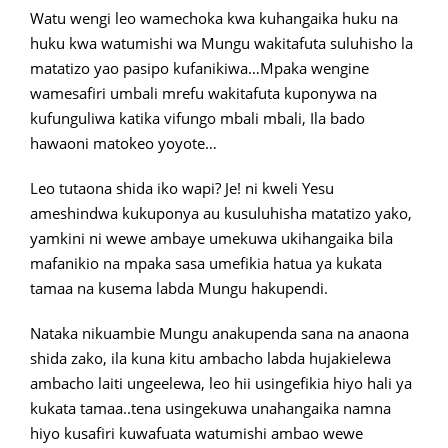
Watu wengi leo wamechoka kwa kuhangaika huku na
huku kwa watumishi wa Mungu wakitafuta suluhisho la
matatizo yao pasipo kufanikiwa…Mpaka wengine
wamesafiri umbali mrefu wakitafuta kuponywa na
kufunguliwa katika vifungo mbali mbali, Ila bado
hawaoni matokeo yoyote…
Leo tutaona shida iko wapi? Je! ni kweli Yesu
ameshindwa kukuponya au kusuluhisha matatizo yako,
yamkini ni wewe ambaye umekuwa ukihangaika bila
mafanikio na mpaka sasa umefikia hatua ya kukata
tamaa na kusema labda Mungu hakupendi.
Nataka nikuambie Mungu anakupenda sana na anaona
shida zako, ila kuna kitu ambacho labda hujakielewa
ambacho laiti ungeelewa, leo hii usingefikia hiyo hali ya
kukata tamaa..tena usingekuwa unahangaika namna
hiyo kusafiri kuwafuata watumishi ambao wewe