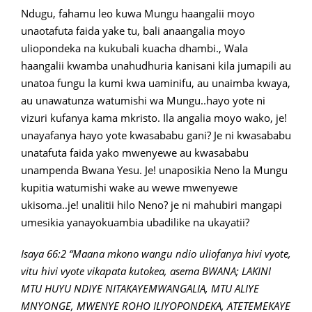
Ndugu, fahamu leo kuwa Mungu haangalii moyo
unaotafuta faida yake tu, bali anaangalia moyo
uliopondeka na kukubali kuacha dhambi., Wala
haangalii kwamba unahudhuria kanisani kila jumapili au
unatoa fungu la kumi kwa uaminifu, au unaimba kwaya,
au unawatunza watumishi wa Mungu..hayo yote ni
vizuri kufanya kama mkristo. Ila angalia moyo wako, je!
unayafanya hayo yote kwasababu gani? Je ni kwasababu
unatafuta faida yako mwenyewe au kwasababu
unampenda Bwana Yesu. Je! unaposikia Neno la Mungu
kupitia watumishi wake au wewe mwenyewe
ukisoma..je! unalitii hilo Neno? je ni mahubiri mangapi
umesikia yanayokuambia ubadilike na ukayatii?
Isaya 66:2 “Maana mkono wangu ndio uliofanya hivi vyote,
vitu hivi vyote vikapata kutokea, asema BWANA; LAKINI
MTU HUYU NDIYE NITAKAYEMWANGALIA, MTU ALIYE
MNYONGE, MWENYE ROHO ILIYOPONDEKA, ATETEMEKAYE