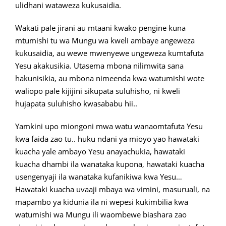
ulidhani wataweza kukusaidia.
Wakati pale jirani au mtaani kwako pengine kuna
mtumishi tu wa Mungu wa kweli ambaye angeweza
kukusaidia, au wewe mwenyewe ungeweza kumtafuta
Yesu akakusikia. Utasema mbona nilimwita sana
hakunisikia, au mbona nimeenda kwa watumishi wote
waliopo pale kijijini sikupata suluhisho, ni kweli
hujapata suluhisho kwasababu hii..
Yamkini upo miongoni mwa watu wanaomtafuta Yesu
kwa faida zao tu.. huku ndani ya mioyo yao hawataki
kuacha yale ambayo Yesu anayachukia, hawataki
kuacha dhambi ila wanataka kupona, hawataki kuacha
usengenyaji ila wanataka kufanikiwa kwa Yesu…
Hawataki kuacha uvaaji mbaya wa vimini, masuruali, na
mapambo ya kidunia ila ni wepesi kukimbilia kwa
watumishi wa Mungu ili waombewe biashara zao