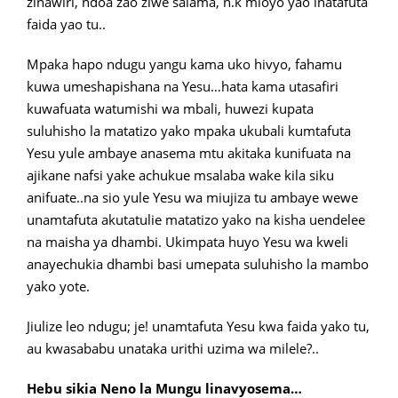
zinawiri, ndoa zao ziwe salama, n.k mioyo yao inatafuta
faida yao tu..
Mpaka hapo ndugu yangu kama uko hivyo, fahamu
kuwa umeshapishana na Yesu…hata kama utasafiri
kuwafuata watumishi wa mbali, huwezi kupata
suluhisho la matatizo yako mpaka ukubali kumtafuta
Yesu yule ambaye anasema mtu akitaka kunifuata na
ajikane nafsi yake achukue msalaba wake kila siku
anifuate..na sio yule Yesu wa miujiza tu ambaye wewe
unamtafuta akutatulie matatizo yako na kisha uendelee
na maisha ya dhambi. Ukimpata huyo Yesu wa kweli
anayechukia dhambi basi umepata suluhisho la mambo
yako yote.
Jiulize leo ndugu; je! unamtafuta Yesu kwa faida yako tu,
au kwasababu unataka urithi uzima wa milele?..
Hebu sikia Neno la Mungu linavyosema…