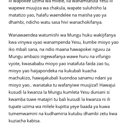
Ili wapokee uzima wa milele, ila wanamtafuta Yesu ili
wapewe muujiza wa chakula, wapate suluhisho la
matatizo yao, halafu waendelee na maisha yao ya
dhambi, ndicho watu sasa hivi wanachokifanya.
Wanawaendea watumishi wa Mungu huku wakijifanya
kwa vinywa vyao wanampenda Yesu, kumbe mioyo yao
iko mbali sana, na ndio maana hawapokei nguvu za
Mungu ambazo ingewafanya wawe huru na vifungo
vyote, kwasababu mioyo yao inatafuta faida zao tu,
mioyo yao haijapondeka na kukubali kuacha
machukizo, hawajakubali kuondoa sanamu ndani ya
mioyo yao.. wanataka tu wafanyiwe muujiza!! Hawajui
kusudi la kwanza la Mungu kumleta Yesu duniani si
kwamba tuwe matajiri tu bali kusudi la kwanza ni ili
tupate uzima wa milele kupitia yeye baada ya kuwa
tumemwamini na kudhamiria kutubu dhambi zetu kwa
kuziacha kabisa.