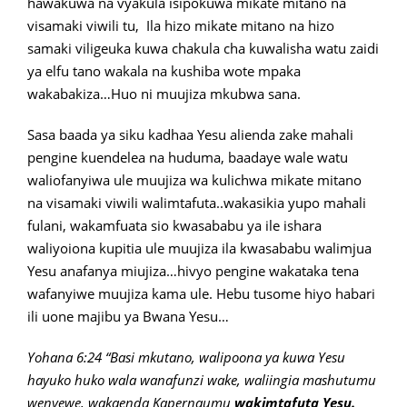
hawakuwa na vyakula isipokuwa mikate mitano na
visamaki viwili tu, Ila hizo mikate mitano na hizo
samaki viligeuka kuwa chakula cha kuwalisha watu zaidi
ya elfu tano wakala na kushiba wote mpaka
wakabakiza…Huo ni muujiza mkubwa sana.
Sasa baada ya siku kadhaa Yesu alienda zake mahali
pengine kuendelea na huduma, baadaye wale watu
waliofanyiwa ule muujiza wa kulichwa mikate mitano
na visamaki viwili walimtafuta..wakasikia yupo mahali
fulani, wakamfuata sio kwasababu ya ile ishara
waliyoiona kupitia ule muujiza ila kwasababu walimjua
Yesu anafanya miujiza…hivyo pengine wakataka tena
wafanyiwe muujiza kama ule. Hebu tusome hiyo habari
ili uone majibu ya Bwana Yesu…
Yohana 6:24 “Basi mkutano, walipoona ya kuwa Yesu
hayuko huko wala wanafunzi wake, waliingia mashutumu
wenyewe, wakaenda Kapernaumu
wakimtafuta Yesu.