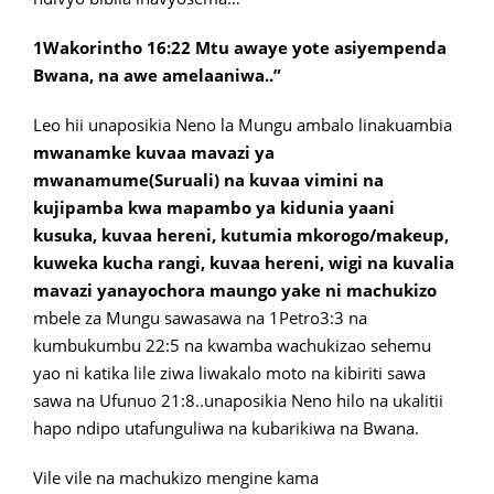
1Wakorintho 16:22 Mtu awaye yote asiyempenda
Bwana, na awe amelaaniwa..”
Leo hii unaposikia Neno la Mungu ambalo linakuambia
mwanamke kuvaa mavazi ya
mwanamume(Suruali) na kuvaa vimini na
kujipamba kwa mapambo ya kidunia yaani
kusuka, kuvaa hereni, kutumia mkorogo/makeup,
kuweka kucha rangi, kuvaa hereni, wigi na kuvalia
mavazi yanayochora maungo yake ni machukizo
mbele za Mungu sawasawa na 1Petro3:3 na
kumbukumbu 22:5 na kwamba wachukizao sehemu
yao ni katika lile ziwa liwakalo moto na kibiriti sawa
sawa na Ufunuo 21:8..unaposikia Neno hilo na ukalitii
hapo ndipo utafunguliwa na kubarikiwa na Bwana.
Vile vile na machukizo mengine kama