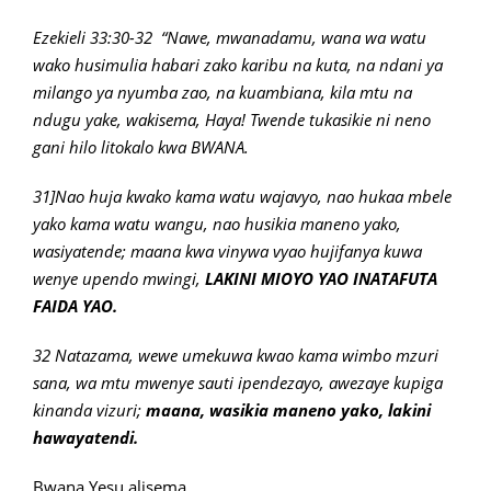
Ezekieli 33:30-32
“Nawe, mwanadamu, wana wa watu
wako husimulia habari zako karibu na kuta, na ndani ya
milango ya nyumba zao, na kuambiana, kila mtu na
ndugu yake, wakisema, Haya! Twende tukasikie ni neno
gani hilo litokalo kwa BWANA.
31]Nao huja kwako kama watu wajavyo, nao hukaa mbele
yako kama watu wangu, nao husikia maneno yako,
wasiyatende; maana kwa vinywa vyao hujifanya kuwa
wenye upendo mwingi,
LAKINI MIOYO YAO INATAFUTA
FAIDA YAO.
32 Natazama, wewe umekuwa kwao kama wimbo mzuri
sana, wa mtu mwenye sauti ipendezayo, awezaye kupiga
kinanda vizuri;
maana, wasikia maneno yako, lakini
hawayatendi.
Bwana Yesu alisema..