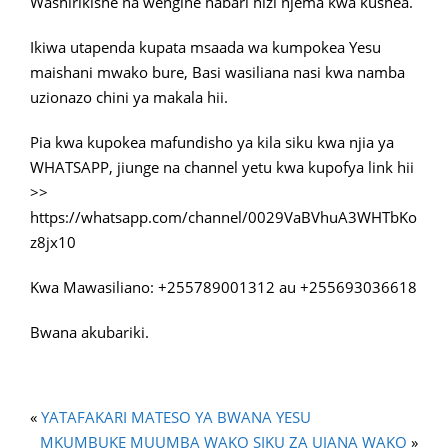
Washirikishe na wengine habari hizi njema kwa kushea.
Ikiwa utapenda kupata msaada wa kumpokea Yesu
maishani mwako bure, Basi wasiliana nasi kwa namba
uzionazo chini ya makala hii.
Pia kwa kupokea mafundisho ya kila siku kwa njia ya
WHATSAPP, jiunge na channel yetu kwa kupofya link hii
>>
https://whatsapp.com/channel/0029VaBVhuA3WHTbKo
z8jx10
Kwa Mawasiliano: +255789001312 au +255693036618
Bwana akubariki.
«
YATAFAKARI MATESO YA BWANA YESU
MKUMBUKE MUUMBA WAKO SIKU ZA UJANA WAKO
»