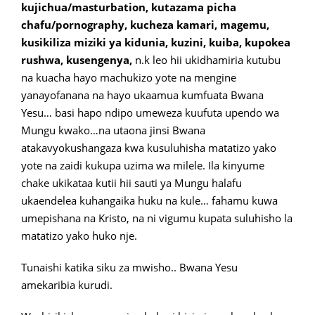
kujichua/masturbation, kutazama picha
chafu/pornography, kucheza kamari, magemu,
kusikiliza miziki ya kidunia, kuzini, kuiba, kupokea
rushwa, kusengenya,
n.k leo hii ukidhamiria kutubu
na kuacha hayo machukizo yote na mengine
yanayofanana na hayo ukaamua kumfuata Bwana
Yesu… basi hapo ndipo umeweza kuufuta upendo wa
Mungu kwako…na utaona jinsi Bwana
atakavyokushangaza kwa kusuluhisha matatizo yako
yote na zaidi kukupa uzima wa milele. Ila kinyume
chake ukikataa kutii hii sauti ya Mungu halafu
ukaendelea kuhangaika huku na kule… fahamu kuwa
umepishana na Kristo, na ni vigumu kupata suluhisho la
matatizo yako huko nje.
Tunaishi katika siku za mwisho.. Bwana Yesu
amekaribia kurudi.