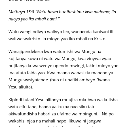
Mathayo 15:8 “Watu hawa huniheshimu kwa midomo; ila
mioyo yao iko mbali nami.”
Watu wengi ndivyo walivyo leo, wanaenda kanisani ili
waitwe wakristo ila mioyo yao iko mbali na Kristo.
Wanajipendekeza kwa watumishi wa Mungu na
kujifanya kuwa ni watu wa Mungu, kwa vinywa vyao
hujifanya kuwa wenye upendo mwingi, lakini mioyo yao
inatafuta faida yao. Kwa maana wanasikia maneno ya
Mungu wasiyatende. (huo ni unafiki ambayo Bwana
Yesu aliuita).
Kipindi fulani Yesu alifanya muujiza mkubwa wa kulisha
watu elfu tano, baada ya kukaa nao siku tatu
akiwafundisha habari za ufalme wa mbinguni… Ndipo
wakahisi njaa na mahali hapo ilikuwa ni jangwa