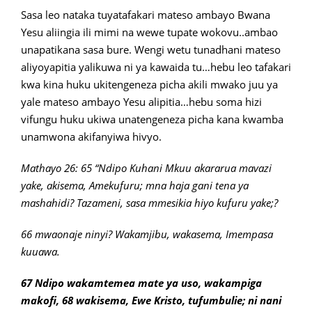
Sasa leo nataka tuyatafakari mateso ambayo Bwana
Yesu aliingia ili mimi na wewe tupate wokovu..ambao
unapatikana sasa bure. Wengi wetu tunadhani mateso
aliyoyapitia yalikuwa ni ya kawaida tu…hebu leo tafakari
kwa kina huku ukitengeneza picha akili mwako juu ya
yale mateso ambayo Yesu alipitia…hebu soma hizi
vifungu huku ukiwa unatengeneza picha kana kwamba
unamwona akifanyiwa hivyo.
Mathayo 26: 65 “Ndipo Kuhani Mkuu akararua mavazi
yake, akisema, Amekufuru; mna haja gani tena ya
mashahidi? Tazameni, sasa mmesikia hiyo kufuru yake;
?
66 mwaonaje ninyi? Wakamjibu, wakasema, Imempasa
kuuawa.
67 Ndipo wakamtemea mate ya uso, wakampiga
makofi, 68 wakisema, Ewe Kristo, tufumbulie; ni nani