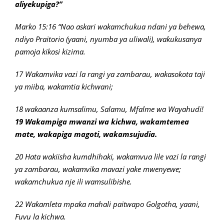
aliyekupiga?”
Marko 15:16 “Nao askari wakamchukua ndani ya behewa,
ndiyo Praitorio (yaani, nyumba ya uliwali), wakukusanya
pamoja kikosi kizima.
17 Wakamvika vazi la rangi ya zambarau, wakasokota taji
ya miiba, wakamtia kichwani;
18 wakaanza kumsalimu, Salamu, Mfalme wa Wayahudi!
19 Wakampiga mwanzi wa kichwa, wakamtemea
mate, wakapiga magoti, wakamsujudia.
20 Hata wakiisha kumdhihaki, wakamvua lile vazi la rangi
ya zambarau, wakamvika mavazi yake mwenyewe;
wakamchukua nje ili wamsulibishe.
22 Wakamleta mpaka mahali paitwapo Golgotha, yaani,
Fuvu la kichwa.