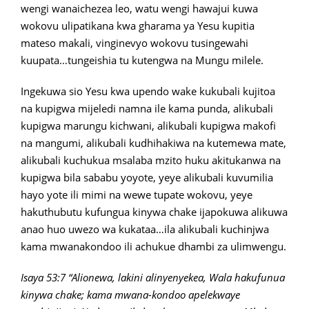
wengi wanaichezea leo, watu wengi hawajui kuwa
wokovu ulipatikana kwa gharama ya Yesu kupitia
mateso makali, vinginevyo wokovu tusingewahi
kuupata…tungeishia tu kutengwa na Mungu milele.
Ingekuwa sio Yesu kwa upendo wake kukubali kujitoa
na kupigwa mijeledi namna ile kama punda, alikubali
kupigwa marungu kichwani, alikubali kupigwa makofi
na mangumi, alikubali kudhihakiwa na kutemewa mate,
alikubali kuchukua msalaba mzito huku akitukanwa na
kupigwa bila sababu yoyote, yeye alikubali kuvumilia
hayo yote ili mimi na wewe tupate wokovu, yeye
hakuthubutu kufungua kinywa chake ijapokuwa alikuwa
anao huo uwezo wa kukataa…ila alikubali kuchinjwa
kama mwanakondoo ili achukue dhambi za ulimwengu.
Isaya 53:7 “Alionewa, lakini alinyenyekea, Wala hakufunua
kinywa chake; kama mwana-kondoo apelekwaye