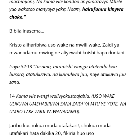
machinjioni, Na kama vile kondoo anyamazavyo Mbele
yao wakatao manyoya yake; Naam,
hakufunua kinywa
chake.”
Biblia inasema…
Kristo aliharibiwa uso wake na mwili wake, Zaidi ya
mwanadamu mwingine aliyewahi kuishi hapa duniani.
Isaya 52:13 “Tazama, mtumishi wangu atatenda kwa
busara, atatukuzwa, na kuinuliwa juu, naye atakuwa juu
sana.
14
Kama vile wengi walivyokustaajabia, (USO WAKE
ULIKUWA UMEHABIRIWA SANA ZAIDI YA MTU YE YOTE, NA
UMBO LAKE ZAIDI YA WANADAMU).
Jaribu kuchukua muda utafakari!, chukua muda
utafakari hata dakika 20, fikiria huo uso