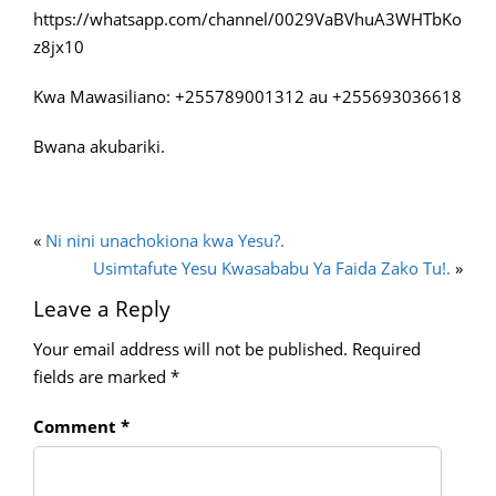
https://whatsapp.com/channel/0029VaBVhuA3WHTbKo
z8jx10
Kwa Mawasiliano: +255789001312 au +255693036618
Bwana akubariki.
«
Ni nini unachokiona kwa Yesu?.
Usimtafute Yesu Kwasababu Ya Faida Zako Tu!.
»
Leave a Reply
Your email address will not be published.
Required
fields are marked
*
Comment
*