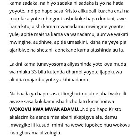
kama sadaka, na hiyo sadaka ni sadaka isiyo na hatia
yoyote…ndipo hapo sasa Kristo alikubali kuacha enzi na
mamlaka yote mbinguni..ashukuke hapa duniani, awe
hana kitu, aishi kama mwanadamu mwingine yoyote
yule, apitie maisha kama ya wanadamu, aumwe wakati
mwingine, audhiwe, apitie umaskini, kisha na yeye pia
ajaribiwe na shetani, aonekane kama atashinda au la,
Lakini kama tunavyosoma aliyashinda yote kwa muda
wa miaka 33 bila kutenda dhambi yoyote ijapokuwa
alipitia majaribu yote ya kibinadamu.
Na baada ya hapo sasa, ilimgharimu atoe uhai wake ili
aweze sasa kukikamilisha hicho kitu kinachoitwa
WOKOVU KWA
MWANADAMU…
Ndipo hapo Kristo
akalazimika aende msalabani akapigwe afe, damu
imwagike ili kusudi mimi na wewe tupokee huu wokovu
kwa gharama alizoingia.