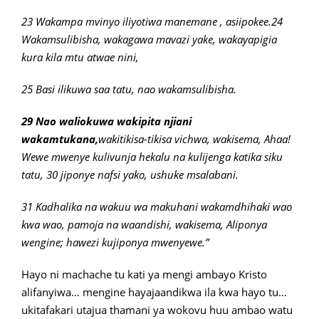
23 Wakampa mvinyo iliyotiwa manemane , asiipokee.
24
Wakamsulibisha, wakagawa mavazi yake, wakayapigia
kura kila mtu atwae nini,
25 Basi ilikuwa saa tatu, nao wakamsulibisha.
29 Nao waliokuwa wakipita njiani
wakamtukana,
wakitikisa-tikisa vichwa, wakisema, Ahaa!
Wewe mwenye kulivunja hekalu na kulijenga katika siku
tatu, 30 jiponye nafsi yako, ushuke msalabani.
31 Kadhalika na wakuu wa makuhani wakamdhihaki wao
kwa wao, pamoja na waandishi, wakisema, Aliponya
wengine; hawezi kujiponya mwenyewe.”
Hayo ni machache tu kati ya mengi ambayo Kristo
alifanyiwa… mengine hayajaandikwa ila kwa hayo tu…
ukitafakari utajua thamani ya wokovu huu ambao watu