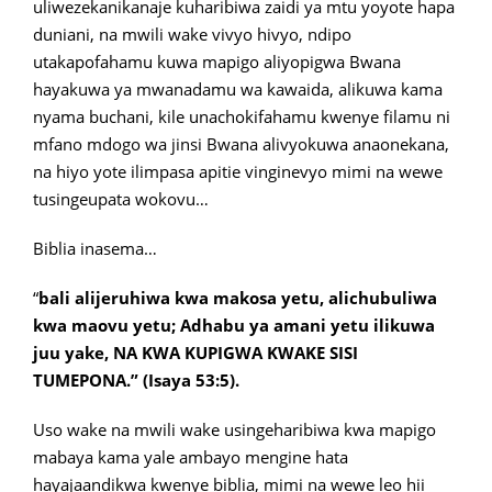
uliwezekanikanaje kuharibiwa zaidi ya mtu yoyote hapa
duniani, na mwili wake vivyo hivyo, ndipo
utakapofahamu kuwa mapigo aliyopigwa Bwana
hayakuwa ya mwanadamu wa kawaida, alikuwa kama
nyama buchani, kile unachokifahamu kwenye filamu ni
mfano mdogo wa jinsi Bwana alivyokuwa anaonekana,
na hiyo yote ilimpasa apitie vinginevyo mimi na wewe
tusingeupata wokovu…
Biblia inasema…
“
bali alijeruhiwa kwa makosa yetu, alichubuliwa
kwa maovu yetu; Adhabu ya amani yetu ilikuwa
juu yake, NA KWA KUPIGWA KWAKE SISI
TUMEPONA.” (Isaya 53:5).
Uso wake na mwili wake usingeharibiwa kwa mapigo
mabaya kama yale ambayo mengine hata
hayajaandikwa kwenye biblia, mimi na wewe leo hii