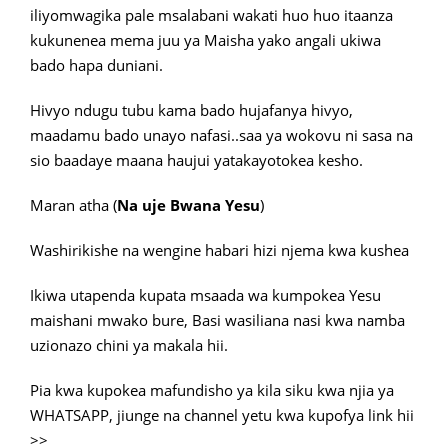
iliyomwagika pale msalabani wakati huo huo itaanza
kukunenea mema juu ya Maisha yako angali ukiwa
bado hapa duniani.
Hivyo ndugu tubu kama bado hujafanya hivyo,
maadamu bado unayo nafasi..saa ya wokovu ni sasa na
sio baadaye maana haujui yatakayotokea kesho.
Maran atha (
Na uje Bwana Yesu
)
Washirikishe na wengine habari hizi njema kwa kushea
Ikiwa utapenda kupata msaada wa kumpokea Yesu
maishani mwako bure, Basi wasiliana nasi kwa namba
uzionazo chini ya makala hii.
Pia kwa kupokea mafundisho ya kila siku kwa njia ya
WHATSAPP, jiunge na channel yetu kwa kupofya link hii
>>