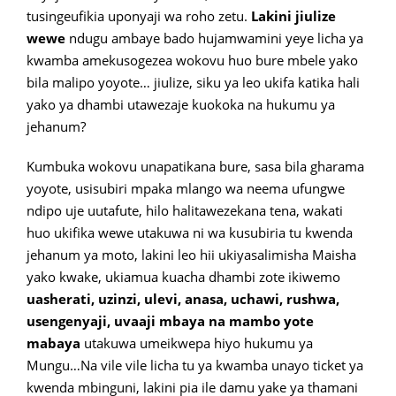
tusingeufikia uponyaji wa roho zetu.
Lakini jiulize
wewe
ndugu ambaye bado hujamwamini yeye licha ya
kwamba amekusogezea wokovu huo bure mbele yako
bila malipo yoyote… jiulize, siku ya leo ukifa katika hali
yako ya dhambi utawezaje kuokoka na hukumu ya
jehanum?
Kumbuka wokovu unapatikana bure, sasa bila gharama
yoyote, usisubiri mpaka mlango wa neema ufungwe
ndipo uje uutafute, hilo halitawezekana tena, wakati
huo ukifika wewe utakuwa ni wa kusubiria tu kwenda
jehanum ya moto, lakini leo hii ukiyasalimisha Maisha
yako kwake, ukiamua kuacha dhambi zote ikiwemo
uasherati, uzinzi, ulevi, anasa, uchawi, rushwa,
usengenyaji, uvaaji mbaya na mambo yote
mabaya
utakuwa umeikwepa hiyo hukumu ya
Mungu…Na vile vile licha tu ya kwamba unayo ticket ya
kwenda mbinguni, lakini pia ile damu yake ya thamani