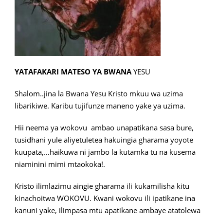
YATAFAKARI MATESO YA BWANA
YESU
Shalom..jina la Bwana Yesu Kristo mkuu wa uzima
libarikiwe. Karibu tujifunze maneno yake ya uzima.
Hii neema ya wokovu ambao unapatikana sasa bure,
tusidhani yule aliyetuletea hakuingia gharama yoyote
kuupata,…haikuwa ni jambo la kutamka tu na kusema
niaminini mimi mtaokoka!.
Kristo ilimlazimu aingie gharama ili kukamilisha kitu
kinachoitwa WOKOVU. Kwani wokovu ili ipatikane ina
kanuni yake, ilimpasa mtu apatikane ambaye atatolewa