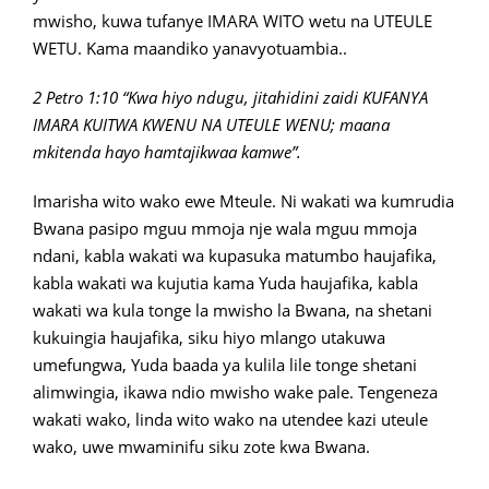
mwisho, kuwa tufanye IMARA WITO wetu na UTEULE
WETU. Kama maandiko yanavyotuambia..
2 Petro 1:10 “Kwa hiyo ndugu, jitahidini zaidi KUFANYA
IMARA KUITWA KWENU NA UTEULE WENU; maana
mkitenda hayo hamtajikwaa kamwe”.
Imarisha wito wako ewe Mteule. Ni wakati wa kumrudia
Bwana pasipo mguu mmoja nje wala mguu mmoja
ndani, kabla wakati wa kupasuka matumbo haujafika,
kabla wakati wa kujutia kama Yuda haujafika, kabla
wakati wa kula tonge la mwisho la Bwana, na shetani
kukuingia haujafika, siku hiyo mlango utakuwa
umefungwa, Yuda baada ya kulila lile tonge shetani
alimwingia, ikawa ndio mwisho wake pale. Tengeneza
wakati wako, linda wito wako na utendee kazi uteule
wako, uwe mwaminifu siku zote kwa Bwana.