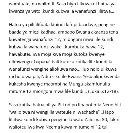
wamfuate, na walimtii..Sasa hiyo ilikuwa ni hatua ya
kwanza ya wito..kundi kubwa la wanafunzi liliitwa….
Hatua ya pili ilifuata kipindi kifupi baadaye, pengine
baada ya miezi kadhaa, ambapo Bwana akaanza tena
kuwatenga wanafunzi 12, miongoni mwa lile kundi
kubwa la wanafunzi wake…kumbuka hawa 12,
hawakuteuliwa moja kwa moja kutoka kwenye
ulimwengu, hapana! bali kutoka katika lile kundi la
wanafunzi wengine aliokuwa nao…Huo ndio ulikuwa
mchujo wa pili, Ndio siku ile Bwana Yesu alipokwenda
kukesha kwenye maombi na Mungu akamfunulia
mitume 12 miongoni mwa lile kundi… (Luka 6:12-18).
Sasa katika hatua hii ya Pili ndipo linapotimia Neno hili
“walioitwa ni wengi ila wateule ni wachache”…Hapo
liliitwa kundi kubwa pengine la watu Zaidi ya 80, lakini
walioteuliwa kwa Neema kuwa mitume ni 12 tu!.