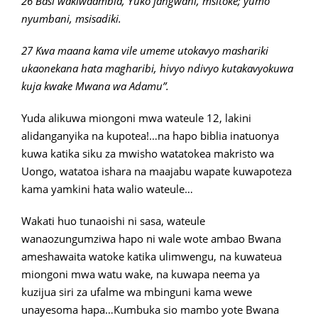
26 Basi wakiwaambia, Yuko jangwani, msitoke; yumo
nyumbani, msisadiki.
27 Kwa maana kama vile umeme utokavyo mashariki
ukaonekana hata magharibi, hivyo ndivyo kutakavyokuwa
kuja kwake Mwana wa Adamu”.
Yuda alikuwa miongoni mwa wateule 12, lakini
alidanganyika na kupotea!…na hapo biblia inatuonya
kuwa katika siku za mwisho watatokea makristo wa
Uongo, watatoa ishara na maajabu wapate kuwapoteza
kama yamkini hata walio wateule…
Wakati huo tunaoishi ni sasa, wateule
wanaozungumziwa hapo ni wale wote ambao Bwana
ameshawaita watoke katika ulimwengu, na kuwateua
miongoni mwa watu wake, na kuwapa neema ya
kuzijua siri za ufalme wa mbinguni kama wewe
unayesoma hapa…Kumbuka sio mambo yote Bwana