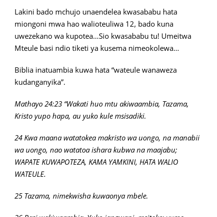
Lakini bado mchujo unaendelea kwasababu hata
miongoni mwa hao walioteuliwa 12, bado kuna
uwezekano wa kupotea…Sio kwasababu tu! Umeitwa
Mteule basi ndio tiketi ya kusema nimeokolewa…
Biblia inatuambia kuwa hata “wateule wanaweza
kudanganyika”.
Mathayo 24:23 “Wakati huo mtu akiwaambia, Tazama,
Kristo yupo hapa, au yuko kule msisadiki.
24 Kwa maana watatokea makristo wa uongo, na manabii
wa uongo, nao watatoa ishara kubwa na maajabu;
WAPATE KUWAPOTEZA, KAMA YAMKINI, HATA WALIO
WATEULE.
25 Tazama, nimekwisha kuwaonya mbele.