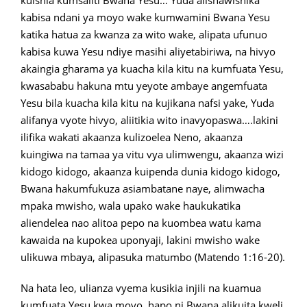
kuishia kumsaliti Bwana Yesu… Yuda alishawishika
kabisa ndani ya moyo wake kumwamini Bwana Yesu
katika hatua za kwanza za wito wake, alipata ufunuo
kabisa kuwa Yesu ndiye masihi aliyetabiriwa, na hivyo
akaingia gharama ya kuacha kila kitu na kumfuata Yesu,
kwasababu hakuna mtu yeyote ambaye angemfuata
Yesu bila kuacha kila kitu na kujikana nafsi yake, Yuda
alifanya vyote hivyo, aliitikia wito inavyopaswa….lakini
ilifika wakati akaanza kulizoelea Neno, akaanza
kuingiwa na tamaa ya vitu vya ulimwengu, akaanza wizi
kidogo kidogo, akaanza kuipenda dunia kidogo kidogo,
Bwana hakumfukuza asiambatane naye, alimwacha
mpaka mwisho, wala upako wake haukukatika
aliendelea nao alitoa pepo na kuombea watu kama
kawaida na kupokea uponyaji, lakini mwisho wake
ulikuwa mbaya, alipasuka matumbo (Matendo 1:16-20).
Na hata leo, ulianza vyema kusikia injili na kuamua
kumfuata Yesu kwa moyo, hapo ni Bwana alikuita kweli