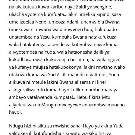
na akakuteua kuwa karibu naye Zaidi ya wengine,
uliacha vyote na kumfuata…lakini imefika kipindi sasa
umelizoelea Neno, umeoza ndani, unamwibia Bwana,
umekuwa ni mwana wa ulimwengu huu, huku bado
unatembea na Yesu, kumbuka Bwana hatakufukuza
wala hatakutenga, ataendelea kutembea nawe kama
alivyotembea na Yuda, wala hataonesha dalili ya
kukudharau wala kukuvunjia heshima, na wala nguvu
ya kufanya miujiza hatakupokonya, lakini mwisho wako
utakuwa kama wa Yuda!…ili maandiko yatimie , Yuda
alikuwa ni mteule lakini Bwana alisema ni kheri
asingezaliwa mtu kama huyo kuliko mambo mabaya
ambayo yatakwenda kumpata!…Hebu fikiria Mtu
aliyeteuliwa na Mungu mwenyewe anaambiwa maneno
hayo?.
Ndugu hizi ni siku za mwisho sana, Hayo ya akina Yuda
yalitokea ili kutufundisha sisi watu wa siku hizi za