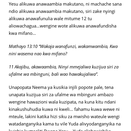
Yesu alikuwa anawaambia makutano, ni machache sana
ndio alikuwa anawaambia makutano, siri zake nyingi
alikuwa anawafunulia wale mitume 12 tu
aliowachagua…wengine wote alikuwa anawafundisha
kwa mifano…
Mathayo 13:10 “Wakaja wanafunzi, wakamwambia, Kwa
nini wasema nao kwa mifano?
11 Akajibu, akawaambia, Ninyi mmejaliwa kuzijua siri za
ufalme wa mbinguni, bali wao hawakujaliwa”.
Unapopata Neema ya kusikia injili popote pale, tena
unapata kuzijua siri za ufalme wa mbinguni ambazo
wengine hawazioni wala kuzipata, na kuna kitu ndani
kinakushuhudia kuwa ni kweli… fahamu kuwa wewe ni
mteule, lakini katika hizi siku za mwisho wateule wengi
watadanganyika kama tu vile Yuda alivyodanganyika na