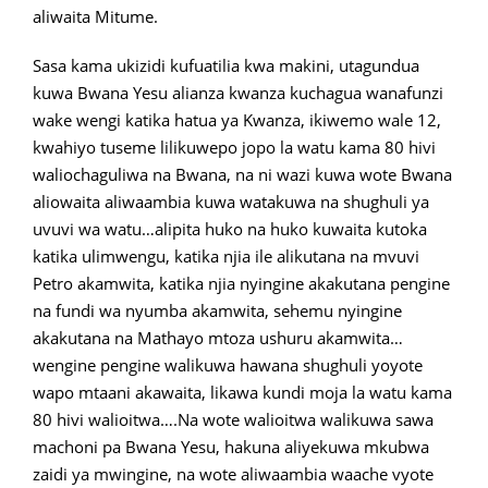
aliwaita Mitume.
Sasa kama ukizidi kufuatilia kwa makini, utagundua
kuwa Bwana Yesu alianza kwanza kuchagua wanafunzi
wake wengi katika hatua ya Kwanza, ikiwemo wale 12,
kwahiyo tuseme lilikuwepo jopo la watu kama 80 hivi
waliochaguliwa na Bwana, na ni wazi kuwa wote Bwana
aliowaita aliwaambia kuwa watakuwa na shughuli ya
uvuvi wa watu…alipita huko na huko kuwaita kutoka
katika ulimwengu, katika njia ile alikutana na mvuvi
Petro akamwita, katika njia nyingine akakutana pengine
na fundi wa nyumba akamwita, sehemu nyingine
akakutana na Mathayo mtoza ushuru akamwita…
wengine pengine walikuwa hawana shughuli yoyote
wapo mtaani akawaita, likawa kundi moja la watu kama
80 hivi walioitwa….Na wote walioitwa walikuwa sawa
machoni pa Bwana Yesu, hakuna aliyekuwa mkubwa
zaidi ya mwingine, na wote aliwaambia waache vyote