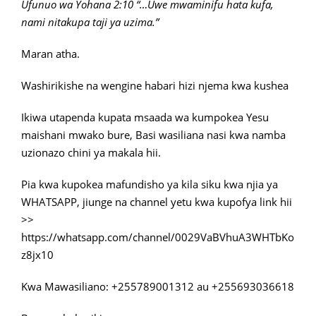
Ufunuo wa Yohana 2:10 “…Uwe mwaminifu hata kufa,
nami nitakupa taji ya uzima.”
Maran atha.
Washirikishe na wengine habari hizi njema kwa kushea
Ikiwa utapenda kupata msaada wa kumpokea Yesu
maishani mwako bure, Basi wasiliana nasi kwa namba
uzionazo chini ya makala hii.
Pia kwa kupokea mafundisho ya kila siku kwa njia ya
WHATSAPP, jiunge na channel yetu kwa kupofya link hii
>>
https://whatsapp.com/channel/0029VaBVhuA3WHTbKo
z8jx10
Kwa Mawasiliano: +255789001312 au +255693036618