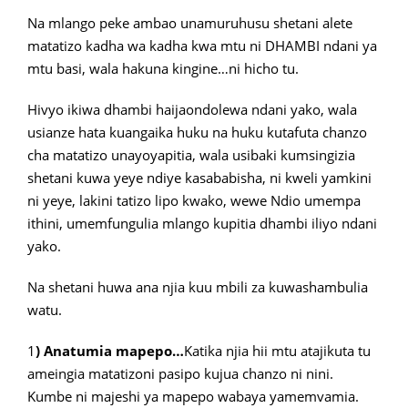
Na mlango peke ambao unamuruhusu shetani alete
matatizo kadha wa kadha kwa mtu ni DHAMBI ndani ya
mtu basi, wala hakuna kingine…ni hicho tu.
Hivyo ikiwa dhambi haijaondolewa ndani yako, wala
usianze hata kuangaika huku na huku kutafuta chanzo
cha matatizo unayoyapitia, wala usibaki kumsingizia
shetani kuwa yeye ndiye kasababisha, ni kweli yamkini
ni yeye, lakini tatizo lipo kwako, wewe Ndio umempa
ithini, umemfungulia mlango kupitia dhambi iliyo ndani
yako.
Na shetani huwa ana njia kuu mbili za kuwashambulia
watu.
1
) Anatumia mapepo…
Katika njia hii mtu atajikuta tu
ameingia matatizoni pasipo kujua chanzo ni nini.
Kumbe ni majeshi ya mapepo wabaya yamemvamia.