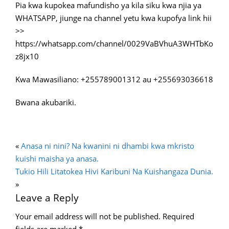
Pia kwa kupokea mafundisho ya kila siku kwa njia ya
WHATSAPP, jiunge na channel yetu kwa kupofya link hii
>>
https://whatsapp.com/channel/0029VaBVhuA3WHTbKo
z8jx10
Kwa Mawasiliano: +255789001312 au +255693036618
Bwana akubariki.
«
Anasa ni nini? Na kwanini ni dhambi kwa mkristo
kuishi maisha ya anasa.
Tukio Hili Litatokea Hivi Karibuni Na Kuishangaza Dunia.
»
Leave a Reply
Your email address will not be published.
Required