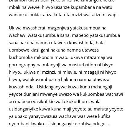
mbali na wewe, hivyo usianze kupambana na watu
wanaokuchukia, anza kutafuta mzizi wa tatizo ni wapi.
Ukiwa mwasherati magonjwa yatakusumbua na
wachawi watakusumbua sana, mapepo yatakusumbua
sana hakuna namna utaweza kuwashinda, hata
uombewe kiasi gani hakuna namna utaweza
kuchomoka mikononi mwao…ukiwa mtazamaji wa
pornography na mfanyaji wa masturbation ni hivyo
hivyo…ukiwa ni mzinzi, ni mlevie, ni msagaji ni hivyo
hivyo, watakusumbua na hakuna namna utaweza
kuwashinda…Usidanganywe kuwa kuna mchungaji
yeyote duniani mwenye uwezo wa kukuombea wachawi
au mapepo yasikufikie wala kukudhuru, wala
usidanganyike kuwa kuna maji yoyote au mafuta yoyote
ya upako yanayowazuia wachawi wasiweze kufika
nyumbani kwako…Usidanganyike kabisa ndugu…