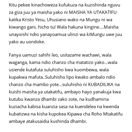
Kitu pekee kinachoweza kufukuza na kuzishinda nguvu
za giza juu ya maisha yako ni MAISHA YA UTAKATIFU
katika Kristo Yesu, Uhusiano wako na Mungu ni wa
kiwango gani, hicho tu! Wala hakuna kingine….Maisha
unayoishi ndio yanayoamua ulinzi wa kiMungu uwe juu
yako au uondoke.
Fanya uamuzi sahihi leo, usitazame wachawi, wala
waganga, kama ndio chanzo cha matatizo yako…wala
usiende kutafuta suluhisho kwa kuombewa, wala
kupakwa mafuta..Suluhisho lipo kwako ambalo ndio
chanzo cha mambo yote…suluhisho ni KUBADILIKA na
kuishi maisha ya utakatifu, ambayo hayo yanakuja kwa
kutubu kwanza dhambi zako zote, na kudhamiria
kuziacha kabisa kuanzia sasa na kuendelea na kwenda
kubatizwa na kisha kupokea Kipawa cha Roho Mtakatifu
ambaye atakusaidia kushinda dhambi.