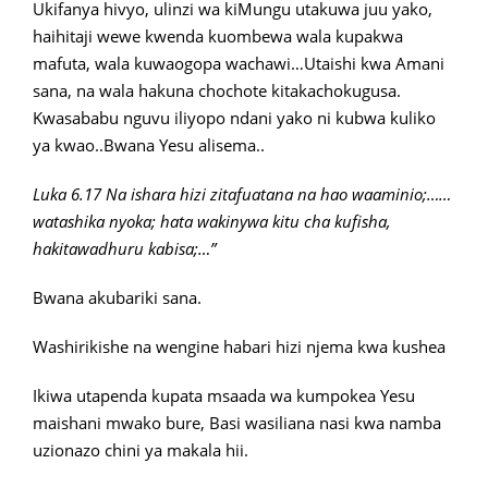
Ukifanya hivyo, ulinzi wa kiMungu utakuwa juu yako,
haihitaji wewe kwenda kuombewa wala kupakwa
mafuta, wala kuwaogopa wachawi…Utaishi kwa Amani
sana, na wala hakuna chochote kitakachokugusa.
Kwasababu nguvu iliyopo ndani yako ni kubwa kuliko
ya kwao..Bwana Yesu alisema..
Luka 6.17 Na ishara hizi zitafuatana na hao waaminio;……
watashika nyoka; hata wakinywa kitu cha kufisha,
hakitawadhuru kabisa;…”
Bwana akubariki sana.
Washirikishe na wengine habari hizi njema kwa kushea
Ikiwa utapenda kupata msaada wa kumpokea Yesu
maishani mwako bure, Basi wasiliana nasi kwa namba
uzionazo chini ya makala hii.