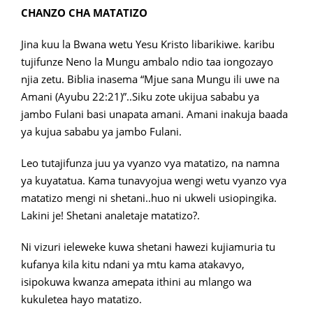
CHANZO CHA MATATIZO
Jina kuu la Bwana wetu Yesu Kristo libarikiwe. karibu
tujifunze Neno la Mungu ambalo ndio taa iongozayo
njia zetu. Biblia inasema “Mjue sana Mungu ili uwe na
Amani (Ayubu 22:21)”..Siku zote ukijua sababu ya
jambo Fulani basi unapata amani. Amani inakuja baada
ya kujua sababu ya jambo Fulani.
Leo tutajifunza juu ya vyanzo vya matatizo, na namna
ya kuyatatua. Kama tunavyojua wengi wetu vyanzo vya
matatizo mengi ni shetani..huo ni ukweli usiopingika.
Lakini je! Shetani analetaje matatizo?.
Ni vizuri ieleweke kuwa shetani hawezi kujiamuria tu
kufanya kila kitu ndani ya mtu kama atakavyo,
isipokuwa kwanza amepata ithini au mlango wa
kukuletea hayo matatizo.