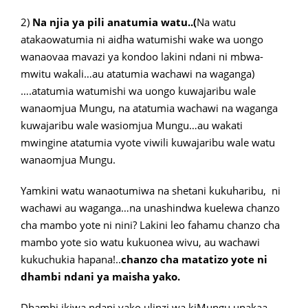
2)
Na njia ya pili anatumia watu..(
Na watu
atakaowatumia ni aidha watumishi wake wa uongo
wanaovaa mavazi ya kondoo lakini ndani ni mbwa-
mwitu wakali…au atatumia wachawi na waganga)
….atatumia watumishi wa uongo kuwajaribu wale
wanaomjua Mungu, na atatumia wachawi na waganga
kuwajaribu wale wasiomjua Mungu…au wakati
mwingine atatumia vyote viwili kuwajaribu wale watu
wanaomjua Mungu.
Yamkini watu wanaotumiwa na shetani kukuharibu, ni
wachawi au waganga…na unashindwa kuelewa chanzo
cha mambo yote ni nini? Lakini leo fahamu chanzo cha
mambo yote sio watu kukuonea wivu, au wachawi
kukuchukia hapana!..
chanzo cha matatizo yote ni
dhambi ndani ya maisha yako.
Dhambi ikiwa ndani yako ulinzi wa kiMungu unakaa