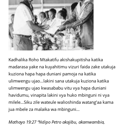
Kadhalika Roho Mtakatifu akishakupitisha katika
madarasa yake na kuyahitimu vizuri faida zake utakuja
kuziona hapa hapa duniani pamoja na katika
ulimwengu ujao…lakini sana utakuja kuziona katika
ulimwengu ujao kwasababu vitu vya hapa duniani
havidumu, vinapita lakini vya huko mbinguni ni vya
milele…Siku zile wateule walioshinda watang’aa kama
jua mbele za malaika wa mbinguni…
Mathayo 19:27 “Ndipo Petro akajibu, akamwambia,