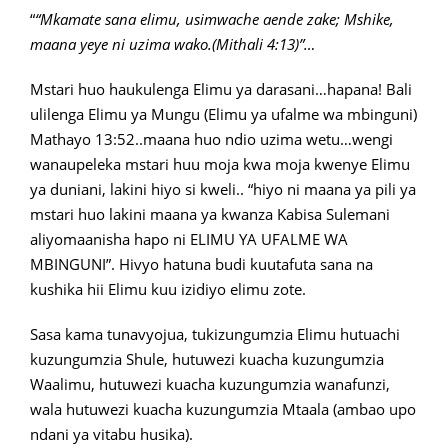
“
“Mkamate sana elimu, usimwache aende zake; Mshike,
maana yeye ni uzima wako.(Mithali 4:13)”…
Mstari huo haukulenga Elimu ya darasani…hapana! Bali
ulilenga Elimu ya Mungu (Elimu ya ufalme wa mbinguni)
Mathayo 13:52..maana huo ndio uzima wetu…wengi
wanaupeleka mstari huu moja kwa moja kwenye Elimu
ya duniani, lakini hiyo si kweli.. “hiyo ni maana ya pili ya
mstari huo lakini maana ya kwanza Kabisa Sulemani
aliyomaanisha hapo ni ELIMU YA UFALME WA
MBINGUNI”. Hivyo hatuna budi kuutafuta sana na
kushika hii Elimu kuu izidiyo elimu zote.
Sasa kama tunavyojua, tukizungumzia Elimu hutuachi
kuzungumzia Shule, hutuwezi kuacha kuzungumzia
Waalimu, hutuwezi kuacha kuzungumzia wanafunzi,
wala hutuwezi kuacha kuzungumzia Mtaala (ambao upo
ndani ya vitabu husika).