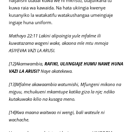
haijalishi utadai kuwa we ni mkristo, utajulikana tu
kuwa raia wa kawaida. Na hata ukiingia kwenye
kusanyiko la watakatifu watakushangaa umeingiaje
ingiaje huna uniform.
Mathayo 22:11 Lakini alipoingia yule mfalme ili
kuwatazama wageni wake, akaona mle mtu mmoja
ASIYEVAA VAZI LA ARUSI.
[12]Akamwambia,
RAFIKI, ULIINGIAJE HUMU NAWE HUNA
VAZI LA ARUSI?
Naye akatekewa.
[13]Mfalme akawaambia watumishi, Mfungeni mikono na
miguu, mchukueni mkamtupe katika giza la nje; ndiko
kutakuwako kilio na kusaga meno.
[14]Kwa maana waitwao ni wengi, bali wateule ni
wachache.