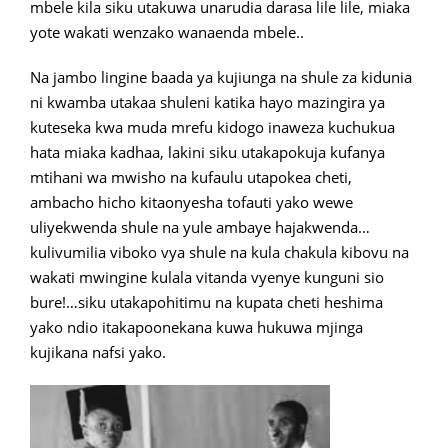
mbele kila siku utakuwa unarudia darasa lile lile, miaka
yote wakati wenzako wanaenda mbele..
Na jambo lingine baada ya kujiunga na shule za kidunia
ni kwamba utakaa shuleni katika hayo mazingira ya
kuteseka kwa muda mrefu kidogo inaweza kuchukua
hata miaka kadhaa, lakini siku utakapokuja kufanya
mtihani wa mwisho na kufaulu utapokea cheti,
ambacho hicho kitaonyesha tofauti yako wewe
uliyekwenda shule na yule ambaye hajakwenda…
kulivumilia viboko vya shule na kula chakula kibovu na
wakati mwingine kulala vitanda vyenye kunguni sio
bure!…siku utakapohitimu na kupata cheti heshima
yako ndio itakapoonekana kuwa hukuwa mjinga
kujikana nafsi yako.