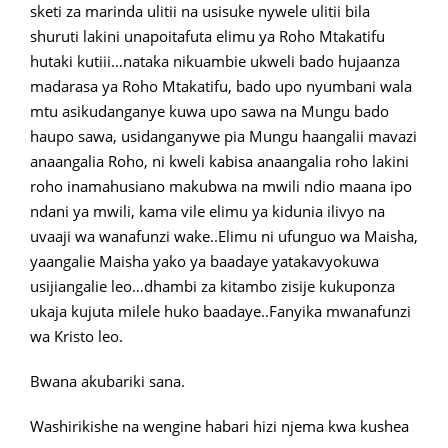
sketi za marinda ulitii na usisuke nywele ulitii bila
shuruti lakini unapoitafuta elimu ya Roho Mtakatifu
hutaki kutiii…nataka nikuambie ukweli bado hujaanza
madarasa ya Roho Mtakatifu, bado upo nyumbani wala
mtu asikudanganye kuwa upo sawa na Mungu bado
haupo sawa, usidanganywe pia Mungu haangalii mavazi
anaangalia Roho, ni kweli kabisa anaangalia roho lakini
roho inamahusiano makubwa na mwili ndio maana ipo
ndani ya mwili, kama vile elimu ya kidunia ilivyo na
uvaaji wa wanafunzi wake..Elimu ni ufunguo wa Maisha,
yaangalie Maisha yako ya baadaye yatakavyokuwa
usijiangalie leo…dhambi za kitambo zisije kukuponza
ukaja kujuta milele huko baadaye..Fanyika mwanafunzi
wa Kristo leo.
Bwana akubariki sana.
Washirikishe na wengine habari hizi njema kwa kushea