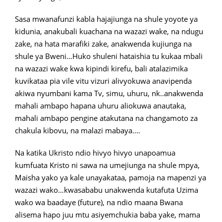
Sasa mwanafunzi kabla hajajiunga na shule yoyote ya
kidunia, anakubali kuachana na wazazi wake, na ndugu
zake, na hata marafiki zake, anakwenda kujiunga na
shule ya Bweni…Huko shuleni hataishia tu kukaa mbali
na wazazi wake kwa kipindi kirefu, bali atalazimika
kuvikataa pia vile vitu vizuri alivyokuwa anavipenda
akiwa nyumbani kama Tv, simu, uhuru, nk..anakwenda
mahali ambapo hapana uhuru aliokuwa anautaka,
mahali ambapo pengine atakutana na changamoto za
chakula kibovu, na malazi mabaya.…
Na katika Ukristo ndio hivyo hivyo unapoamua
kumfuata Kristo ni sawa na umejiunga na shule mpya,
Maisha yako ya kale unayakataa, pamoja na mapenzi ya
wazazi wako…kwasababu unakwenda kutafuta Uzima
wako wa baadaye (future), na ndio maana Bwana
alisema hapo juu mtu asiyemchukia baba yake, mama