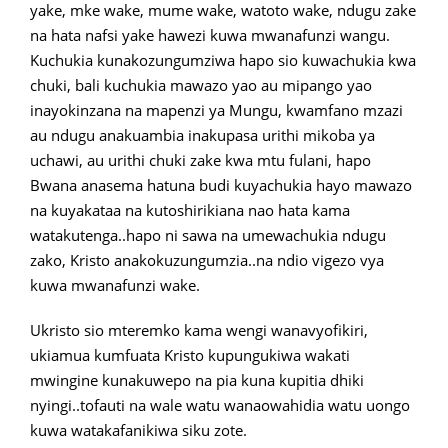
yake, mke wake, mume wake, watoto wake, ndugu zake
na hata nafsi yake hawezi kuwa mwanafunzi wangu.
Kuchukia kunakozungumziwa hapo sio kuwachukia kwa
chuki, bali kuchukia mawazo yao au mipango yao
inayokinzana na mapenzi ya Mungu, kwamfano mzazi
au ndugu anakuambia inakupasa urithi mikoba ya
uchawi, au urithi chuki zake kwa mtu fulani, hapo
Bwana anasema hatuna budi kuyachukia hayo mawazo
na kuyakataa na kutoshirikiana nao hata kama
watakutenga..hapo ni sawa na umewachukia ndugu
zako, Kristo anakokuzungumzia..na ndio vigezo vya
kuwa mwanafunzi wake.
Ukristo sio mteremko kama wengi wanavyofikiri,
ukiamua kumfuata Kristo kupungukiwa wakati
mwingine kunakuwepo na pia kuna kupitia dhiki
nyingi..tofauti na wale watu wanaowahidia watu uongo
kuwa watakafanikiwa siku zote.