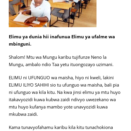
Elimu ya dunia hii inafunua Elimu ya ufalme wa
mbinguni.
Shalom! Mtu wa Mungu karibu tujifunze Neno la
Mungu, ambalo ndio Taa yetu ituongozayo uzimani.
ELIMU ni UFUNGUO wa maisha, hiyo ni kweli, lakini
ELIMU ILIYO SAHIHI sio tu ufunguo wa maisha, bali pia
ni ufunguo wa kila kitu. Na kwa jinsi elimu ya mtu huyo
itakavyozidi kuwa kubwa zaidi ndivyo uwezekano wa
mtu huyo kufanya mambo yote unavyozidi kuwa
mkubwa zaidi.
Kama tunavyofahamu karibu kila kitu tunachokiona