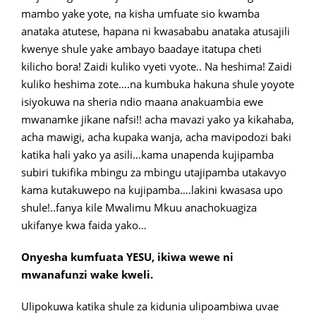
mambo yake yote, na kisha umfuate sio kwamba
anataka atutese, hapana ni kwasababu anataka atusajili
kwenye shule yake ambayo baadaye itatupa cheti
kilicho bora! Zaidi kuliko vyeti vyote.. Na heshima! Zaidi
kuliko heshima zote….na kumbuka hakuna shule yoyote
isiyokuwa na sheria ndio maana anakuambia ewe
mwanamke jikane nafsi!! acha mavazi yako ya kikahaba,
acha mawigi, acha kupaka wanja, acha mavipodozi baki
katika hali yako ya asili…kama unapenda kujipamba
subiri tukifika mbingu za mbingu utajipamba utakavyo
kama kutakuwepo na kujipamba….lakini kwasasa upo
shule!..fanya kile Mwalimu Mkuu anachokuagiza
ukifanye kwa faida yako…
Onyesha kumfuata YESU, ikiwa wewe ni
mwanafunzi wake kweli.
Ulipokuwa katika shule za kidunia ulipoambiwa uvae