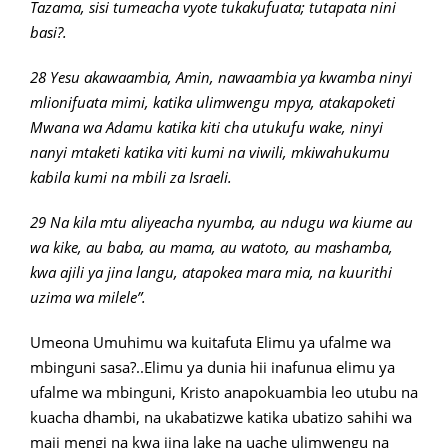
Tazama, sisi tumeacha vyote tukakufuata; tutapata nini
basi?.
28 Yesu akawaambia, Amin, nawaambia ya kwamba ninyi
mlionifuata mimi, katika ulimwengu mpya, atakapoketi
Mwana wa Adamu katika kiti cha utukufu wake, ninyi
nanyi mtaketi katika viti kumi na viwili, mkiwahukumu
kabila kumi na mbili za Israeli.
29 Na kila mtu aliyeacha nyumba, au ndugu wa kiume au
wa kike, au baba, au mama, au watoto, au mashamba,
kwa ajili ya jina langu, atapokea mara mia, na kuurithi
uzima wa milele”.
Umeona Umuhimu wa kuitafuta Elimu ya ufalme wa
mbinguni sasa?..Elimu ya dunia hii inafunua elimu ya
ufalme wa mbinguni, Kristo anapokuambia leo utubu na
kuacha dhambi, na ukabatizwe katika ubatizo sahihi wa
maji mengi na kwa jina lake na uache ulimwengu na