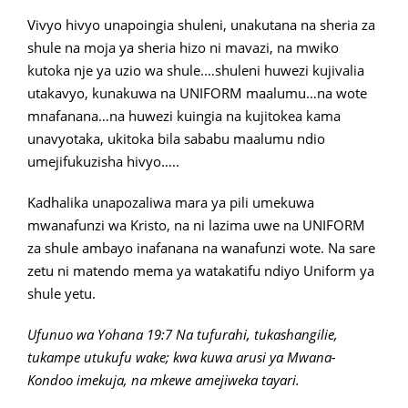
Vivyo hivyo unapoingia shuleni, unakutana na sheria za
shule na moja ya sheria hizo ni mavazi, na mwiko
kutoka nje ya uzio wa shule.…shuleni huwezi kujivalia
utakavyo, kunakuwa na UNIFORM maalumu…na wote
mnafanana…na huwezi kuingia na kujitokea kama
unavyotaka, ukitoka bila sababu maalumu ndio
umejifukuzisha hivyo…..
Kadhalika unapozaliwa mara ya pili umekuwa
mwanafunzi wa Kristo, na ni lazima uwe na UNIFORM
za shule ambayo inafanana na wanafunzi wote. Na sare
zetu ni matendo mema ya watakatifu ndiyo Uniform ya
shule yetu.
Ufunuo wa Yohana 19:7 Na tufurahi, tukashangilie,
tukampe utukufu wake; kwa kuwa arusi ya Mwana-
Kondoo imekuja, na mkewe amejiweka tayari.