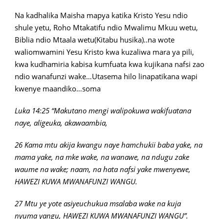
Na kadhalika Maisha mapya katika Kristo Yesu ndio
shule yetu, Roho Mtakatifu ndio Mwalimu Mkuu wetu,
Biblia ndio Mtaala wetu(Kitabu husika)..na wote
waliomwamini Yesu Kristo kwa kuzaliwa mara ya pili,
kwa kudhamiria kabisa kumfuata kwa kujikana nafsi zao
ndio wanafunzi wake…Utasema hilo linapatikana wapi
kwenye maandiko…soma
Luka 14:25 “Makutano mengi walipokuwa wakifuatana
naye, aligeuka, akawaambia,
26 Kama mtu akija kwangu naye hamchukii baba yake, na
mama yake, na mke wake, na wanawe, na ndugu zake
waume na wake; naam, na hata nafsi yake mwenyewe,
HAWEZI KUWA MWANAFUNZI WANGU.
27 Mtu ye yote asiyeuchukua msalaba wake na kuja
nyuma yangu, HAWEZI KUWA MWANAFUNZI WANGU”.