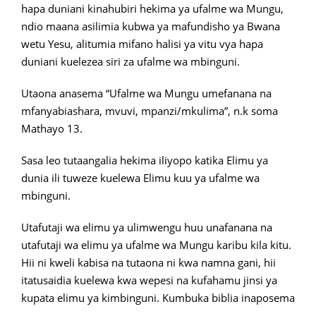
hapa duniani kinahubiri hekima ya ufalme wa Mungu,
ndio maana asilimia kubwa ya mafundisho ya Bwana
wetu Yesu, alitumia mifano halisi ya vitu vya hapa
duniani kuelezea siri za ufalme wa mbinguni.
Utaona anasema “Ufalme wa Mungu umefanana na
mfanyabiashara, mvuvi, mpanzi/mkulima”, n.k soma
Mathayo 13.
Sasa leo tutaangalia hekima iliyopo katika Elimu ya
dunia ili tuweze kuelewa Elimu kuu ya ufalme wa
mbinguni.
Utafutaji wa elimu ya ulimwengu huu unafanana na
utafutaji wa elimu ya ufalme wa Mungu karibu kila kitu.
Hii ni kweli kabisa na tutaona ni kwa namna gani, hii
itatusaidia kuelewa kwa wepesi na kufahamu jinsi ya
kupata elimu ya kimbinguni. Kumbuka biblia inaposema