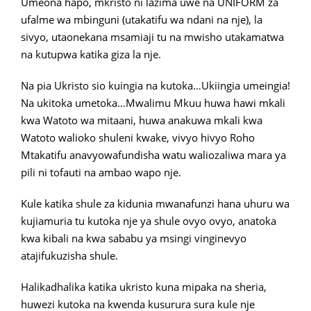
Umeona hapo, mkristo ni lazima uwe na UNIFORM za
ufalme wa mbinguni (utakatifu wa ndani na nje), la
sivyo, utaonekana msamiaji tu na mwisho utakamatwa
na kutupwa katika giza la nje.
Na pia Ukristo sio kuingia na kutoka…Ukiingia umeingia!
Na ukitoka umetoka…Mwalimu Mkuu huwa hawi mkali
kwa Watoto wa mitaani, huwa anakuwa mkali kwa
Watoto walioko shuleni kwake, vivyo hivyo Roho
Mtakatifu anavyowafundisha watu waliozaliwa mara ya
pili ni tofauti na ambao wapo nje.
Kule katika shule za kidunia mwanafunzi hana uhuru wa
kujiamuria tu kutoka nje ya shule ovyo ovyo, anatoka
kwa kibali na kwa sababu ya msingi vinginevyo
atajifukuzisha shule.
Halikadhalika katika ukristo kuna mipaka na sheria,
huwezi kutoka na kwenda kusurura sura kule nje