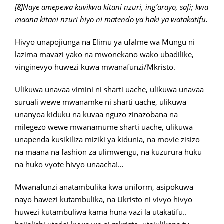
[8]Naye amepewa kuvikwa kitani nzuri, ing’arayo, safi; kwa
maana kitani nzuri hiyo ni matendo ya haki ya watakatifu.
Hivyo unapojiunga na Elimu ya ufalme wa Mungu ni
lazima mavazi yako na mwonekano wako ubadilike,
vinginevyo huwezi kuwa mwanafunzi/Mkristo.
Ulikuwa unavaa vimini ni sharti uache, ulikuwa unavaa
suruali wewe mwanamke ni sharti uache, ulikuwa
unanyoa kiduku na kuvaa nguzo zinazobana na
milegezo wewe mwanamume sharti uache, ulikuwa
unapenda kusikiliza miziki ya kidunia, na movie zisizo
na maana na fashion za ulimwengu, na kuzurura huku
na huko vyote hivyo unaacha!…
Mwanafunzi anatambulika kwa uniform, asipokuwa
nayo hawezi kutambulika, na Ukristo ni vivyo hivyo
huwezi kutambuliwa kama huna vazi la utakatifu..