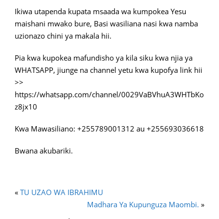
Ikiwa utapenda kupata msaada wa kumpokea Yesu
maishani mwako bure, Basi wasiliana nasi kwa namba
uzionazo chini ya makala hii.
Pia kwa kupokea mafundisho ya kila siku kwa njia ya
WHATSAPP, jiunge na channel yetu kwa kupofya link hii
>>
https://whatsapp.com/channel/0029VaBVhuA3WHTbKo
z8jx10
Kwa Mawasiliano: +255789001312 au +255693036618
Bwana akubariki.
«
TU UZAO WA IBRAHIMU
Madhara Ya Kupunguza Maombi.
»