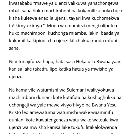
kwasababu “mawe ya ujenzi yalikuwa yanachongewa
mbali sana huko machimboni na kukamilika huko huko
kisha kuletwa eneo la ujenzi, tayari kwa kuchomekwa
tu! kimya kimya.”..Muda wa mamiezi mengi ulipotea
huko machimboni kuchonga miamba, lakini baada ya
kukamilika kipindi cha ujenzi kilichukua muda mfupi
sana.
Nini tunajifunza hapo, hata sasa Hekalu la Bwana yaani
kanisa lake takatifu lipo katika hatua ya mwisho ya
ujenzi.
Na kama vile watumishi wa Sulemani walivyokuwa
machimboni duniani kote kutafuta na kushughulika na
uchongaji wa yale mawe vivyo hivyo na Bwana Yesu
Kristo leo amewatuma watumishi wake waaminifu
duniani kote kuwatengeneza watu wake wateule kwa
ujenzi wa mwisho kanisa lake tukufu litakalokwenda