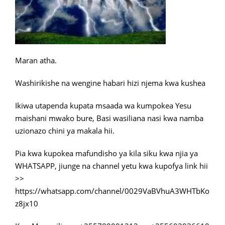
Maran atha.
Washirikishe na wengine habari hizi njema kwa kushea
Ikiwa utapenda kupata msaada wa kumpokea Yesu
maishani mwako bure, Basi wasiliana nasi kwa namba
uzionazo chini ya makala hii.
Pia kwa kupokea mafundisho ya kila siku kwa njia ya
WHATSAPP, jiunge na channel yetu kwa kupofya link hii
>>
https://whatsapp.com/channel/0029VaBVhuA3WHTbKo
z8jx10