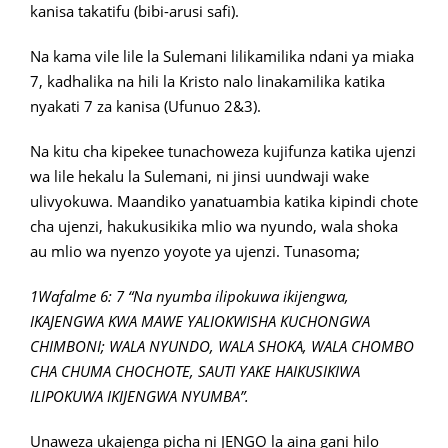
kanisa takatifu (bibi-arusi safi).
Na kama vile lile la Sulemani lilikamilika ndani ya miaka
7, kadhalika na hili la Kristo nalo linakamilika katika
nyakati 7 za kanisa (Ufunuo 2&3).
Na kitu cha kipekee tunachoweza kujifunza katika ujenzi
wa lile hekalu la Sulemani, ni jinsi uundwaji wake
ulivyokuwa. Maandiko yanatuambia katika kipindi chote
cha ujenzi, hakukusikika mlio wa nyundo, wala shoka
au mlio wa nyenzo yoyote ya ujenzi. Tunasoma;
1Wafalme 6: 7 “Na nyumba ilipokuwa ikijengwa,
IKAJENGWA KWA MAWE YALIOKWISHA KUCHONGWA
CHIMBONI; WALA NYUNDO, WALA SHOKA, WALA CHOMBO
CHA CHUMA CHOCHOTE, SAUTI YAKE HAIKUSIKIWA
ILIPOKUWA IKIJENGWA NYUMBA”.
Unaweza ukajenga picha ni JENGO la aina gani hilo