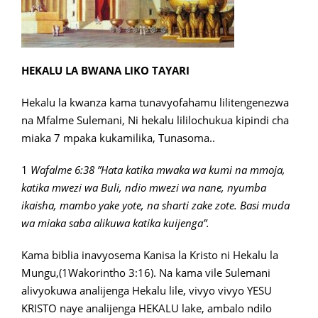
HEKALU LA BWANA LIKO TAYARI
Hekalu la kwanza kama tunavyofahamu lilitengenezwa
na Mfalme Sulemani, Ni hekalu lililochukua kipindi cha
miaka 7 mpaka kukamilika, Tunasoma..
1
Wafalme 6:38 ”Hata katika mwaka wa kumi na mmoja,
katika mwezi wa Buli, ndio mwezi wa nane, nyumba
ikaisha, mambo yake yote, na sharti zake zote. Basi muda
wa miaka saba alikuwa katika kuijenga”.
Kama biblia inavyosema Kanisa la Kristo ni Hekalu la
Mungu,(1Wakorintho 3:16). Na kama vile Sulemani
alivyokuwa analijenga Hekalu lile, vivyo vivyo YESU
KRISTO naye analijenga HEKALU lake, ambalo ndilo