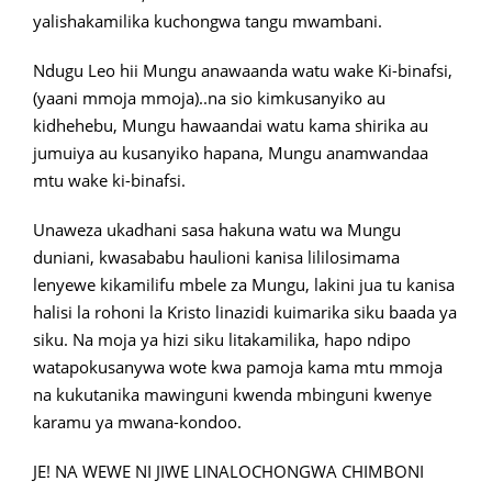
yalishakamilika kuchongwa tangu mwambani.
Ndugu Leo hii Mungu anawaanda watu wake Ki-binafsi,
(yaani mmoja mmoja)..na sio kimkusanyiko au
kidhehebu, Mungu hawaandai watu kama shirika au
jumuiya au kusanyiko hapana, Mungu anamwandaa
mtu wake ki-binafsi.
Unaweza ukadhani sasa hakuna watu wa Mungu
duniani, kwasababu haulioni kanisa lililosimama
lenyewe kikamilifu mbele za Mungu, lakini jua tu kanisa
halisi la rohoni la Kristo linazidi kuimarika siku baada ya
siku. Na moja ya hizi siku litakamilika, hapo ndipo
watapokusanywa wote kwa pamoja kama mtu mmoja
na kukutanika mawinguni kwenda mbinguni kwenye
karamu ya mwana-kondoo.
JE! NA WEWE NI JIWE LINALOCHONGWA CHIMBONI