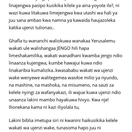
linajengwa pasipo kusikika kilele ya aina yoyote ile?, ni
wazi kuwa litakuwa limejengwa kwa utashi wa hali ya
juu sana ambao kwa namna ya kawaida haujazoleka
katika ujenzi tulionao..
Ghafla tu wananchi waliokuwa wanakaa Yerusalemu
wakati ule walishangaa JENGO hili hapa
limeshakamilika, wakati wanadhani kwamba jengo ndio
linaanza kujengwa, kumbe hawajui kuwa ndio
linakaribia kumalizika..kwasababu wakati wa ujenzi
wake wenyewe walitegemea wasikie milio ya nyundo,
na mashine, na mashoka, na misumeno, na sauti za
kelele nyingi za wafanyakazi, ili wajue kuwa ujenzi ndio
unaanza lakini mambo hayakuwa hivyo. Kwa nje!
Ilionekana kama ni kazi iliyolala tu,
Lakini biblia imetupa siri ni kwanini haikusikika kelele
wakati wa ujenzi wake, tunasoma hapo juu ni