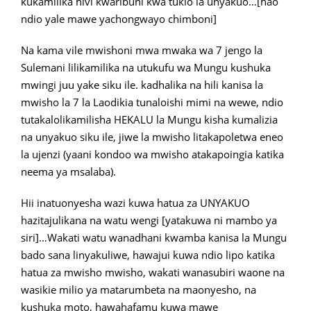
kukamilika hivi kwaribuni kwa tukio la unyakuo…[hao
ndio yale mawe yachongwayo chimboni]
Na kama vile mwishoni mwa mwaka wa 7 jengo la
Sulemani lilikamilika na utukufu wa Mungu kushuka
mwingi juu yake siku ile. kadhalika na hili kanisa la
mwisho la 7 la Laodikia tunaloishi mimi na wewe, ndio
tutakalolikamilisha HEKALU la Mungu kisha kumalizia
na unyakuo siku ile, jiwe la mwisho litakapoletwa eneo
la ujenzi (yaani kondoo wa mwisho atakapoingia katika
neema ya msalaba).
Hii inatuonyesha wazi kuwa hatua za UNYAKUO
hazitajulikana na watu wengi [yatakuwa ni mambo ya
siri]…Wakati watu wanadhani kwamba kanisa la Mungu
bado sana linyakuliwe, hawajui kuwa ndio lipo katika
hatua za mwisho mwisho, wakati wanasubiri waone na
wasikie milio ya matarumbeta na maonyesho, na
kushuka moto, hawahafamu kuwa mawe