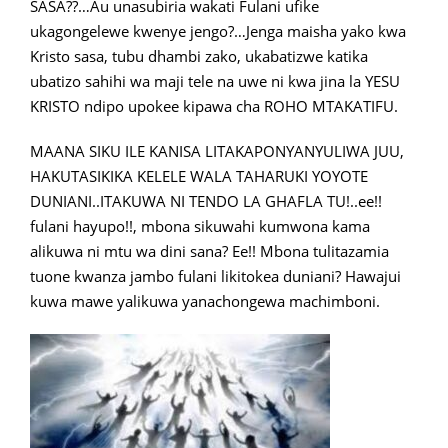
SASA??…Au unasubiria wakati Fulani ufike
ukagongelewe kwenye jengo?…Jenga maisha yako kwa
Kristo sasa, tubu dhambi zako, ukabatizwe katika
ubatizo sahihi wa maji tele na uwe ni kwa jina la YESU
KRISTO ndipo upokee kipawa cha ROHO MTAKATIFU.
MAANA SIKU ILE KANISA LITAKAPONYANYULIWA JUU,
HAKUTASIKIKA KELELE WALA TAHARUKI YOYOTE
DUNIANI..ITAKUWA NI TENDO LA GHAFLA TU!..ee!!
fulani hayupo!!, mbona sikuwahi kumwona kama
alikuwa ni mtu wa dini sana? Ee!! Mbona tulitazamia
tuone kwanza jambo fulani likitokea duniani? Hawajui
kuwa mawe yalikuwa yanachongewa machimboni.