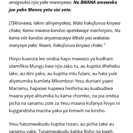
amegeukia njia yake mwenyewe;
Na BWANA ameweka
juu yake
Maovu yetu sisi sote.
[7]Alionewa, lakini alinyenyekea,
Wala hakufunua kinywa
chake;
Kama mwana-kondoo apelekwaye machinjoni,
Na
kama vile kondoo anyamazavyo
Mbele yao wakatao
manyoya yake;
Naam, hakufunua kinywa chake.”
Hivyo kuanzia leo ondoa hayo mawazo ya kudhani
utamfikia Mungu kwa njia zako tu, au kupitia dhehebu
lako, au dini yako, au kupitia mtu fulani, au hata yule
aliyetumika kumleta Mkombozi Yesu duniani yaani
Mariamu, hapaswi kupewa heshima au kuabudiwa
maana yeye alitumika tu kama chombo, na pia ondoa
picha na sanamu zote za Yesu maana kufanya hivyo ni
kujigandisha maisha yako ya kimwili na kiroho.
Yesu hatumwabudu kupitia rozari, au picha zake au
sanamu yake. Tunamwabudu katika Roho na kweli,