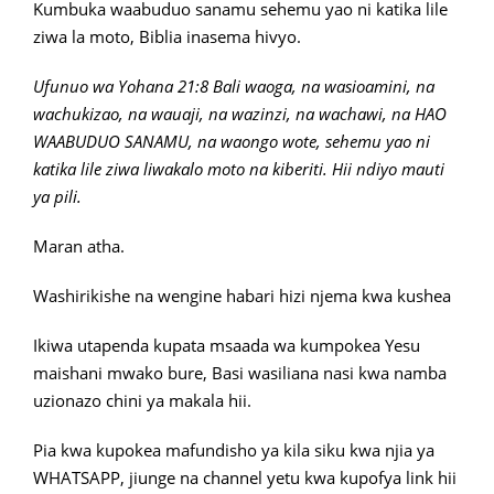
Kumbuka waabuduo sanamu sehemu yao ni katika lile
ziwa la moto, Biblia inasema hivyo.
Ufunuo wa Yohana 21:8 Bali waoga, na wasioamini, na
wachukizao, na wauaji, na wazinzi, na wachawi, na HAO
WAABUDUO SANAMU, na waongo wote, sehemu yao ni
katika lile ziwa liwakalo moto na kiberiti. Hii ndiyo mauti
ya pili.
Maran atha.
Washirikishe na wengine habari hizi njema kwa kushea
Ikiwa utapenda kupata msaada wa kumpokea Yesu
maishani mwako bure, Basi wasiliana nasi kwa namba
uzionazo chini ya makala hii.
Pia kwa kupokea mafundisho ya kila siku kwa njia ya
WHATSAPP, jiunge na channel yetu kwa kupofya link hii