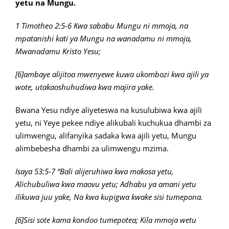
yetu na Mungu.
1 Timotheo 2:5-6 Kwa sababu Mungu ni mmoja, na
mpatanishi kati ya Mungu na wanadamu ni mmoja,
Mwanadamu Kristo Yesu;
[6]ambaye alijitoa mwenyewe kuwa ukombozi kwa ajili ya
wote, utakaoshuhudiwa kwa majira yake.
Bwana Yesu ndiye aliyeteswa na kusulubiwa kwa ajili
yetu, ni Yeye pekee ndiye alikubali kuchukua dhambi za
ulimwengu, alifanyika sadaka kwa ajili yetu, Mungu
alimbebesha dhambi za ulimwengu mzima.
Isaya 53:5-7 “Bali alijeruhiwa kwa makosa yetu,
Alichubuliwa kwa maovu yetu;
Adhabu ya amani yetu
ilikuwa juu yake,
Na kwa kupigwa kwake sisi tumepona.
[6]Sisi sote kama kondoo tumepotea;
Kila mmoja wetu