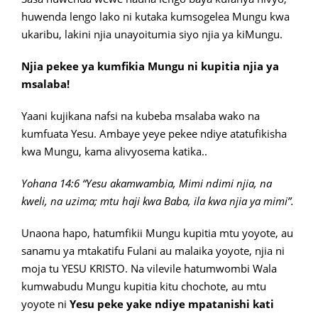
huwenda lengo lako ni kutaka kumsogelea Mungu kwa
ukaribu, lakini njia unayoitumia siyo njia ya kiMungu.
Njia pekee ya kumfikia Mungu ni kupitia njia ya
msalaba!
Yaani kujikana nafsi na kubeba msalaba wako na
kumfuata Yesu. Ambaye yeye pekee ndiye atatufikisha
kwa Mungu, kama alivyosema katika..
Yohana 14:6 “Yesu akamwambia, Mimi ndimi njia, na
kweli, na uzima; mtu haji kwa Baba, ila kwa njia ya mimi”.
Unaona hapo, hatumfikii Mungu kupitia mtu yoyote, au
sanamu ya mtakatifu Fulani au malaika yoyote, njia ni
moja tu YESU KRISTO. Na vilevile hatumwombi Wala
kumwabudu Mungu kupitia kitu chochote, au mtu
yoyote ni
Yesu peke yake ndiye mpatanishi kati