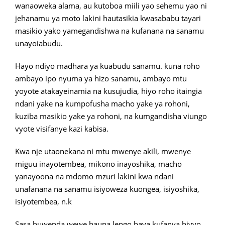
wanaoweka alama, au kutoboa miili yao sehemu yao ni
jehanamu ya moto lakini hautasikia kwasababu tayari
masikio yako yamegandishwa na kufanana na sanamu
unayoiabudu.
Hayo ndiyo madhara ya kuabudu sanamu. kuna roho
ambayo ipo nyuma ya hizo sanamu, ambayo mtu
yoyote atakayeinamia na kusujudia, hiyo roho itaingia
ndani yake na kumpofusha macho yake ya rohoni,
kuziba masikio yake ya rohoni, na kumgandisha viungo
vyote visifanye kazi kabisa.
Kwa nje utaonekana ni mtu mwenye akili, mwenye
miguu inayotembea, mikono inayoshika, macho
yanayoona na mdomo mzuri lakini kwa ndani
unafanana na sanamu isiyoweza kuongea, isiyoshika,
isiyotembea, n.k
Sasa huwenda wewe hauna lengo baya kufanya hivyo,