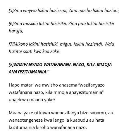
[5]Zina vinywa lakini hazisemi, Zina macho lakini hazioni,
[6]Zina masikio lakini hazisikii, Zina pua lakini hazisikii
harufu,
[7]Mikono lakini hazishiki, miguu lakini haziendi, Wala
hazitoi sauti kwa koo zake.
[8]
WAZIFANYAZO WATAFANANA NAZO, KILA MMOJA
ANAYEZITUMAINIA
.”
Hapo mstari wa mwisho anasema “wazifanyazo
watafanana nazo, kila mmoja anayezitumainia”
unaelewa maana yake?
Maana yake ni kuwa wanaozifanya hizo sanamu, au
wanaotengeneza kwa lengo la kuabudu au hata
kuzitumainia kiroho wanafanana nazo.