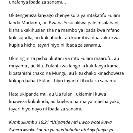
unafanya ibada za sanamu..
Ukitengeneza kinyago chenye sura ya mtakatifu Fulani
labda Mariamu, au Bwana Yesu akiwa pale msalabani,
kisha ukakihusianisha na mambo ya ibada kwa mfano
kukisujudia, au kukiabudu, au kuombea dua zako kwa
kupitia hicho, tayari hiyo ni ibada za sanamu,
Ukining’iniza picha ukutani ya mtu Fulani maarufu, au
mnyama , au kitu Fulani kwa lengo la kukifanya kama
kipatanishi chako na Mungu, au kitu chako kinachoweza
kukupa bahati Fulani, hiyo tayari ni ibada za sanamu.
Hata ukipanda mti, au Ua fulani, ukiamini kuwa
linaweza kukulinda, au kueleza hatma ya maisha yako,
tayari hiyo nayo ni ibada za sanamu.
Kumbukumbu 16:21 “Usipande mti uwao wote kuwa
Ashera kwako kando ya madhabahu utakayofanya ya