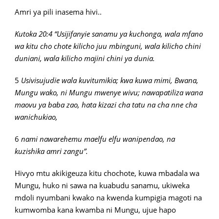
Amri ya pili inasema hivi..
Kutoka 20:4 “Usijifanyie sanamu ya kuchonga, wala mfano
wa kitu cho chote kilicho juu mbinguni, wala kilicho chini
duniani, wala kilicho majini chini ya dunia.
5
Usivisujudie wala kuvitumikia; kwa kuwa mimi, Bwana,
Mungu wako, ni Mungu mwenye wivu; nawapatiliza wana
maovu ya baba zao, hata kizazi cha tatu na cha nne cha
wanichukiao,
6
nami nawarehemu maelfu elfu wanipendao, na
kuzishika amri zangu”.
Hivyo mtu akikigeuza kitu chochote, kuwa mbadala wa
Mungu, huko ni sawa na kuabudu sanamu, ukiweka
mdoli nyumbani kwako na kwenda kumpigia magoti na
kumwomba kana kwamba ni Mungu, ujue hapo