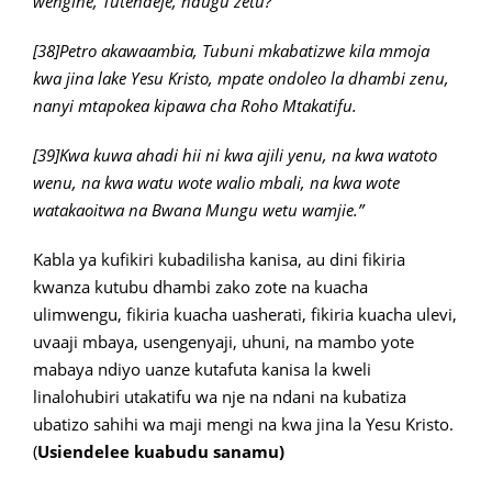
wengine, Tutendeje, ndugu zetu?
[38]Petro akawaambia, Tubuni mkabatizwe kila mmoja
kwa jina lake Yesu Kristo, mpate ondoleo la dhambi zenu,
nanyi mtapokea kipawa cha Roho Mtakatifu.
[39]Kwa kuwa ahadi hii ni kwa ajili yenu, na kwa watoto
wenu, na kwa watu wote walio mbali, na kwa wote
watakaoitwa na Bwana Mungu wetu wamjie.”
Kabla ya kufikiri kubadilisha kanisa, au dini fikiria
kwanza kutubu dhambi zako zote na kuacha
ulimwengu, fikiria kuacha uasherati, fikiria kuacha ulevi,
uvaaji mbaya, usengenyaji, uhuni, na mambo yote
mabaya ndiyo uanze kutafuta kanisa la kweli
linalohubiri utakatifu wa nje na ndani na kubatiza
ubatizo sahihi wa maji mengi na kwa jina la Yesu Kristo.
(
Usiendelee kuabudu sanamu)