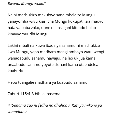
Bwana, Mungu wako.”
Na ni machukizo makubwa sana mbele za Mungu,
yanayomtia wivu kiasi cha Mungu kukupatilizia maovu
hata ya baba zako, uone ni jinsi gani kitendo hicho
kinavyomuudhi Mungu..
Lakini mbali na kuwa ibada ya sanamu ni machukizo
kwa Mungu, yapo madhara mengi ambayo watu wengi
wanaoabudu sanamu hawajui, na leo ukijua kama
unaabudu sanamu yoyote sidhani kama utaendelea
kuabudu.
Hebu tuangalie madhara ya kuabudu sanamu.
Zaburi 115:4-8 biblia inasema..
4 “Sanamu zao ni fedha na dhahabu, Kazi ya mikono ya
wanadamu.