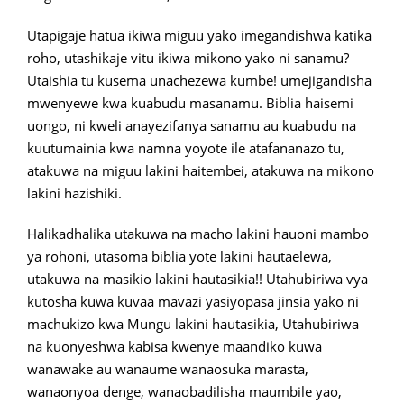
Utapigaje hatua ikiwa miguu yako imegandishwa katika
roho, utashikaje vitu ikiwa mikono yako ni sanamu?
Utaishia tu kusema unachezewa kumbe! umejigandisha
mwenyewe kwa kuabudu masanamu. Biblia haisemi
uongo, ni kweli anayezifanya sanamu au kuabudu na
kuutumainia kwa namna yoyote ile atafananazo tu,
atakuwa na miguu lakini haitembei, atakuwa na mikono
lakini hazishiki.
Halikadhalika utakuwa na macho lakini hauoni mambo
ya rohoni, utasoma biblia yote lakini hautaelewa,
utakuwa na masikio lakini hautasikia!! Utahubiriwa vya
kutosha kuwa kuvaa mavazi yasiyopasa jinsia yako ni
machukizo kwa Mungu lakini hautasikia, Utahubiriwa
na kuonyeshwa kabisa kwenye maandiko kuwa
wanawake au wanaume wanaosuka marasta,
wanaonyoa denge, wanaobadilisha maumbile yao,