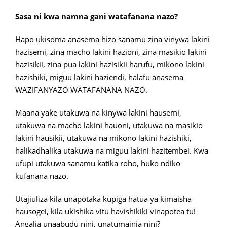
Sasa ni kwa namna gani watafanana nazo?
Hapo ukisoma anasema hizo sanamu zina vinywa lakini
hazisemi, zina macho lakini hazioni, zina masikio lakini
hazisikii, zina pua lakini hazisikii harufu, mikono lakini
hazishiki, miguu lakini haziendi, halafu anasema
WAZIFANYAZO WATAFANANA NAZO.
Maana yake utakuwa na kinywa lakini hausemi,
utakuwa na macho lakini hauoni, utakuwa na masikio
lakini hausikii, utakuwa na mikono lakini hazishiki,
halikadhalika utakuwa na miguu lakini hazitembei. Kwa
ufupi utakuwa sanamu katika roho, huko ndiko
kufanana nazo.
Utajiuliza kila unapotaka kupiga hatua ya kimaisha
hausogei, kila ukishika vitu havishikiki vinapotea tu!
Angalia unaabudu nini, unatumainia nini?